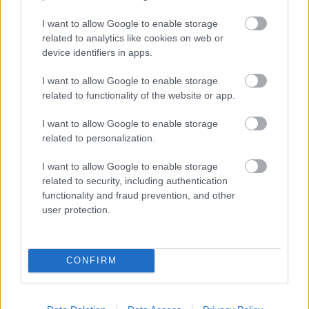
A Forradalom Reygadas szerint
I want to allow Google to enable storage
Film, nyilatkozat
related to analytics like cookies on web or
Baski Sándor
•
2013. február 11.
0
device identifiers in apps.
Még 2010-ben készült egy tematikus szkeccsfilm
I want to allow Google to enable storage
related to functionality of the website or app.
Forradalom (Revolucion) címmel, amelyhez 10
mexikói rendező forgatott 1-1 epizódot. Rodrigo
I want to allow Google to enable storage
Garcia, Gael Garcia Bernal és Diego Luna mellett
related to personalization.
Carlos Reygadas is készített egy kisfilmet, amely
most felkerült a netre. A This is my Kingdom (Ez az…
I want to allow Google to enable storage
related to security, including authentication
Ordítás és országimázs
functionality and fraud prevention, and other
user protection.
Magyarország 2011
filmvilág
•
2012. április 21.
0
CONFIRM
A 2011-es évet felmérő szkeccsfilm megosztotta a
közönségét: volt, aki szerint csak tett, de nem film,
mások szerint nemcsak film, de tett is. Magyarország