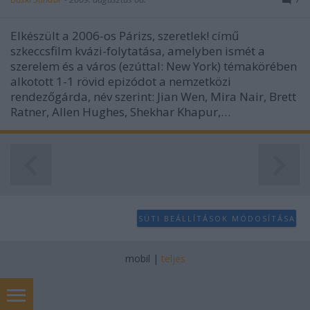
Elkészült a 2006-os Párizs, szeretlek! című
szkeccsfilm kvázi-folytatása, amelyben ismét a
szerelem és a város (ezúttal: New York) témakörében
alkotott 1-1 rövid epizódot a nemzetközi
rendezőgárda, név szerint: Jian Wen, Mira Nair, Brett
Ratner, Allen Hughes, Shekhar Khapur,…
SÜTI BEÁLLÍTÁSOK MÓDOSÍTÁSA
mobil
|
teljes