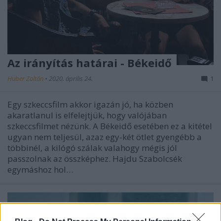
Az irányítás határai - Békeidő
Huber Zoltán
•
2020. április 24.
1
Egy szkeccsfilm akkor igazán jó, ha közben
akaratlanul is elfelejtjük, hogy valójában
szkeccsfilmet nézünk. A Békeidő esetében ez a kitétel
ugyan nem teljesül, azaz egy-két ötlet gyengébb a
többinél, a kilógó szálak valahogy mégis jól
passzolnak az összképhez. Hajdu Szabolcsék
egymáshoz hol…