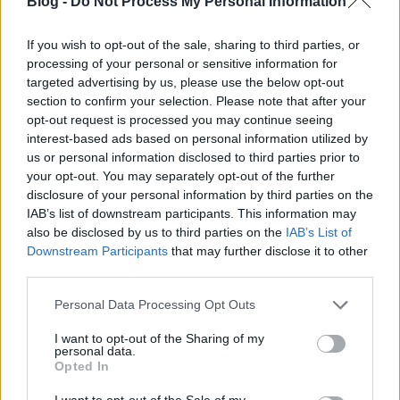
Blog -
Do Not Process My Personal Information
If you wish to opt-out of the sale, sharing to third parties, or
processing of your personal or sensitive information for
targeted advertising by us, please use the below opt-out
section to confirm your selection. Please note that after your
opt-out request is processed you may continue seeing
interest-based ads based on personal information utilized by
us or personal information disclosed to third parties prior to
your opt-out. You may separately opt-out of the further
disclosure of your personal information by third parties on the
IAB’s list of downstream participants. This information may
Szabadesés - Hét az egyben
also be disclosed by us to third parties on the
IAB’s List of
Downstream Participants
that may further disclose it to other
filmvilág
•
2017. január 27.
0
third parties.
Egy ház, hét lakás, hét lidércnyomás, és hét
Please note that this website/app uses one or more Google
Personal Data Processing Opt Outs
különböző stílus. Szabadesés - magyar, 2014.
services and may gather and store information including but
Rendezte: Pálfi György. Írta: Pálfi György és Ruttkay
not limited to your visit or usage behaviour. You may click to
I want to opt-out of the Sharing of my
personal data.
Zsófia. Kép: Pohárnok Gergely. Zene: Amon Tobin.
grant or deny consent to Google and its third-party tags to
Opted In
Szereplők: Molnár Piroska, Trill Zsolt, Tenki Réka,
use your data for below specified purposes in below Google
Nagy Zsolt, Hörich Nóra,…
consent section.
I want to opt-out of the Sale of my