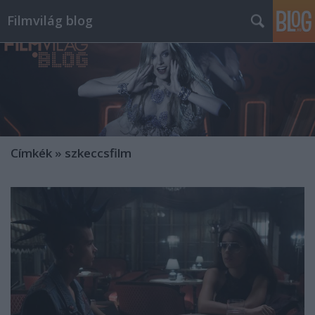
Filmvilág blog
Címkék
»
szkeccsfilm