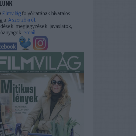
LUNK
a
Filmvilág
folyóiratának hivatalos
gja.
A szerzőkről
.
dések, megjegyzések, javaslatok,
tóanyagok:
email
.