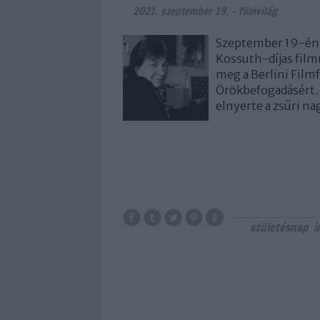
2021. szeptember 19.
-
filmvilág
Szeptember 19-én 
Kossuth-díjas film
meg a Berlini Filmf
Örökbefogadásért.
elnyerte a zsűri n
születésnap
i