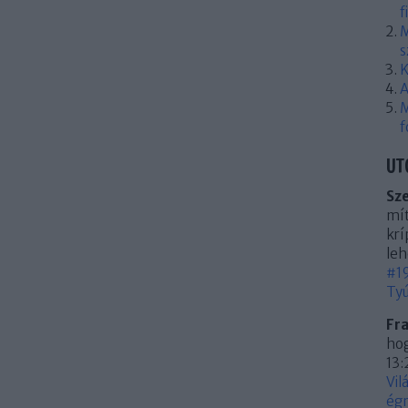
f
M
s
K
A
M
f
UT
Sz
mít
krí
leh
#19
Tyú
Fr
hog
13:
Vil
égn