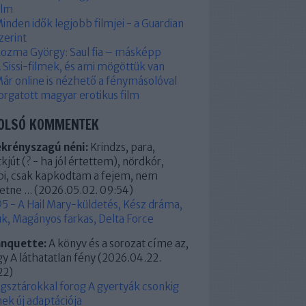
ilm
inden idők legjobb filmjei - a Guardian
zerint
ozma György: Saul fia – másképp
 Sissi-filmek, és ami mögöttük van
ár online is nézhető a fénymásolóval
orgatott magyar erotikus film
OLSÓ KOMMENTEK
ekrényszagú néni:
Krindzs, para,
kjút (? - ha jól értettem), nördkór,
pi, csak kapkodtam a fejem, nem
etne ...
(
2026.05.02. 09:54
)
5 - A Hail Mary-küldetés, Kész dráma,
k, Magányos farkas, Delta Force
anquette:
A könyv és a sorozat címe az,
y A láthatatlan fény
(
2026.04.22.
22
)
ágsztárokkal forog A gyertyák csonkig
ek új adaptációja