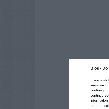
Blog -
Do 
If you wish 
sensitive in
confirm you
continue se
information 
further disc