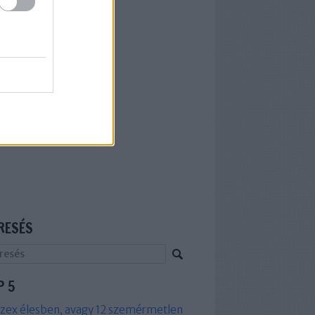
RESÉS
P 5
zex élesben, avagy 12 szemérmetlen