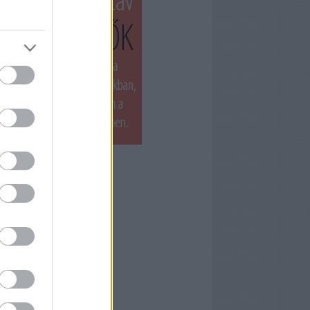
T LÁTTUK LEGUTÓBB
ets by filmnaplo
ÁNLOTT OLVASMÁNY