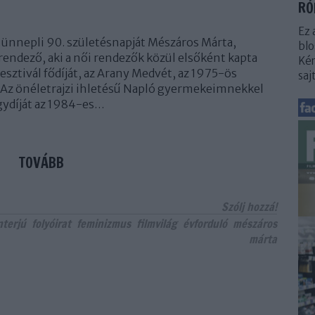
RÓ
Ez 
ünnepli 90. születésnapját Mészáros Márta,
blo
rendező, aki a női rendezők közül elsőként kapta
Kér
esztivál fődíját, az Arany Medvét, az 1975-ös
saj
 Az önéletrajzi ihletésű Napló gyermekeimnekkel
agydíját az 1984-es…
TOVÁBB
Szólj hozzá!
nterjú
folyóirat
feminizmus
filmvilág
évforduló
mészáros
márta