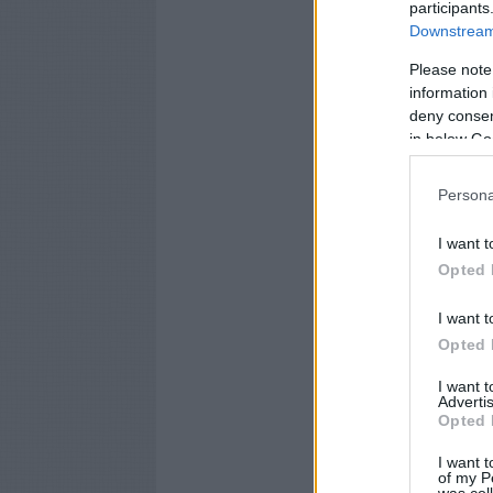
participants
Downstream 
Please note
information 
deny consent
in below Go
Persona
I want t
Opted 
I want t
Opted 
I want 
Advertis
Opted 
I want t
of my P
was col