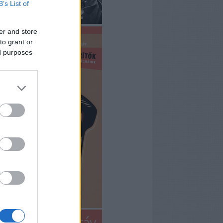
B’s List of
er and store
to grant or
ed purposes