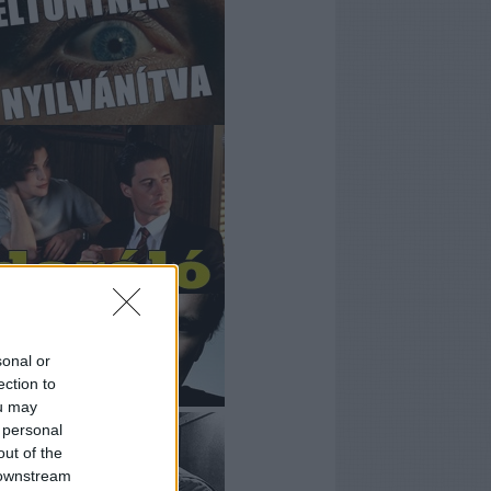
sonal or
ection to
ou may
 personal
out of the
 downstream