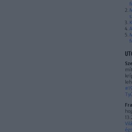
f
M
s
K
A
M
f
UT
Sz
mít
krí
leh
#19
Tyú
Fr
hog
13:
Vil
égn