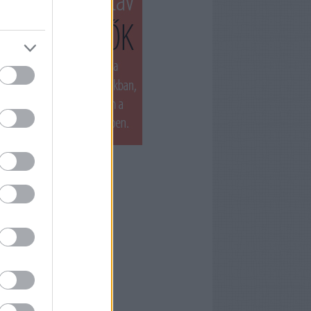
T LÁTTUK LEGUTÓBB
ets by filmnaplo
ÁNLOTT OLVASMÁNY