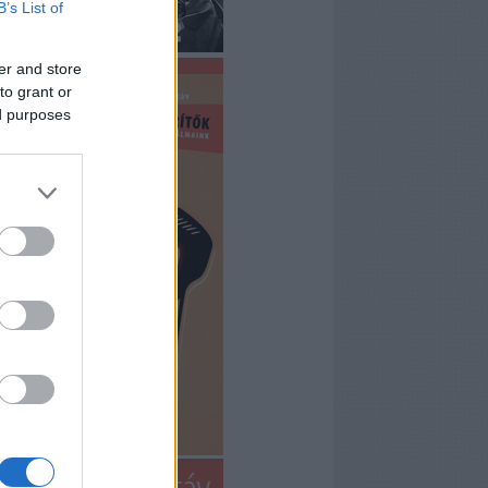
B’s List of
er and store
to grant or
ed purposes