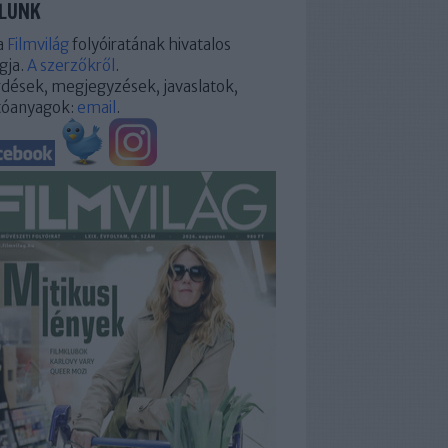
LUNK
a
Filmvilág
folyóiratának hivatalos
gja.
A szerzőkről
.
dések, megjegyzések, javaslatok,
tóanyagok:
email
.