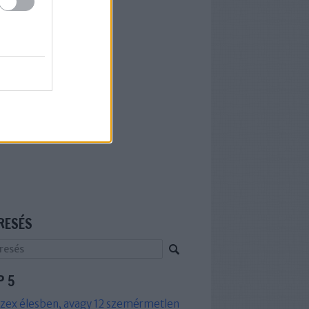
RESÉS
P 5
zex élesben, avagy 12 szemérmetlen