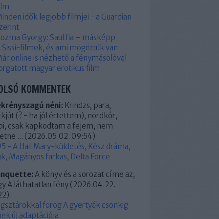
ilm
inden idők legjobb filmjei - a Guardian
zerint
ozma György: Saul fia – másképp
 Sissi-filmek, és ami mögöttük van
ár online is nézhető a fénymásolóval
orgatott magyar erotikus film
OLSÓ KOMMENTEK
ekrényszagú néni:
Krindzs, para,
kjút (? - ha jól értettem), nördkór,
pi, csak kapkodtam a fejem, nem
etne ...
(
2026.05.02. 09:54
)
5 - A Hail Mary-küldetés, Kész dráma,
k, Magányos farkas, Delta Force
anquette:
A könyv és a sorozat címe az,
y A láthatatlan fény
(
2026.04.22.
22
)
ágsztárokkal forog A gyertyák csonkig
ek új adaptációja