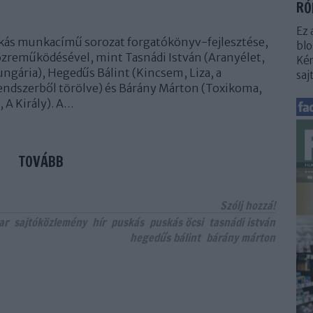
RÓ
Ez 
uskás munkacímű sorozat forgatókönyv-fejlesztése,
blo
közreműködésével, mint Tasnádi István (Aranyélet,
Kér
ungária), Hegedűs Bálint (Kincsem, Liza, a
saj
rendszerből törölve) és Bárány Márton (Toxikoma,
 A Király). A…
TOVÁBB
Szólj hozzá!
ar
sajtóközlemény
hír
puskás
puskás öcsi
tasnádi istván
hegedűs bálint
bárány márton