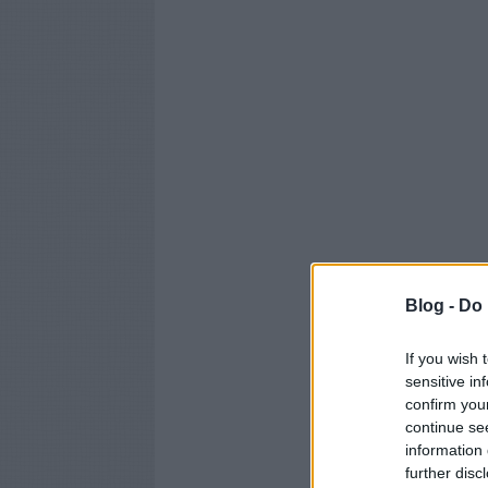
Blog -
Do 
If you wish 
sensitive in
confirm you
continue se
information 
further disc