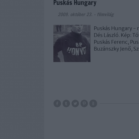
Puskás Hungary
2009. október 23.
-
filmvilág
Puskás Hungary - m
Dés László. Kép: Tó
Puskás Ferenc, Pus
Buzánszky Jenő, Sz