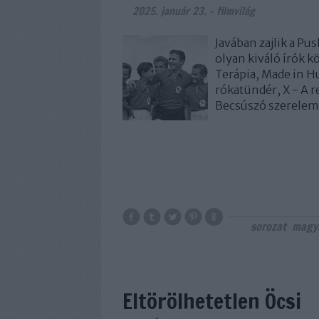
2025. január 23.
-
filmvilág
Javában zajlik a P
olyan kiváló írók 
Terápia, Made in H
rókatündér, X - A 
Becsúszó szerelem,
sorozat
magy
Eltörölhetetlen Öcsi