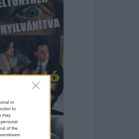
sonal or
ection to
ou may
 personal
out of the
 downstream