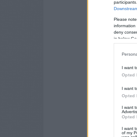
participants
Downstream 
Please note
information 
deny consent
in below Go
Persona
I want t
Opted 
I want t
Opted 
I want 
Advertis
Opted 
I want t
of my P
was col