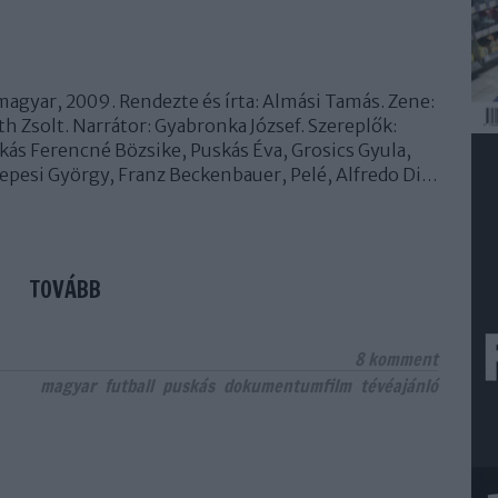
agyar, 2009. Rendezte és írta: Almási Tamás. Zene:
th Zsolt. Narrátor: Gyabronka József. Szereplők:
kás Ferencné Bözsike, Puskás Éva, Grosics Gyula,
epesi György, Franz Beckenbauer, Pelé, Alfredo Di…
TOVÁBB
8
komment
magyar
futball
puskás
dokumentumfilm
tévéajánló