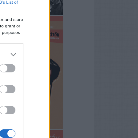
B’s List of
er and store
to grant or
ed purposes