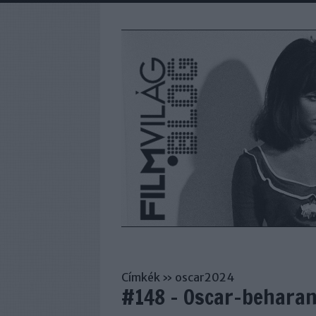
Címkék
»
oscar2024
#148 - Oscar-behara