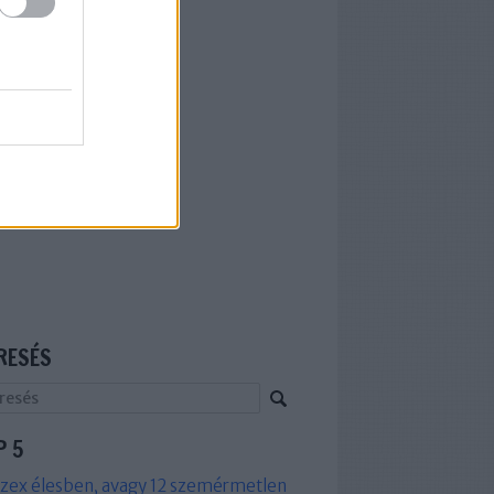
RESÉS
P 5
zex élesben, avagy 12 szemérmetlen