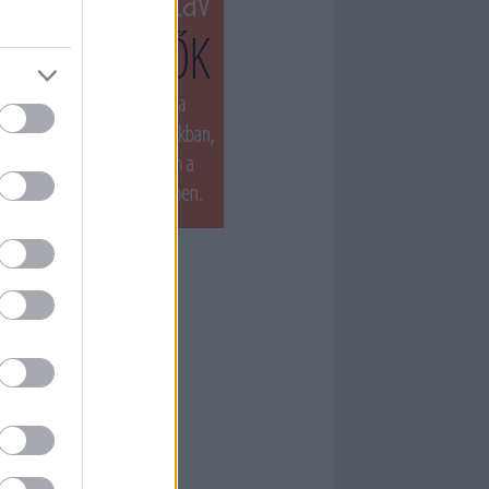
T LÁTTUK LEGUTÓBB
ets by filmnaplo
ÁNLOTT OLVASMÁNY