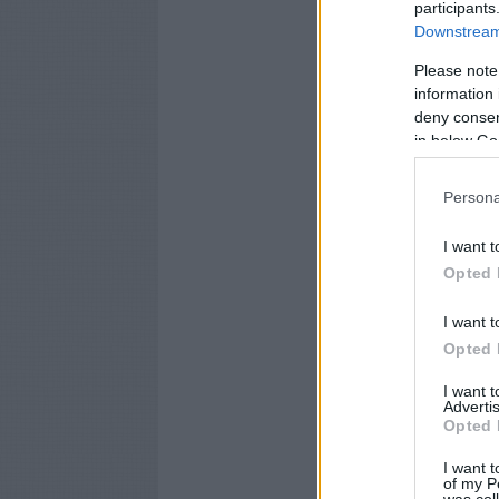
participants
Downstream 
Please note
information 
deny consent
in below Go
Persona
I want t
Opted 
I want t
Opted 
I want 
Advertis
Opted 
I want t
of my P
was col