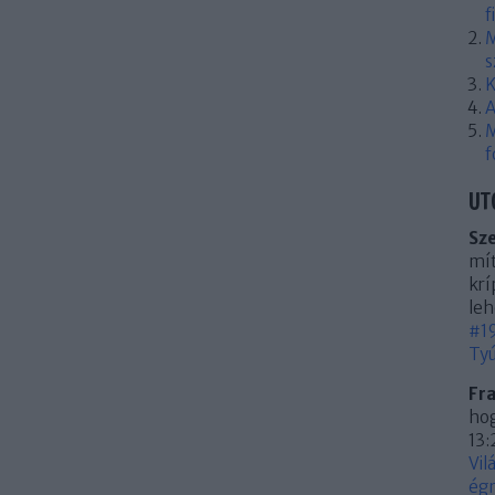
f
M
s
K
A
M
f
UT
Sz
mít
krí
leh
#19
Tyú
Fr
hog
13:
Vil
égn