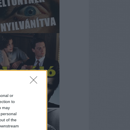
sonal or
ection to
ou may
 personal
out of the
 downstream