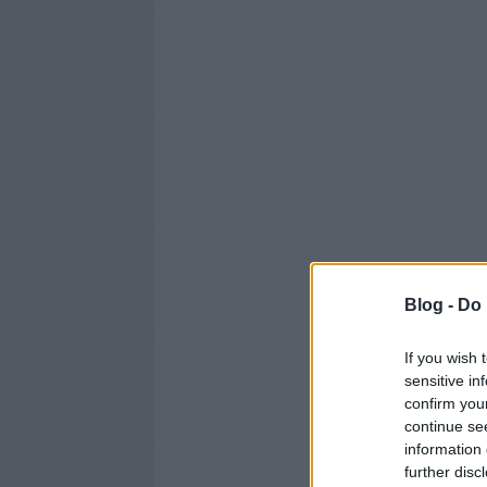
Blog -
Do 
If you wish 
sensitive in
confirm you
continue se
information 
further disc