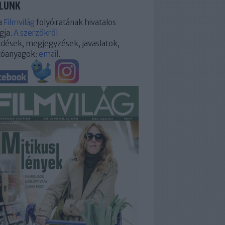
LUNK
a
Filmvilág
folyóiratának hivatalos
gja.
A szerzőkről
.
dések, megjegyzések, javaslatok,
tóanyagok:
email
.