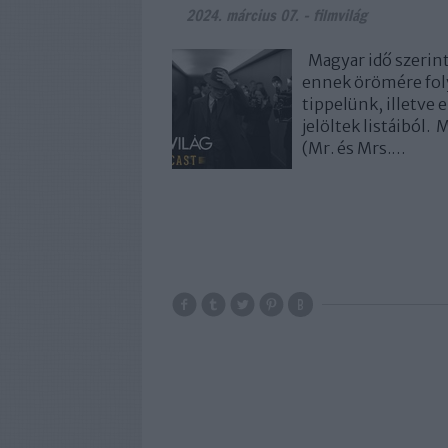
2024. március 07.
-
filmvilág
Magyar idő szerint 
ennek örömére foly
tippelünk, illetve
jelöltek listáiból.
(Mr. és Mrs.…