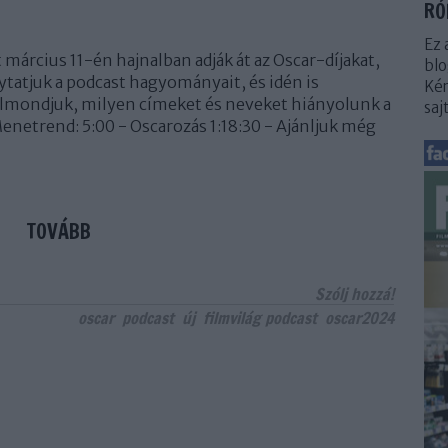
RÓ
Ez 
március 11-én hajnalban adják át az Oscar-díjakat,
blo
tatjuk a podcast hagyományait, és idén is
Kér
 elmondjuk, milyen címeket és neveket hiányolunk a
saj
 Menetrend: 5:00 - Oscarozás 1:18:30 - Ajánljuk még
TOVÁBB
Szólj hozzá!
oscar
podcast
új
filmvilág podcast
oscar2024