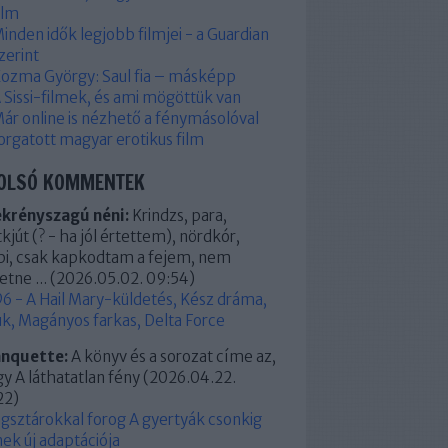
ilm
inden idők legjobb filmjei - a Guardian
zerint
ozma György: Saul fia – másképp
 Sissi-filmek, és ami mögöttük van
ár online is nézhető a fénymásolóval
orgatott magyar erotikus film
OLSÓ KOMMENTEK
ekrényszagú néni:
Krindzs, para,
kjút (? - ha jól értettem), nördkór,
pi, csak kapkodtam a fejem, nem
etne ...
(
2026.05.02. 09:54
)
6 - A Hail Mary-küldetés, Kész dráma,
k, Magányos farkas, Delta Force
anquette:
A könyv és a sorozat címe az,
y A láthatatlan fény
(
2026.04.22.
22
)
ágsztárokkal forog A gyertyák csonkig
ek új adaptációja