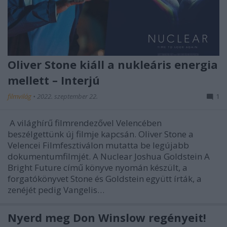
Oliver Stone kiáll a nukleáris energia
mellett – Interjú
filmvilág
•
2022. szeptember 22.
1
A világhírű filmrendezővel Velencében
beszélgettünk új filmje kapcsán. Oliver Stone a
Velencei Filmfesztiválon mutatta be legújabb
dokumentumfilmjét. A Nuclear Joshua Goldstein A
Bright Future című könyve nyomán készült, a
forgatókönyvet Stone és Goldstein együtt írták, a
zenéjét pedig Vangelis…
Nyerd meg Don Winslow regényeit!