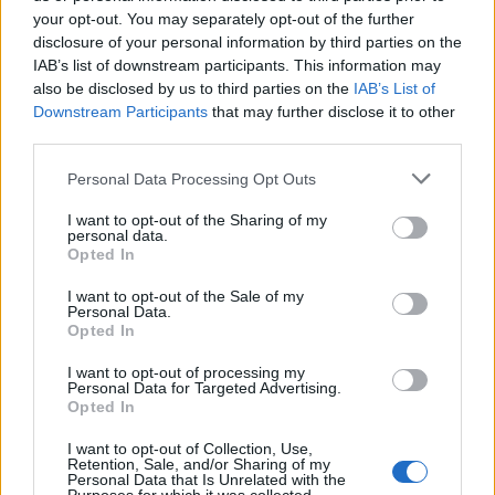
your opt-out. You may separately opt-out of the further
disclosure of your personal information by third parties on the
IAB’s list of downstream participants. This information may
also be disclosed by us to third parties on the
IAB’s List of
Downstream Participants
that may further disclose it to other
third parties.
Please note that this website/app uses one or more Google
Personal Data Processing Opt Outs
services and may gather and store information including but
not limited to your visit or usage behaviour. You may click to
I want to opt-out of the Sharing of my
Tőzsdecápák után drogcézárok
personal data.
grant or deny consent to Google and its third-party tags to
Opted In
use your data for below specified purposes in below Google
Oliver Stone: Savages
consent section.
I want to opt-out of the Sale of my
Baski Sándor
•
2012. április 06.
0
Personal Data.
Opted In
Oliver Stone új filmjében a népszerű Don Winslow
I want to opt-out of processing my
nálunk is megjelent Barbár állatok című regényét
Personal Data for Targeted Advertising.
adaptálja Taylor Kitsch, Aaron Johnson, Blake Lively,
Opted In
Uma Thurman, John Travolta, Salma Hayek és Emile
I want to opt-out of Collection, Use,
Hirsch főszereplésével. A történet szerint a Baja drog
Retention, Sale, and/or Sharing of my
kartell megfenyeget két…
Personal Data that Is Unrelated with the