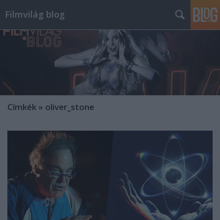
Filmvilág blog
Címkék
»
oliver_stone