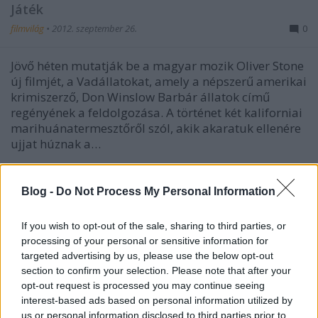
Játék
filmvilág
•
2012. szeptember 26.
0
Jövő héten mutatják be a magyar mozik Oliver Stone
új filmjét, a Vadállatokat, amely a népszerű amerikai
krimiszerző, Don Winslow Barbár állatok című
regényének a feldolgozása. A történet két kaliforniai
marihuánatermesztőről szól, akik akaratuk ellenére
ujjat húznak a…
Blog -
Do Not Process My Personal Information
If you wish to opt-out of the sale, sharing to third parties, or
processing of your personal or sensitive information for
targeted advertising by us, please use the below opt-out
section to confirm your selection. Please note that after your
opt-out request is processed you may continue seeing
interest-based ads based on personal information utilized by
us or personal information disclosed to third parties prior to