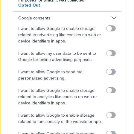
Purposes for which it was collected.
Opted Out
Társutasfilm retróhangulatban
Google consents
Comandante
I want to allow Google to enable storage
filmvilág
•
2010. május 11.
11
related to advertising like cookies on web or
device identifiers in apps.
Comandante - amerikai-spanyol, 2003. Rendezte és
írta: Oliver Stone. Kép: Carlos Marcovich, Rodrigo
I want to allow my user data to be sent to
Prieto. Zene: Alberto Iglesias, Paul Kelly. Szereplők:
Google for online advertising purposes.
Oliver Stone, Fidel Castro. 99 perc Vetítik: Duna TV -
22: 30 JFK és Nixon után Oliver Stone a nyugati
I want to allow Google to send me
hemiszféra újabb…
personalized advertising.
I want to allow Google to enable storage
Tőzsdecápák 2.
related to analytics like cookies on web or
device identifiers in apps.
A pénz soha nem alszik
Baski Sándor
•
2010. február 21.
0
I want to allow Google to enable storage
related to functionality of the website or app.
Már írtunk a Tőzsdecápák folytatásáról az első
I want to allow Google to enable storage