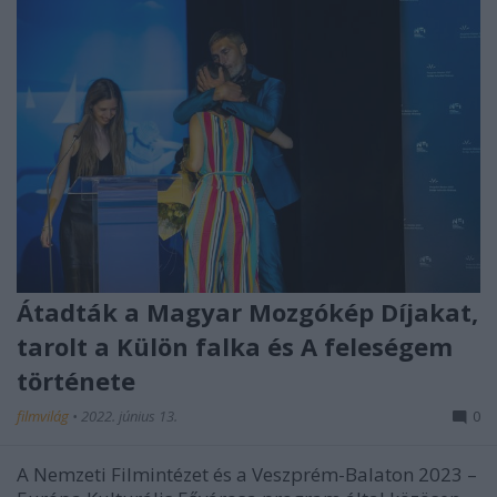
Átadták a Magyar Mozgókép Díjakat,
tarolt a Külön falka és A feleségem
története
filmvilág
•
2022. június 13.
0
A Nemzeti Filmintézet és a Veszprém-Balaton 2023 –