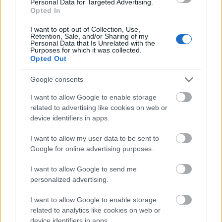
Personal Data for Targeted Advertising.
Opted In
I want to opt-out of Collection, Use,
Retention, Sale, and/or Sharing of my
Personal Data that Is Unrelated with the
Purposes for which it was collected.
Opted Out
Google consents
A játszmával kezdődik a 2. Magyar
I want to allow Google to enable storage
Mozgókép Fesztivál
related to advertising like cookies on web or
filmvilág
•
2022. június 08.
0
device identifiers in apps.
I want to allow my user data to be sent to
Három városban, Veszprémben, Balatonfüreden és
Google for online advertising purposes.
Balatonalmádiban, kilenc helyszínen közel száz
magyar filmet láthatnak a filmbarátok június 9. és
I want to allow Google to send me
12. között. Füreden az Egészséges erotika vetítésével
personalized advertising.
a fesztivál megemlékezik a nemrégiben elhunyt
színészóriásról, Haumann Péterről. A közönség idén
I want to allow Google to enable storage
is…
related to analytics like cookies on web or
device identifiers in apps.