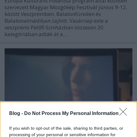
Európa Kulturális Fővárosa program által közösen
szervezett Magyar Mozgókép Fesztivál június 9-12.
között Veszprémben, Balatonfüreden és
Balatonalmádiban zajlott. Vasárnap este a
veszprémi Petőfi Színházban összesen 20
kategóriában adták át a…
Blog -
Do Not Process My Personal Information
If you wish to opt-out of the sale, sharing to third parties, or
processing of your personal or sensitive information for