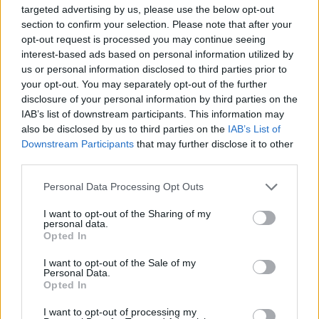
Szakmai programok a Magyar
targeted advertising by us, please use the below opt-out
section to confirm your selection. Please note that after your
Mozgókép Fesztiválon
opt-out request is processed you may continue seeing
interest-based ads based on personal information utilized by
filmvilág
•
2022. június 09.
0
us or personal information disclosed to third parties prior to
your opt-out. You may separately opt-out of the further
A filmvetítések mellett változatos szakmai
disclosure of your personal information by third parties on the
programokkal várja az érdeklődőket a második
IAB’s list of downstream participants. This information may
Magyar Mozgókép Fesztivál. Több kerekasztal-
also be disclosed by us to third parties on the
IAB’s List of
beszélgetés is lesz, a téma a közép-európai mozi
Downstream Participants
that may further disclose it to other
covid utáni helyzete, a magyar egyetemi képzés
third parties.
versenyképessége, a hazai stúdiófejlesztések, illetve
Please note that this website/app uses one or more Google
Personal Data Processing Opt Outs
a szervizipar…
services and may gather and store information including but
not limited to your visit or usage behaviour. You may click to
I want to opt-out of the Sharing of my
personal data.
grant or deny consent to Google and its third-party tags to
Opted In
use your data for below specified purposes in below Google
consent section.
I want to opt-out of the Sale of my
Personal Data.
Opted In
I want to opt-out of processing my