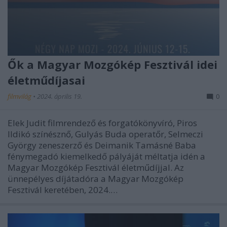
Ők a Magyar Mozgókép Fesztivál idei
életműdíjasai
filmvilág
•
2024. április 19.
0
Elek Judit filmrendező és forgatókönyvíró, Piros
Ildikó színésznő, Gulyás Buda operatőr, Selmeczi
György zeneszerző és Deimanik Tamásné Baba
fénymegadó kiemelkedő pályáját méltatja idén a
Magyar Mozgókép Fesztivál életműdíjjal. Az
ünnepélyes díjátadóra a Magyar Mozgókép
Fesztivál keretében, 2024.…