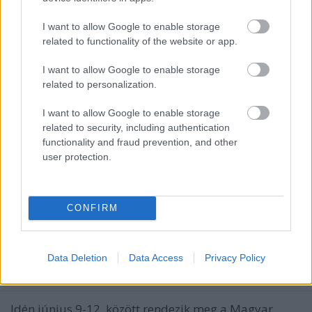
I want to allow Google to enable storage
related to functionality of the website or app.
I want to allow Google to enable storage
related to personalization.
I want to allow Google to enable storage
related to security, including authentication
functionality and fraud prevention, and other
user protection.
CONFIRM
Ezek a Magyar Mozgókép Díj idei
jelöltjei
Data Deletion
Data Access
Privacy Policy
filmvilág
•
2022. május 03.
0
Idén június 9-12. között rendezik meg a Magyar