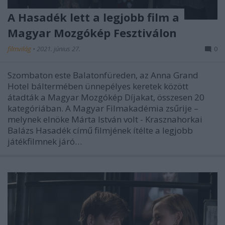
A Hasadék lett a legjobb film a
Magyar Mozgókép Fesztiválon
filmvilág
•
2021. június 27.
0
Szombaton este Balatonfüreden, az Anna Grand
Hotel báltermében ünnepélyes keretek között
átadták a Magyar Mozgókép Díjakat, összesen 20
kategóriában. A Magyar Filmakadémia zsűrije –
melynek elnöke Márta István volt - Krasznahorkai
Balázs Hasadék című filmjének ítélte a legjobb
játékfilmnek járó…