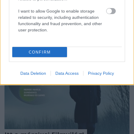
mesélnek életük meghatározó mozijáról, és az ott
átélt élményekről. A lapban megjelenő szövegek
I want to allow Google to enable storage
később ide, a blogra is felkerülnek. Az első film, amit
related to security, including authentication
Marosvásárhely főterének legnagyobb mozijában,…
functionality and fraud prevention, and other
user protection.
CONFIRM
Data Deletion
Data Access
Privacy Policy