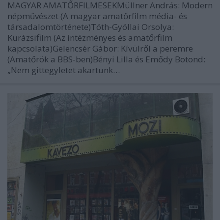
MAGYAR AMATŐRFILMESEKMüllner András: Modern
népművészet (A magyar amatőrfilm média- és
társadalomtörténete)Tóth-Gyóllai Orsolya:
Kurázsifilm (Az intézményes és amatőrfilm
kapcsolata)Gelencsér Gábor: Kívülről a peremre
(Amatőrök a BBS-ben)Bényi Lilla és Emődy Botond:
„Nem gittegyletet akartunk…