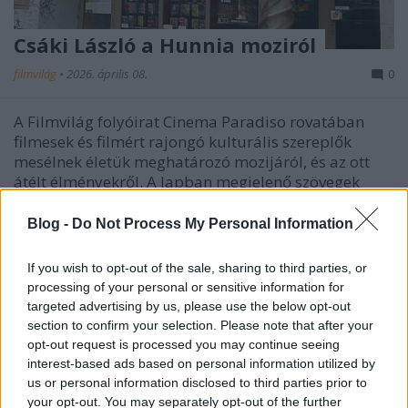
Csáki László a Hunnia moziról
filmvilág
•
2026. április 08.
0
A Filmvilág folyóirat Cinema Paradiso rovatában
filmesek és filmért rajongó kulturális szereplők
mesélnek életük meghatározó mozijáról, és az ott
átélt élményekről. A lapban megjelenő szövegek
később ide, a blogra is felkerülnek. A Hunnia moziba
(ma egy kocsma/bár a kiskörúton) mentem
Blog -
Do Not Process My Personal Information
megnézni…
If you wish to opt-out of the sale, sharing to third parties, or
processing of your personal or sensitive information for
targeted advertising by us, please use the below opt-out
section to confirm your selection. Please note that after your
opt-out request is processed you may continue seeing
interest-based ads based on personal information utilized by
us or personal information disclosed to third parties prior to
your opt-out. You may separately opt-out of the further