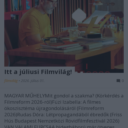
Itt a júliusi Filmvilág!
filmvilág
•
2026. július 01.
0
MAGYAR MŰHELYMit gondol a szakma? (Körkérdés a
Filmreform 2026-ról)Füzi Izabella: A filmes
ökoszisztéma újragondolásáról (Filmreform
2026)Rudas Dóra: Létpropagandából ébredők (Friss
Hús Budapest Nemzetközi Rövidfilmfesztivál 2026)
VAN VALAMI FURCSAA hidegháború már ötvenes