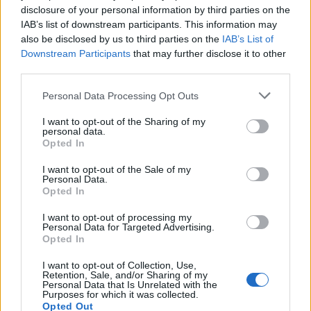
disclosure of your personal information by third parties on the
IAB’s list of downstream participants. This information may
also be disclosed by us to third parties on the
IAB’s List of
Downstream Participants
that may further disclose it to other
third parties.
Please note that this website/app uses one or more Google
Personal Data Processing Opt Outs
services and may gather and store information including but
Itt az áprilisi Filmvilág!
not limited to your visit or usage behaviour. You may click to
I want to opt-out of the Sharing of my
personal data.
grant or deny consent to Google and its third-party tags to
filmvilág
•
2026. április 01.
0
Opted In
use your data for below specified purposes in below Google
consent section.
I want to opt-out of the Sale of my
MAGYAR TELEVÍZIÓVajda Judit: „Az ember egy kicsit
Personal Data.
Opted In
bebújik valaki mögé” (Beszélgetés Molnár György
rendezővel)Lakatos Gabriella: Az élő adások izgalma
I want to opt-out of processing my
(A Magyar Televízió első tévéjátékai)Bakos Gábor:
Personal Data for Targeted Advertising.
Szegényen, de szabadon (Zsigmond Dezső: A tűz
Opted In
szájából)Varró Attila: Blue box bűvölet (Televíziós…
I want to opt-out of Collection, Use,
Retention, Sale, and/or Sharing of my
Personal Data that Is Unrelated with the
Purposes for which it was collected.
Opted Out