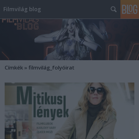
Filmvilág blog
Címkék
»
filmvilág_folyóirat