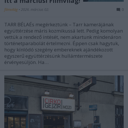
Itt a márciusi Filmvilág!
filmvilág
•
2026. március 02.
0
TARR BÉLAÉs megérkeztünk – Tarr kamerájának
együttérzése máris kozmikussá lett. Pedig komolyan
vettük a rendező intését, nem akartunk mindenáron
történetparabolát értelmezni. Éppen csak hagytuk,
hogy kínlódó szegény embereknek ajándékozott
egyszerű együttérzésünk hullámtermészete
érvényesüljön. Ha…