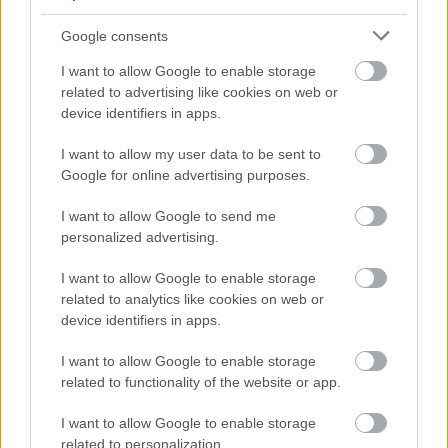
Google consents
I want to allow Google to enable storage
related to advertising like cookies on web or
device identifiers in apps.
I want to allow my user data to be sent to
Google for online advertising purposes.
I want to allow Google to send me
personalized advertising.
Dragomán György a marosvásárhelyi
I want to allow Google to enable storage
Artáról
related to analytics like cookies on web or
device identifiers in apps.
Cinema Paradiso
I want to allow Google to enable storage
filmvilág
•
2026. március 18.
0
related to functionality of the website or app.
A Filmvilág folyóirat Cinema Paradiso rovatában
I want to allow Google to enable storage
filmesek és filmért rajongó kulturális szereplők
related to personalization.