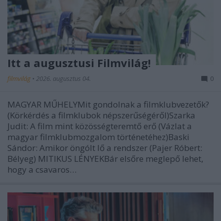
Itt a augusztusi Filmvilág!
filmvilág
•
2026. augusztus 04.
0
MAGYAR MŰHELYMit gondolnak a filmklubvezetők?
(Körkérdés a filmklubok népszerűségéről)Szarka
Judit: A film mint közösségteremtő erő (Vázlat a
magyar filmklubmozgalom történetéhez)Baski
Sándor: Amikor öngólt lő a rendszer (Pajer Róbert:
Bélyeg) MITIKUS LÉNYEKBár elsőre meglepő lehet,
hogy a csavaros…