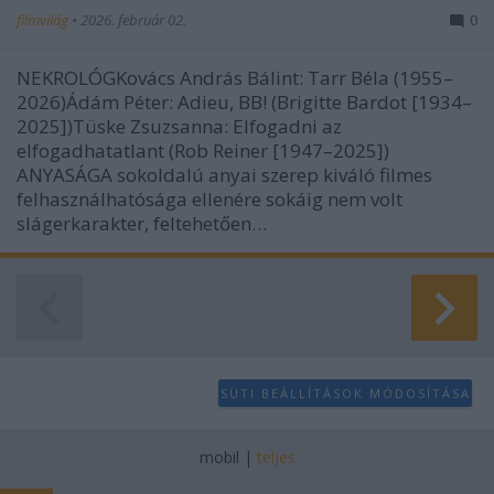
filmvilág
•
2026. február 02.
0
NEKROLÓGKovács András Bálint: Tarr Béla (1955–
2026)Ádám Péter: Adieu, BB! (Brigitte Bardot [1934–
2025])Tüske Zsuzsanna: Elfogadni az
elfogadhatatlant (Rob Reiner [1947–2025])
ANYASÁGA sokoldalú anyai szerep kiváló filmes
felhasználhatósága ellenére sokáig nem volt
slágerkarakter, feltehetően…
SÜTI BEÁLLÍTÁSOK MÓDOSÍTÁSA
mobil
|
teljes