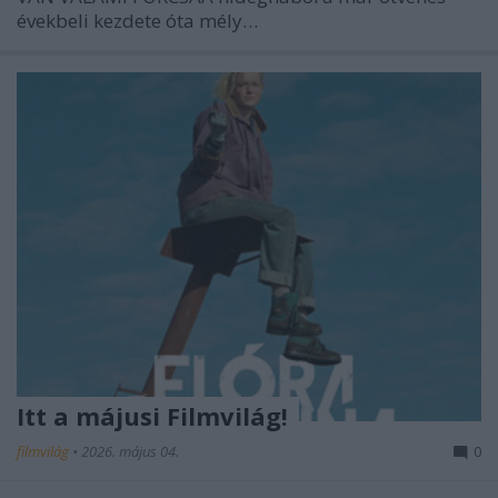
évekbeli kezdete óta mély…
Itt a májusi Filmvilág!
filmvilág
•
2026. május 04.
0