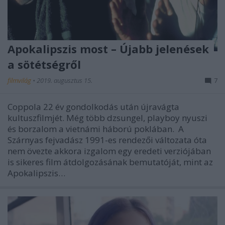
Apokalipszis most – Újabb jelenések
a sötétségről
filmvilág
•
2019. augusztus 15.
7
Coppola 22 év gondolkodás után újravágta
kultuszfilmjét. Még több dzsungel, playboy nyuszi
és borzalom a vietnámi háború poklában. A
Szárnyas fejvadász 1991-es rendezői változata óta
nem övezte akkora izgalom egy eredeti verziójában
is sikeres film átdolgozásának bemutatóját, mint az
Apokalipszis…