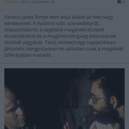
filmvilág
•
2019. szeptember 05.
0
Xantus János filmje nem adja alább az élet nagy
kérdéseinél. A halálról szól, szenvedélyről,
önpusztításról, a vegetáló magánlét dühödt
elutasításáról és a magánboldogság extázisának
dühödt vágyáról. Teszi mindezt egy napjainkban
játszódó, hangsúlyosan és vállaltan csak a magánlét
szférájában maradó…