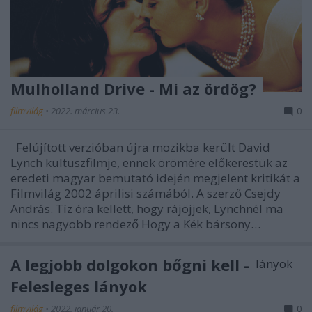
Mulholland Drive - Mi az ördög?
filmvilág
•
2022. március 23.
0
Felújított verzióban újra mozikba került David
Lynch kultuszfilmje, ennek örömére előkerestük az
eredeti magyar bemutató idején megjelent kritikát a
Filmvilág 2002 áprilisi számából. A szerző Csejdy
András. Tíz óra kellett, hogy rájöjjek, Lynchnél ma
nincs nagyobb rendező Hogy a Kék bársony…
A legjobb dolgokon bőgni kell -
Felesleges lányok
filmvilág
•
2022. január 20.
0