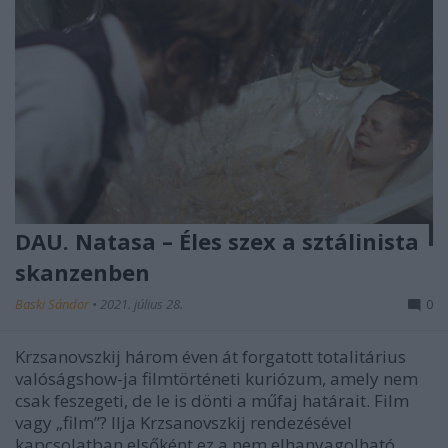
DAU. Natasa – Éles szex a sztálinista
skanzenben
Baski Sándor
•
2021. július 28.
0
Krzsanovszkij három éven át forgatott totalitárius
valóságshow-ja filmtörténeti kuriózum, amely nem
csak feszegeti, de le is dönti a műfaj határait. Film
vagy „film”? Ilja Krzsanovszkij rendezésével
kapcsolatban elsőként ez a nem elhanyagolható