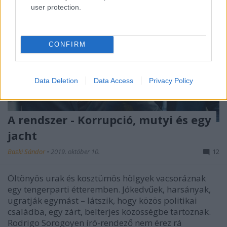
user protection.
CONFIRM
Data Deletion
Data Access
Privacy Policy
A rendszer - Korrupció, mutyi és egy
jacht
Baski Sándor
•
2019. október 10.
12
Öltönyös urak és kosztümös hölgyek vacsoráznak
egy tengerparti étteremben. Jókedvűek, harsányak,
ugratják egymást – látszik, hogy közös politikai
családba, egy zárt, belterjes közösségbe tartoznak.
Rodrigo Sorogoyen író-rendező nem érez rá