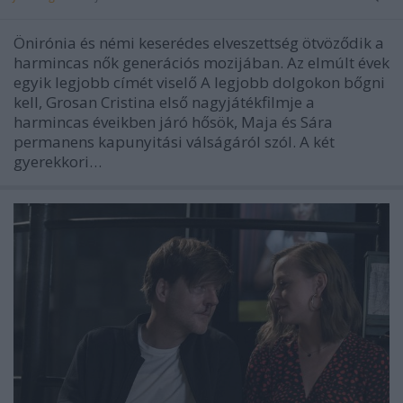
Önirónia és némi keserédes elveszettség ötvöződik a
harmincas nők generációs mozijában. Az elmúlt évek
egyik legjobb címét viselő A legjobb dolgokon bőgni
kell, Grosan Cristina első nagyjátékfilmje a
harmincas éveikben járó hősök, Maja és Sára
permanens kapunyitási válságáról szól. A két
gyerekkori…