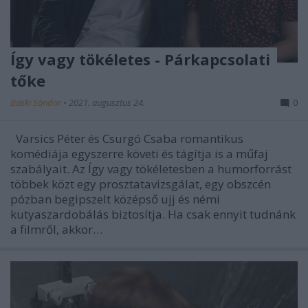
Így vagy tökéletes - Párkapcsolati
tőke
Baski Sándor
•
2021. augusztus 24.
0
Varsics Péter és Csurgó Csaba romantikus
komédiája egyszerre követi és tágítja is a műfaj
szabályait. Az Így vagy tökéletesben a humorforrást
többek közt egy prosztatavizsgálat, egy obszcén
pózban begipszelt középső ujj és némi
kutyaszardobálás biztosítja. Ha csak ennyit tudnánk
a filmről, akkor…