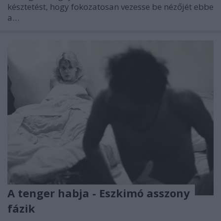
késztetést, hogy fokozatosan vezesse be nézőjét ebbe
a…
A tenger habja - Eszkimó asszony
fázik