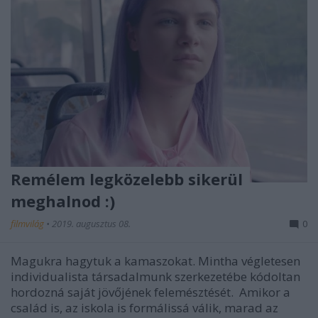
Remélem legközelebb sikerül
meghalnod :)
filmvilág
•
2019. augusztus 08.
0
Magukra hagytuk a kamaszokat. Mintha végletesen
individualista társadalmunk szerkezetébe kódoltan
hordozná saját jövőjének felemésztését. Amikor a
család is, az iskola is formálissá válik, marad az