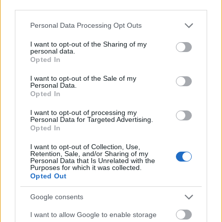
third parties.
Felméri Cecília elsőfilmjét az elbeszélőszerkezet és a
Please note that this website/app uses one or more Google
motívumok szintjén a spirális elv, a céltalan
Personal Data Processing Opt Outs
services and may gather and store information including but
visszatérés dinamikája határozza meg. A
not limited to your visit or usage behaviour. You may click to
I want to opt-out of the Sharing of my
Kolozsvárott született, negyvenes évei elején járó
personal data.
grant or deny consent to Google and its third-party tags to
Felméri Cecília rövid animációs és
Opted In
use your data for below specified purposes in below Google
dokumentumfilmek (Boldogságpasztilla, A Drakula
consent section.
I want to opt-out of the Sale of my
dilemma, Mátyás, Mátyás,…
Personal Data.
Opted In
I want to opt-out of processing my
Personal Data for Targeted Advertising.
Opted In
I want to opt-out of Collection, Use,
Retention, Sale, and/or Sharing of my
Personal Data that Is Unrelated with the
Purposes for which it was collected.
Opted Out
Google consents
I want to allow Google to enable storage