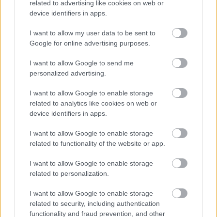
related to advertising like cookies on web or
device identifiers in apps.
Ő tette
I want to allow my user data to be sent to
Google for online advertising purposes.
Abner Pastoll: A Good Woman Is Hard to Find -
Filmkritika
I want to allow Google to send me
personalized advertising.
Szabó G. Ádám
•
2020. június 04.
0
I want to allow Google to enable storage
Ki gondolta volna, hogy egy színész az Amerikában
related to analytics like cookies on web or
érzékeny gyerekalakításától A Spiderwick krónikák,
device identifiers in apps.
majd a Tudorok fő- és mellékszerepein, felejthető
kacatokon (Menőkor, A Lazarus-hatás) és a
I want to allow Google to enable storage
forgatókönyv-fejlesztési pokolban hánykolódó It's
related to functionality of the website or app.
Showtime Siberia I.…
I want to allow Google to enable storage
related to personalization.
I want to allow Google to enable storage
related to security, including authentication
functionality and fraud prevention, and other