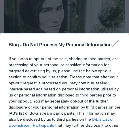
Blog -
Do Not Process My Personal Information
If you wish to opt-out of the sale, sharing to third parties, or
processing of your personal or sensitive information for
Sosem látott színes képsorokon a
targeted advertising by us, please use the below opt-out
section to confirm your selection. Please note that after your
húszas évek Magyarországa
opt-out request is processed you may continue seeing
interest-based ads based on personal information utilized by
filmvilág
•
2019. szeptember 24.
6
us or personal information disclosed to third parties prior to
your opt-out. You may separately opt-out of the further
Egyórányi ismeretlen filmanyag került elő a húszas
disclosure of your personal information by third parties on the
évek Magyarországáról. Csaknem 100 éve francia
IAB’s list of downstream participants. This information may
operatőrök járták a magyar falvakat és városokat,
also be disclosed by us to third parties on the
IAB’s List of
hogy megörökítsék az ott élők mindennapi életét. A
Downstream Participants
that may further disclose it to other