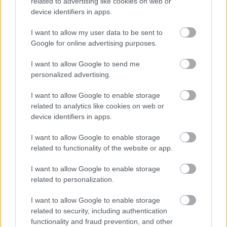
related to advertising like cookies on web or
device identifiers in apps.
120 éve született Székely István, a harmincas évek
I want to allow my user data to be sent to
első számú magyar sztárrendezője, a Hyppolit, a
Google for online advertising purposes.
lakáj alkotója. A Magyar Nemzeti Filmalap –
Filmarchívum három szabadon megtekinthető
I want to allow Google to send me
filmmel köszönti az évfordulót. Székely István
personalized advertising.
(Budapest, 1899. február 25. – Palm Springs, 1979.
március 11.)…
I want to allow Google to enable storage
related to analytics like cookies on web or
device identifiers in apps.
I want to allow Google to enable storage
related to functionality of the website or app.
I want to allow Google to enable storage
related to personalization.
I want to allow Google to enable storage
related to security, including authentication
functionality and fraud prevention, and other