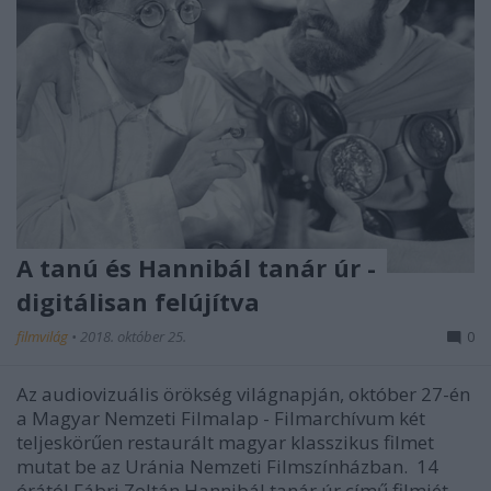
A tanú és Hannibál tanár úr -
digitálisan felújítva
filmvilág
•
2018. október 25.
0
Az audiovizuális örökség világnapján, október 27-én
a Magyar Nemzeti Filmalap - Filmarchívum két
teljeskörűen restaurált magyar klasszikus filmet
mutat be az Uránia Nemzeti Filmszínházban. 14
órától Fábri Zoltán Hannibál tanár úr című filmjét