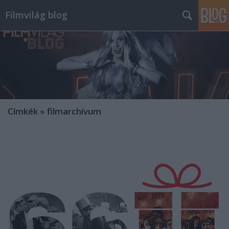
Filmvilág blog
Címkék
»
filmarchívum