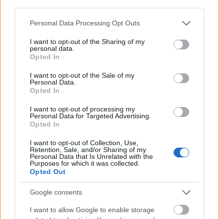
tekercseket a Budapesti Klasszikus Film Maraton
third parties.
szakmai programján mutatta be a holland…
Please note that this website/app uses one or more Google
Personal Data Processing Opt Outs
services and may gather and store information including but
not limited to your visit or usage behaviour. You may click to
I want to opt-out of the Sharing of my
personal data.
grant or deny consent to Google and its third-party tags to
Opted In
use your data for below specified purposes in below Google
consent section.
I want to opt-out of the Sale of my
Personal Data.
Opted In
I want to opt-out of processing my
Personal Data for Targeted Advertising.
Opted In
I want to opt-out of Collection, Use,
Retention, Sale, and/or Sharing of my
Personal Data that Is Unrelated with the
Purposes for which it was collected.
Opted Out
A Hyppolittól Hollywoodig – 120 éve
Google consents
született Székely István
I want to allow Google to enable storage
filmvilág
•
2019. február 27.
1