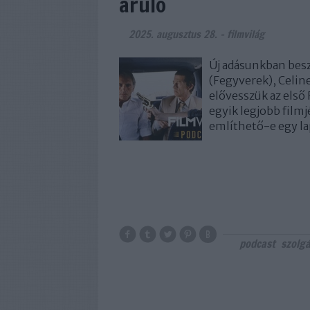
áruló
2025. augusztus 28.
-
filmvilág
Új adásunkban bes
(Fegyverek), Celin
elővesszük az els
egyik legjobb filmj
említhető-e egy la
podcast
szolgá