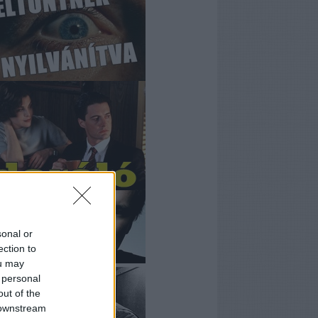
sonal or
ection to
ou may
 personal
out of the
 downstream