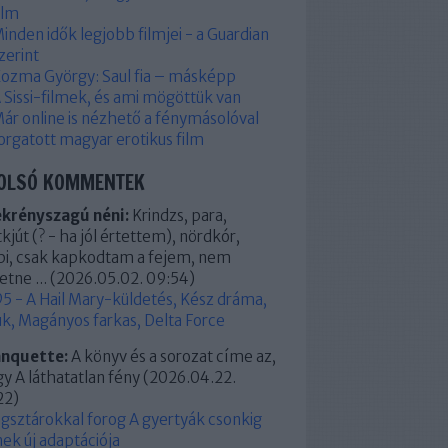
ilm
inden idők legjobb filmjei - a Guardian
zerint
ozma György: Saul fia – másképp
 Sissi-filmek, és ami mögöttük van
ár online is nézhető a fénymásolóval
orgatott magyar erotikus film
OLSÓ KOMMENTEK
ekrényszagú néni:
Krindzs, para,
kjút (? - ha jól értettem), nördkór,
pi, csak kapkodtam a fejem, nem
etne ...
(
2026.05.02. 09:54
)
5 - A Hail Mary-küldetés, Kész dráma,
k, Magányos farkas, Delta Force
anquette:
A könyv és a sorozat címe az,
y A láthatatlan fény
(
2026.04.22.
22
)
ágsztárokkal forog A gyertyák csonkig
ek új adaptációja