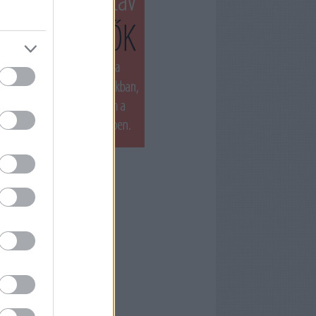
T LÁTTUK LEGUTÓBB
ets by filmnaplo
ÁNLOTT OLVASMÁNY