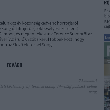
RÓ
Ez 
blo
Kér
zélünk az év közönségkedvenc horrorjáról
saj
e Song új filmjéről (Többesélyes szerelem),
ő Rambót, és megemlékezünk Terence Stampről az
ével (Az áruló). Szóba kerül többek közt, hogy
pon az Előző életekkel Song…
TOVÁBB
2
komment
lati közlemény
új
terence stamp
filmvilág podcast
celine
song