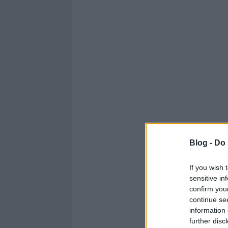
Blog -
Do 
If you wish 
sensitive in
confirm you
continue se
information 
further disc