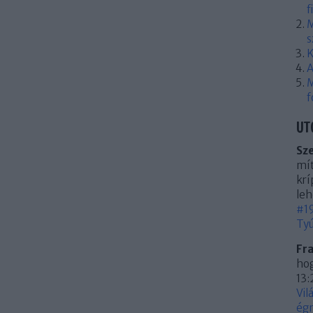
f
M
s
K
A
M
f
UT
Sz
mít
krí
leh
#19
Tyú
Fr
hog
13:
Vil
égn