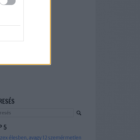
RESÉS
P 5
zex élesben, avagy 12 szemérmetlen