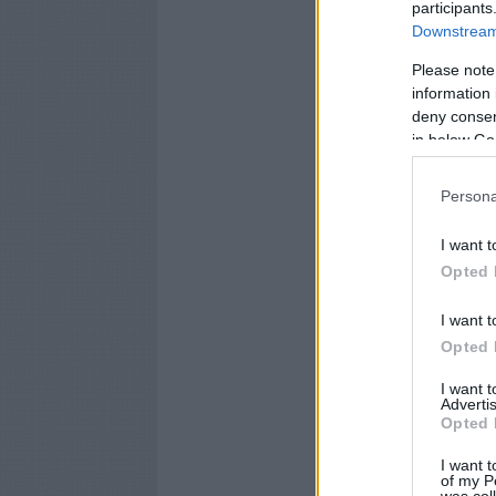
participants
Downstream 
Please note
information 
deny consent
in below Go
Persona
I want t
Opted 
I want t
Opted 
I want 
Advertis
Opted 
I want t
of my P
was col