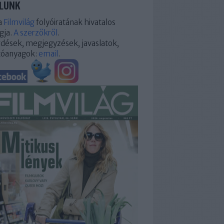
LUNK
a
Filmvilág
folyóiratának hivatalos
gja.
A szerzőkről
.
dések, megjegyzések, javaslatok,
tóanyagok:
email
.