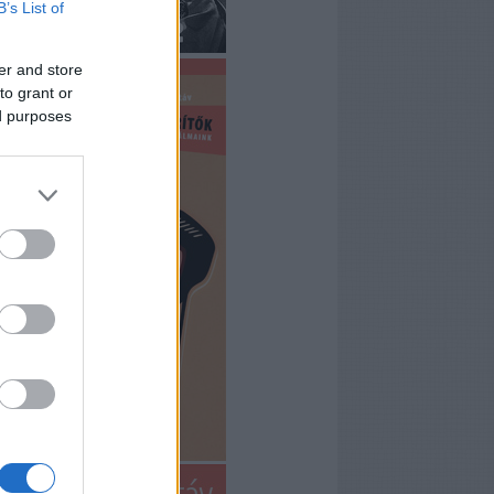
B’s List of
er and store
to grant or
ed purposes