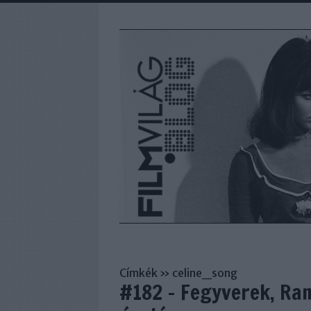
Címkék
»
celine_song
#182 - Fegyverek, Ra