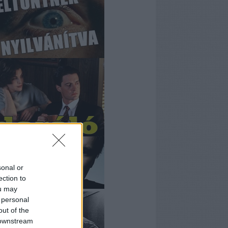
sonal or
ection to
ou may
 personal
out of the
 downstream