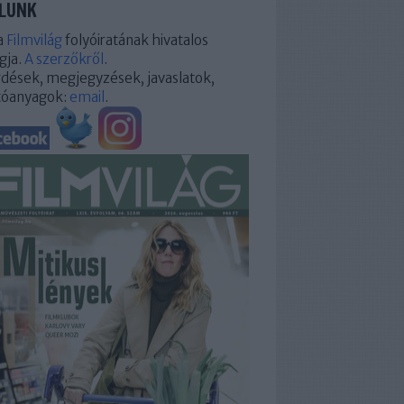
LUNK
a
Filmvilág
folyóiratának hivatalos
gja.
A szerzőkről
.
dések, megjegyzések, javaslatok,
tóanyagok:
email
.