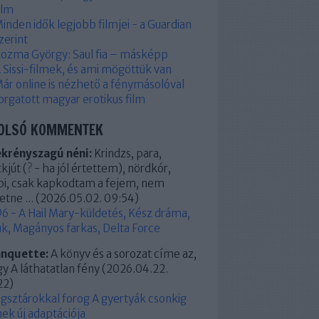
ilm
inden idők legjobb filmjei - a Guardian
zerint
ozma György: Saul fia – másképp
 Sissi-filmek, és ami mögöttük van
ár online is nézhető a fénymásolóval
orgatott magyar erotikus film
OLSÓ KOMMENTEK
ekrényszagú néni:
Krindzs, para,
kjút (? - ha jól értettem), nördkór,
pi, csak kapkodtam a fejem, nem
etne ...
(
2026.05.02. 09:54
)
6 - A Hail Mary-küldetés, Kész dráma,
k, Magányos farkas, Delta Force
anquette:
A könyv és a sorozat címe az,
y A láthatatlan fény
(
2026.04.22.
22
)
ágsztárokkal forog A gyertyák csonkig
ek új adaptációja