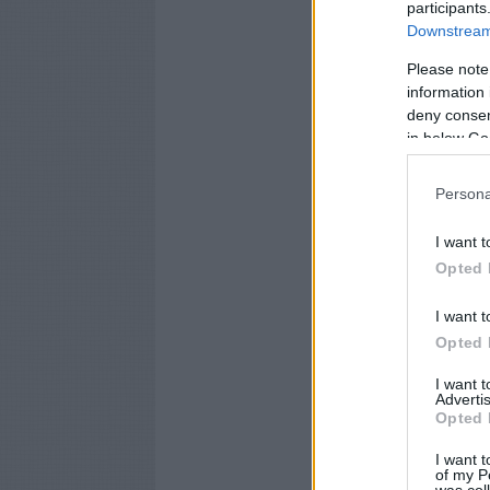
participants
Downstream 
Please note
information 
deny consent
in below Go
Persona
I want t
Opted 
I want t
Opted 
I want 
Advertis
Opted 
I want t
of my P
was col