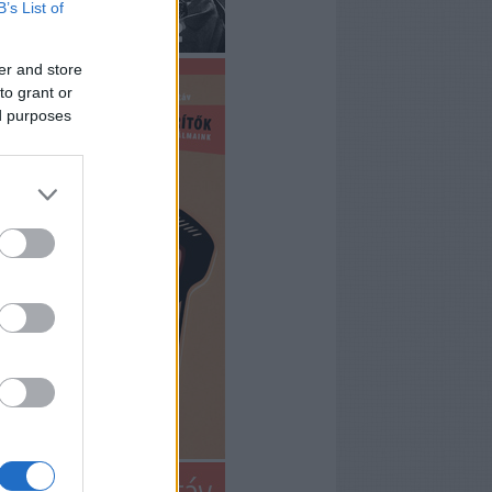
B’s List of
er and store
to grant or
ed purposes