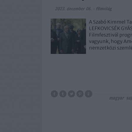
2023. december 06.
-
filmvilág
A Szabó Kimmel Tam
LEFKOVICSÉK GYÁSZ
Filmfesztivál prog
vagyunk, hogy Amer
nemzetközi szemlé
magyar
sa