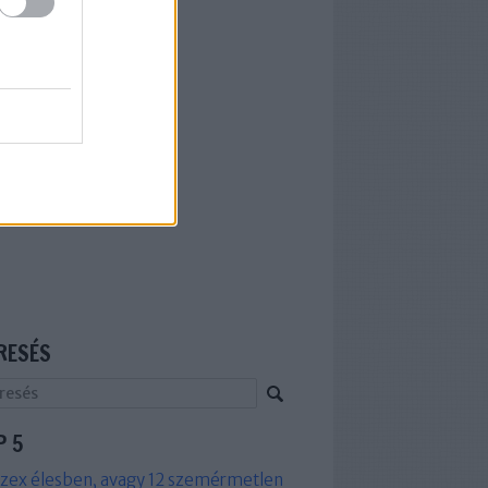
RESÉS
P 5
zex élesben, avagy 12 szemérmetlen