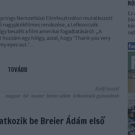
RÓ
Ez 
 Springs Nemzetközi Filmfesztiválon mutatkozott
blo
ő nagyjátékfilmes rendezése, a Lefkovicsék
Kér
így beszélt a film amerikai fogadtatásáról: „A
saj
tt hozzám egy hölgy, azzal, hogy 'Thank you very
 my eyes out.'…
TOVÁBB
Szólj hozzá!
magyar
hír
teaser
breier ádám
lefkovicsék gyászolnak
tkozik be Breier Ádám első