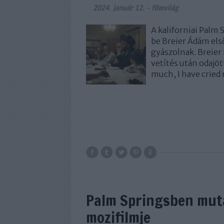
2024. január 12.
-
filmvilág
A kaliforniai Palm
be Breier Ádám els
gyászolnak. Breier 
vetítés után odajö
much, I have cried
Palm Springsben muta
mozifilmje