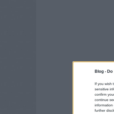
Blog -
Do 
If you wish 
sensitive in
confirm you
continue se
information 
further disc