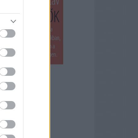
T LÁTTUK LEGUTÓBB
ets by filmnaplo
ÁNLOTT OLVASMÁNY