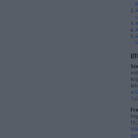
f
M
s
K
A
M
f
UT
Sz
mít
krí
leh
#19
Tyú
Fr
hog
13:
Vil
égn