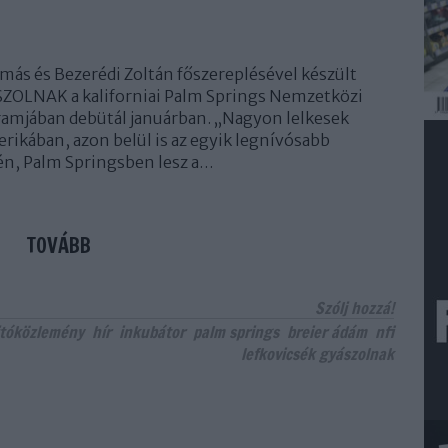
ás és Bezerédi Zoltán főszereplésével készült
OLNAK a kaliforniai Palm Springs Nemzetközi
ramjában debütál januárban. „Nagyon lelkesek
ikában, azon belül is az egyik legnívósabb
n, Palm Springsben lesz a…
TOVÁBB
Szólj hozzá!
jtóközlemény
hír
inkubátor
palm springs
breier ádám
nfi
lefkovicsék gyászolnak