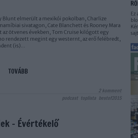
RÓ
Ez 
y Blunt elmerült a mexikói pokolban, Charlize
blo
 namíbiai sivatagon, Cate Blanchett és Rooney Mara
Kér
 az ötvenes években, Tom Cruise kilógott egy
saj
no rendezett megint egy westernt, az erő felébredt,
ndent (is)…
TOVÁBB
2
komment
podcast
toplista
bestof2015
ek - Évértékelő