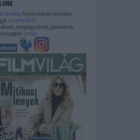
LUNK
a
Filmvilág
folyóiratának hivatalos
gja.
A szerzőkről
.
dések, megjegyzések, javaslatok,
tóanyagok:
email
.