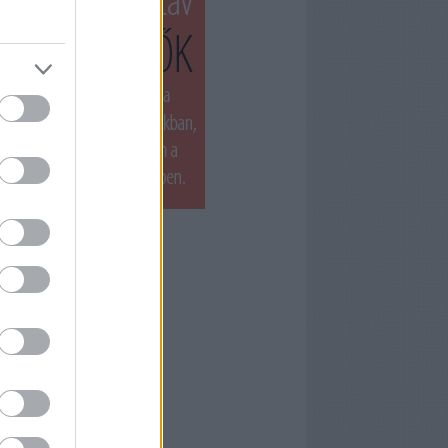
T LÁTTUK LEGUTÓBB
ets by filmnaplo
ÁNLOTT OLVASMÁNY