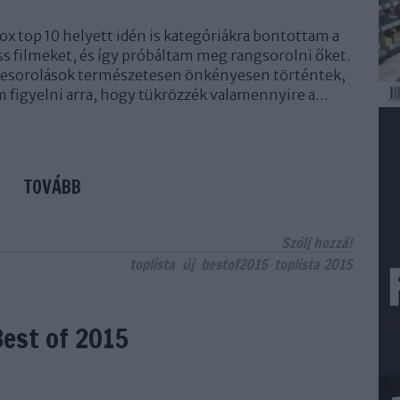
x top 10 helyett idén is kategóriákra bontottam a
iss filmeket, és így próbáltam meg rangsorolni őket.
 besorolások természetesen önkényesen történtek,
m figyelni arra, hogy tükrözzék valamennyire a…
TOVÁBB
Szólj hozzá!
toplista
új
bestof2015
toplista 2015
est of 2015