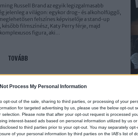
ming Russell Brand az egyik legizgalmasabb
ég jelenleg a világon: egykor drog- és alkoholfüggő,
 meglehetősen felszínes képviselője a stand-up
később filmszínész, Katy Perry férje, majd
komplexusos figura, aki…
TOVÁBB
3
komment
toplista
új
bestof2015
toplista 2015
Not Process My Personal Information
to opt-out of the sale, sharing to third parties, or processing of your per
ének legjobb filmjei
formation for targeted advertising by us, please use the below opt-out s
r selection. Please note that after your opt-out request is processed y
eing interest-based ads based on personal information utilized by us or
disclosed to third parties prior to your opt-out. You may separately opt-
losure of your personal information by third parties on the IAB’s list of
lág blog történetének első (és erősen kísérleti