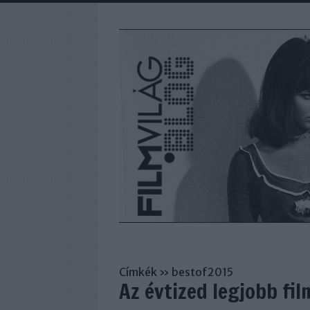
Címkék
»
bestof2015
Az évtized legjobb fil