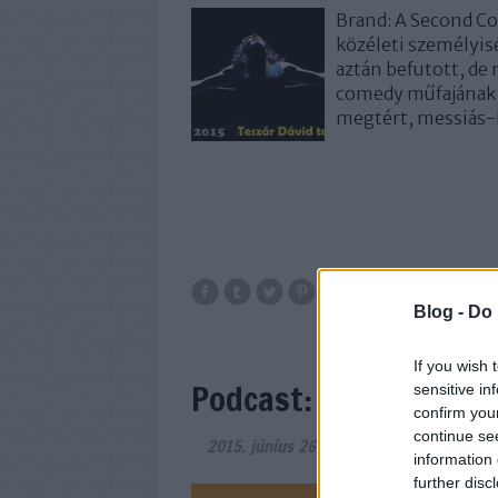
Brand: A Second Co
közéleti személyis
aztán befutott, de
comedy műfajának, 
megtért, messiás-
Blog -
Do 
If you wish 
Podcast: 2015 első fel
sensitive in
confirm you
continue se
2015. június 26.
-
filmvilág
information 
further disc
A Filmvi