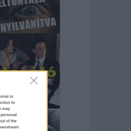
sonal or
ection to
ou may
 personal
out of the
 downstream