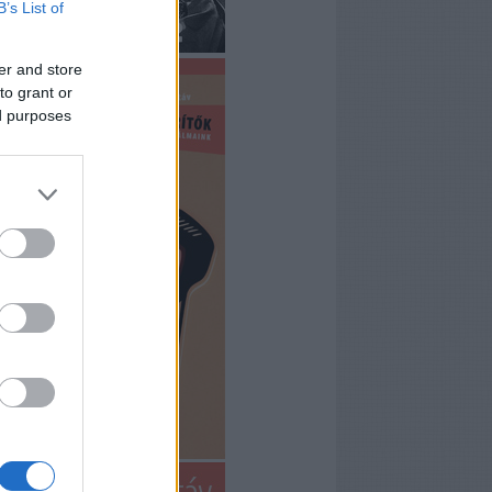
B’s List of
er and store
to grant or
ed purposes