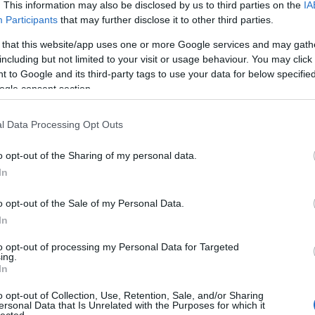
. This information may also be disclosed by us to third parties on the
IA
 podcast epizódjában a 2015-ös filmtermést
Participants
that may further disclose it to other third parties.
zük egy, illetve két Top10-es lista formájában. A
knél lehet jelezni, hogy milyen kihagyhatatlan
 that this website/app uses one or more Google services and may gath
including but not limited to your visit or usage behaviour. You may click 
 hagytunk ki, és szívesen vesszük a…
 to Google and its third-party tags to use your data for below specifi
ogle consent section.
l Data Processing Opt Outs
o opt-out of the Sharing of my personal data.
TOVÁBB
In
o opt-out of the Sale of my Personal Data.
2
komment
In
podcast
toplista
új
bestof2015
to opt-out of processing my Personal Data for Targeted
ing.
In
o opt-out of Collection, Use, Retention, Sale, and/or Sharing
ersonal Data that Is Unrelated with the Purposes for which it
lected.