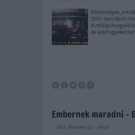
Közönséges, ortodo
2015-ben látott fr
A műfaji és egyéb
de azért igyekezte
Embernek maradni - B
2015. december 25.
-
teszár