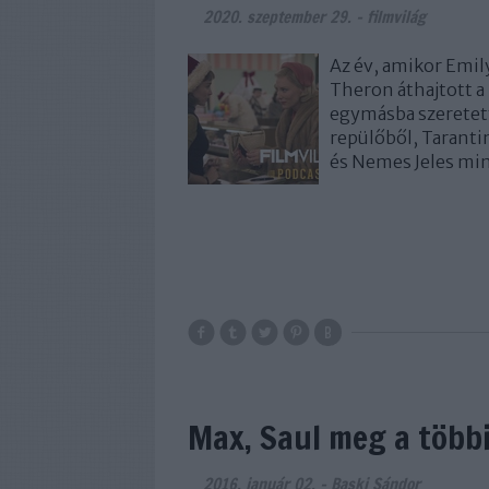
2020. szeptember 29.
-
filmvilág
Az év, amikor Emil
Theron áthajtott a
egymásba szeretett
repülőből, Taranti
és Nemes Jeles mi
Max, Saul meg a többi
2016. január 02.
-
Baski Sándor