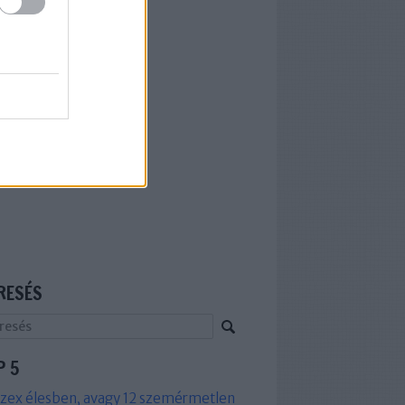
RESÉS
P 5
zex élesben, avagy 12 szemérmetlen