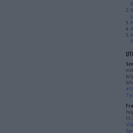
f
M
s
K
A
M
f
UT
Sz
mít
krí
leh
#19
Tyú
Fr
hog
13:
Vil
égn