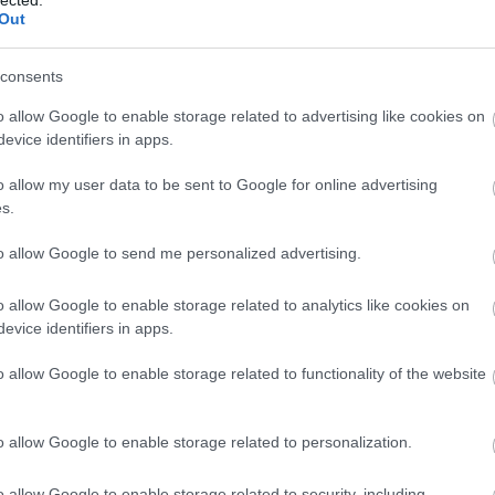
Out
ilmezett, míg majdnem megszüntette a filmet
tön az elején fölfedem elfogultságomat a Tarr-
consents
s iránt, kűrjük mindig érdekel, drukker vagyok,
o allow Google to enable storage related to advertising like cookies on
, nem pontozó. Az ilyen kijelentés persze gyanús,
evice identifiers in apps.
retném megúszni evvel…
o allow my user data to be sent to Google for online advertising
s.
TOVÁBB
to allow Google to send me personalized advertising.
EZ
Twe
Szólj hozzá!
o allow Google to enable storage related to analytics like cookies on
evice identifiers in apps.
jegyzet
új
Tarr Béla
AJ
o allow Google to enable storage related to functionality of the website
r Bélának
o allow Google to enable storage related to personalization.
o allow Google to enable storage related to security, including