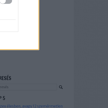
RESÉS
P 5
zex élesben, avagy 12 szemérmetlen