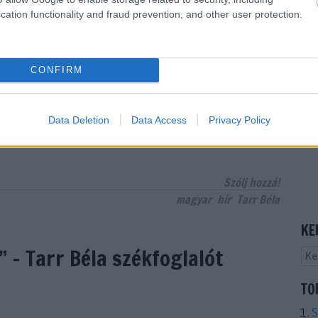
cation functionality and fraud prevention, and other user protection.
emzetközi szövetsége (FIPRESCI) különdíjjal
. A „FIPRESCI 90” elnevezésű elismerést Tarr Béla
át a hétvégén Klaus Eder főtitkártól Szófiában. A
tömörítő nemzetközi szervezet egy-egy
CONFIRM
ékű életmű előtt tiszteleg a…
Data Deletion
Data Access
Privacy Policy
TOVÁBB
Szólj hozzá!
magyar
hír
Tarr Béla
KE
 – Tarr Béla székfoglalót
TO
S