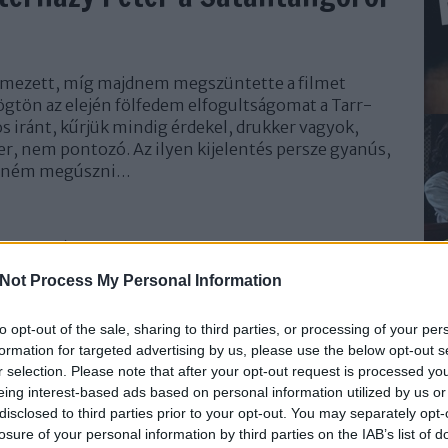
filmezett, míg majdnem megszüntette a filmet
tön az elején fölfedem elfogultságomat a Tarr-
s iránt, kűrjük mindig érdekel, drukker vagyok,
, nem pontozó. Az ilyen kijelentés persze gyanús,
retném megúszni…
TOVÁBB
Not Process My Personal Information
Szólj hozzá!
to opt-out of the sale, sharing to third parties, or processing of your per
magyar
jegyzet
új
esszé
tarr
kultuszfilm
Tarr Béla
formation for targeted advertising by us, please use the below opt-out s
r selection. Please note that after your opt-out request is processed y
eing interest-based ads based on personal information utilized by us or
bemutatják a Sátántangót
disclosed to third parties prior to your opt-out. You may separately opt-
losure of your personal information by third parties on the IAB’s list of