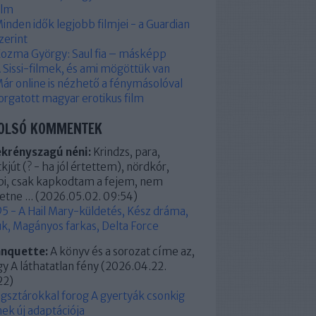
ilm
inden idők legjobb filmjei - a Guardian
zerint
ozma György: Saul fia – másképp
 Sissi-filmek, és ami mögöttük van
ár online is nézhető a fénymásolóval
orgatott magyar erotikus film
OLSÓ KOMMENTEK
ekrényszagú néni:
Krindzs, para,
kjút (? - ha jól értettem), nördkór,
pi, csak kapkodtam a fejem, nem
etne ...
(
2026.05.02. 09:54
)
5 - A Hail Mary-küldetés, Kész dráma,
k, Magányos farkas, Delta Force
anquette:
A könyv és a sorozat címe az,
y A láthatatlan fény
(
2026.04.22.
22
)
ágsztárokkal forog A gyertyák csonkig
ek új adaptációja