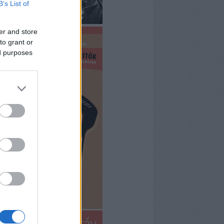
B’s List of
er and store
to grant or
ed purposes