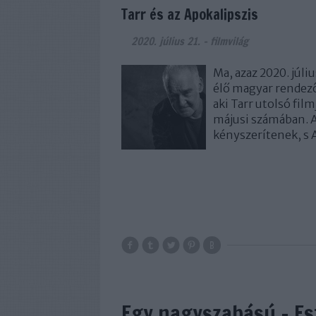
Tarr és az Apokalipszis
2020. július 21.
-
filmvilág
Ma, azaz 2020. júliu
élő magyar rendező
aki Tarr utolsó film
májusi számában. A
kényszerítenek, s 
Egy nagyszabású - Es