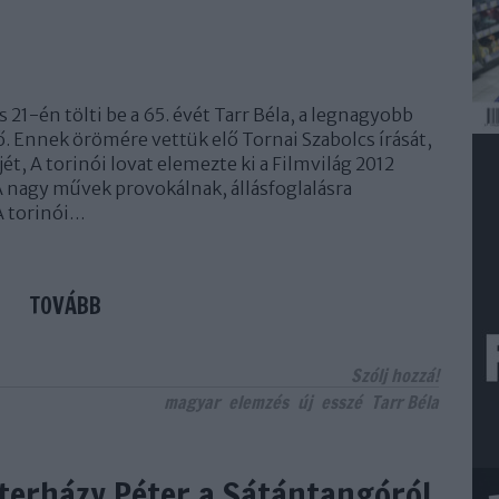
s 21-én tölti be a 65. évét Tarr Béla, a legnagyobb
. Ennek örömére vettük elő Tornai Szabolcs írását,
jét, A torinói lovat elemezte ki a Filmvilág 2012
 nagy művek provokálnak, állásfoglalásra
A torinói…
TOVÁBB
Szólj hozzá!
magyar
elemzés
új
esszé
Tarr Béla
terházy Péter a Sátántangóról