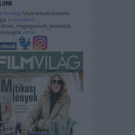
LUNK
a
Filmvilág
folyóiratának hivatalos
gja.
A szerzőkről
.
dések, megjegyzések, javaslatok,
tóanyagok:
email
.