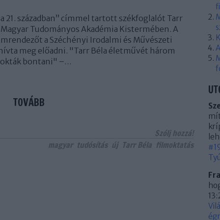
f
M
 a 21. században” címmel tartott székfoglalót Tarr
s
 a Magyar Tudományos Akadémia Kistermében. A
K
lmrendezőt a Széchényi Irodalmi és Művészeti
A
hívta meg előadni. "Tarr Béla életművét három
M
zokták bontani" –…
f
UT
TOVÁBB
Sz
mít
krí
Szólj hozzá!
leh
magyar
tudósítás
új
Tarr Béla
filmoktatás
#19
Tyú
Fr
hog
13:
Vil
égn