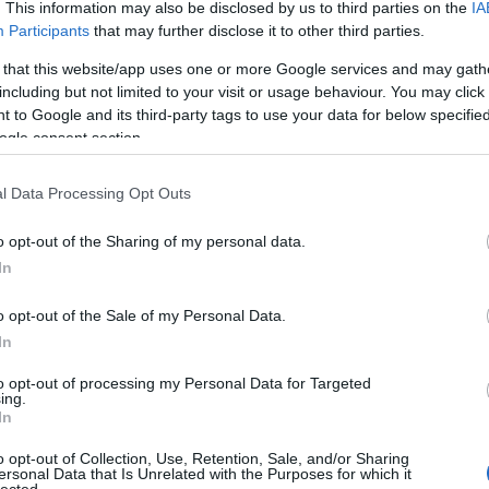
. This information may also be disclosed by us to third parties on the
IA
Participants
that may further disclose it to other third parties.
 készült klasszikusát februárban újra műsorra tűzi
 that this website/app uses one or more Google services and may gath
i filmfesztivál. A felújított Sátántangót a közönség
including but not limited to your visit or usage behaviour. You may click 
 to Google and its third-party tags to use your data for below specifi
ogramjában láthatja először, ahol 25 évvel ezelőtt
ogle consent section.
ott. A Krasznahorkai László regénye alapján készült,
l Data Processing Opt Outs
o opt-out of the Sharing of my personal data.
TOVÁBB
In
o opt-out of the Sale of my Personal Data.
Szólj hozzá!
In
magyar
sajtóközlemény
hír
tarr
berlinale
Tarr Béla
to opt-out of processing my Personal Data for Targeted
ing.
In
terházy Péter a Sátántangóról
o opt-out of Collection, Use, Retention, Sale, and/or Sharing
ersonal Data that Is Unrelated with the Purposes for which it
lected.