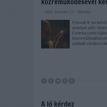
közreműködésével kés
2023. december 14.
-
filmvilág
Február 8-án kerül
amelyet a 80. Vele
Cinema szekciójába
közreműködésével k
szakadt vándorci
A ló kérdez