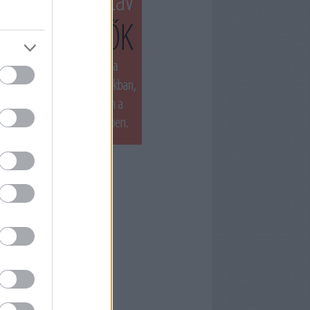
T LÁTTUK LEGUTÓBB
ets by filmnaplo
ÁNLOTT OLVASMÁNY