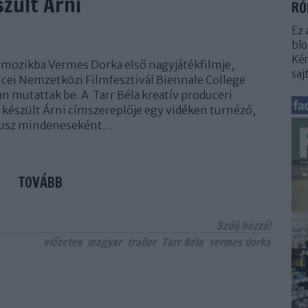
zült Árni
RÓ
Ez 
blo
Kér
 mozikba Vermes Dorka első nagyjátékfilmje,
saj
ncei Nemzetközi Filmfesztivál Biennale College
n mutattak be. A Tarr Béla kreatív produceri
észült Árni címszereplője egy vidéken turnézó,
rkusz mindeneseként…
TOVÁBB
Szólj hozzá!
előzetes
magyar
trailer
Tarr Béla
vermes dorka