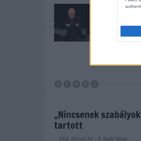
authenti
A filmkritikusok n
méltatta Tarr Bélát
személyesen vette 
filmkritikusokat 
filmtörténeti lépt
„Nincsenek szabályok”
tartott
2016. február 04.
-
P. Szabó Dénes