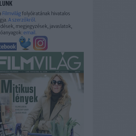
LUNK
a
Filmvilág
folyóiratának hivatalos
gja.
A szerzőkről
.
dések, megjegyzések, javaslatok,
tóanyagok:
email
.