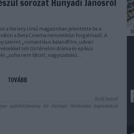
 készül sorozat Hunyadi Jánosról
t a Variety című magazinban jelentette be a
iválon a Beta Cinema nemzetközi forgalmazó. A
y szerint „romantikus kalandfilm, udvari
övésekkel teli történelmi dráma és epikus
, és „soha nem látott, nagyszabású…
TOVÁBB
Szólj hozzá!
yar
sajtóközlemény
hír
életrajzi
történelmi
koprodukció