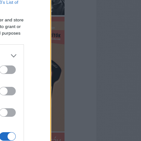
B’s List of
er and store
to grant or
ed purposes