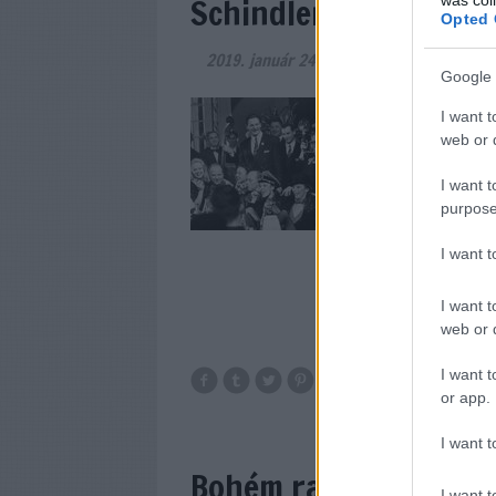
Schindler listája - Eg
Opted 
2019. január 24.
-
filmvilág
Google 
Január 27-én vasár
I want t
mozikba kerül Steve
web or d
felújítva, a rende
újraközöljük Földén
I want t
áprilisi számában 
purpose
I want 
I want t
web or d
I want t
or app.
I want t
Bohém rapszódia - G
I want t