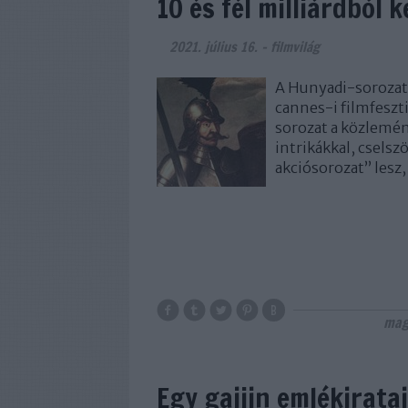
10 és fél milliárdból
2021. július 16.
-
filmvilág
A Hunyadi-sorozato
cannes-i filmfeszt
sorozat a közlemén
intrikákkal, cselsz
akciósorozat” lesz
mag
Egy gaijin emlékiratai