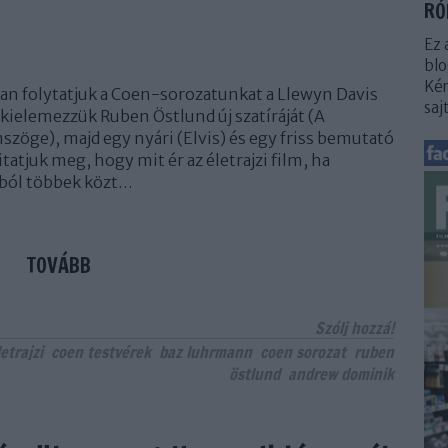
RÓ
Ez 
blo
Kér
n folytatjuk a Coen-sorozatunkat a Llewyn Davis
saj
e kielemezzük Ruben Östlund új szatíráját (A
öge), majd egy nyári (Elvis) és egy friss bemutató
tatjuk meg, hogy mit ér az életrajzi film, ha
sból többek közt…
TOVÁBB
Szólj hozzá!
letrajzi
coen testvérek
baz luhrmann
coen sorozat
ruben
östlund
andrew dominik