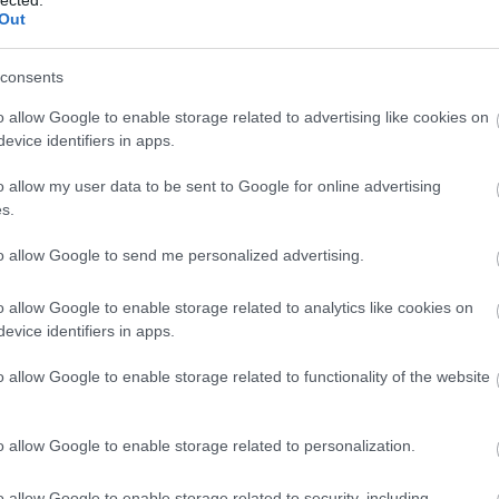
y jó német
Out
consents
nap, a holokauszt nemzetközi emléknapján újra a
o allow Google to enable storage related to advertising like cookies on
n Spielberg Oscar-díjas klasszikusa, digitálisan
evice identifiers in apps.
ző bevezetőjével. A bemutató apropójából
yi F. László kritikáját, amely a Filmvilág 1994.
o allow my user data to be sent to Google for online advertising
jelent meg. „Az…
s.
to allow Google to send me personalized advertising.
EZ
TOVÁBB
Twe
o allow Google to enable storage related to analytics like cookies on
evice identifiers in apps.
AJ
Szólj hozzá!
o allow Google to enable storage related to functionality of the website
kritika
új
életrajzi
dráma
filmkritika
spielberg
o allow Google to enable storage related to personalization.
yáva megalkuvás vagy
o allow Google to enable storage related to security, including