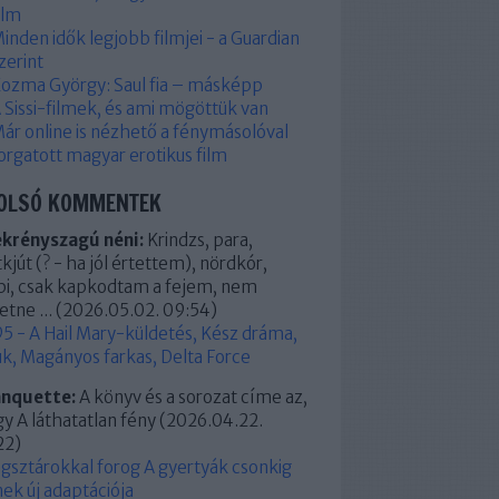
ilm
inden idők legjobb filmjei - a Guardian
zerint
ozma György: Saul fia – másképp
 Sissi-filmek, és ami mögöttük van
ár online is nézhető a fénymásolóval
orgatott magyar erotikus film
OLSÓ KOMMENTEK
ekrényszagú néni:
Krindzs, para,
kjút (? - ha jól értettem), nördkór,
pi, csak kapkodtam a fejem, nem
etne ...
(
2026.05.02. 09:54
)
5 - A Hail Mary-küldetés, Kész dráma,
k, Magányos farkas, Delta Force
anquette:
A könyv és a sorozat címe az,
y A láthatatlan fény
(
2026.04.22.
22
)
ágsztárokkal forog A gyertyák csonkig
ek új adaptációja