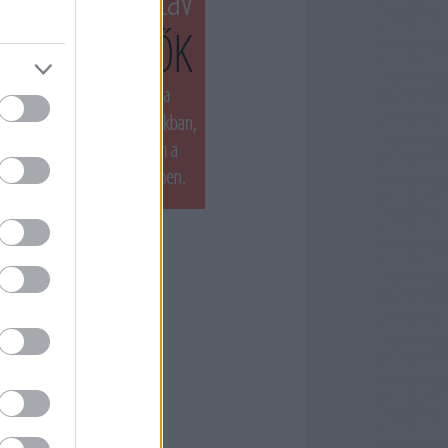
T LÁTTUK LEGUTÓBB
ets by filmnaplo
ÁNLOTT OLVASMÁNY