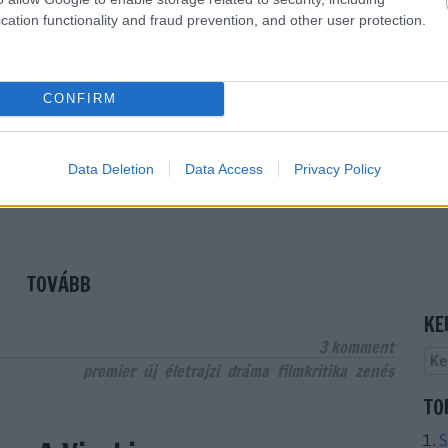
?
cation functionality and fraud prevention, and other user protection.
CONFIRM
e? Is this just fantasy? - csendül fel a Queen ikonikus
n a legelején a programadó kérdés, amire a szám
ilm igen határozott válasszal felel. A dal kiemelése
Data Deletion
Data Access
Privacy Policy
elzésértékű, a filmesek nyilván nem véletlenül
ek…
TOVÁBB
KE
3
komment
premier
új
életrajzi
dráma
filmkritika
zenés
TO
S