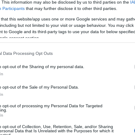
. This information may also be disclosed by us to third parties on the
IA
Participants
that may further disclose it to other third parties.
 that this website/app uses one or more Google services and may gath
including but not limited to your visit or usage behaviour. You may click 
 to Google and its third-party tags to use your data for below specifi
 jutott el a mozikba, illetve az Oscar-jelölésig két
ogle consent section.
árom szellemírónős sztori, egy női szuperhős és
átorlány története. Új adásunkban megbeszéljük,
l Data Processing Opt Outs
újhullám vagy csak véletlen egybeesés, Brie Larson
a…
o opt-out of the Sharing of my personal data.
In
TOVÁBB
o opt-out of the Sale of my Personal Data.
In
Szólj hozzá!
to opt-out of processing my Personal Data for Targeted
ing.
podcast
akció
új
életrajzi
dráma
szuperhős
kosztümös
In
o opt-out of Collection, Use, Retention, Sale, and/or Sharing
ersonal Data that Is Unrelated with the Purposes for which it
lected.