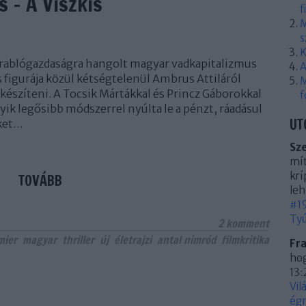
s - A Viszkis
f
M
s
K
 rablógazdaságra hangolt magyar vadkapitalizmus
A
 figurája közül kétségtelenül Ambrus Attiláról
M
t készíteni. A Tocsik Mártákkal és Princz Gáborokkal
f
yik legősibb módszerrel nyúlta le a pénzt, ráadásul
UT
ket…
Sz
mít
krí
TOVÁBB
leh
#19
Tyú
2
komment
mier
magyar
thriller
új
életrajzi
antal nimród
filmkritika
Fr
hog
13:
Vil
égn