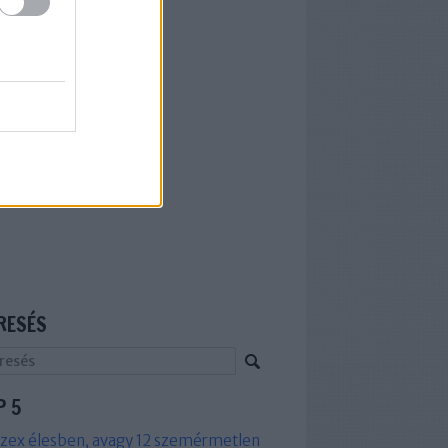
RESÉS
P 5
zex élesben, avagy 12 szemérmetlen