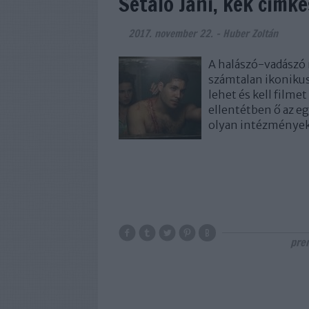
Sétáló Jani, kék címké
2017. november 22.
-
Huber Zoltán
A halászó-vadászó
számtalan ikonikus
lehet és kell filme
ellentétben ő az eg
olyan intézménye
pre