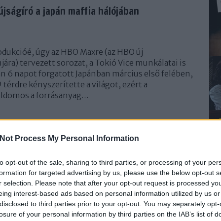
 újságíró a japán maffia hálójában
dukcióé, úgy az HBO Maxre (az HBO új
ára) tervezett sorozat, a Tokió Vice munkálatai is
án 6 napot forgatott Japánban március első felében,
térdre kényszerítette a világot, ezért a
ildomos a forrásanyag…
TOVÁBB
Not Process My Personal Information
to opt-out of the sale, sharing to third parties, or processing of your per
komment
formation for targeted advertising by us, please use the below opt-out s
krimi
japán
új
életrajzi
könyvkritika
r selection. Please note that after your opt-out request is processed y
eing interest-based ads based on personal information utilized by us or
disclosed to third parties prior to your opt-out. You may separately opt-
 - Marvel kapitány és az új
losure of your personal information by third parties on the IAB’s list of