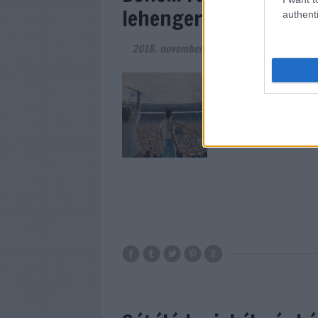
lehengerlő mozishow
authenti
2018. november 21.
-
Huber Zoltán
Is this the real lif
balladájának rögtö
címét viselő friss f
már önmagában is j
választották címn