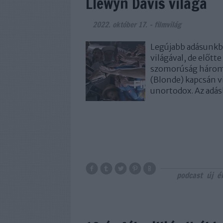
Llewyn Davis világa
2022. október 17.
-
filmvilág
Legújabb adásunkba
világával, de előtt
szomorúság háromsz
(Blonde) kapcsán vi
unortodox. Az adá
podcast
új
é