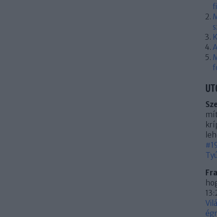
f
M
s
K
A
M
f
UT
Sz
mít
krí
leh
#19
Tyú
Fr
hog
13:
Vil
égn