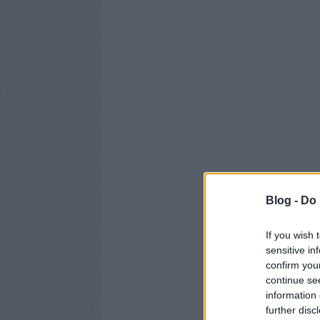
Blog -
Do 
If you wish 
sensitive in
confirm you
continue se
information 
further disc