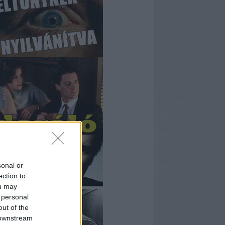
sonal or
ection to
ou may
 personal
out of the
 downstream