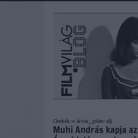
Címkék
»
árvai_jolán-díj
Muhi András kapja az