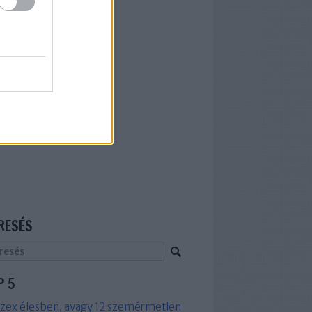
RESÉS
P 5
zex élesben, avagy 12 szemérmetlen