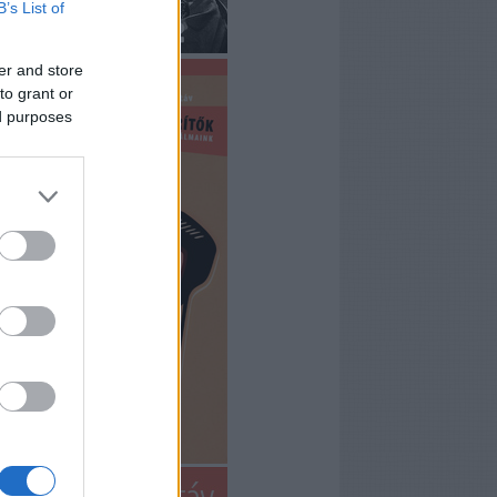
B’s List of
er and store
to grant or
ed purposes