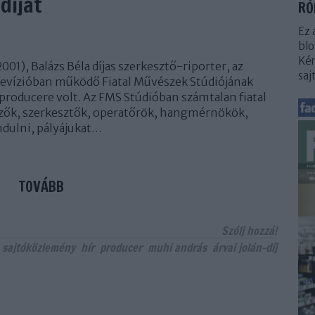
díjat
RÓ
Ez 
blo
Kér
001), Balázs Béla díjas szerkesztő-riporter, az
saj
levízióban működő Fiatal Művészek Stúdiójának
 producere volt. Az FMS Stúdióban számtalan fiatal
ők, szerkesztők, operatőrök, hangmérnökök,
ndulni, pályájukat…
TOVÁBB
Szólj hozzá!
sajtóközlemény
hír
producer
muhi andrás
árvai jolán-díj