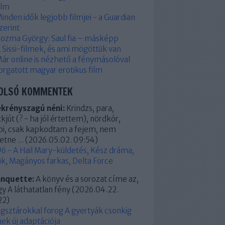
ilm
inden idők legjobb filmjei - a Guardian
zerint
ozma György: Saul fia – másképp
 Sissi-filmek, és ami mögöttük van
ár online is nézhető a fénymásolóval
orgatott magyar erotikus film
OLSÓ KOMMENTEK
ekrényszagú néni:
Krindzs, para,
kjút (? - ha jól értettem), nördkór,
pi, csak kapkodtam a fejem, nem
etne ...
(
2026.05.02. 09:54
)
6 - A Hail Mary-küldetés, Kész dráma,
k, Magányos farkas, Delta Force
anquette:
A könyv és a sorozat címe az,
y A láthatatlan fény
(
2026.04.22.
22
)
ágsztárokkal forog A gyertyák csonkig
ek új adaptációja