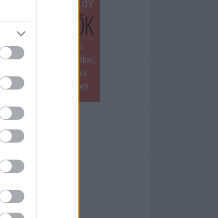
T LÁTTUK LEGUTÓBB
ets by filmnaplo
ÁNLOTT OLVASMÁNY