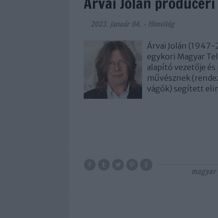
Árvai Jolán produceri 
2023. január 04.
-
filmvilág
Árvai Jolán (1947-2
egykori Magyar Te
alapító vezetője és
művésznek (rendez
vágók) segített eli
magyar