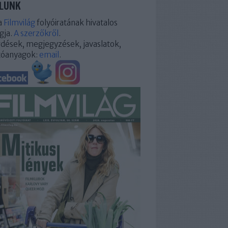
LUNK
a
Filmvilág
folyóiratának hivatalos
gja.
A szerzőkről
.
dések, megjegyzések, javaslatok,
tóanyagok:
email
.