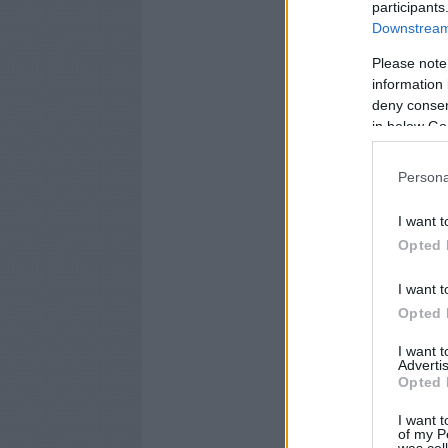
participants
Downstream 
Please note
information 
deny consent
in below Go
Persona
I want t
Opted 
I want t
Opted 
I want 
Advertis
Opted 
I want t
of my P
was col