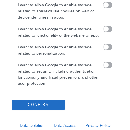
I want to allow Google to enable storage
related to analytics like cookies on web or
#192 - Marty Supreme, Nincs más
device identifiers in apps.
választás, A csonttemplom
I want to allow Google to enable storage
Baski Sándor
•
2026. február 16.
0
related to functionality of the website or app.
I want to allow Google to enable storage
Új adásunkban az egyik idei Oscar-esélyes filmet (
related to personalization.
Marty Supreme
) tárgyaljuk ki részletesen a
mozikban méltatlanul megbukó
28 évvel később - A
I want to allow Google to enable storage
...
related to security, including authentication
functionality and fraud prevention, and other
user protection.
CONFIRM
Data Deletion
Data Access
Privacy Policy