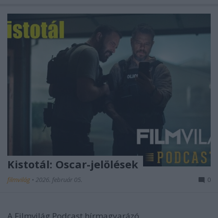
Kistotál: Oscar-jelölések
filmvilág
•
2026. február 05.
0
A Filmvilág Podcast hírmagyarázó