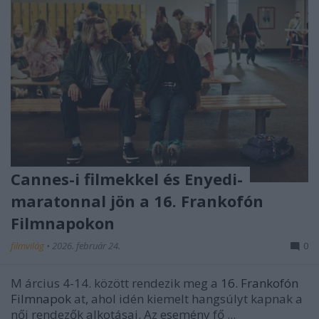
Cannes-i filmekkel és Enyedi-
maratonnal jön a 16. Frankofón
Filmnapokon
filmvilág
•
2026. február 24.
0
M
árcius 4-14. között
rendezik meg a
16. Frankofón
Filmnapok
at, ahol idén
kiemelt hangsúlyt
kapnak a
női rendezők alkotásai. Az esemény fő ...