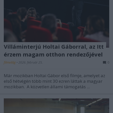
Villáminterjú Holtai Gáborral, az Itt
érzem magam otthon rendezőjével
filmvilág
•
2026. február 25.
0
Már mozikban Holtai Gábor első filmje, amelyet az
első hétvégén több mint 30 ezren láttak a magyar
mozikban. A közvetlen állami támogatás ...