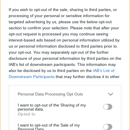
If you wish to opt-out of the sale, sharing to third parties, or
Hírmagyarázó magazinműsorunk legutóbbi
processing of your personal or sensitive information for
adásában többek közt az
Odüsszeia
színvak
targeted advertising by us, please use the below opt-out
castingjáról, az új Beatles-filmekről és a magyar ...
section to confirm your selection. Please note that after your
opt-out request is processed you may continue seeing
interest-based ads based on personal information utilized by
us or personal information disclosed to third parties prior to
your opt-out. You may separately opt-out of the further
disclosure of your personal information by third parties on the
IAB’s list of downstream participants. This information may
also be disclosed by us to third parties on the
IAB’s List of
Downstream Participants
that may further disclose it to other
third parties.
Please note that this website/app uses one or more Google
Personal Data Processing Opt Outs
services and may gather and store information including but
not limited to your visit or usage behaviour. You may click to
I want to opt-out of the Sharing of my
personal data.
grant or deny consent to Google and its third-party tags to
Opted In
use your data for below specified purposes in below Google
consent section.
Szeleczki Rozália a Cirko-Gejzírről
I want to opt-out of the Sale of my
Personal Data.