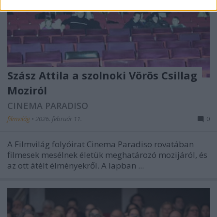
Szász Attila a szolnoki Vörös Csillag
Moziról
CINEMA PARADISO
filmvilág
•
2026. február 11.
0
A Filmvilág folyóirat
Cinema Paradiso
rovatában
filmesek mesélnek életük meghatározó mozijáról, és
az ott átélt élményekről. A lapban ...