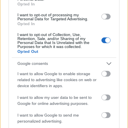
Opted In
CINEMA PARADISO
filmvilág
•
2026. február 18.
0
I want to opt-out of processing my
Personal Data for Targeted Advertising.
Opted In
A Filmvilág folyóirat
Cinema Paradiso
rovatában
filmesek mesélnek életük meghatározó mozijáról, és
I want to opt-out of Collection, Use,
Retention, Sale, and/or Sharing of my
az ott átélt élményekről. A lapban ...
Personal Data that Is Unrelated with the
Purposes for which it was collected.
Opted Out
Google consents
I want to allow Google to enable storage
related to advertising like cookies on web or
device identifiers in apps.
I want to allow my user data to be sent to
Google for online advertising purposes.
I want to allow Google to send me
personalized advertising.