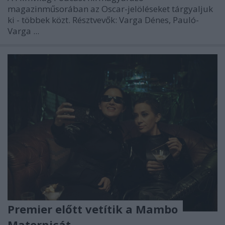
magazinműsorában az Oscar-jelöléseket tárgyaljuk
ki - többek közt.
Résztvevők: Varga Dénes, Pauló-
Varga ...
Premier előtt vetítik a Mambo
Maternicát