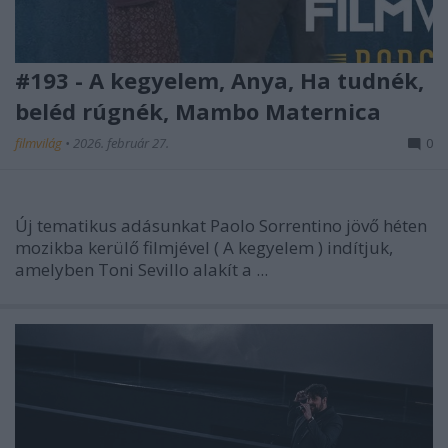
#193 - A kegyelem, Anya, Ha tudnék,
beléd rúgnék, Mambo Maternica
filmvilág
•
2026. február 27.
0
Új tematikus adásunkat Paolo Sorrentino jövő héten
mozikba kerülő filmjével (
A kegyelem
) indítjuk,
amelyben Toni Sevillo alakít a ...