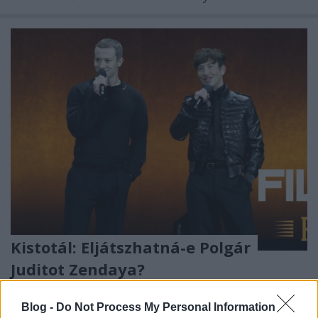
Kistotál: Eljátszhatná-e Polgár
Juditot Zendaya?
filmvilág
•
2026. február 21.
0
Blog -
Do Not Process My Personal Information