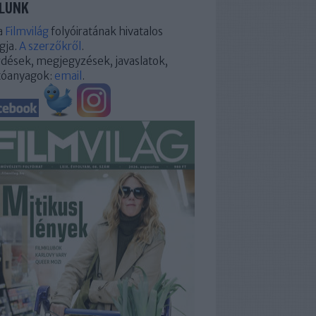
LUNK
a
Filmvilág
folyóiratának hivatalos
gja.
A szerzőkről
.
dések, megjegyzések, javaslatok,
tóanyagok:
email
.