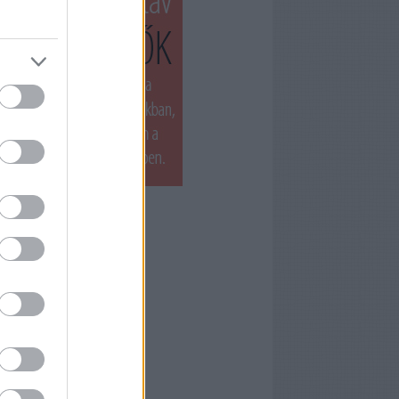
T LÁTTUK LEGUTÓBB
ets by filmnaplo
ÁNLOTT OLVASMÁNY