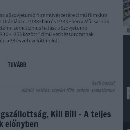
sa a Szovjetunió filmművészetére című filmklub
 az Urániában. 1988-ban és 1989-ben a Műcsarnok
ztálini sematizmus hatása a Szovjetunió
936-1953 között” című vetítéssorozatnak.
n a 38 évvel ezelőtt indult…
TOVÁBB
Szólj hozzá!
ajánló
vetítés
szovjet film
uránia
sematizmus
zállottság, Kill Bill – A teljes
ék előnyben