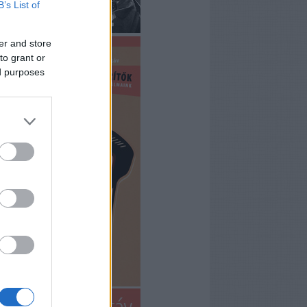
B’s List of
er and store
to grant or
ed purposes