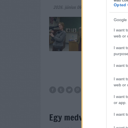
Opted 
2026. június 06.
-
filmvilág
A Metropolis filme
Google 
nemzetközi filmre
I want t
Magyarországon kív
web or d
tanulmányokat vár
az adott alkotó é
I want t
purpose
I want 
I want t
web or d
I want t
or app.
Egy medvekamasz tört
I want t
I want t