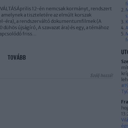
f
ÁLTÁSÁprilis 12-én nemcsak kormányt, rendszert
M
g, amelynek a tiszteletére az elmúlt korszak
s
Káel-éra), a rendszerváltó dokumentumfilmek (A
K
 dühös újságíró, A szavazat ára) és egy, a témához
A
apcsolódó friss…
M
f
UT
TOVÁBB
Sz
mít
krí
Szólj hozzá!
leh
#19
Tyú
Fr
hog
13:
Vil
égn