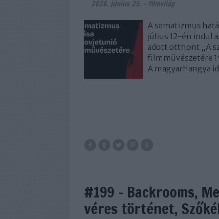
2026. június 25.
-
filmvilág
A sematizmus hatá
július 12-én indul
adott otthont „A s
filmművészetére 1
A magyarhangya idé
#199 - Backrooms, Megs
véres történet, Szők