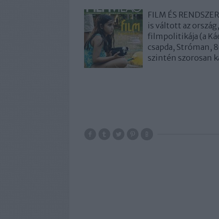
FILM ÉS RENDSZERV
is váltott az orszá
filmpolitikája (a 
csapda, Stróman, 80
szintén szorosan k