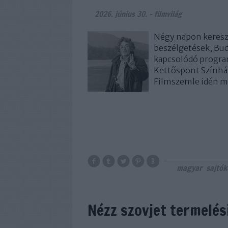
2026. június 30.
-
filmvilág
Négy napon kereszt
beszélgetések, Bud
kapcsolódó program
Kettőspont Színházb
Filmszemle idén 
magyar
sajtó
Nézz szovjet termelés