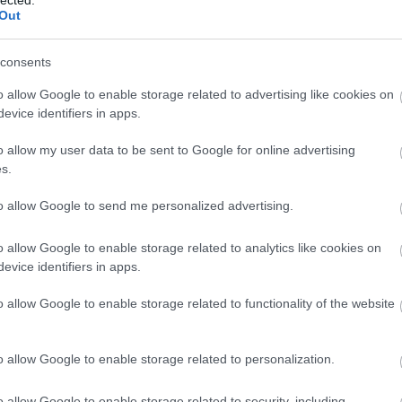
Out
lméleti és filmtudományi folyóirat 2026/4. számát
consents
ndezőnők munkásságának szenteli. A lapszámban
o allow Google to enable storage related to advertising like cookies on
üli női rendezők alkotásait tárgyaló elemző
evice identifiers in apps.
nak, amelyekben a szerző nem pusztán bemutatja
letművét, hanem valamilyen…
o allow my user data to be sent to Google for online advertising
s.
to allow Google to send me personalized advertising.
TOVÁBB
EZ
Twe
o allow Google to enable storage related to analytics like cookies on
evice identifiers in apps.
Szólj hozzá!
AJ
esszé
felhívás
filmtörténet
o allow Google to enable storage related to functionality of the website
énete nyerte a Friss Húst
o allow Google to enable storage related to personalization.
o allow Google to enable storage related to security, including