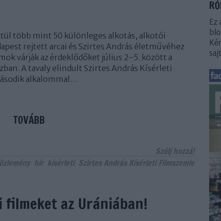
RÓ
Ez 
blo
ül több mint 50 különleges alkotás, alkotói
Kér
apest rejtett arcai és Szirtes András életművéhez
saj
ok várják az érdeklődőket július 2–5. között a
an. A tavaly elindult Szirtes András Kísérleti
második alkalommal…
TOVÁBB
Szólj hozzá!
közlemény
hír
kísérleti
Szirtes András Kísérleti Filmszemle
i filmeket az Urániában!