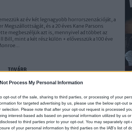
emezzük az év két legnagyobb horrorszenzációját, a
er Megszállottságát, és a 20 éves Kane Parsons
tte megbeszéljük azt is, mennyivel ad többet az
ll Bill, mint a két rész külön + elővesszük a 100 éve
 Monroe…
TOVÁBB
Not Process My Personal Information
Szólj hozzá!
t
új
marilyn monroe
tarantino
kill bill
friss hús
filmvilág
to opt-out of the sale, sharing to third parties, or processing of your per
podcast
formation for targeted advertising by us, please use the below opt-out s
r selection. Please note that after your opt-out request is processed y
eing interest-based ads based on personal information utilized by us or
disclosed to third parties prior to your opt-out. You may separately opt-
ől félünk
losure of your personal information by third parties on the IAB’s list of