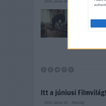
2026. június 04.
-
filmvilág
authenti
Átadták a Friss Hús
Puskin Moziban. Az
időnként medvévé 
építkező animációs v
a két alkotás egy l
Itt a júniusi Filmvilág
2026. június 01.
-
filmvilág