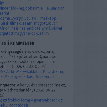
ilm
inden idők legjobb filmjei - a Guardian
zerint
ozma György: Saul fia – másképp
 Sissi-filmek, és ami mögöttük van
ár online is nézhető a fénymásolóval
orgatott magyar erotikus film
OLSÓ KOMMENTEK
ekrényszagú néni:
Krindzs, para,
kjút (? - ha jól értettem), nördkór,
pi, csak kapkodtam a fejem, nem
etne ...
(
2026.05.02. 09:54
)
6 - A Hail Mary-küldetés, Kész dráma,
k, Magányos farkas, Delta Force
anquette:
A könyv és a sorozat címe az,
y A láthatatlan fény
(
2026.04.22.
22
)
ágsztárokkal forog A gyertyák csonkig
ek új adaptációja