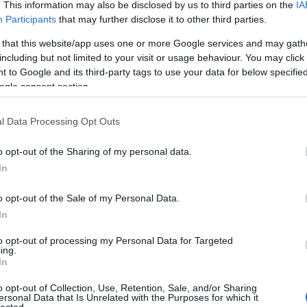
. This information may also be disclosed by us to third parties on the
IA
Participants
that may further disclose it to other third parties.
 that this website/app uses one or more Google services and may gath
mikusok, szitkomszínészek és youtuberek
including but not limited to your visit or usage behaviour. You may click 
istává. Mi áll a trend mögött? Tanulmányok
 to Google and its third-party tags to use your data for below specifi
, hogy bár a horror és a humor céljai látszólag
ogle consent section.
yik borzongást, a másik nevetést akar kiváltani), ha
ként képzeljük el,…
l Data Processing Opt Outs
o opt-out of the Sharing of my personal data.
TOVÁBB
In
o opt-out of the Sale of my Personal Data.
Szólj hozzá!
In
zés
esszé
john krasinski
david gordon green
jordan peele
Philippou testvérek
zach cregger
to opt-out of processing my Personal Data for Targeted
ing.
In
 a cikkeket a Metropolis
o opt-out of Collection, Use, Retention, Sale, and/or Sharing
ersonal Data that Is Unrelated with the Purposes for which it
lected.