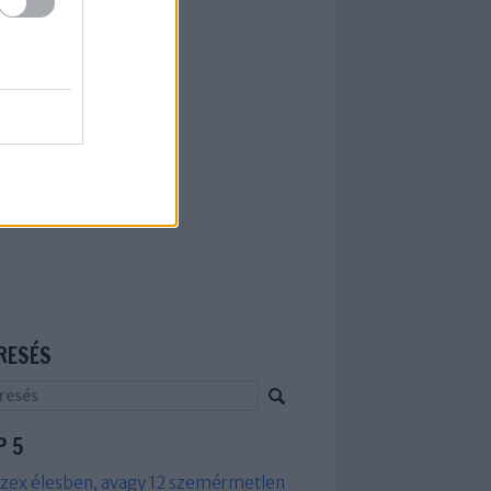
RESÉS
P 5
zex élesben, avagy 12 szemérmetlen