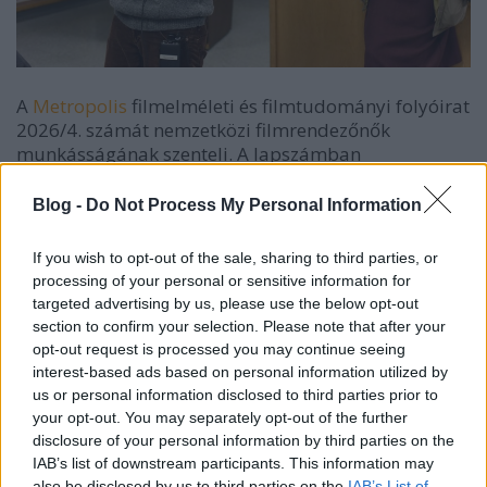
A
Metropolis
filmelméleti és filmtudományi folyóirat
2026/4. számát nemzetközi filmrendezőnők
munkásságának szenteli. A lapszámban
Magyarországon kívüli női rendezők alkotásait
tárgyaló elemző tanulmányokat várn
a
k, amelyekben
Blog -
Do Not Process My Personal Information
a szerző nem pusztán bemutatja az adott alkotó
életművét, hanem valamilyen speciális nézőpontból,
If you wish to opt-out of the sale, sharing to third parties, or
egyedi kérdésfelvetés alapján világítja meg a
processing of your personal or sensitive information for
rendező néhány művét vagy az életmű karakterét.
targeted advertising by us, please use the below opt-out
Olyan cikkeket is elfogadn
a
k, melyek több
section to confirm your selection. Please note that after your
rendezőnő filmjeit vizsgálják valamilyen speciális
opt-out request is processed you may continue seeing
szempont szerint – ilyen esetben a kikötés, hogy
interest-based ads based on personal information utilized by
legalább egy Magyarországon kívüli alkotó is legyen
us or personal information disclosed to third parties prior to
a cikkben szereplő alkotók közt.
your opt-out. You may separately opt-out of the further
disclosure of your personal information by third parties on the
A f
elhívásra a Metropolisban megjelentetésre
IAB’s list of downstream participants. This information may
alkalmas, 35-40 000 karakter terjedelmű,
also be disclosed by us to third parties on the
IAB’s List of