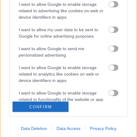
I want to allow Google to enable storage
related to advertising like cookies on web or
device identifiers in apps.
Ajánlott bejegyzések:
I want to allow my user data to be sent to
Google for online advertising purposes.
A bohócok tudják, mitől félünk
I want to allow Google to send me
personalized advertising.
I want to allow Google to enable storage
A katasztrófamusical diszkrét bája -
related to analytics like cookies on web or
Nashville
device identifiers in apps.
I want to allow Google to enable storage
related to functionality of the website or app.
A Heimatfilm hatása a klasszikus német
CONFIRM
sorozatokban
I want to allow Google to enable storage
related to personalization.
Data Deletion
Data Access
Privacy Policy
I want to allow Google to enable storage