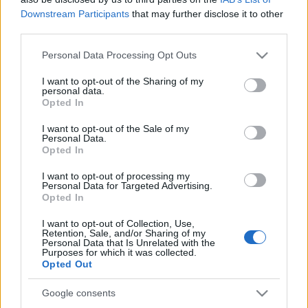
tudományos igényű cikkek tervét várj
ák
. A
Downstream Participants
that may further disclose it to other
jelentkezők
nek
a tervezett cikk 1500-2000 karakter
third parties.
terjedelmű absztraktját, a szerző rövid szakmai
Please note that this website/app uses one or more Google
Personal Data Processing Opt Outs
bemutatkozását (max. 1500 karakter)
kell
services and may gather and store information including but
elküldeniük a
metropolis@metropolis.org.hu e-mail
not limited to your visit or usage behaviour. You may click to
I want to opt-out of the Sharing of my
cím
re
2026. június 25-éig. A közlésre elfogadott
personal data.
grant or deny consent to Google and its third-party tags to
Opted In
tervek alapján a cikkek leadásának várható
use your data for below specified purposes in below Google
határideje 2026. augusztus 31. lesz.
consent section.
I want to opt-out of the Sale of my
Personal Data.
Opted In
A címlapképen: Kelly Reichardt és Kristen Stewart
I want to opt-out of processing my
Personal Data for Targeted Advertising.
Opted In
I want to opt-out of Collection, Use,
Retention, Sale, and/or Sharing of my
Personal Data that Is Unrelated with the
Purposes for which it was collected.
Opted Out
Címkék:
esszé
felhívás
filmtörténet
Google consents