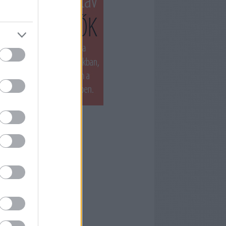
T LÁTTUK LEGUTÓBB
ets by filmnaplo
ÁNLOTT OLVASMÁNY