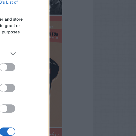
B’s List of
er and store
to grant or
ed purposes