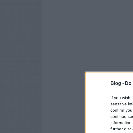
Blog -
Do 
If you wish 
sensitive in
confirm you
continue se
information 
further disc