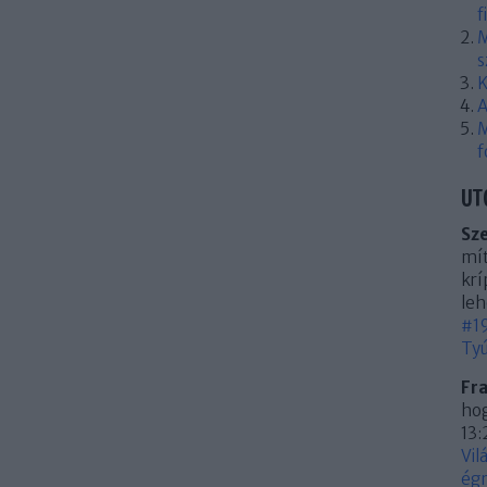
f
M
s
K
A
M
f
UT
Sz
mít
krí
leh
#19
Tyú
Fr
hog
13:
Vil
égn