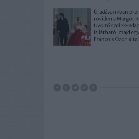
Új adásunkban pre
röviden a Margot Ro
Üvöltő szelek-adap
is látható, majd e
Francois Ozon álta