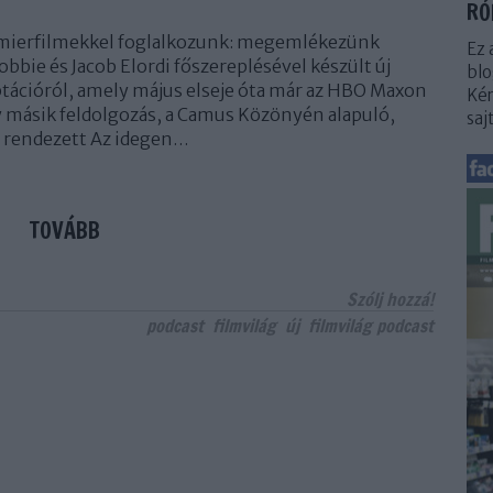
RÓ
mierfilmekkel foglalkozunk: megemlékezünk
Ez 
bbie és Jacob Elordi főszereplésével készült új
blo
tációról, amely május elseje óta már az HBO Maxon
Kér
gy másik feldolgozás, a Camus Közönyén alapuló,
saj
l rendezett Az idegen…
TOVÁBB
Szólj hozzá!
podcast
filmvilág
új
filmvilág podcast