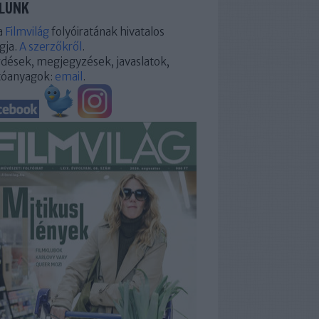
LUNK
a
Filmvilág
folyóiratának hivatalos
gja.
A szerzőkről
.
dések, megjegyzések, javaslatok,
tóanyagok:
email
.