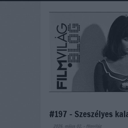
#197 - Szeszélyes kal
2026. május 02.
-
filmvilág