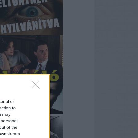
sonal or
ection to
ou may
 personal
out of the
 downstream