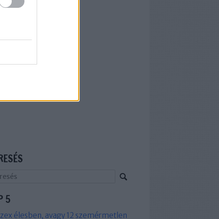
RESÉS
P 5
zex élesben, avagy 12 szemérmetlen