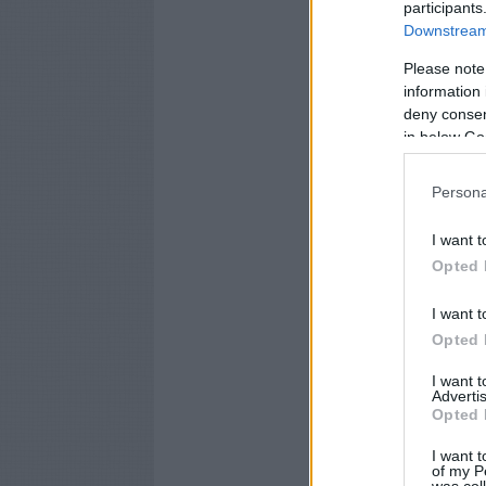
participants
Downstream 
Please note
information 
deny consent
in below Go
Persona
I want t
Opted 
I want t
Opted 
I want 
Advertis
Opted 
I want t
of my P
was col