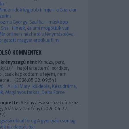
ilm
inden idők legjobb filmjei - a Guardian
zerint
ozma György: Saul fia – másképp
 Sissi-filmek, és ami mögöttük van
ár online is nézhető a fénymásolóval
orgatott magyar erotikus film
OLSÓ KOMMENTEK
ekrényszagú néni:
Krindzs, para,
kjút (? - ha jól értettem), nördkór,
pi, csak kapkodtam a fejem, nem
etne ...
(
2026.05.02. 09:54
)
6 - A Hail Mary-küldetés, Kész dráma,
k, Magányos farkas, Delta Force
anquette:
A könyv és a sorozat címe az,
y A láthatatlan fény
(
2026.04.22.
22
)
ágsztárokkal forog A gyertyák csonkig
ek új adaptációja