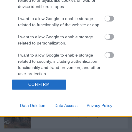
related to analytics like cookies on web or
Ajánlott bejegyzések:
device identifiers in apps.
Mi lesz a magyar filmmel? + Az AI már a
I want to allow Google to enable storage
spájzban van
related to functionality of the website or app.
I want to allow Google to enable storage
related to personalization.
Kistotál: Jó helyre kerültek az Oscarok?
I want to allow Google to enable storage
related to security, including authentication
functionality and fraud prevention, and other
user protection.
Kistotál: Miért mennek ekkorát a magyar
CONFIRM
filmek?
Data Deletion
Data Access
Privacy Policy
#202 – Odüsszeia, Iphigenia, The Return