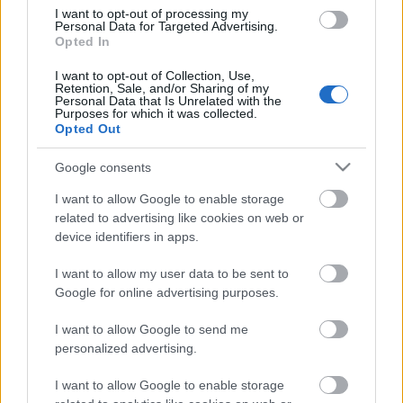
felvételek.
I want to opt-out of processing my
Personal Data for Targeted Advertising.
Opted In
A
podcast
epizódjai minden fontosabb podcast
I want to opt-out of Collection, Use,
Retention, Sale, and/or Sharing of my
app
likációban elérhetőek, de a
Spotify
-on, az
iTunes
on
Personal Data that Is Unrelated with the
és a
YouTube
-on is fel lehet ránk iratkozni. (Ugyanitt
Purposes for which it was collected.
Opted Out
köszönettel várjuk a szöveges értékeléseket.) A podcast
saját Facebook-oldala
itt érhető el.
Az adás korlátozott
Google consents
ideig innen
le is tölthető.
A podcast teljes, kattintható
katalógusa
itt található meg
. Köszönjük, ha támogatsz
I want to allow Google to enable storage
bennünket a
Donablyn
!
related to advertising like cookies on web or
device identifiers in apps.
I want to allow my user data to be sent to
Google for online advertising purposes.
Címkék:
podcast
új
kistotál
nfi
filmvilág podcast
I want to allow Google to send me
personalized advertising.
I want to allow Google to enable storage