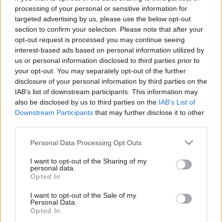
kapcsolódik)
processing of your personal or sensitive information for
targeted advertising by us, please use the below opt-out
00:52:15 – A hét bosszantó történése
section to confirm your selection. Please note that after your
opt-out request is processed you may continue seeing
00:59:40 – A hét másik vetítésélménye
interest-based ads based on personal information utilized by
us or personal information disclosed to third parties prior to
01:03:55 – Hírek, amelyeknek örültünk a héten
your opt-out. You may separately opt-out of the further
disclosure of your personal information by third parties on the
IAB’s list of downstream participants. This information may
also be disclosed by us to third parties on the
IAB’s List of
Downstream Participants
that may further disclose it to other
third parties.
Please note that this website/app uses one or more Google
Personal Data Processing Opt Outs
services and may gather and store information including but
not limited to your visit or usage behaviour. You may click to
I want to opt-out of the Sharing of my
personal data.
grant or deny consent to Google and its third-party tags to
Opted In
use your data for below specified purposes in below Google
Elindult a támogatói oldalunk is: ha szeretnél
consent section.
hozzájárulni a podcast megjelenéséhez, akkor
I want to opt-out of the Sale of my
Personal Data.
ezt
a Donablyn teheted meg
, ahol elérhetőek extra
Opted In
tartalmak is, mint az élő eseményeinken rögzített