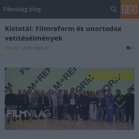
Filmvilág blog
Kistotál: Filmreform és unortodox
vetítésélmények
filmvilág
•
2026. május 20.
0