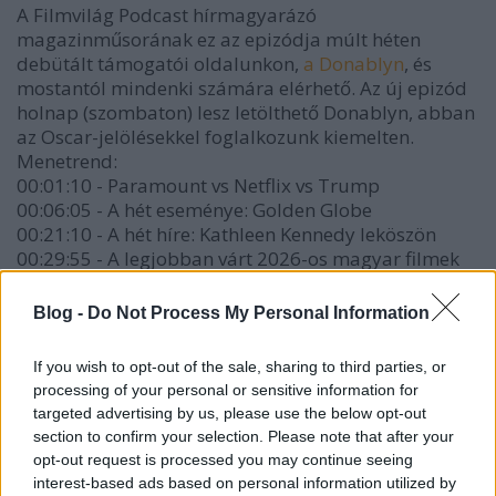
A Filmvilág Podcast hírmagyarázó
magazinműsorának ez az epizódja múlt héten
debütált támogatói oldalunkon,
a Donablyn
, és
mostantól mindenki számára elérhető. Az új epizód
holnap (szombaton) lesz letölthető Donablyn, abban
az Oscar-jelölésekkel foglalkozunk kiemelten.
Menetrend:
00:01:10 - Paramount vs Netflix vs Trump
00:06:05 - A hét eseménye: Golden Globe
00:21:10 - A hét híre: Kathleen Kennedy leköszön
00:29:55 - A legjobban várt 2026-os magyar filmek
00:43:40 - Hírek, amelyeknek örültünk a héten
00:50:00 - A hét legviccesebb híre
Blog -
Do Not Process My Personal Information
00:52:30 - Vetítésajánló
If you wish to opt-out of the sale, sharing to third parties, or
processing of your personal or sensitive information for
Elindult a támogatói oldalunk is: ha szeretnél
targeted advertising by us, please use the below opt-out
hozzájárulni a podcast megjelenéséhez, akkor
section to confirm your selection. Please note that after your
ezt
a Donablyn teheted meg
, ahol elérhetőek extra
opt-out request is processed you may continue seeing
tartalmak is, mint az élő eseményeinken rögzített
interest-based ads based on personal information utilized by