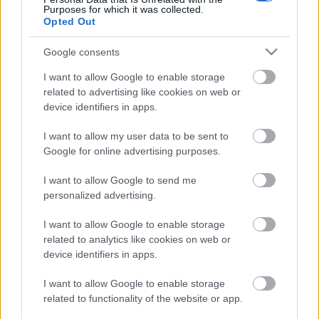
Purposes for which it was collected.
Címkék:
podcast
golden globe
kistotál
filmvilág podcast
Opted Out
Google consents
I want to allow Google to enable storage
Ajánlott bejegyzések:
related to advertising like cookies on web or
device identifiers in apps.
Kistotál: Filmreform és unortodox
I want to allow my user data to be sent to
vetítésélmények
Google for online advertising purposes.
I want to allow Google to send me
personalized advertising.
Mi lesz a magyar filmmel? + Az AI már a
spájzban van
I want to allow Google to enable storage
related to analytics like cookies on web or
device identifiers in apps.
I want to allow Google to enable storage
Kistotál: Jó helyre kerültek az Oscarok?
related to functionality of the website or app.