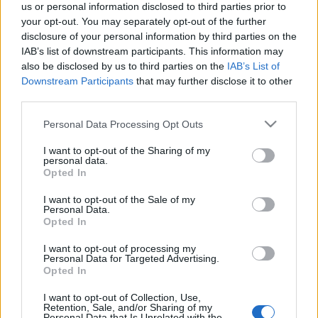
felvételek.
us or personal information disclosed to third parties prior to
your opt-out. You may separately opt-out of the further
disclosure of your personal information by third parties on the
IAB’s list of downstream participants. This information may
also be disclosed by us to third parties on the
IAB’s List of
Downstream Participants
that may further disclose it to other
third parties.
Please note that this website/app uses one or more Google
Personal Data Processing Opt Outs
services and may gather and store information including but
not limited to your visit or usage behaviour. You may click to
I want to opt-out of the Sharing of my
personal data.
A
podcast
epizódjai minden fontosabb podcast
grant or deny consent to Google and its third-party tags to
Opted In
app
likációban elérhetőek, de a
Spotify
-on, az
iTunes
on
use your data for below specified purposes in below Google
és a
YouTube
-on is fel lehet ránk iratkozni. (Ugyanitt
consent section.
I want to opt-out of the Sale of my
köszönettel várjuk a szöveges értékeléseket.) A podcast
Personal Data.
Opted In
saját Facebook-oldala
itt érhető el.
Az adás korlátozott
ideig innen
le is tölthető.
A podcast teljes, kattintható
I want to opt-out of processing my
katalógusa
itt található meg
. Köszönjük, ha támogatsz
Personal Data for Targeted Advertising.
bennünket a
Donablyn
!
Opted In
I want to opt-out of Collection, Use,
Retention, Sale, and/or Sharing of my
Personal Data that Is Unrelated with the