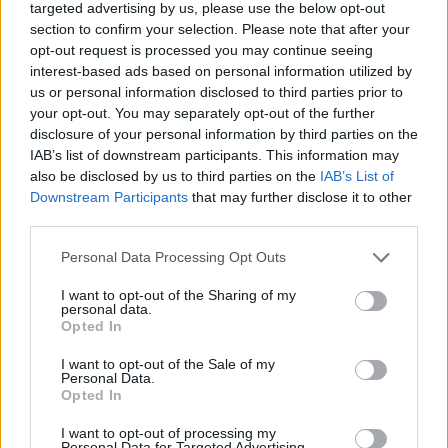
targeted advertising by us, please use the below opt-out
élt a Kádár rendszerben, annak fogalma sem lehet
section to confirm your selection. Please note that after your
az élet édességéről.”
opt-out request is processed you may continue seeing
interest-based ads based on personal information utilized by
Ő ebben a puhuló rendszerben kivájt magának egy
us or personal information disclosed to third parties prior to
különleges szellemi magaslatot: valahol a
your opt-out. You may separately opt-out of the further
szaktudósi és a
public intellectual
pálya
disclosure of your personal information by third parties on the
keresztútjánál. Sokat emlegetett fegyverténye volt,
IAB’s list of downstream participants. This information may
amikor az Élet és Irodalom 1984. január 6-i
also be disclosed by us to third parties on the
IAB’s List of
számában egész oldalas „lektori jelentést” közölt
Downstream Participants
that may further disclose it to other
Orwell
1984
című regényéről. Alaposan ismertette,
third parties.
majd furfangos érveléssel bizonygatta, hogy az nem
is úgy, nem is arról szól, ami miatt nem jelenhetett
Please note that this website/app uses one or more Google
Personal Data Processing Opt Outs
meg eddig magyarul... Az utolsó mondata ez volt:
services and may gather and store information including but
„kiadását javaslom”
not limited to your visit or usage behaviour. You may click to
I want to opt-out of the Sharing of my
personal data.
grant or deny consent to Google and its third-party tags to
Opted In
Az irodalom világát elejétől fogva szűknek érezte. A
use your data for below specified purposes in below Google
Filmvilágba írt legelső kritikája a
Hair
című filmről
consent section.
I want to opt-out of the Sale of my
szólt. Ezt még 143 további cikk követte – önmagában
Personal Data.
is egy kritikusi életmű.
Opted In
1994-től fogva 102 alkalommal még a Katona József
I want to opt-out of processing my
Színház színpadán is szerepelt mint a legendás
Personal Data for Targeted Advertising.