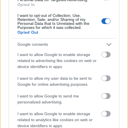
Rosencrantz és Guildenstern
-előadás angol követe.
Opted In
Aztán valamikor 2000 táján nekiállt cserepekből
I want to opt-out of Collection, Use,
Retention, Sale, and/or Sharing of my
katedrálist építeni. Elszegődött több folyóirathoz is
Personal Data that Is Unrelated with the
rendszeres kolumnistának. A legnagyobb élmény és
Purposes for which it was collected.
Opted Out
a legnagyobb csalódás egyaránt a Magyar
Narancsnál érte. A képromboló hetilapba megírta,
hogy neki valami nem stimmel ’56 történetével:
Google consents
hogyan került ennyi fegyver néhány óra alatt civilek
I want to allow Google to enable storage
kezébe... E véleménycikk közlését a lap elutasította.
related to advertising like cookies on web or
Vigaszt ezután az ír irodalom népszerűsítése, a
device identifiers in apps.
Magyarországi James Joyce Társaság körüli
szervezkedés jelentett, amelynek örökös elnöke volt.
I want to allow my user data to be sent to
Töredezett, de hatalmas életmű maradt utána.
Google for online advertising purposes.
Talán lesz olyan tanítványa, aki mindent összegyűjt,
és sok kötetben megjelenteti az
oeuvr
e-t. Bárcsak
I want to allow Google to send me
posztumusz taggá választaná őt a Digitális Irodalmi
personalized advertising.
Akadémia... Akkor közpénzen valósulna meg a
projekt.
I want to allow Google to enable storage
related to analytics like cookies on web or
És valaki befejezhetné a Csokonai-regényt. Más
device identifiers in apps.