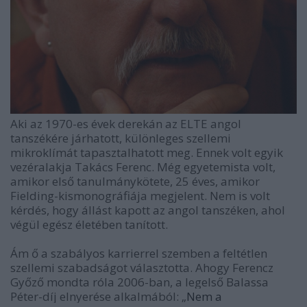
Aki az 1970-es évek derekán az ELTE angol
tanszékére járhatott, különleges szellemi
mikroklímát tapasztalhatott meg. Ennek volt egyik
vezéralakja Takács Ferenc.
Még egyetemista volt,
amikor első tanulmánykötete, 25 éves, amikor
Fielding-kismonográfiája megjelent. Nem is volt
kérdés, hogy állást kapott az angol tanszéken, ahol
végül egész életében tanított.
Ám ő a szabályos karrierrel szemben a feltétlen
szellemi szabadságot választotta. Ahogy Ferencz
Győző mondta róla 2006-ban, a legelső Balassa
Péter-díj elnyerése alkalmából: „
Nem a