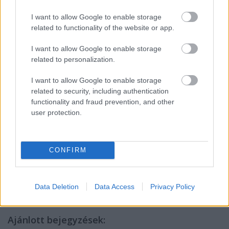
valaki megírhatná a
James Joyce világa
című
népszerű életrajzot, amelyet egy barátja bele is írt
I want to allow Google to enable storage
egy nekrológba, noha ilyet ő sosem írt. De ahogy
related to functionality of the website or app.
Takács mondogatta: a volt és a lehetett volna között
csak hajszálnyi a különbség. Ennek értelmében
I want to allow Google to enable storage
valóban ő volt a mi külön bejáratú Dr. Johnsonunk.
related to personalization.
Csak a sors a 18. századi egyetlen hatalmas szellemi
visszhangkamrát sok kicsire tördelte fel. Így
I want to allow Google to enable storage
megmaradt a magyar magaskultúra egyik
related to security, including authentication
legragyogóbb titkos sztárjának.
functionality and fraud prevention, and other
user protection.
Török András
CONFIRM
Címkék:
magyar
nekrológ
takács ferenc
Data Deletion
Data Access
Privacy Policy
Ajánlott bejegyzések: