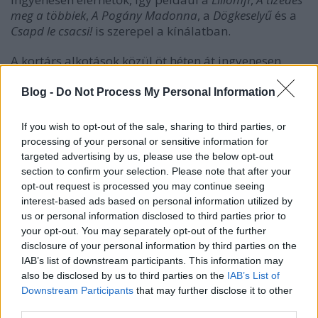
meg a többiek
,
A Pogány Madonna
, a
Dögkeselyű
és a
Csapd le csacsi!
is szerepel a kínálatban.
A kortárs alkotások közül öt héten át ingyenesen
elérhető egyebek mellett a teljes
Hunyadi
-sorozat,
Enyedi Ildikó Arany Medve-díjas filmje, a
Testről és
Blog -
Do Not Process My Personal Information
lélekről
, valamint Nemes Jeles László Oscar-díjas
alkotása, a
Saul fia
is.
If you wish to opt-out of the sale, sharing to third parties, or
processing of your personal or sensitive information for
targeted advertising by us, please use the below opt-out
section to confirm your selection. Please note that after your
opt-out request is processed you may continue seeing
interest-based ads based on personal information utilized by
us or personal information disclosed to third parties prior to
your opt-out. You may separately opt-out of the further
disclosure of your personal information by third parties on the
IAB’s list of downstream participants. This information may
also be disclosed by us to third parties on the
IAB’s List of
Downstream Participants
that may further disclose it to other
third parties.