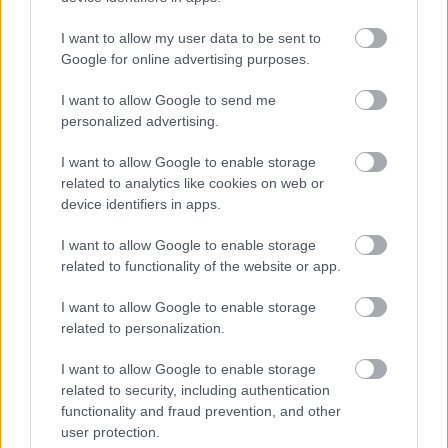
A Filmiót 2020. november 19-én indította el a
I want to allow my user data to be sent to
Nemzeti Filmintézet. A streamingplatformon
Google for online advertising purposes.
kezdetben 250 magyar film volt elérhető, mostanra
I want to allow Google to send me
már csaknem 1200-hoz lehet hozzáférni és a kínálat
personalized advertising.
hetente két filmmel – egy klasszikus és egy kortárs
alkotással – bővül.
I want to allow Google to enable storage
related to analytics like cookies on web or
device identifiers in apps.
I want to allow Google to enable storage
related to functionality of the website or app.
Címkék:
streaming
magyar
sajtóközlemény
nfi
filmio
I want to allow Google to enable storage
related to personalization.
I want to allow Google to enable storage
related to security, including authentication
Ajánlott bejegyzések:
functionality and fraud prevention, and other
user protection.