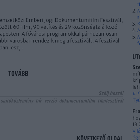
f
M
s
 Nemzetközi Emberi Jogi Dokumentumfilm Fesztivál,
K
zött 60 film, 90 vetítés és 29 közönségtalálkozó
A
udapesten. A fővárosi programokkal párhuzamosan
M
bbi városban rendezik meg a fesztivált. A fesztivál
f
ban lesz,…
UT
Sz
TOVÁBB
mít
krí
leh
Szólj hozzá!
#19
sajtóközlemény
hír
verzió
dokumentumfilm
filmfesztivál
Tyú
Fr
hog
13:
Vil
KÖVETKEZŐ OLDAL
égn