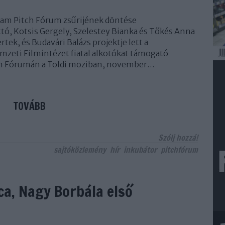
ram Pitch Fórum zsűrijének döntése
ttó, Kotsis Gergely, Szelestey Bianka és Tőkés Anna
rtek, és Budavári Balázs projektje lett a
mzeti Filmintézet fiatal alkotókat támogató
h Fórumán a Toldi moziban, november…
TOVÁBB
Szólj hozzá!
sajtóközlemény
hír
inkubátor
pitchfórum
a, Nagy Borbála első