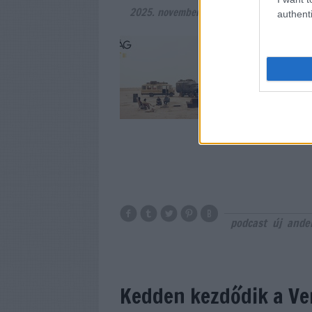
2025. november 11.
-
filmvilág
authenti
Új adásunkban fogl
csillag), Anders T
viking), Yorgos La
(Bugonia), és az id
szenzációjával, a T
podcast
új
ande
Kedden kezdődik a Ve