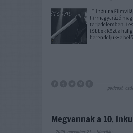
Elindult a Filmvilá
hírmagyarázó magaz
terjedelemben. Les
többek közt a hall
berendeljük-e belől
podcast
csú
Megvannak a 10. Inku
2025. november 21.
-
filmvilág