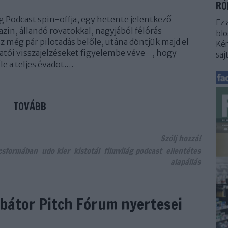
RÓ
g Podcast spin-offja, egy hetente jelentkező
Ez 
in, állandó rovatokkal, nagyjából félórás
blo
z még pár pilotadás belőle, utána döntjük majd el –
Kér
gatói visszajelzéseket figyelembe véve –, hogy
saj
e a teljes évadot.…
TOVÁBB
Szólj hozzá!
csformában
udo kier
kistotál
filmvilág podcast
ellentétes
alapállás
bátor Pitch Fórum nyertesei