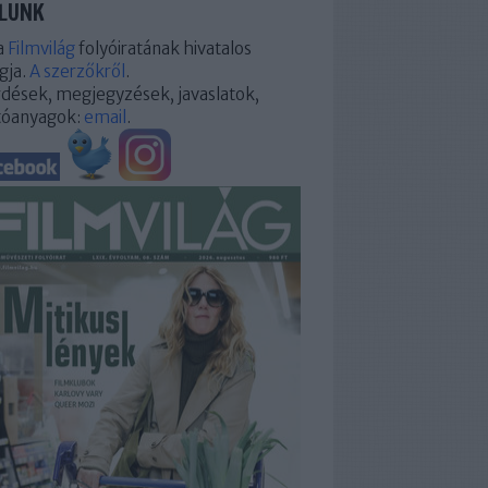
LUNK
a
Filmvilág
folyóiratának hivatalos
gja.
A szerzőkről
.
dések, megjegyzések, javaslatok,
tóanyagok:
email
.