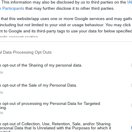
. This information may also be disclosed by us to third parties on the
IA
Participants
that may further disclose it to other third parties.
ri Jogi Dokumentumfilm Fesztiválon november 11-
óriában versenyeztek a filmek, amelyekre közel
 that this website/app uses one or more Google services and may gath
t kíváncsi. A Legjobb dokumentumfilm elismerést a
including but not limited to your visit or usage behaviour. You may click 
ónapra című georgiai film kapta, mely egy grúz
 to Google and its third-party tags to use your data for below specifi
béranyaságon…
ogle consent section.
l Data Processing Opt Outs
TOVÁBB
o opt-out of the Sharing of my personal data.
In
Szólj hozzá!
lemény
o opt-out of the Sale of my Personal Data.
fesztivál
hír
verzió
dokumentumfilm
filmfesztivál
In
to opt-out of processing my Personal Data for Targeted
 újra Magyar Filmszemle a
ing.
In
o opt-out of Collection, Use, Retention, Sale, and/or Sharing
ersonal Data that Is Unrelated with the Purposes for which it
lected.