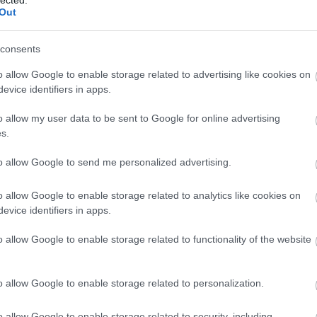
Out
n 2025 februárjában újjáéledt Magyar Filmszemle
 is folytatódik: a 45. Magyar Filmszemle 2026.
consents
t a budapesti Corvin moziban és az Inga
o allow Google to enable storage related to advertising like cookies on
erül megrendezésre. A 2026-os Filmszemle tíz
evice identifiers in apps.
l és további két szekcióból,…
o allow my user data to be sent to Google for online advertising
s.
TOVÁBB
to allow Google to send me personalized advertising.
EZ
Twe
o allow Google to enable storage related to analytics like cookies on
Szólj hozzá!
evice identifiers in apps.
sajtóközlemény
hír
nevezés
magyar filmszemle
AJ
o allow Google to enable storage related to functionality of the website
olsó viking, Sirat, Minden
o allow Google to enable storage related to personalization.
o allow Google to enable storage related to security, including