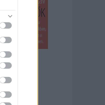
T LÁTTUK LEGUTÓBB
ets by filmnaplo
ÁNLOTT OLVASMÁNY