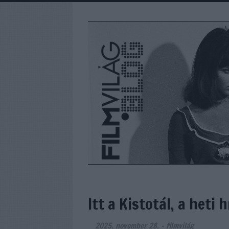
Itt a Kistotál, a het
2025. november 28.
-
filmvilág