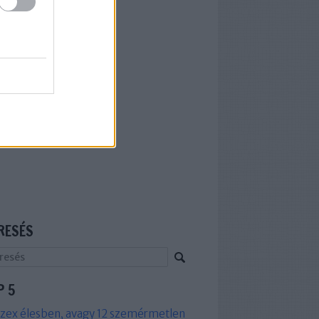
RESÉS
P 5
zex élesben, avagy 12 szemérmetlen