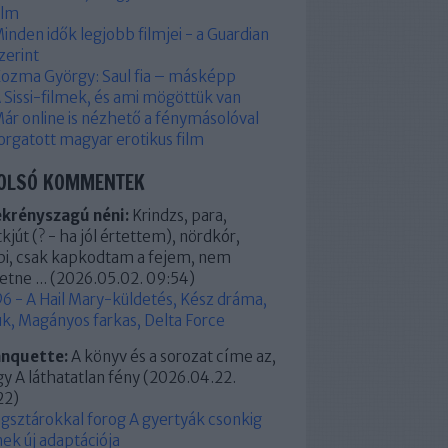
ilm
inden idők legjobb filmjei - a Guardian
zerint
ozma György: Saul fia – másképp
 Sissi-filmek, és ami mögöttük van
ár online is nézhető a fénymásolóval
orgatott magyar erotikus film
OLSÓ KOMMENTEK
ekrényszagú néni:
Krindzs, para,
kjút (? - ha jól értettem), nördkór,
pi, csak kapkodtam a fejem, nem
etne ...
(
2026.05.02. 09:54
)
6 - A Hail Mary-küldetés, Kész dráma,
k, Magányos farkas, Delta Force
anquette:
A könyv és a sorozat címe az,
y A láthatatlan fény
(
2026.04.22.
22
)
ágsztárokkal forog A gyertyák csonkig
ek új adaptációja