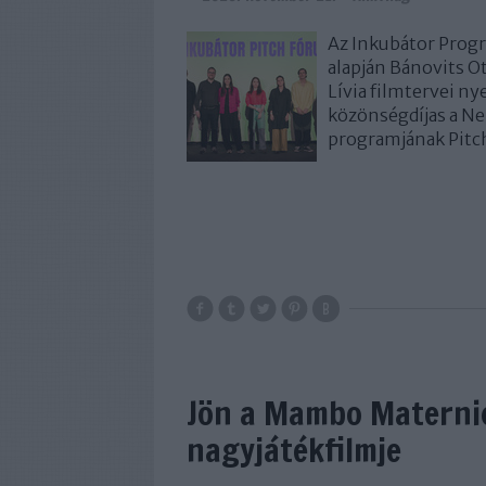
Az Inkubátor Prog
alapján Bánovits O
Lívia filmtervei nye
közönségdíjas a Ne
programjának Pitc
Jön a Mambo Maternic
nagyjátékfilmje