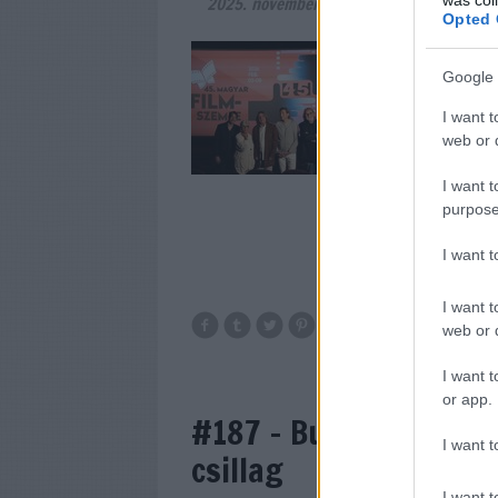
2025. november 18.
-
filmvilág
Opted 
A 13 év szünet utá
története 2026-ban
Google 
február 2–8. közöt
I want t
Kultúrkávézóban k
web or d
versenykategóriábó
I want t
purpose
I want 
I want t
web or d
I want t
or app.
#187 - Bugonia, Az ut
I want t
csillag
I want t