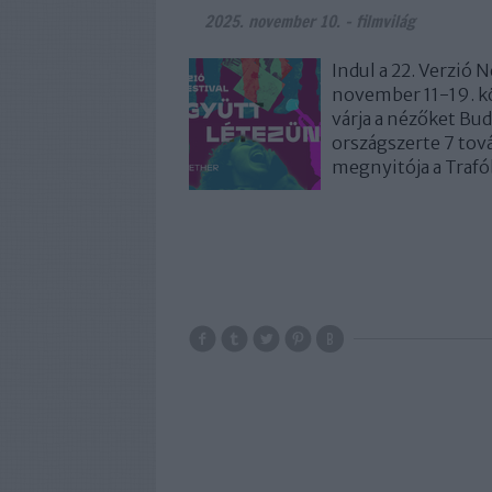
2025. november 10.
-
filmvilág
Indul a 22. Verzió
november 11-19. kö
várja a nézőket B
országszerte 7 tová
megnyitója a Trafó