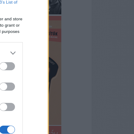
B’s List of
er and store
to grant or
ed purposes