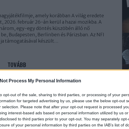
nagyjátékfilmje, amely korábban A világ eredete
 2026. február 26-án kerül a hazai mozikba. A
árom, egy-egy döntés küszöbén álló nő
 be, Budapesten, Berlinben és Párizsban. Az NFI
ja támogatásával készült…
TOVÁBB
Not Process My Personal Information
Szólj hozzá!
gyar
sajtóközlemény
hír
nagy borbála
mambo maternica
to opt-out of the sale, sharing to third parties, or processing of your per
formation for targeted advertising by us, please use the below opt-out s
r selection. Please note that after your opt-out request is processed y
 Verzió Filmfesztivál fődíját
eing interest-based ads based on personal information utilized by us or
disclosed to third parties prior to your opt-out. You may separately opt-
losure of your personal information by third parties on the IAB’s list of