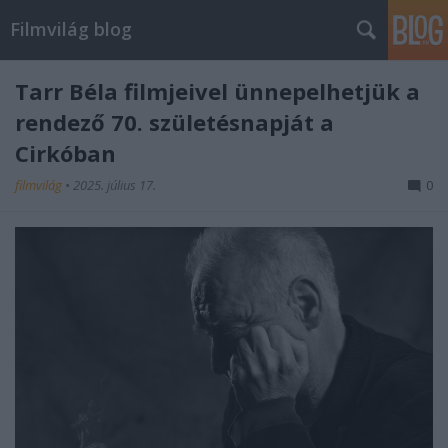
Filmvilág blog
Tarr Béla filmjeivel ünnepelhetjük a
rendező 70. születésnapját a
Cirkóban
filmvilág
•
2025. július 17.
0