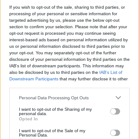
A teljes program:
If you wish to opt-out of the sale, sharing to third parties, or
processing of your personal or sensitive information for
Július 18.
targeted advertising by us, please use the below opt-out
section to confirm your selection. Please note that after your
16:45:
Családi tűzfészek
(1979, 100 perc, 16)
opt-out request is processed you may continue seeing
interest-based ads based on personal information utilized by
18:45:
Szabadgyalog
(1981, 124 perc, 16)
us or personal information disclosed to third parties prior to
your opt-out. You may separately opt-out of the further
21:00:
Őszi almanach
(1984, 115 perc, 16)
disclosure of your personal information by third parties on the
IAB’s list of downstream participants. This information may
also be disclosed by us to third parties on the
IAB’s List of
Downstream Participants
that may further disclose it to other
Július 19.
third parties.
16:15:
Panelkapcsolat
( 1982, 76 perc, 16)
Please note that this website/app uses one or more Google
Personal Data Processing Opt Outs
services and may gather and store information including but
18:00:
Kárhozat
(1988, 116 perc, 16)
not limited to your visit or usage behaviour. You may click to
I want to opt-out of the Sharing of my
personal data.
grant or deny consent to Google and its third-party tags to
20:15:
Werckmeister harmóniák
(2000, 145 perc, 16)
Opted In
use your data for below specified purposes in below Google
consent section.
I want to opt-out of the Sale of my
Personal Data.