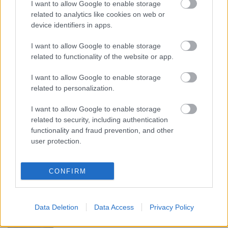
I want to allow Google to enable storage
related to analytics like cookies on web or
device identifiers in apps.
Ajánlott bejegyzések:
I want to allow Google to enable storage
related to functionality of the website or app.
Osvárt Andreával és szakmai
beszélgetésekkel jön a megújult
I want to allow Google to enable storage
Filmpiknik
related to personalization.
I want to allow Google to enable storage
related to security, including authentication
125 ingyenes film a Magyar Film Napjára
functionality and fraud prevention, and other
user protection.
CONFIRM
Premier előtt vetítik a Mambo Maternicát
Data Deletion
Data Access
Privacy Policy