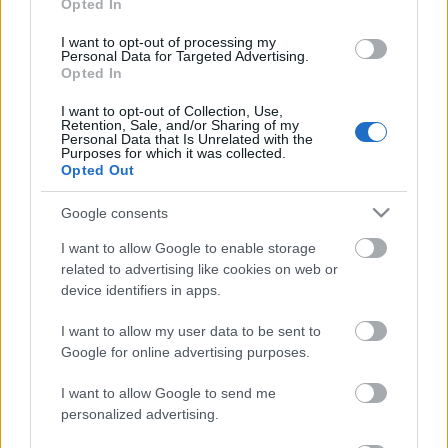
Opted In
Július 20.
I want to opt-out of processing my
Personal Data for Targeted Advertising.
13:30:
Sátántangó
(1994, 439 perc, 12)
Opted In
I want to opt-out of Collection, Use,
Retention, Sale, and/or Sharing of my
Personal Data that Is Unrelated with the
Július 21.
Purposes for which it was collected.
Opted Out
17:45:
A londoni férfi
(2007, 132 perc, 12)
Google consents
20:15:
A torinói ló
(2011, 148 perc, 16)
I want to allow Google to enable storage
related to advertising like cookies on web or
device identifiers in apps.
Fotó: Boryana Pandova
I want to allow my user data to be sent to
Google for online advertising purposes.
I want to allow Google to send me
personalized advertising.
Címkék:
ajánló
sajtóközlemény
hír
tarr béla
cirko