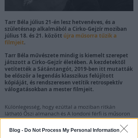
Tarr Béla július 21-én lesz hetvenéves, és a
születésnap alkalmából a Cirko-Gejzír moziban
július 18. és 21. között
újra műsorra tűzik a
filmjeit
.
Tarr Béla művészete mindig is kiemelt szerepet
játszott a Cirko-Gejzír életében.
A kezdetektől
vetítették a Sátántangót, 2019-ben itt mutatták
be először a legendás klasszikus felújított
kópiáját, és rendszeresen vetítik retrospektív
válogatásokban a mester filmjeit.
Különlegesség, hogy ezúttal a moziban ritkán
látható Őszi almanach és A londoni férfi is műsoron
lesz. Természetesen a Sátántangót is meg lehet nézni
– újra vagy először!
Blog -
Do Not Process My Personal Information