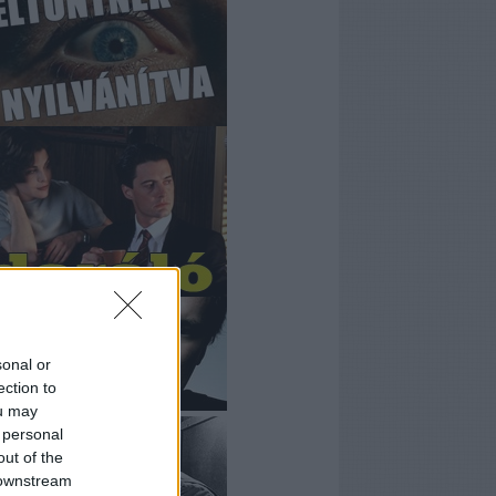
sonal or
ection to
ou may
 personal
out of the
 downstream