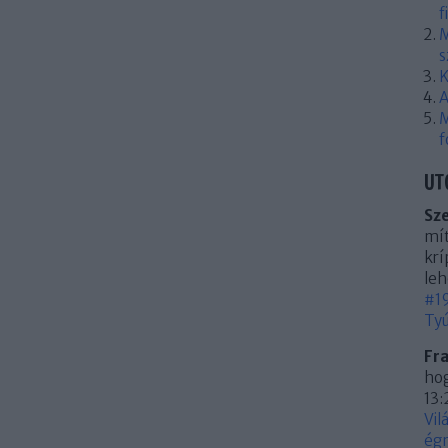
f
M
s
K
A
M
f
UT
Sz
mít
krí
leh
#19
Tyú
Fr
hog
13:
Vil
égn