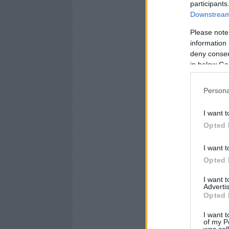
participants
Downstream 
Please note
information 
deny consent
in below Go
Persona
I want t
Opted 
I want t
Opted 
I want 
Advertis
Opted 
I want t
of my P
was col