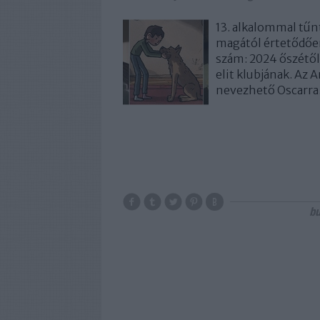
13. alkalommal tűnt
magától értetődően
szám: 2024 őszétől 
elit klubjának. Az 
nevezhető Oscarr
b