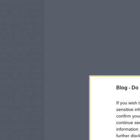
Blog -
Do 
If you wish 
sensitive in
confirm you
continue se
information 
further disc