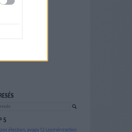
RESÉS
P 5
zex élesben, avagy 12 szemérmetlen