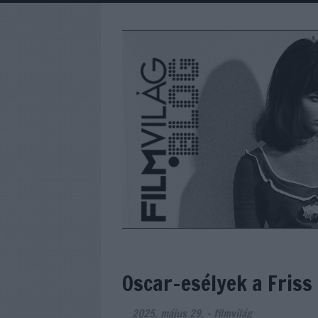
Oscar-esélyek a Fris
2025. május 29.
-
filmvilág