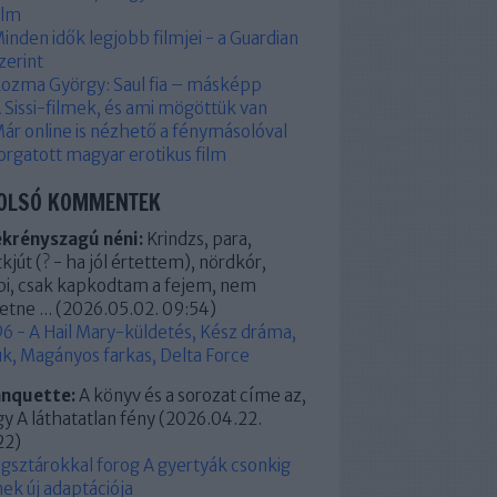
ilm
inden idők legjobb filmjei - a Guardian
zerint
ozma György: Saul fia – másképp
 Sissi-filmek, és ami mögöttük van
ár online is nézhető a fénymásolóval
orgatott magyar erotikus film
OLSÓ KOMMENTEK
ekrényszagú néni:
Krindzs, para,
kjút (? - ha jól értettem), nördkór,
pi, csak kapkodtam a fejem, nem
etne ...
(
2026.05.02. 09:54
)
6 - A Hail Mary-küldetés, Kész dráma,
k, Magányos farkas, Delta Force
anquette:
A könyv és a sorozat címe az,
y A láthatatlan fény
(
2026.04.22.
22
)
ágsztárokkal forog A gyertyák csonkig
ek új adaptációja