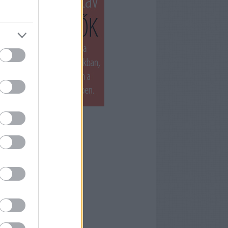
T LÁTTUK LEGUTÓBB
ets by filmnaplo
ÁNLOTT OLVASMÁNY