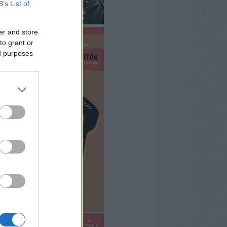
B’s List of
er and store
to grant or
ed purposes