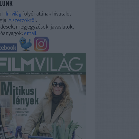
LUNK
a
Filmvilág
folyóiratának hivatalos
gja.
A szerzőkről
.
dések, megjegyzések, javaslatok,
tóanyagok:
email
.