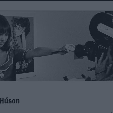
s Húson