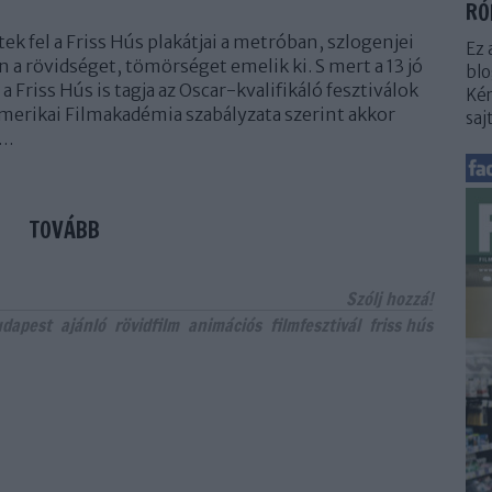
RÓ
ek fel a Friss Hús plakátjai a metróban, szlogenjei
Ez 
 a rövidséget, tömörséget emelik ki. S mert a 13 jó
blo
a Friss Hús is tagja az Oscar-kvalifikáló fesztiválok
Kér
Amerikai Filmakadémia szabályzata szerint akkor
saj
a…
TOVÁBB
Szólj hozzá!
udapest
ajánló
rövidfilm
animációs
filmfesztivál
friss hús