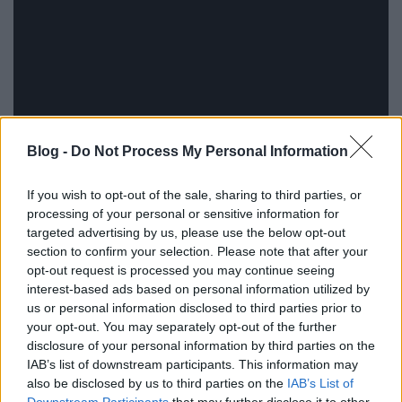
Blog -
Do Not Process My Personal Information
If you wish to opt-out of the sale, sharing to third parties, or
processing of your personal or sensitive information for
targeted advertising by us, please use the below opt-out
section to confirm your selection. Please note that after your
opt-out request is processed you may continue seeing
interest-based ads based on personal information utilized by
us or personal information disclosed to third parties prior to
your opt-out. You may separately opt-out of the further
Örvendetes fejlemény az
ultra niche
disclosure of your personal information by third parties on the
dokumentumfilmek proliferációja: kedvenc példám
IAB’s list of downstream participants. This information may
minden tipográfus nedves álma, a
Helvetica
(2007),
also be disclosed by us to third parties on the
IAB’s List of
amely a Helvetica betűtípusról szól. Valami hasonlót