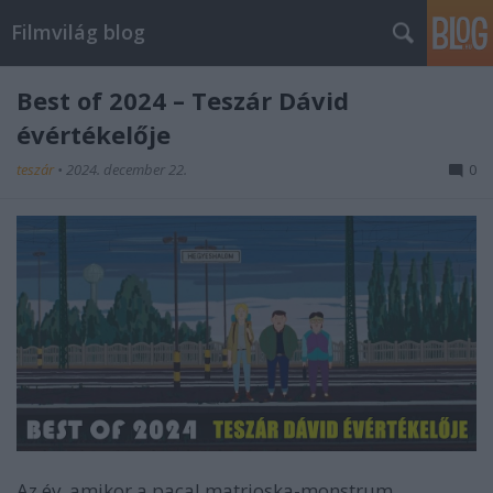
Filmvilág blog
Best of 2024 – Teszár Dávid
évértékelője
teszár
•
2024. december 22.
0
Az év, amikor a pacal matrjoska-monstrum