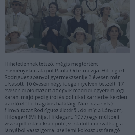
Hihetetlennek tetsző, mégis megtörtént
eseményeken alapul Paula Ortiz mozija: Hildegart
Rodríguez spanyol gyermekzsenije 2 évesen már
olvasott, 10 évesen négy idegennyelven beszélt, 17
évesen diplomázott az egyik madridi egyetem jogi
karán, majd pedig írói és politikai karrierbe kezdett
az idő előtti, tragikus haláláig. Nem ez az első
filmváltozat Rodríguez életéről, de míg a
Lányom,
Hildegart
(
Mi hija, Hildegart
, 1977) egy múltbéli
visszapillantásokra épülő, vontatott enerváltság a
lányából vasszigorral szellemi kolosszust faragó