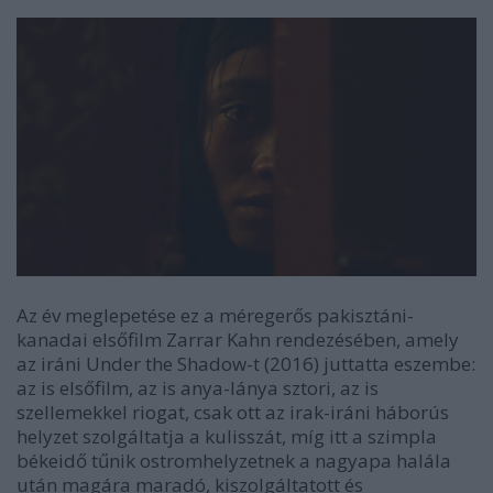
Az év meglepetése ez a méregerős pakisztáni-
kanadai elsőfilm Zarrar Kahn rendezésében, amely
az iráni
Under the Shadow
-t (2016) juttatta eszembe:
az is elsőfilm, az is anya-lánya sztori, az is
szellemekkel riogat, csak ott az irak-iráni háborús
helyzet szolgáltatja a kulisszát, míg itt a szimpla
békeidő tűnik ostromhelyzetnek a nagyapa halála
után magára maradó, kiszolgáltatott és