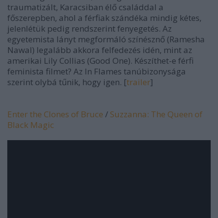
traumatizált, Karacsiban élő családdal a
főszerepben, ahol a férfiak szándéka mindig kétes,
jelenlétük pedig rendszerint fenyegetés. Az
egyetemista lányt megformáló színésznő (Ramesha
Nawal) legalább akkora felfedezés idén, mint az
amerikai Lily Collias (
Good One
). Készíthet-e férfi
feminista filmet? Az
In Flames
tanúbizonysága
szerint olybá tűnik, hogy igen. [
trailer
]
Enter the Clones of Bruce
/
Suzzanna: The Queen of
Black Magic