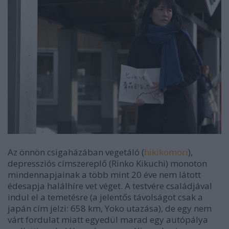
Az önnön csigaházában vegetáló (
hikikomori
),
depressziós címszereplő (Rinko Kikuchi) monoton
mindennapjainak a több mint 20 éve nem látott
édesapja halálhíre vet véget. A testvére családjával
indul el a temetésre (a jelentős távolságot csak a
japán cím jelzi:
658 km, Yoko utazása
), de egy nem
várt fordulat miatt egyedül marad egy autópálya