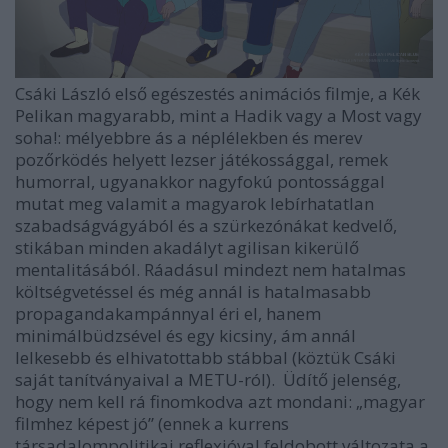
Csáki László első egészestés animációs filmje, a
Kék
Pelikan
magyarabb, mint a
Hadik
vagy a
Most vagy
soha!
: mélyebbre ás a néplélekben és merev
pozőrködés helyett lezser játékossággal, remek
humorral, ugyanakkor nagyfokú pontossággal
mutat meg valamit a magyarok lebírhatatlan
szabadságvágyából és a szürkezónákat kedvelő,
stikában minden akadályt agilisan kikerülő
mentalitásából. Ráadásul mindezt nem hatalmas
költségvetéssel és még annál is hatalmasabb
propagandakampánnyal éri el, hanem
minimálbüdzsével és egy kicsiny, ám annál
lelkesebb és elhivatottabb stábbal (köztük Csáki
saját tanítványaival a METU-ról). Üdítő jelenség,
hogy nem kell rá finomkodva azt mondani: „magyar
filmhez képest jó” (ennek a kurrens
társadalompolitikai reflexióval feldobott változata a