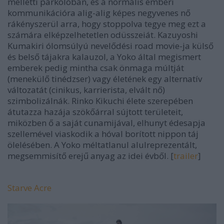
melletti parkolóban, és a normális emberi
kommunikációra alig-alig képes negyvenes nő
rákényszerül arra, hogy stoppolva tegye meg ezt a
számára elképzelhetetlen odüsszeiát. Kazuyoshi
Kumakiri ólomsúlyú nevelődési
road movie
-ja külső
és belső tájakra kalauzol, a Yoko által megismert
emberek pedig mintha csak önmaga múltját
(menekülő tinédzser) vagy életének egy alternatív
változatát (cinikus, karrierista, elvált nő)
szimbolizálnák. Rinko Kikuchi élete szerepében
átutazza hazája szökőárral sújtott területeit,
miközben ő a saját cunamijával, elhunyt édesapja
szellemével viaskodik a hóval borított nippon táj
ölelésében. A
Yoko
méltatlanul alulreprezentált,
megsemmisítő erejű anyag az idei évből. [
trailer
]
Starve Acre