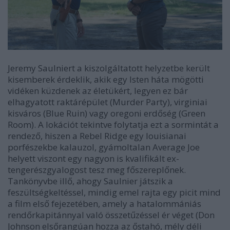
Jeremy Saulniert a kiszolgáltatott helyzetbe került
kisemberek érdeklik, akik egy Isten háta mögötti
vidéken küzdenek az életükért, legyen ez bár
elhagyatott raktárépület (
Murder Party
), virginiai
kisváros (
Blue Ruin
) vagy oregoni erdőség (
Green
Room
). A lokációt tekintve folytatja ezt a sormintát a
rendező, hiszen a
Rebel Ridge
egy louisianai
porfészekbe kalauzol, gyámoltalan Average Joe
helyett viszont egy nagyon is kvalifikált ex-
tengerészgyalogost tesz meg főszereplőnek.
Tankönyvbe illő, ahogy Saulnier játszik a
feszültségkeltéssel, mindig emel rajta egy picit mind
a film első fejezetében, amely a hatalommániás
rendőrkapitánnyal való összetűzéssel ér véget (Don
Johnson elsőrangúan hozza az őstahó, mély déli