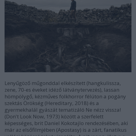
Lenyűgöző műgonddal elkészített (hangkulissza,
zene, 70-es éveket idéző látványtervezés), lassan
hömpölygő, kézműves folkhorror félúton a pogány
szektás
Örökség
(
Hereditary
, 2018) és a
gyermekhalál gyászát tematizáló
Ne nézz vissza!
(
Don't Look Now
, 1973) között a szerfelett
képességes, brit Daniel Kokotajlo rendezésében, aki
már az elsőfilmjében (
Apostasy
) is a zárt, fanatikus