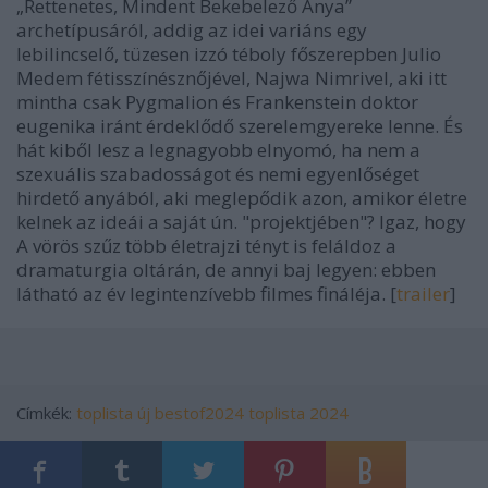
„Rettenetes, Mindent Bekebelező Anya”
archetípusáról, addig az idei variáns egy
lebilincselő, tüzesen izzó téboly főszerepben Julio
Medem fétisszínésznőjével, Najwa Nimrivel, aki itt
mintha csak Pygmalion és Frankenstein doktor
eugenika iránt érdeklődő szerelemgyereke lenne. És
hát kiből lesz a legnagyobb elnyomó, ha nem a
szexuális szabadosságot és nemi egyenlőséget
hirdető anyából, aki meglepődik azon, amikor életre
kelnek az ideái a saját ún. "projektjében"? Igaz, hogy
A vörös szűz
több életrajzi tényt is feláldoz a
dramaturgia oltárán, de annyi baj legyen: ebben
látható az év legintenzívebb filmes fináléja. [
trailer
]
Címkék:
toplista
új
bestof2024
toplista 2024