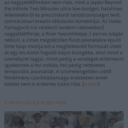
az nagyjátékfilmben nem más, mint a japán
Beyond
the Infinite Two Minutes
ultra low-budget, hatalmas
lelkesedésről és precizitásról tanúbizonyságot tevő,
szenzációsan kreatív időutazós komédiája. Az Ueda-
Yamaguchi író-rendező tandem rákövetkező
nagyjátékfilmje, a
River
hasonlóképp 2 perces (vágás
nélküli, a címet megidézően fluid) jelenetekre épülő
time loop
-mozija ezt a meghökkentő formulát ülteti
át egy kis kiotói fogadó bájos közegébe, ahol mind a
személyzet tagjai, mind pedig a vendégek értelmezni
igyekeznek a hol mókás, hol pedig rettenetes
temporális anomáliát. A szívmelengetően üdítő
filmélmény csorbítatlansága érdekében ennél
többet nem is érdemes tudni róla. [
trailer
]
A vörös szűz (La virgen roja)