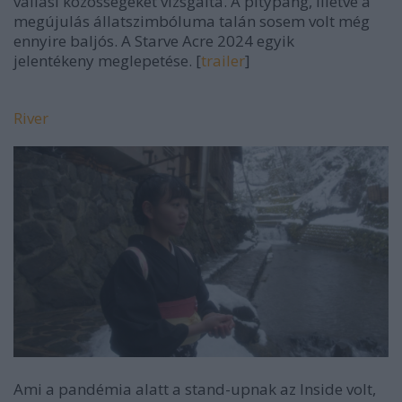
vallási közösségeket vizsgálta. A pitypang, illetve a
megújulás állatszimbóluma talán sosem volt még
ennyire baljós. A
Starve Acre
2024 egyik
jelentékeny meglepetése. [
trailer
]
River
Ami a pandémia alatt a stand-upnak az
Inside
volt,