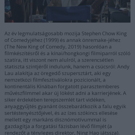
Az év legmulatságosabb mozija Stephen Chow
King
of Comedy
jéhez (1999) és annak önremake-jéhez
(
The New King of Comedy
, 2019) hasonlóan a
filmkészítésről és a kínai/hongkongi filmiparról szóló
szatíra, itt viszont nem alulról, a szerencsétlen
statiszta szintjéről indulunk, hanem a csúcsról: Andy
Lau alakítja az öregedő szupersztárt, aki egy
nemzetközi filmfesztiválokra pozícionált, a
kontinentális Kínában forgatott parasztemberes
művészfilmmel akar új lökést adni a karrierjének. A
siker érdekében terepszemlét tart vidéken,
anyaggyűjtés gyanánt összebarátkozik a falu egyik
sertéstenyésztőjével, és az ízes szókincs ellesése
mellett egy markáns disznómotívummal is
gazdagítja a forgatási fázisban lévő filmjét (a
rendezőt a tényleges direktor, Ning Hao játssza).