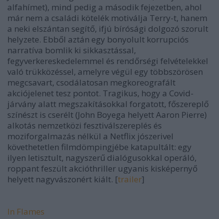
alfahímet), mind pedig a második fejezetben, ahol
már nem a családi kötelék motiválja Terry-t, hanem
a neki elszántan segítő, ifjú bírósági dolgozó szorult
helyzete. Ebből aztán egy bonyolult korrupciós
narratíva bomlik ki sikkasztással,
fegyverkereskedelemmel és rendőrségi felvételekkel
való trükközéssel, amelyre végül egy többszörösen
megcsavart, csodálatosan megkoreografált
akciójelenet tesz pontot. Tragikus, hogy a Covid-
járvány alatt megszakításokkal forgatott, főszereplő
színészt is cserélt (John Boyega helyett Aaron Pierre)
alkotás nemzetközi fesztiválszereplés és
moziforgalmazás nélkül a Netflix jószerivel
követhetetlen filmdömpingjébe katapultált: egy
ilyen letisztult, nagyszerű dialógusokkal operáló,
roppant feszült akcióthriller ugyanis kisképernyő
helyett nagyvászonért kiált. [
trailer
]
In Flames