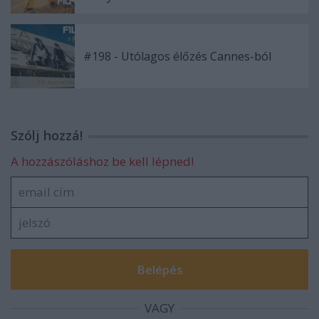
#198 - Utólagos élőzés Cannes-ból
Szólj hozzá!
A hozzászóláshoz be kell lépned!
VAGY