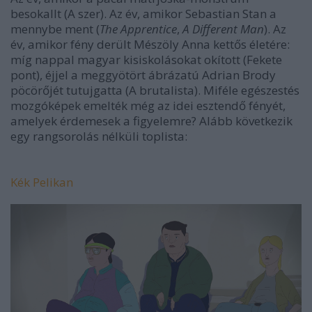
besokallt (
A szer
). Az év, amikor Sebastian Stan a
mennybe ment (
The Apprentice
,
A Different Man
). Az
év, amikor fény derült Mészöly Anna kettős életére:
míg nappal magyar kisiskolásokat okított (
Fekete
pont
), éjjel a meggyötört ábrázatú Adrian Brody
pöcörőjét tutujgatta (
A brutalista
). Miféle egészestés
mozgóképek emelték még az idei esztendő fényét,
amelyek érdemesek a figyelemre? Alább következik
egy rangsorolás nélküli toplista:
Kék Pelikan