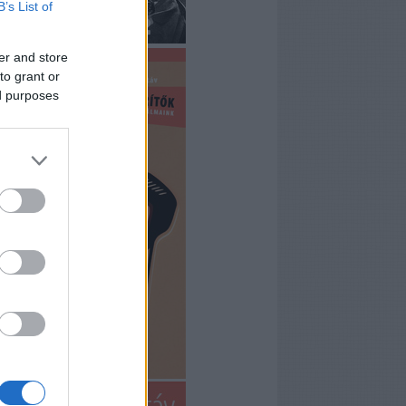
B’s List of
er and store
to grant or
ed purposes