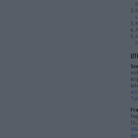
f
M
s
K
A
M
f
UT
Sz
mít
krí
leh
#19
Tyú
Fr
hog
13:
Vil
égn