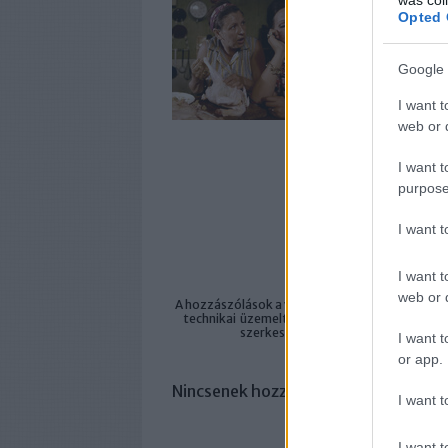
Opted 
Google 
I want t
web or d
I want t
A bejeg
purpose
https://filmvilag.
I want 
I want t
web or d
A hozzászólások a
vonatkozó jogszabályok
ért
technikai
üzemeltetője semmilyen felelősséget
szerkesztőjéhez. Részletek a
Felha
I want t
or app.
Nincsenek hozzászólások.
I want t
I want t