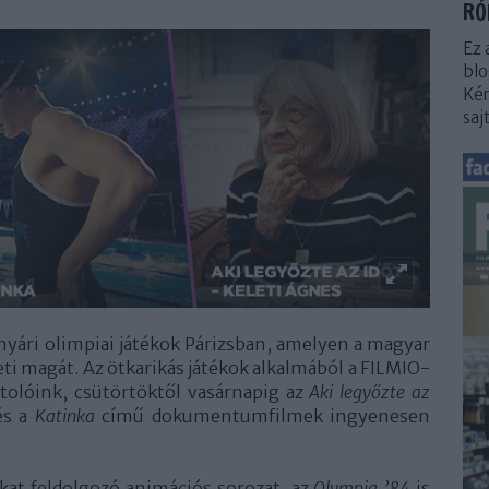
RÓ
Ez 
blo
Kér
saj
nyári olimpiai játékok Párizsban, amelyen a magyar
ti magát. Az ötkarikás játékok alkalmából a FILMIO-
tolóink, csütörtöktől vasárnapig az
Aki legyőzte az
s a
Katinka
című dokumentumfilmek ingyenesen
kat feldolgozó animációs sorozat, az
Olympia ’84
is