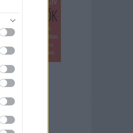
T LÁTTUK LEGUTÓBB
ets by filmnaplo
ÁNLOTT OLVASMÁNY