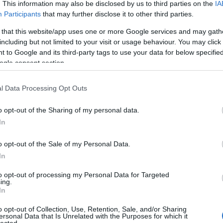
. This information may also be disclosed by us to third parties on the
IA
ki egy időben tartotta a világcsúcsot mind az öt
Participants
that may further disclose it to other third parties.
rt és stábja két éven át követte az Iron Lady-t a
 that this website/app uses one or more Google services and may gath
ába is, a
Katinka
(2022) című film így nem csak
including but not limited to your visit or usage behaviour. You may click 
 hanem bárki számára, aki szeretné közelebbről
 to Google and its third-party tags to use your data for below specifi
ogle consent section.
kás játékokkal párhuzamosan Animációs Olimpiát
ben” szlogenre megfogalmazott, Magyarországról
l Data Processing Opt Outs
a Magyar Iparművészeti Főiskola egykori animáció
ékési Sándor, Zoltán Annamária, Szórády Csaba és
o opt-out of the Sharing of my personal data.
részes sorozat
Olympia ’84
néven látható mától a
In
o opt-out of the Sale of my Personal Data.
In
Szólj hozzá!
hír
olimpia
sportfilm
dokumentumfilm
portréfilm
filmio
to opt-out of processing my Personal Data for Targeted
ing.
In
o opt-out of Collection, Use, Retention, Sale, and/or Sharing
ersonal Data that Is Unrelated with the Purposes for which it
lected.