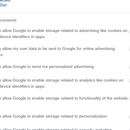
Out
consents
o allow Google to enable storage related to advertising like cookies on
evice identifiers in apps.
o allow my user data to be sent to Google for online advertising
yzés trackback címe:
s.
blog.hu/api/trackback/id/18454885
to allow Google to send me personalized advertising.
EZ
Twe
o allow Google to enable storage related to analytics like cookies on
Kommentek:
evice identifiers in apps.
elmében felhasználói tartalomnak minősülnek, értük a
szolgáltatás
AJ
 nem vállal, azokat nem ellenőrzi. Kifogás esetén forduljon a blog
sználási feltételekben
és az
adatvédelmi tájékoztatóban
.
o allow Google to enable storage related to functionality of the website
o allow Google to enable storage related to personalization.
o allow Google to enable storage related to security, including