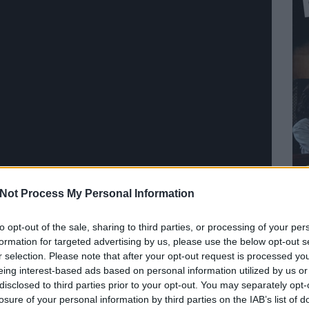
Not Process My Personal Information
k egy évét követi a 100.születésnapjától a 101-ig
to opt-out of the sale, sharing to third parties, or processing of your per
 - Keleti Ágnes
(2022) című alkotása. A film
formation for targeted advertising by us, please use the below opt-out s
erjúkból és archív felvételekből tárja fel egy olyan
r selection. Please note that after your opt-out request is processed y
ját, aki 10 olimpiai éremmel a XX. században
eing interest-based ads based on personal information utilized by us or
disclosed to third parties prior to your opt-out. You may separately opt-
losure of your personal information by third parties on the IAB’s list of
ai, kilencszeres világ- és tizenötszörös Európa-