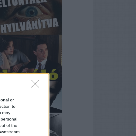
sonal or
ection to
ou may
 personal
out of the
 downstream