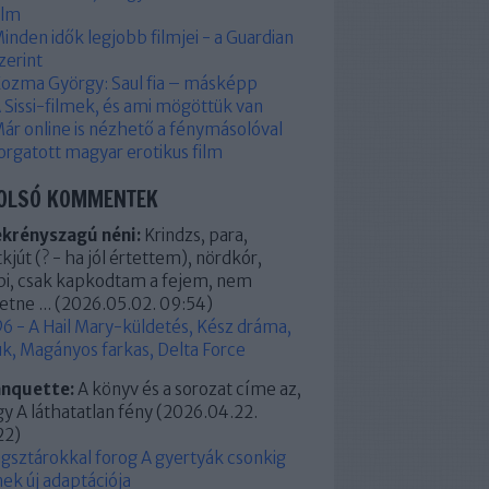
ilm
inden idők legjobb filmjei - a Guardian
zerint
ozma György: Saul fia – másképp
 Sissi-filmek, és ami mögöttük van
ár online is nézhető a fénymásolóval
orgatott magyar erotikus film
OLSÓ KOMMENTEK
ekrényszagú néni:
Krindzs, para,
kjút (? - ha jól értettem), nördkór,
pi, csak kapkodtam a fejem, nem
etne ...
(
2026.05.02. 09:54
)
6 - A Hail Mary-küldetés, Kész dráma,
k, Magányos farkas, Delta Force
anquette:
A könyv és a sorozat címe az,
y A láthatatlan fény
(
2026.04.22.
22
)
ágsztárokkal forog A gyertyák csonkig
ek új adaptációja