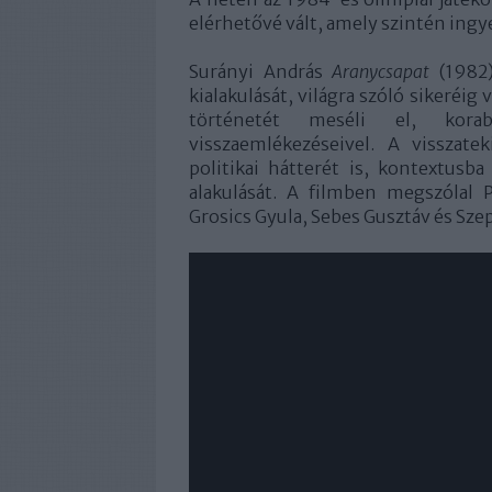
elérhetővé vált, amely szintén ingy
Surányi András
Aranycsapat
(1982)
kialakulását, világra szóló sikeréig 
történetét meséli el, korab
visszaemlékezéseivel. A visszate
politikai hátterét is, kontextusba
alakulását. A filmben megszólal 
Grosics Gyula, Sebes Gusztáv és Sze