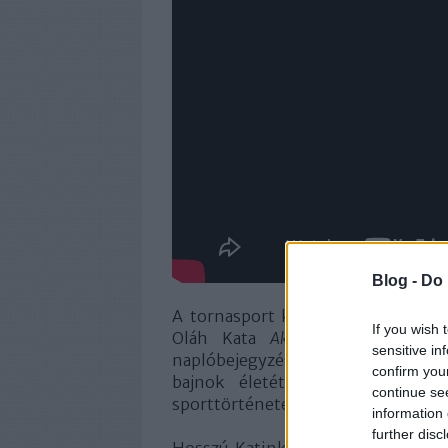
Blog -
Do 
A tornasport kiemelkedő csillagána
If you wish 
Oláh Kata
Aki legyőzte az időt
sensitive in
naplóbejegyzésekből, régi és új int
confirm you
bajnok életét és életfilozófiá
continue se
sporttörténetet írt.
information 
further disc
Hosszú Katinka háromszoros olimpi