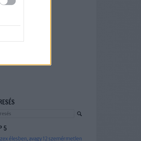
RESÉS
P 5
zex élesben, avagy 12 szemérmetlen