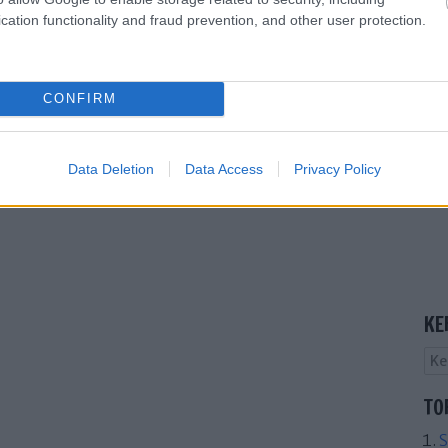
cation functionality and fraud prevention, and other user protection.
trálj
! ‐
Belépés Facebookkal
CONFIRM
Data Deletion
Data Access
Privacy Policy
KE
TO
S