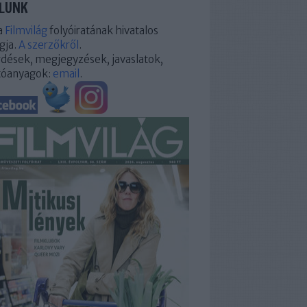
LUNK
a
Filmvilág
folyóiratának hivatalos
gja.
A szerzőkről
.
dések, megjegyzések, javaslatok,
tóanyagok:
email
.