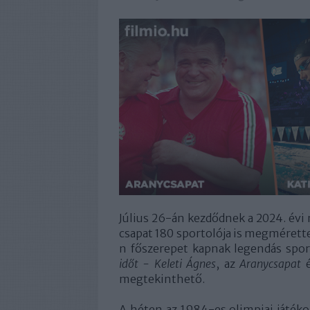
Július 26-án kezdődnek a 2024. évi 
csapat 180 sportolója is megmérette
n főszerepet kapnak legendás spor
időt - Keleti Ágnes
, az
Aranycsapat
é
megtekinthető.
A héten az 1984-es olimpiai játéko