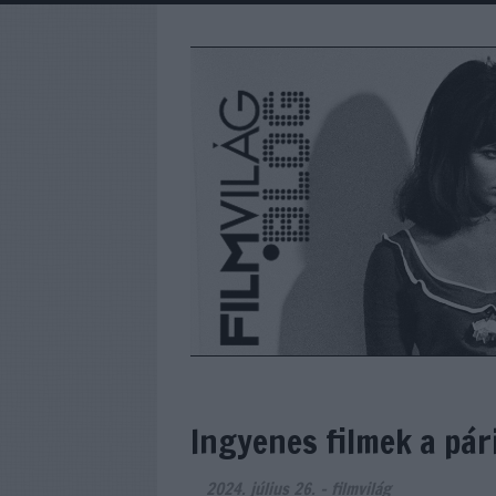
Ingyenes filmek a pár
2024. július 26.
-
filmvilág