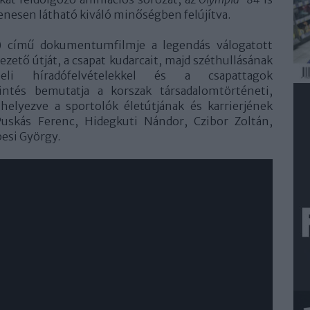
enesen látható kiváló minőségben felújítva.
 című dokumentumfilmje a legendás válogatott
vezető útját, a csapat kudarcait, majd széthullásának
eli híradófelvételekkel és a csapattagok
kintés bemutatja a korszak társadalomtörténeti,
 helyezve a sportolók életútjának és karrierjének
Puskás Ferenc, Hidegkuti Nándor, Czibor Zoltán,
pesi György.