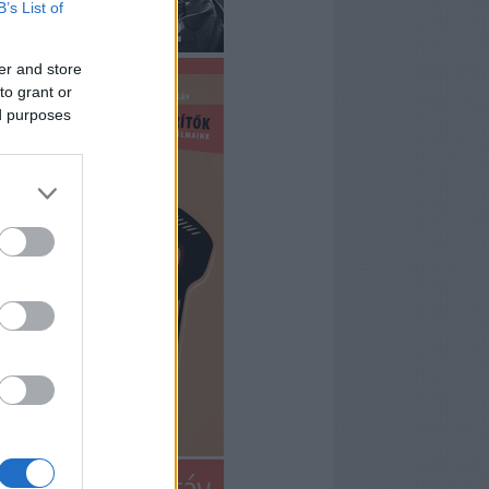
B’s List of
er and store
to grant or
ed purposes