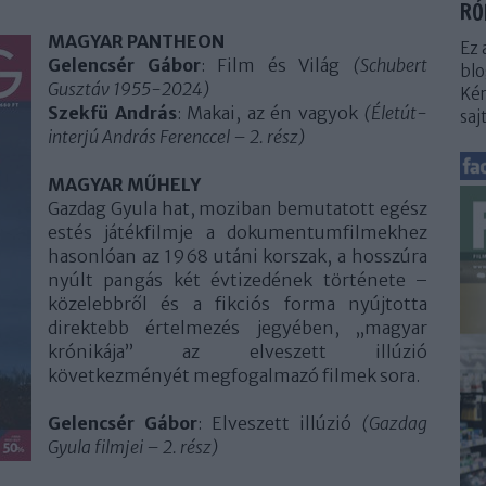
RÓ
MAGYAR PANTHEON
Ez 
Gelencsér Gábor
: Film és Világ
(Schubert
blo
Gusztáv 1955-2024)
Kér
Szekfü András
: Makai, az én vagyok
(Életút-
saj
interjú András Ferenccel – 2. rész)
MAGYAR MŰHELY
Gazdag Gyula hat, moziban bemutatott egész
estés játékfilmje a dokumentumfilmekhez
hasonlóan az 1968 utáni korszak, a hosszúra
nyúlt pangás két évtizedének története –
közelebbről és a fikciós forma nyújtotta
direktebb értelmezés jegyében, „magyar
krónikája” az elveszett illúzió
következményét megfogalmazó filmek sora.
Gelencsér Gábor
: Elveszett illúzió
(Gazdag
Gyula filmjei – 2. rész)