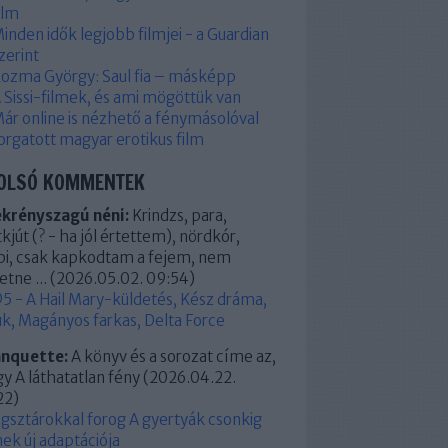
ilm
inden idők legjobb filmjei - a Guardian
zerint
ozma György: Saul fia – másképp
 Sissi-filmek, és ami mögöttük van
ár online is nézhető a fénymásolóval
orgatott magyar erotikus film
OLSÓ KOMMENTEK
ekrényszagú néni:
Krindzs, para,
kjút (? - ha jól értettem), nördkór,
pi, csak kapkodtam a fejem, nem
etne ...
(
2026.05.02. 09:54
)
5 - A Hail Mary-küldetés, Kész dráma,
k, Magányos farkas, Delta Force
anquette:
A könyv és a sorozat címe az,
y A láthatatlan fény
(
2026.04.22.
22
)
ágsztárokkal forog A gyertyák csonkig
ek új adaptációja