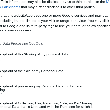
. This information may also be disclosed by us to third parties on the
IA
Participants
that may further disclose it to other third parties.
 Glass: Kivérző szerelem)
 that this website/app uses one or more Google services and may gath
 Sachs: Passages)
including but not limited to your visit or usage behaviour. You may click 
etik
(Kevin Costner: Horizont – 1 rész)
 to Google and its third-party tags to use your data for below specifi
ogle consent section.
em (Katy O’Brian és Kristen Stewart) – A Mozinet júliusi
l Data Processing Opt Outs
o opt-out of the Sharing of my personal data.
In
Szólj hozzá!
szolgálati közlemény
hír
filmvilág
filmvilág folyóirat
o opt-out of the Sale of my Personal Data.
In
to opt-out of processing my Personal Data for Targeted
ing.
In
o opt-out of Collection, Use, Retention, Sale, and/or Sharing
ersonal Data that Is Unrelated with the Purposes for which it
lected.