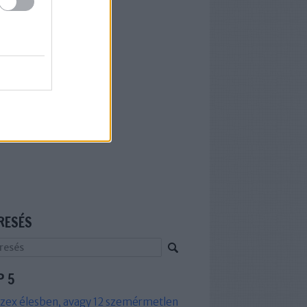
RESÉS
P 5
zex élesben, avagy 12 szemérmetlen