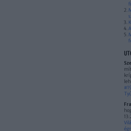
f
M
s
K
A
M
f
UT
Sz
mít
krí
leh
#19
Tyú
Fr
hog
13:
Vil
égn