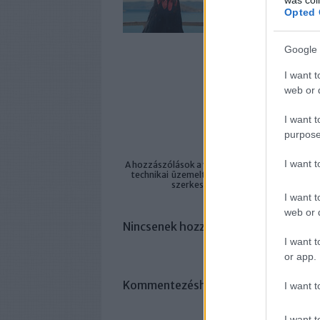
Opted 
Google 
I want t
A bejeg
web or d
https://filmvilag.
I want t
purpose
I want 
A hozzászólások a
vonatkozó jogszabályok
ért
technikai
üzemeltetője semmilyen felelősséget
szerkesztőjéhez. Részletek a
Felha
I want t
web or d
Nincsenek hozzászólások.
I want t
or app.
Kommentezéshez
lépj be
, vagy
regisz
I want t
I want t