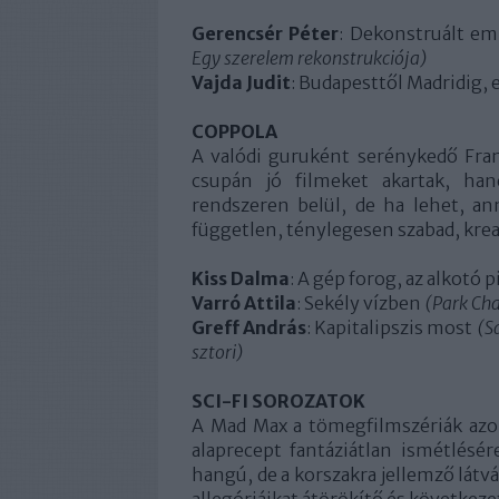
Gerencsér Péter
: Dekonstruált em
Egy szerelem rekonstrukciója)
Vajda Judit
: Budapesttől Madridig
COPPOLA
A valódi guruként serénykedő Fra
csupán jó filmeket akartak, ha
rendszeren belül, de ha lehet, ann
független, ténylegesen szabad, kreat
Kiss Dalma
: A gép forog, az alkotó 
Varró Attila
: Sekély vízben
(Park Ch
Greff András
: Kapitalipszis most
(S
sztori)
SCI-FI SOROZATOK
A Mad Max a tömegfilmszériák azon
alaprecept fantáziátlan ismétlésér
hangú, de a korszakra jellemző látv