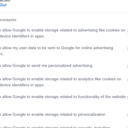
Out
consents
o allow Google to enable storage related to advertising like cookies on
yzés trackback címe:
evice identifiers in apps.
blog.hu/api/trackback/id/18438493
o allow my user data to be sent to Google for online advertising
s.
Kommentek:
to allow Google to send me personalized advertising.
elmében felhasználói tartalomnak minősülnek, értük a
szolgáltatás
EZ
 nem vállal, azokat nem ellenőrzi. Kifogás esetén forduljon a blog
sználási feltételekben
és az
adatvédelmi tájékoztatóban
.
Twe
o allow Google to enable storage related to analytics like cookies on
evice identifiers in apps.
AJ
o allow Google to enable storage related to functionality of the website
trálj
! ‐
Belépés Facebookkal
o allow Google to enable storage related to personalization.
o allow Google to enable storage related to security, including