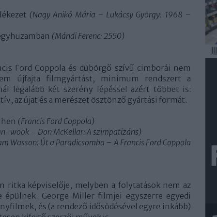
lékezet
(Nagy Anikó Mária – Lukácsy György: 1968 –
, egyhuzamban
(Mándi Ferenc: 2550)
ncis Ford Coppola és dübörgő szívű cimborái nem
nem újfajta filmgyártást, minimum rendszert a
ál legalább két szerény lépéssel azért többet is:
ív, az újat és a merészet ösztönző gyártási formát.
pihen
(Francis Ford Coppola)
an-wook – Don McKellar: A szimpatizáns)
am Wasson: Út a Paradicsomba – A Francis Ford Coppola
 ritka képviselője, melyben a folytatások nem az
e épülnek. George Miller filmjei egyszerre egyedi
ányfilmek, és (a rendező idősödésével egyre inkább)