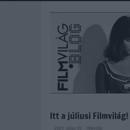
Itt a júliusi Filmvilág!
2024. július 01.
-
filmvilág