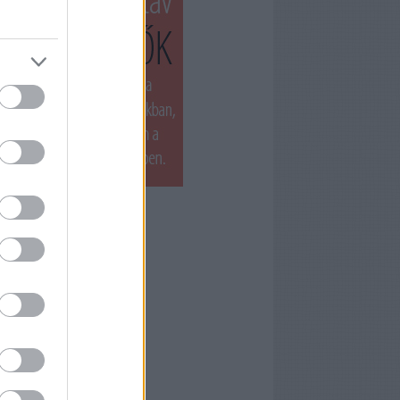
T LÁTTUK LEGUTÓBB
ets by filmnaplo
ÁNLOTT OLVASMÁNY