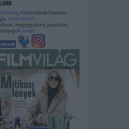
LUNK
a
Filmvilág
folyóiratának hivatalos
gja.
A szerzőkről
.
dések, megjegyzések, javaslatok,
tóanyagok:
email
.