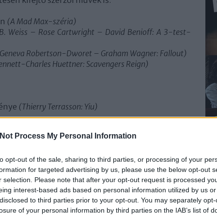
tesen kifejtő szerzői művek is.
on
(A Mad Max-széria)
B. Weiss – Rose Cartwright – David Benioff: A 3-test-
Geneva Robertson-Dworet – Graham Wagner: Fallout)
ennett-Charles Huettner: Scavengers Reign)
génye
(Thierry Terrasson: Yiu)
Not Process My Personal Information
mű rendező
(Roger Corman – 1926-2024)
to opt-out of the sale, sharing to third parties, or processing of your per
formation for targeted advertising by us, please use the below opt-out s
elt filmet
(Daniel Kehlmann: Mozgókép)
r selection. Please note that after your opt-out request is processed y
eing interest-based ads based on personal information utilized by us or
disclosed to third parties prior to your opt-out. You may separately opt-
annes 2024)
losure of your personal information by third parties on the IAB’s list of
s rövidfilmfesztivál)