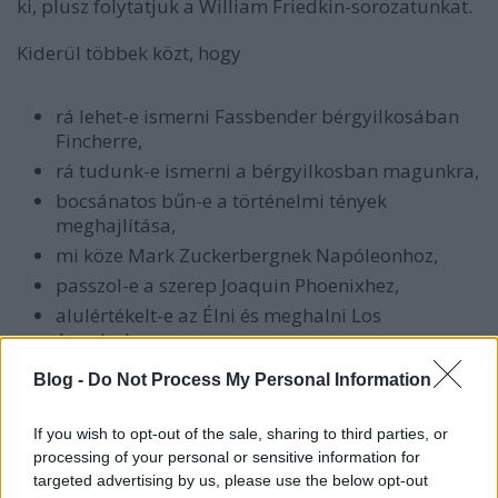
ki, plusz folytatjuk a William Friedkin-sorozatunkat.
Kiderül többek közt, hogy
rá lehet-e ismerni Fassbender bérgyilkosában
Fincherre,
rá tudunk-e ismerni a bérgyilkosban magunkra,
bocsánatos bűn-e a történelmi tények
meghajlítása,
mi köze Mark Zuckerbergnek Napóleonhoz,
passzol-e a szerep Joaquin Phoenixhez,
alulértékelt-e az Élni és meghalni Los
Angelesben,
és melyek a kedvenc bérgyilkosfilmjeink?
Blog -
Do Not Process My Personal Information
If you wish to opt-out of the sale, sharing to third parties, or
processing of your personal or sensitive information for
Menetrend:
targeted advertising by us, please use the below opt-out