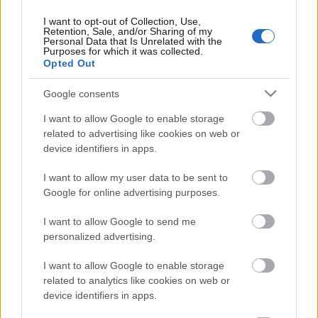
ideig innen
le is tölthető.
I want to opt-out of Collection, Use,
Retention, Sale, and/or Sharing of my
Personal Data that Is Unrelated with the
Purposes for which it was collected.
Opted Out
Google consents
I want to allow Google to enable storage
Címkék:
podcast
új
napóleon
fincher
ridley scott
friedkin
related to advertising like cookies on web or
friedkin-sorozat
device identifiers in apps.
I want to allow my user data to be sent to
Google for online advertising purposes.
Ajánlott bejegyzések:
I want to allow Google to send me
personalized advertising.
#164 - Gladiátor II, Anora, Kix, Eretnek, A
I want to allow Google to enable storage
leleményes Hugo
related to analytics like cookies on web or
device identifiers in apps.