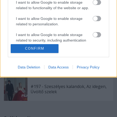
I want to allow Google to enable storage
#202 – Odüsszeia, Iphigenia, The Return
related to functionality of the website or app.
I want to allow Google to enable storage
related to personalization.
#199 - Backrooms, Megszállottság, Kill
Bill – A teljes véres történet, Szőkék
I want to allow Google to enable storage
előnyben
related to security, including authentication
functionality and fraud prevention, and other
CONFIRM
user protection.
Kistotál: Filmreform és unortodox
vetítésélmények
Data Deletion
Data Access
Privacy Policy
#197 - Szeszélyes kalandok, Az idegen,
Üvöltő szelek