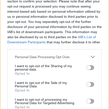
section to confirm your selection. Please note that after your
1:20 - A gyilkos (spoilerekkel)
opt-out request is processed you may continue seeing
49:05 - Napóleon
interest-based ads based on personal information utilized by
1:29:25 - Friedkin-sorozat: Élni és meghalni Los
us or personal information disclosed to third parties prior to
Angelesben
your opt-out. You may separately opt-out of the further
2:09:15 - Ajánljuk még
disclosure of your personal information by third parties on the
IAB’s list of downstream participants. This information may
also be disclosed by us to third parties on the
IAB’s List of
Downstream Participants
that may further disclose it to other
third parties.
Please note that this website/app uses one or more Google
Personal Data Processing Opt Outs
services and may gather and store information including but
not limited to your visit or usage behaviour. You may click to
I want to opt-out of the Sharing of my
personal data.
grant or deny consent to Google and its third-party tags to
Opted In
use your data for below specified purposes in below Google
consent section.
I want to opt-out of the Sale of my
A
podcast
epizódjai minden fontosabb podcast
Personal Data.
Opted In
app
likációban elérhetőek, de a
Spotify
-on, az
Anchor
on
és az
iTunes
on is fel lehet ránk iratkozni. (Ugyanitt
I want to opt-out of processing my
köszönettel várjuk a szöveges értékeléseket.) A podcast
Personal Data for Targeted Advertising.
Opted In
saját Facebook-oldala
itt érhető el
. Az adás korlátozott