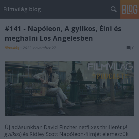
Filmvilág blog
#141 - Napóleon, A gyilkos, Élni és
meghalni Los Angelesben
filmvilág
•
2023. november 27.
0
Új adásunkban David Fincher netflixes thrillerét (
A
gyilkos
) és Ridley Scott Napóleon-filmjét elemezzük