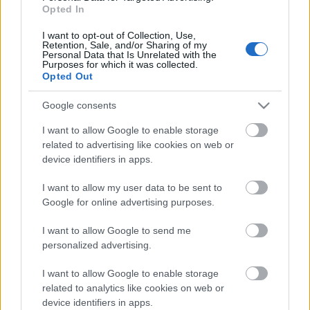
Opted In
I want to opt-out of Collection, Use,
Retention, Sale, and/or Sharing of my
Ajánlott bejegyzések:
Personal Data that Is Unrelated with the
Purposes for which it was collected.
Opted Out
#202 – Odüsszeia, Iphigenia, The Return
Google consents
I want to allow Google to enable storage
related to advertising like cookies on web or
device identifiers in apps.
#199 - Backrooms, Megszállottság, Kill
Bill – A teljes véres történet, Szőkék
előnyben
I want to allow my user data to be sent to
Google for online advertising purposes.
I want to allow Google to send me
Kistotál: Filmreform és unortodox
personalized advertising.
vetítésélmények
I want to allow Google to enable storage
related to analytics like cookies on web or
device identifiers in apps.