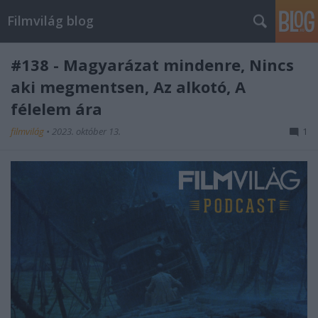
Filmvilág blog
#138 - Magyarázat mindenre, Nincs
aki megmentsen, Az alkotó, A
félelem ára
filmvilág
•
2023. október 13.
1