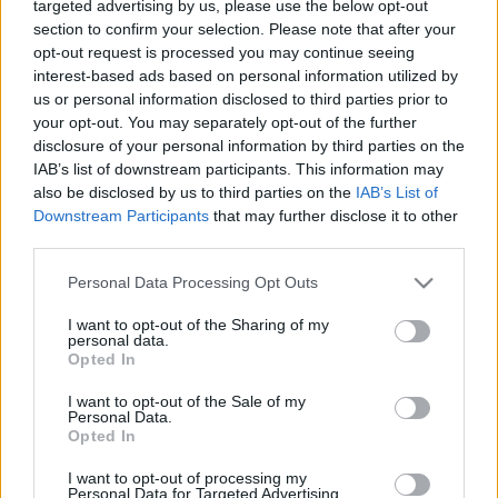
targeted advertising by us, please use the below opt-out
section to confirm your selection. Please note that after your
opt-out request is processed you may continue seeing
interest-based ads based on personal information utilized by
us or personal information disclosed to third parties prior to
your opt-out. You may separately opt-out of the further
disclosure of your personal information by third parties on the
IAB’s list of downstream participants. This information may
also be disclosed by us to third parties on the
IAB’s List of
A
podcast
epizódjai minden fontosabb podcast
Downstream Participants
that may further disclose it to other
app
likációban elérhetőek, de a
Spotify
-on, az
Anchor
on
third parties.
és az
iTunes
on is fel lehet ránk iratkozni. (Ugyanitt
köszönettel várjuk a szöveges értékeléseket.) A podcast
Please note that this website/app uses one or more Google
Personal Data Processing Opt Outs
saját Facebook-oldala
itt érhető el
. Az adás korlátozott
services and may gather and store information including but
ideig innen
le is tölthető.
not limited to your visit or usage behaviour. You may click to
I want to opt-out of the Sharing of my
personal data.
grant or deny consent to Google and its third-party tags to
Opted In
use your data for below specified purposes in below Google
consent section.
I want to opt-out of the Sale of my
Personal Data.
Opted In
Címkék:
podcast
sci-fi
új
friedkin
reisz gábor
magyarázat
mindenre
filmvilág podcast
friedkin-sorozat
I want to opt-out of processing my
Personal Data for Targeted Advertising.