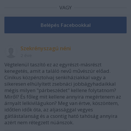
VAGY
Szekrényszagú néni
2 éve
Végtelenül taszító ez az egyrészt-másrészt
kenegetés, amit a találó nevű művészúr előad.
Cinikus közpénztolvaj senkiháziakkal vagy a
sikeresen elhülyített zsebnáci jobbágyhadaikkal
mégis milyen "párbeszédet" kellene folytatnom?
Miről? És főleg mit kellene annyira megértenem az
árnyalt lelkivilágukon? Meg van értve, köszöntem,
időtlen idők óta, az aljassággal vegyes
gátlástalanság és a csontig ható tahóság annyira
azért nem rétegzett nüánszok.