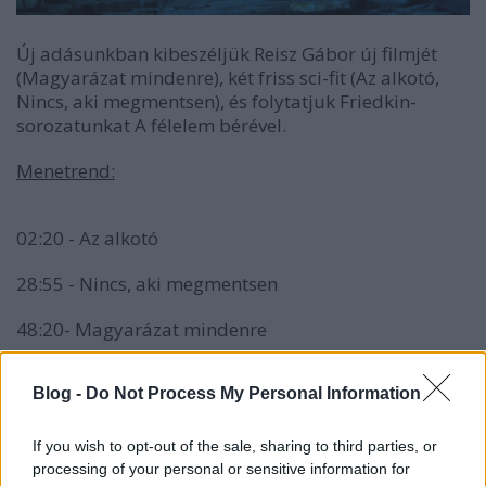
Új adásunkban kibeszéljük Reisz Gábor új filmjét
(Magyarázat mindenre), két friss sci-fit (Az alkotó,
Nincs, aki megmentsen), és folytatjuk Friedkin-
sorozatunkat A félelem bérével.
Menetrend:
02:20 - Az alkotó
28:55 - Nincs, aki megmentsen
48:20- Magyarázat mindenre
1:45:20 - Friedkin-sorozat - A félelem ára
Blog -
Do Not Process My Personal Information
2:14:10 - Nincs, aki megmentsen - Spoileres
kibeszélő
If you wish to opt-out of the sale, sharing to third parties, or
processing of your personal or sensitive information for