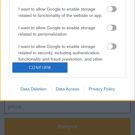
#197 - Szeszélyes kalandok, Az idegen,
Üvöltő szelek
I want to allow Google to enable storage
related to functionality of the website or app.
I want to allow Google to enable storage
Mi lesz a magyar filmmel? + Az AI már a
related to personalization.
spájzban van
I want to allow Google to enable storage
related to security, including authentication
functionality and fraud prevention, and other
user protection.
CONFIRM
Szólj hozzá!
A hozzászóláshoz be kell lépned!
Data Deletion
Data Access
Privacy Policy