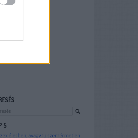
RESÉS
P 5
zex élesben, avagy 12 szemérmetlen