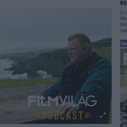
RÓ
Ez 
blo
Kér
saj