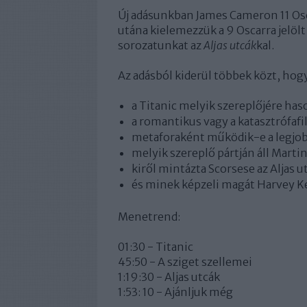
Új adásunkban James Cameron 11 Osca
utána kielemezzük a 9 Oscarra jelöl
sorozatunkat az
Aljas utcák
kal.
Az adásból kiderül többek közt, hog
a Titanic melyik szereplőjére ha
a romantikus vagy a katasztrófafi
metaforaként működik-e a legjob
melyik szereplő pártján áll Mart
kiről mintázta Scorsese az Aljas u
és minek képzeli magát Harvey Ke
Menetrend:
01:30 - Titanic
45:50 - A sziget szellemei
1:19:30 - Aljas utcák
1:53: 10 - Ajánljuk még