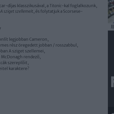
r-díjas klasszikusával, a
Titanic
-kal foglalkozunk,
t
A sziget szellemei
t, és folytatjuk a Scorsese-
y
sonlít legjobban Cameron,
lmes rész öregedett jobban / rosszabbul,
ban A sziget szellemei,
in McDonagh rendező,
tcák szereplőit,
itel karaktere?