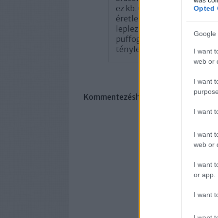
ez kb. ugyanaz a szint, márm
Opted 
éretlen hülyegyerek vagyok
leplezni az érzéseket, mely
Google 
puffogásom ellenére bennem 
tényleg nevetséges nyálözö
I want t
web or d
I want t
purpose
Kommentezéshez
lépj be
, vagy
regisz
I want 
I want t
web or d
I want t
or app.
I want t
I want t