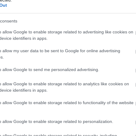
int a Titanic. (Igen, persze, hallom, nyilván
Out
, kicsi a pöcsöm, és/vagy görcsösen próbálom
eket ez a filmtörténeti csoda minden
consents
is kiváltott, vagy az is lehet, hogy a Titanic
n. Melyik a valószínűbb?)
o allow Google to enable storage related to advertising like cookies on
evice identifiers in apps.
VÁLASZ ERRE
o allow my user data to be sent to Google for online advertising
s.
trálj
! ‐
Belépés Facebookkal
to allow Google to send me personalized advertising.
EZ
Twe
o allow Google to enable storage related to analytics like cookies on
evice identifiers in apps.
AJ
o allow Google to enable storage related to functionality of the website
o allow Google to enable storage related to personalization.
o allow Google to enable storage related to security, including