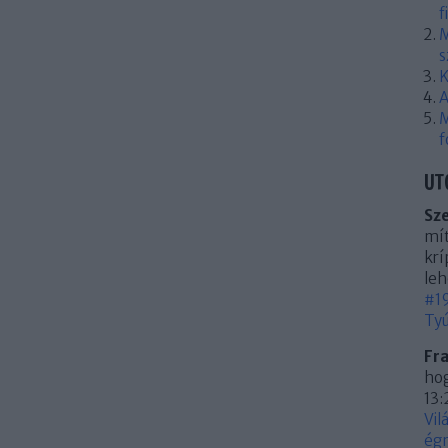
f
M
s
K
A
M
f
UT
Sz
mít
krí
leh
#19
Tyú
Fr
hog
13:
Vil
égn