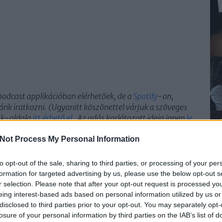
podcast app
likációban elérhetőek, de a
Spotify
-on,
t ránk iratkozni. (Ugyanitt köszönettel várjuk a szöveges
ook-oldala
itt érhető el
. Az adás korlátozott ideig innen
le
Not Process My Personal Information
1
komment
to opt-out of the sale, sharing to third parties, or processing of your per
mes cameron
scorsese
martin mcdonagh
scorsese-sorozat
formation for targeted advertising by us, please use the below opt-out s
r selection. Please note that after your opt-out request is processed y
eing interest-based ads based on personal information utilized by us or
disclosed to third parties prior to your opt-out. You may separately opt-
losure of your personal information by third parties on the IAB’s list of