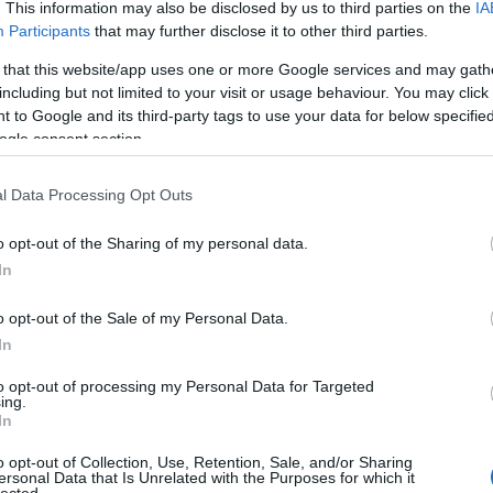
. This information may also be disclosed by us to third parties on the
IA
Participants
that may further disclose it to other third parties.
 that this website/app uses one or more Google services and may gath
including but not limited to your visit or usage behaviour. You may click 
 to Google and its third-party tags to use your data for below specifi
ogle consent section.
l Data Processing Opt Outs
yzés trackback címe:
blog.hu/api/trackback/id/18050528
o opt-out of the Sharing of my personal data.
In
Kommentek:
o opt-out of the Sale of my Personal Data.
elmében felhasználói tartalomnak minősülnek, értük a
szolgáltatás
In
 nem vállal, azokat nem ellenőrzi. Kifogás esetén forduljon a blog
sználási feltételekben
és az
adatvédelmi tájékoztatóban
.
to opt-out of processing my Personal Data for Targeted
ing.
In
2023.02.16. 12:43:07
o opt-out of Collection, Use, Retention, Sale, and/or Sharing
ersonal Data that Is Unrelated with the Purposes for which it
 a Tiffany-füzeteken nem szoktatok sírni? Mert
lected.