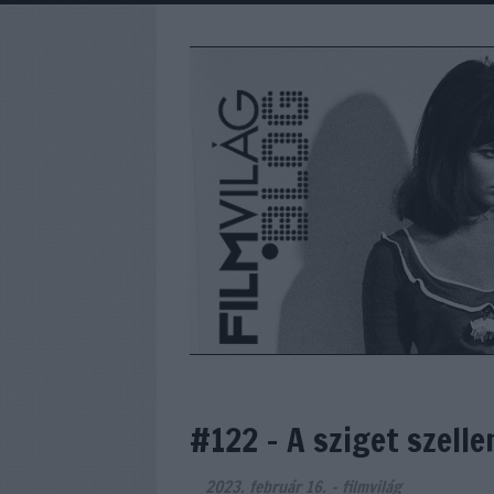
#122 - A sziget szelle
2023. február 16.
-
filmvilág