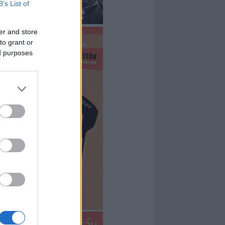
B’s List of
er and store
to grant or
ed purposes