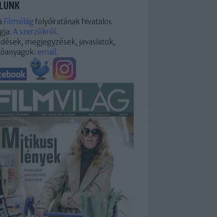
LUNK
a
Filmvilág
folyóiratának hivatalos
gja.
A szerzőkről
.
dések, megjegyzések, javaslatok,
tóanyagok:
email
.