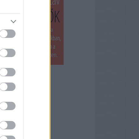
T LÁTTUK LEGUTÓBB
ets by filmnaplo
ÁNLOTT OLVASMÁNY