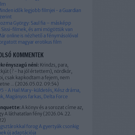
ilm
inden idők legjobb filmjei - a Guardian
zerint
ozma György: Saul fia – másképp
 Sissi-filmek, és ami mögöttük van
ár online is nézhető a fénymásolóval
orgatott magyar erotikus film
OLSÓ KOMMENTEK
ekrényszagú néni:
Krindzs, para,
kjút (? - ha jól értettem), nördkór,
pi, csak kapkodtam a fejem, nem
etne ...
(
2026.05.02. 09:54
)
5 - A Hail Mary-küldetés, Kész dráma,
k, Magányos farkas, Delta Force
anquette:
A könyv és a sorozat címe az,
y A láthatatlan fény
(
2026.04.22.
22
)
ágsztárokkal forog A gyertyák csonkig
ek új adaptációja