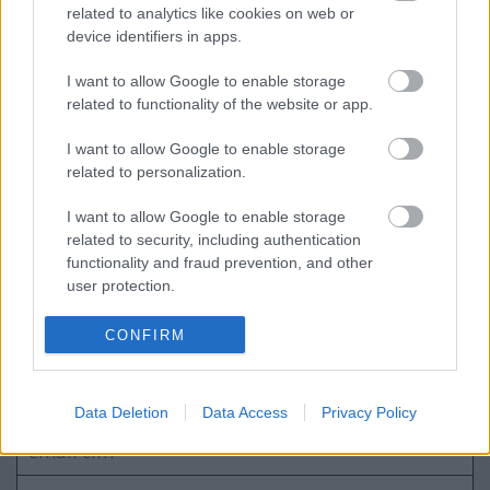
#200 - A leleplezés napja, Harmadik
related to analytics like cookies on web or
típusú találkozások, Különvélemény
device identifiers in apps.
I want to allow Google to enable storage
related to functionality of the website or app.
Nézz szovjet termelési filmeket az
Urániában!
I want to allow Google to enable storage
related to personalization.
I want to allow Google to enable storage
Kistotál: Filmreform és unortodox
related to security, including authentication
vetítésélmények
functionality and fraud prevention, and other
user protection.
CONFIRM
Szólj hozzá!
A hozzászóláshoz be kell lépned!
Data Deletion
Data Access
Privacy Policy