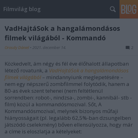
Filmvilág blog
VadHajtáSok a hangalámondásos
filmek világából - Kommandó
Orosdy Dániel
•
2021. december 14.
2
Közkedvelt, ám négy és fél éve élőhalott állapotban
létező rovatunk, a
VadHajtáSok a hangalámondásos
filmek világából
– mindannyiunk meglepetésére –
nem egy népszerű zombfilmmel folytódik, hanem a
80-as évek szent tehenei (nem feltétlenül
sorrendben: robot-, nindzsa-, zombi-, kannibál- stb -
film) közül a kommandósmozival. Sőt, A
Kommandósmozival, melynek bizonyos műfaji
hiányosságait (pl. legalább 62,5%-ban dzsungelben
játszódó cselekmény) bőven ellensúlyozza, hogy már
a címe is eloszlatja a kételyeket: