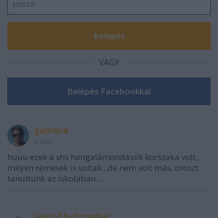
VAGY
gabroca
4 éve
huuu ezek a vhs hangalámondások korszaka volt,
milyen rémesek is voltak...de nem volt más, oroszt
tanultunk az iskolában...
lenörd hofstadter