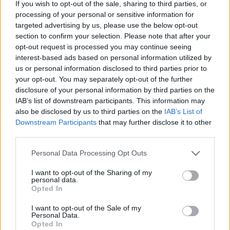
világáról/-ból – nemzetközi kitekintéssel!
If you wish to opt-out of the sale, sharing to third parties, or
processing of your personal or sensitive information for
targeted advertising by us, please use the below opt-out
section to confirm your selection. Please note that after your
opt-out request is processed you may continue seeing
interest-based ads based on personal information utilized by
us or personal information disclosed to third parties prior to
your opt-out. You may separately opt-out of the further
disclosure of your personal information by third parties on the
IAB’s list of downstream participants. This information may
also be disclosed by us to third parties on the
IAB’s List of
Downstream Participants
that may further disclose it to other
third parties.
Please note that this website/app uses one or more Google
Personal Data Processing Opt Outs
services and may gather and store information including but
not limited to your visit or usage behaviour. You may click to
I want to opt-out of the Sharing of my
personal data.
grant or deny consent to Google and its third-party tags to
Opted In
use your data for below specified purposes in below Google
consent section.
I want to opt-out of the Sale of my
Tanulságos! Bármit is jelentsen ez.
Personal Data.
Opted In