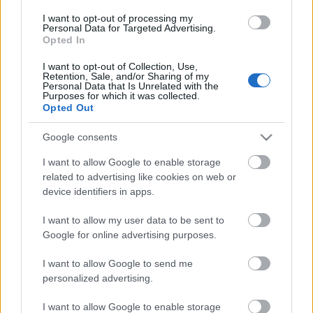
I want to opt-out of processing my
Personal Data for Targeted Advertising.
Opted In
Címkék:
akció
vhs
montázs
Schwarzenegger
I want to opt-out of Collection, Use,
Retention, Sale, and/or Sharing of my
Personal Data that Is Unrelated with the
Purposes for which it was collected.
Opted Out
Ajánlott bejegyzések:
Google consents
Osvárt Andreával és szakmai
I want to allow Google to enable storage
beszélgetésekkel jön a megújult
related to advertising like cookies on web or
Filmpiknik
device identifiers in apps.
I want to allow my user data to be sent to
Google for online advertising purposes.
#202 – Odüsszeia, Iphigenia, The Return
I want to allow Google to send me
personalized advertising.
I want to allow Google to enable storage