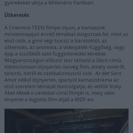
gyerekeket várja a Millenáris Parkban.
Útkeresés
A Cinemira TEEN filmjei olyan, a kamaszok
mindennapjait érintő témákat dolgoznak fel, mint az
első csók, a gimi végi búcsú a barátoktól, az
útkeresés, az anorexia, a videójáték-függőség, vagy
épp a szülőktől való függetlenedés kérdése.
Magyarországon először lesz látható a
Disco
című,
többszörösen díjnyertes norvég film, amely zenéről,
táncról, hitről és radikalizmusról szól.
Az élet Sara
Amat nélkü
l díjnyertes, spanyol kamaszdráma az
első szerelem témáját boncolgatja, és vetítik Visky
Ábel
Mesék a zárkából
című filmjét is, mely idén
elnyerte a legjobb film díját a BIDF-en.