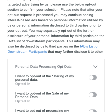
A fiatalok maguk is alkotóvá válhatnak a fesztiválon,
targeted advertising by us, please use the below opt-out
ahol filmes, animációs, kaszkadőr, tánckoreográfia
section to confirm your selection. Please note that after your
és képregény workshopok várják őket.
opt-out request is processed you may continue seeing
interest-based ads based on personal information utilized by
us or personal information disclosed to third parties prior to
your opt-out. You may separately opt-out of the further
disclosure of your personal information by third parties on the
IAB’s list of downstream participants. This information may
also be disclosed by us to third parties on the
IAB’s List of
Downstream Participants
that may further disclose it to other
third parties.
Please note that this website/app uses one or more Google
Personal Data Processing Opt Outs
services and may gather and store information including but
not limited to your visit or usage behaviour. You may click to
I want to opt-out of the Sharing of my
personal data.
grant or deny consent to Google and its third-party tags to
Opted In
use your data for below specified purposes in below Google
Filmek versenyben
consent section.
I want to opt-out of the Sale of my
A CINEMIRA TEEN Nemzetközi Ifjúsági
Personal Data.
Filmfesztiválon szakmai zsűri dönt a legjobb
Opted In
animációs filmnek és a legjobb rövidfilmnek járó
I want to opt-out of processing my