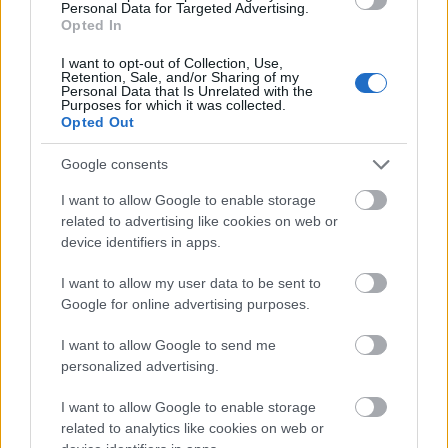
Aranymókus-díjakról. A legjobb magyar gyerek - és
Personal Data for Targeted Advertising.
ifjúsági film fődíjáról idén is gyerekzsűri dönt!
Opted In
A rövidfilmes zsűri tagjai:
I want to opt-out of Collection, Use,
Retention, Sale, and/or Sharing of my
Personal Data that Is Unrelated with the
Mieke de Jong holland forgatókönyvíró, számos
Purposes for which it was collected.
Opted Out
sikeres nagyjátékfilm és sorozat, köztük a Téli
háború című mozifilm írója;
Google consents
Dombrovszky Linda, a Golden Globe-jelölt
Pilátus rendezője;
I want to allow Google to enable storage
related to advertising like cookies on web or
Mátyássy Áron, a Víkend című film és a magyar
device identifiers in apps.
HBO Aranyélet című sorozatának rendezője.
I want to allow my user data to be sent to
Az animációs zsűri tagjai:
Google for online advertising purposes.
Osváth Gábor, a Foglyok, a Kilakoltatás és a
I want to allow Google to send me
Nagykarácsony című filmek, valamit a
personalized advertising.
Hajótöröttek című animációs sorozat
producere;
I want to allow Google to enable storage
Kreif Zsuzsanna, a Candide című animációs
related to analytics like cookies on web or
sorozat rendezője,