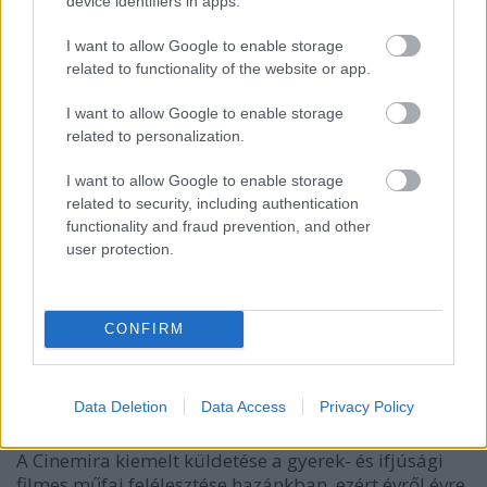
device identifiers in apps.
B. Nagy Ervin, a Cserebogarak című animációs
I want to allow Google to enable storage
sorozat rendezője és a Cinemira 2020-as
related to functionality of the website or app.
fődíjasa.
I want to allow Google to enable storage
related to personalization.
I want to allow Google to enable storage
related to security, including authentication
functionality and fraud prevention, and other
user protection.
CONFIRM
Data Deletion
Data Access
Privacy Policy
Legyen újra magyar gyerekfilm!
A Cinemira kiemelt küldetése a gyerek- és ifjúsági
filmes műfaj felélesztése hazánkban, ezért évről évre