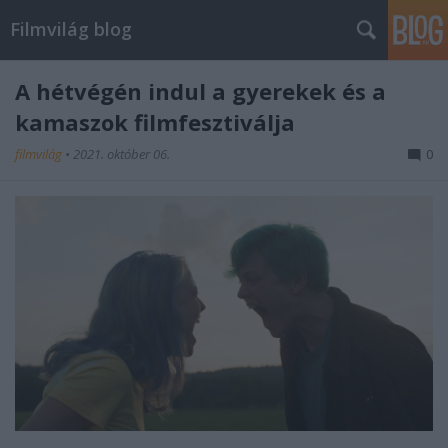
Filmvilág blog
A hétvégén indul a gyerekek és a
kamaszok filmfesztiválja
filmvilág
•
2021. október 06.
0