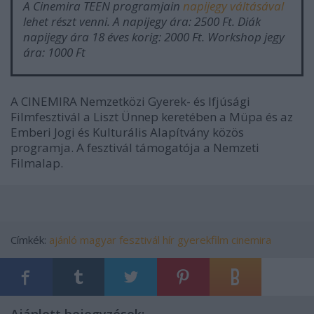
A Cinemira TEEN programjain
napijegy váltásával
lehet részt venni. A napijegy ára: 2500 Ft. Diák
napijegy ára 18 éves korig: 2000 Ft. Workshop jegy
ára: 1000 Ft
A CINEMIRA Nemzetközi Gyerek- és Ifjúsági
Filmfesztivál a Liszt Ünnep keretében a Müpa és az
Emberi Jogi és Kulturális Alapítvány közös
programja. A fesztivál támogatója a Nemzeti
Filmalap.
Címkék:
ajánló
magyar
fesztivál
hír
gyerekfilm
cinemira
Ajánlott bejegyzések: