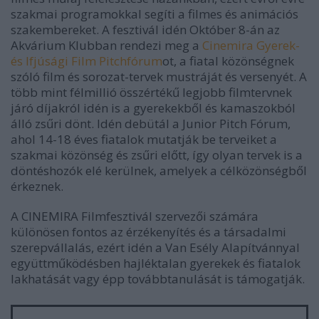
szakmai programokkal segíti a filmes és animációs
szakembereket. A fesztivál idén Október 8-án az
Akvárium Klubban rendezi meg a
Cinemira Gyerek-
és Ifjúsági Film Pitchfórum
ot, a fiatal közönségnek
szóló film és sorozat-tervek mustráját és versenyét. A
több mint félmillió összértékű legjobb filmtervnek
járó díjakról idén is a gyerekekből és kamaszokból
álló zsűri dönt. Idén debütál a Junior Pitch Fórum,
ahol 14-18 éves fiatalok mutatják be terveiket a
szakmai közönség és zsűri előtt, így olyan tervek is a
döntéshozók elé kerülnek, amelyek a célközönségből
érkeznek.
A CINEMIRA Filmfesztivál szervezői számára
különösen fontos az érzékenyítés és a társadalmi
szerepvállalás, ezért idén a Van Esély Alapítvánnyal
együttműködésben hajléktalan gyerekek és fiatalok
lakhatását vagy épp továbbtanulását is támogatják.