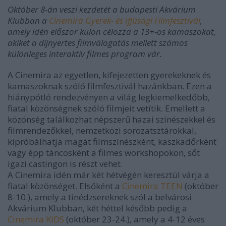
Október 8-án veszi kezdetét a budapesti Akvárium
Klubban a
Cinemira Gyerek- és Ifjúsági Filmfesztivál
,
amely idén először külön célozza a 13+-os kamaszokat,
akiket a díjnyertes filmválogatás mellett számos
különleges interaktív filmes program vár.
A Cinemira az egyetlen, kifejezetten gyerekeknek és
kamaszoknak szóló filmfesztivál hazánkban. Ezen a
hiánypótló rendezvényen a világ legkiemelkedőbb,
fiatal közönségnek szóló filmjeit vetítik. Emellett a
közönség találkozhat népszerű hazai színészekkel és
filmrendezőkkel, nemzetközi sorozatsztárokkal,
kipróbálhatja magát filmszínészként, kaszkadőrként
vagy épp táncosként a filmes workshopokon, sőt
igazi castingon is részt vehet.
A Cinemira idén már két hétvégén keresztül várja a
fiatal közönséget. Elsőként a
Cinemira TEEN
(október
8-10.), amely a tinédzsereknek szól a belvárosi
Akvárium Klubban, két héttel később pedig a
Cinemira KIDS
(október 23-24.), amely a 4-12 éves