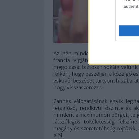
authenti
Az idén minden tekintetben rend
francia vígjátékmeglepetése. Int
megoldásai biztosan sokáig velünk 
felkéri, hogy beszéljen a közelgő e
esküvői beszédet tartson, hisz barát
hogy visszaszerezze.
Cannes válogatásának egyik legna
letaglózó, rendkívül őszinte és ak
mindent a maximumon pörget, teljes
látszólagos tökéletesség felszín
magány és szeretetéhség rejtőzik, 
elől.