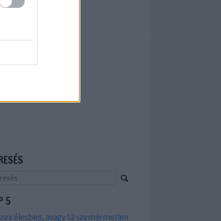
RESÉS
P 5
zex élesben, avagy 12 szemérmetlen