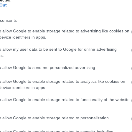
Out
rejű dokumentumfilm, amely különleges vizuális
morális kérdéseket. Gunda egyike a világon élő
tán azért született, hogy beteljesítse az emberi
consents
t: utódokat szül, majd élelemként szolgál. A film
o allow Google to enable storage related to advertising like cookies on
ötelezett Oscar-díjas Joaquin Phoenix.
evice identifiers in apps.
o allow my user data to be sent to Google for online advertising
s.
to allow Google to send me personalized advertising.
EZ
Twe
o allow Google to enable storage related to analytics like cookies on
evice identifiers in apps.
AJ
o allow Google to enable storage related to functionality of the website
o allow Google to enable storage related to personalization.
o allow Google to enable storage related to security, including