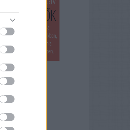
T LÁTTUK LEGUTÓBB
ets by filmnaplo
ÁNLOTT OLVASMÁNY