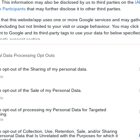
. This information may also be disclosed by us to third parties on the
IA
Participants
that may further disclose it to other third parties.
 that this website/app uses one or more Google services and may gath
including but not limited to your visit or usage behaviour. You may click 
film
is érkezik: Burhan Qurbani rendező feszes
 to Google and its third-party tags to use your data for below specifi
 feszegető mozijában teljes egészében aktualizálta
ogle consent section.
929-ben megjelent regénye, a
Berlin, Alexanderplatz
l Data Processing Opt Outs
iciózusabb művészeti projektje. Ilja Hrzsanovszkij
o opt-out of the Sharing of my personal data.
zinte városnyi díszletben teremtette újra egy ’60-
In
s a hozzá kapcsolódó infrastruktúra mindennapjait.
t, a nap 24 órájában élte meghatározott karaktere
o opt-out of the Sale of my Personal Data.
ket a szereplők viszonyai alakították. A 700 órányi
kerülő játékfilm a
DAU. Natasa
,
mely a 70. Berlini
In
edve-díjat nyert.
to opt-out of processing my Personal Data for Targeted
ing.
debütált
Sarlatá
n
című filmjében egy végletesen
In
gyógynövényekkel kezelő Jan Mikolášek életét tárja
o opt-out of Collection, Use, Retention, Sale, and/or Sharing
el működött a náci megszállás, majd kommunista
ersonal Data that Is Unrelated with the Purposes for which it
ában. A
Gunda
pedig egyszerre intim portré egy
lected.