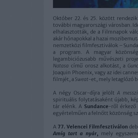
Október 22. és 25. között rendez
további magyarországi városban. Id
elhalasztották, de a Filmnapok vál
akár hónapokkal a hazai mozibemuta
nemzetközi filmfesztiválok – Sundan
a program. A magyar közönség 
legambiciózusabb művészeti proje
Natasa
című orosz alkotást, a
Gun
Joaquin Phoenix, vagy az idei canne
filmjét, a
Sweat
-et, mely letaglózó 
A négy Oscar-díjra jelölt
A messzi
spirituális folytatásaként újabb, k
tár elénk. A
Sundance
-ről érkez
egyértelműen a felnőtt közönség sz
A
77. Velencei Filmfesztiválon
deb
Amíg tart a nyár
,
mely egyszerr