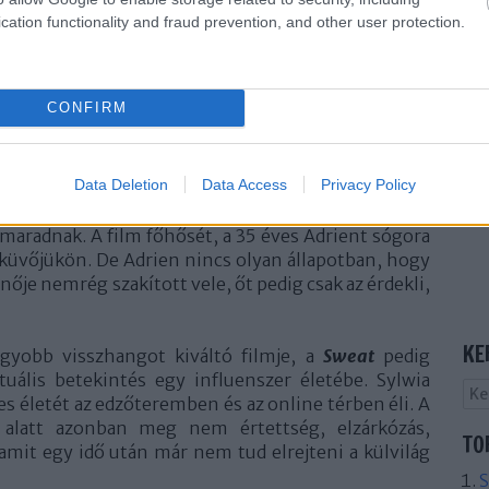
cation functionality and fraud prevention, and other user protection.
CONFIRM
Data Deletion
Data Access
Privacy Policy
hagyó
Cannes-ból két film
érkezik.
A beszéd
az év
elligens humora, váratlan fordulatai és vizuális
maradnak. A film főhősét, a 35 éves Adrient sógora
sküvőjükön. De Adrien nincs olyan állapotban, hogy
nője nemrég szakított vele, őt pedig csak az érdekli,
KE
gyobb visszhangot kiváltó filmje, a
Sweat
pedig
tuális betekintés egy influenszer életébe. Sylwia
 életét az edzőteremben és az online térben éli. A
e alatt azonban meg nem értettség, elzárkózás,
TO
amit egy idő után már nem tud elrejteni a külvilág
S