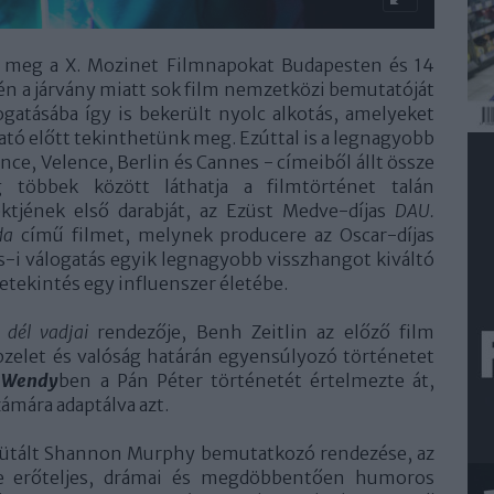
ik meg a X. Mozinet Filmnapokat Budapesten és 14
én a járvány miatt sok film nemzetközi bemutatóját
ogatásába így is bekerült nyolc alkotás, amelyeket
tó előtt tekinthetünk meg. Ezúttal is a legnagyobb
ce, Velence, Berlin és Cannes - címeiből állt össze
többek között láthatja a filmtörténet talán
ktjének első darabját, az Ezüst Medve-díjas
DAU.
da
című filmet, melynek producere az Oscar-díjas
s-i válogatás egyik legnagyobb visszhangot kiváltó
betekintés egy influenszer életébe.
 dél vadjai
rendezője, Benh Zeitlin az előző film
épzelet és valóság határán egyensúlyozó történetet
ő
Wendy
ben a Pán Péter történetét értelmezte át,
ámára adaptálva azt.
ütált Shannon Murphy bemutatkozó rendezése, az
e erőteljes, drámai és megdöbbentően humoros