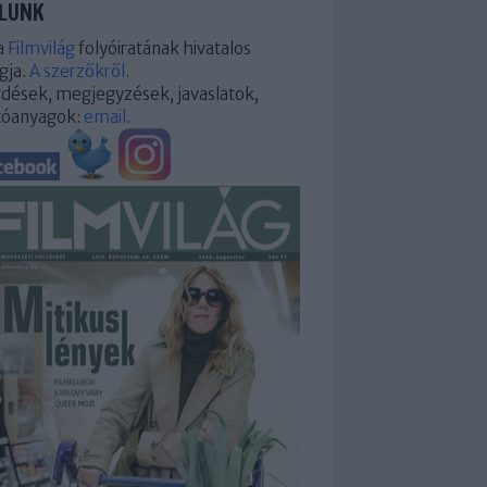
LUNK
a
Filmvilág
folyóiratának hivatalos
gja.
A szerzőkről
.
dések, megjegyzések, javaslatok,
tóanyagok:
email
.