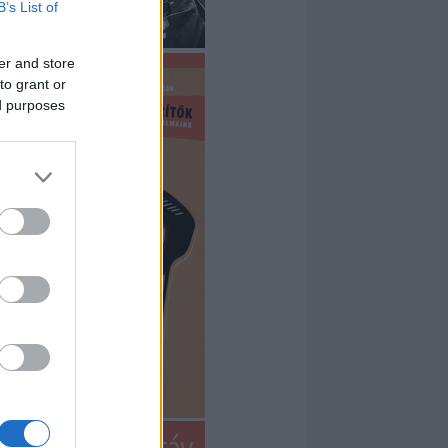
B’s List of
er and store
to grant or
ed purposes