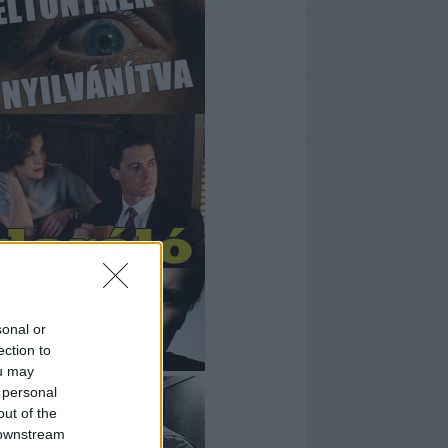
sonal or
ection to
ou may
 personal
out of the
 downstream