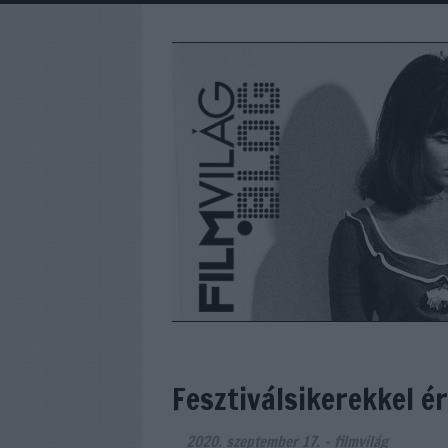
Fesztiválsikerekkel é
2020. szeptember 17.
-
filmvilág