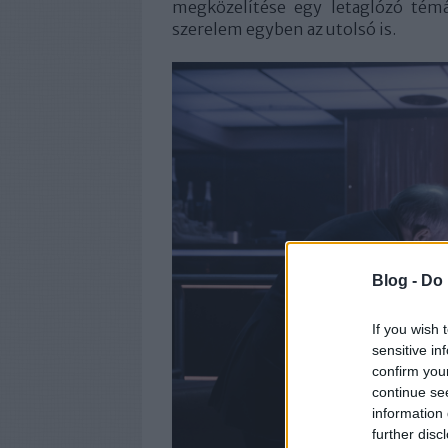
megközelítése egy letaglózó témá
szerelem egyben az utolsó is.
Blog -
Do 
If you wish 
sensitive in
confirm you
continue se
information 
further disc