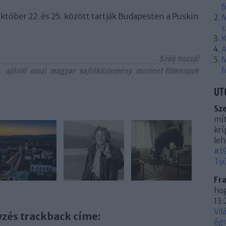
f
tóber 22. és 25. között tartják Budapesten a Puskin
M
s
K
A
Szólj hozzá!
M
ajánló
mozi
magyar
sajtóközlemény
mozinet filmnapok
f
UT
Sz
mít
krí
leh
#19
Tyú
Fr
hog
13:
Vil
yzés trackback címe:
égn