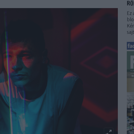
RÓ
Ez 
blo
Kér
saj