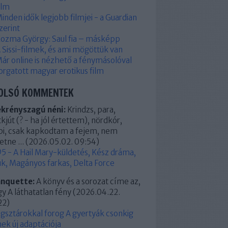
ilm
inden idők legjobb filmjei - a Guardian
zerint
ozma György: Saul fia – másképp
 Sissi-filmek, és ami mögöttük van
ár online is nézhető a fénymásolóval
orgatott magyar erotikus film
OLSÓ KOMMENTEK
ekrényszagú néni:
Krindzs, para,
kjút (? - ha jól értettem), nördkór,
pi, csak kapkodtam a fejem, nem
etne ...
(
2026.05.02. 09:54
)
5 - A Hail Mary-küldetés, Kész dráma,
k, Magányos farkas, Delta Force
anquette:
A könyv és a sorozat címe az,
y A láthatatlan fény
(
2026.04.22.
22
)
ágsztárokkal forog A gyertyák csonkig
ek új adaptációja