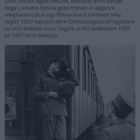
után, hiszen egyik hősünk, Kolenatý arról beszél,
hogy Lumière típusú gépe tízéves. A végpont
meghatározását egy filmen kívüli történeti tény
segíti: 1907-ben jött létre Csehországban (Prágában)
az első állandó mozi. Vagyis: a mű történéseit 1905
és 1907 közé tehetjük.