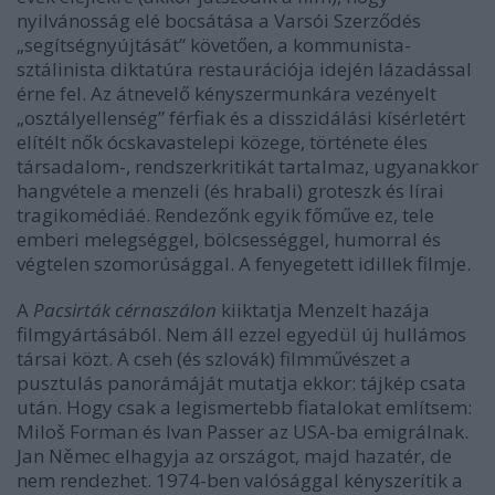
nyilvánosság elé bocsátása a Varsói Szerződés
„segítségnyújtását” követően, a kommunista-
sztálinista diktatúra restaurációja idején lázadással
érne fel. Az átnevelő kényszermunkára vezényelt
„osztályellenség” férfiak és a disszidálási kísérletért
elítélt nők ócskavastelepi közege, története éles
társadalom-, rendszerkritikát tartalmaz, ugyanakkor
hangvétele a menzeli (és hrabali) groteszk és lírai
tragikomédiáé. Rendezőnk egyik főműve ez, tele
emberi melegséggel, bölcsességgel, humorral és
végtelen szomorúsággal. A fenyegetett idillek filmje.
A
Pacsirták cérnaszálon
kiiktatja Menzelt hazája
filmgyártásából. Nem áll ezzel egyedül új hullámos
társai közt. A cseh (és szlovák) filmművészet a
pusztulás panorámáját mutatja ekkor: tájkép csata
után. Hogy csak a legismertebb fiatalokat említsem:
Miloš Forman és Ivan Passer az USA-ba emigrálnak.
Jan Němec elhagyja az országot, majd hazatér, de
nem rendezhet. 1974-ben valósággal kényszerítik a