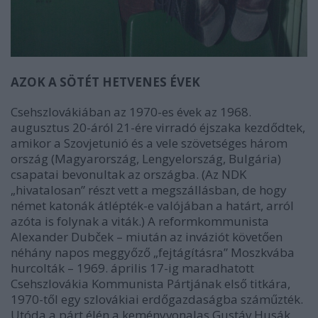
AZOK A SÖTÉT HETVENES ÉVEK
Csehszlovákiában az 1970-es évek az 1968.
augusztus 20-áról 21-ére virradó éjszaka kezdődtek,
amikor a Szovjetunió és a vele szövetséges három
ország (Magyarország, Lengyelország, Bulgária)
csapatai bevonultak az országba. (Az NDK
„hivatalosan” részt vett a megszállásban, de hogy
német katonák átlépték-e valójában a határt, arról
azóta is folynak a viták.) A reformkommunista
Alexander Dubček – miután az inváziót követően
néhány napos meggyőző „fejtágításra” Moszkvába
hurcolták – 1969. április 17-ig maradhatott
Csehszlovákia Kommunista Pártjának első titkára,
1970-től egy szlovákiai erdőgazdaságba száműzték.
Utóda a párt élén a keményvonalas Gustáv Husák