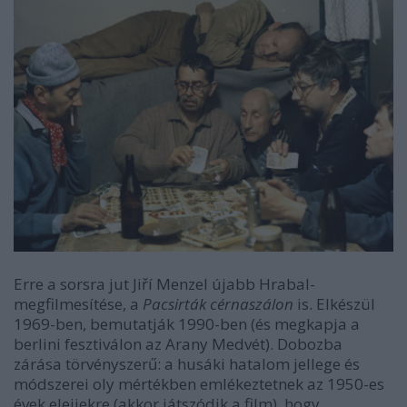
Erre a sorsra jut Jiří Menzel újabb Hrabal-
megfilmesítése, a
Pacsirták cérnaszálon
is. Elkészül
1969-ben, bemutatják 1990-ben (és megkapja a
berlini fesztiválon az Arany Medvét). Dobozba
zárása törvényszerű: a husáki hatalom jellege és
módszerei oly mértékben emlékeztetnek az 1950-es
évek elejiekre (akkor játszódik a film), hogy