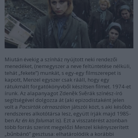
Miután évekig a színház nyújtott neki rendezői
menedéket, (nemegyszer a neve feltüntetése nélküli,
tehát „fekete”) munkát, s egy-egy filmszerepet is
kapott, Menzel egyszer csak rááll, hogy egy
rátukmált forgatókönyvből készítsen filmet. 1974-et
írunk. Az alapanyagot Zdeněk Svěrák színész-író
segítségével dolgozza át (aki epizodistaként jelen
volt a
Pacsirták cérnaszálon
játszói közt, s aki később
rendszeres alkotótársa lesz, együtt írják majd 1985-
ben
Az én kis falum
at is). Ezt a visszatérést azonban
több forrás szerint megelőzi Menzel kikényszerített
„bűnbánó” gesztusa: elhatárolódik a korábbi