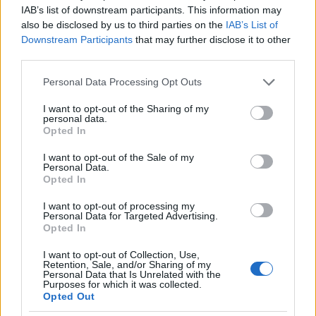
IAB’s list of downstream participants. This information may
also be disclosed by us to third parties on the
IAB’s List of
Zdeněk Svěrákkal írta Menzel következő filmjének
Downstream Participants
that may further disclose it to other
forgatókönyvét is. A
Magány az erdőszélen
(1976) egy
third parties.
városi família – papa, mama, lány- és fiúgyermek –
kalamajkáit követi nyomon, melyek abból adódnak,
Please note that this website/app uses one or more Google
Personal Data Processing Opt Outs
hogy falura szeretnének költözni. A családapa
services and may gather and store information including but
szerepében magát Svěrákot látjuk. A városlakók egy
not limited to your visit or usage behaviour. You may click to
I want to opt-out of the Sharing of my
personal data.
erdőszéli ház egy részét bérlik ki annak reményében,
grant or deny consent to Google and its third-party tags to
Opted In
hogy hamarosan az egész az övék lesz, amikor a
use your data for below specified purposes in below Google
háziúr, egy idősen is dolgos parasztember
consent section.
I want to opt-out of the Sale of my
kiköltözik. Erre azonban hiába várnak: Komárek úr
Personal Data.
Opted In
túl jól érzi magát újdonsült családjával. A
Magány az
erdőszélen
Menzel filmes erényeinek valóságos
I want to opt-out of processing my
tárháza: pezsgően életteli, humoros mű, alakjai
Personal Data for Targeted Advertising.
Opted In
pregnánsak, egyediek, szeretettel megrajzoltak. Az
ábrázoláson többször is eluralkodó idill – Menzel
I want to opt-out of Collection, Use,
vonzódása a letűnt műfaj iránt ritkaság a
Retention, Sale, and/or Sharing of my
Personal Data that Is Unrelated with the
filmművészetben – szép kiteljesedést, fénytörést kap
Purposes for which it was collected.
a megindító befejezésben. Torzult képet látnánk, ha
Opted Out
az előző alkotás, az
Aki az igazi aranyat keresi
pusztán