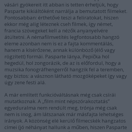
vásári gyökereit itt abban is tetten érhetjük, hogy
Pasparte kikiáltóként narrálja a bemutatott filmeket.
Pontosabban: érthetővé teszi a feliratokat, hiszen
ekkor még alig léteznek cseh filmek, így német,
francia szövegeket kell a nézők anyanyelvére
átültetni. A némafilmvetítés legfontosabb hangzó
eleme azonban nem is ez a fajta kommentálás,
hanem a kísérőzene, annak különböző (élő vagy
rögzített) formái. Pasparte lánya, Pepička hol
hegedül, hol zongorázik, de az is előfordul, hogy a
muzsika fonográfhengerről hangzik fel a teremben,
egy biztos: a vásznon látható mozgóképeket így vagy
úgy zene festi alá.
A már említett funkcióváltásnak még csak csírái
mutatkoznak. A „film mint népszórakoztatás”
egyeduralma nem rendült meg, trónja még csak
nem is inog, ám látszanak már másfajta lehetséges
irányok. A közönség elé kerülő filmecskék hangzatos
címei (jó néhányat hallunk a műben, hiszen Pasparte