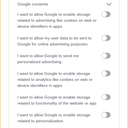
a hatalom előtti behódolás gesztusaként állna
Google consents
előttünk, s megfeledkeznénk értékeiről, a
Magány az
I want to allow Google to enable storage
erdőszélen
pedig aztán vitathatatlanul egy apró ékkő
related to advertising like cookies on web or
a menzeli életmű díszes koronájában. (Olyan
device identifiers in apps.
hasonlat ez, melynek vele kapcsolatos használata
ellen a plebejus Menzel alighanem tiltakozna.)
I want to allow my user data to be sent to
Google for online advertising purposes.
I want to allow Google to send me
personalized advertising.
I want to allow Google to enable storage
related to analytics like cookies on web or
device identifiers in apps.
I want to allow Google to enable storage
related to functionality of the website or app.
I want to allow Google to enable storage
related to personalization.