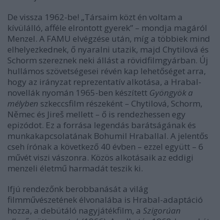
De vissza 1962-be! „Társaim közt én voltam a
kívülálló, afféle elrontott gyerek” – mondja magáról
Menzel. A FAMU elvégzése után, míg a többiek mind
elhelyezkednek, ő nyaralni utazik, majd Chytilová és
Schorm szereznek neki állást a rövidfilmgyárban. Új
hullámos szövetségesei révén kap lehetőséget arra,
hogy az irányzat reprezentatív alkotása, a Hrabal-
novellák nyomán 1965-ben készített
Gyöngyök a
mélyben
szkeccsfilm részeként – Chytilová, Schorm,
Němec és Jireš mellett – ő is rendezhessen egy
epizódot. Ez a forrása legendás barátságának és
munkakapcsolatának Bohumil Hraballal. A jelentős
cseh írónak a következő 40 évben – ezzel együtt – 6
művét viszi vászonra. Közös alkotásaik az eddigi
menzeli életmű harmadát teszik ki.
Ifjú rendezőnk berobbanását a világ
filmművészetének élvonalába is Hrabal-adaptáció
hozza, a debütáló nagyjátékfilm, a
Szigorúan