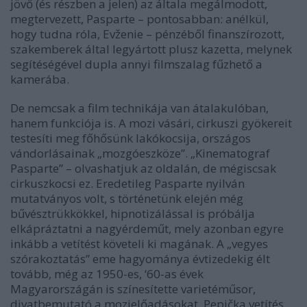
jövő (és részben a jelen) az általa megálmodott,
megtervezett, Pasparte – pontosabban: anélkül,
hogy tudna róla, Evženie – pénzéből finanszírozott,
szakemberek által legyártott plusz kazetta, melynek
segítéségével dupla annyi filmszalag fűzhető a
kamerába.
De nemcsak a film technikája van átalakulóban,
hanem funkciója is. A mozi vásári, cirkuszi gyökereit
testesíti meg főhősünk lakókocsija, országos
vándorlásainak „mozgóeszköze”. „Kinematograf
Pasparte” – olvashatjuk az oldalán, de mégiscsak
cirkuszkocsi ez. Eredetileg Pasparte nyilván
mutatványos volt, s történetünk elején még
bűvésztrükkökkel, hipnotizálással is próbálja
elkápráztatni a nagyérdeműt, mely azonban egyre
inkább a vetítést követeli ki magának. A „vegyes
szórakoztatás” eme hagyománya évtizedekig élt
tovább, még az 1950-es, ‘60-as évek
Magyarországán is színesítette varietéműsor,
divatbemutató a mozielőadásokat. Pepička vetítés