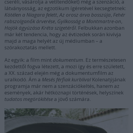
cseréli, vásárolja a vetítendőket) még a szenzáció, a
látványosság, az egzotikum ígéretével kecsegtetnek:
Kötélen a Niagara felett
,
Az orosz árva bosszúja
,
Fehér
rabszolganők árverése
,
Gyilkosság a Montmartre-on
,
Hajók ágyúzása Kréta szigetéről
. Felbukkan azonban
már két tendencia, hogy az évtizedek során kivívja
majd a maga helyét az új médiumban – a
szórakoztatás mellett.
Az egyik: a film mint
dokumentum
. Ez természetesen
kezdettől fogva létezett, a mozi így és erre született,
a XX. század elején még a dokumentumfilm az
uralkodó. Ám a
Mesés férfiak kurblival
Kolenatýjának
programja már nem a szenzációkeltés, hanem az
események, akár hétköznapi történések, helyszínek
tudatos megörökítése
a jövő számára.