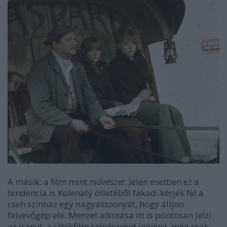
A másik: a film mint
művészet
. Jelen esetben ez a
tendencia is Kolenatý ötletéből fakad: kérjék fel a
cseh színház egy nagyasszonyát, hogy álljon
felvevőgép elé. Menzel alkotása itt is pontosan jelzi
az irányt: a játékfilm színészeket igényel, még csak