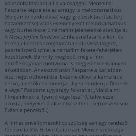
kölcsönhatásban) áll a valósággal. Menzelnél
Pasparte képzelete az amúgy is melodramatikus
(Benjamin haldoklása) vagy groteszk (az ittas férj
hazaérkezése) valós eseményeket melodramatikus
vagy burleszkszerű némafilmjelenetekké alakítja át.
A
Mesés férfiak kurblival
színhasználata is a kor- és
formajellemzés szolgálatában áll: visszafogott,
pasztellszerű színei a némafilm fekete-fehérjéhez
közelítenek. Bármily meglepő, még a film
önreflexiójának motívuma is megjelenik e könnyed
alkotásban. Az esküvő után Pasparte a karjaiban
viszi nejét otthonukba. Evženie ekkor a kamerába
nézve, a nézőknek mondja: „Ilyen minden jó filmnek
a vége.” Pasparte ugyanígy folytatja: „Majd a mi
filmjeinknek is ilyen jó vége lesz.” (Utalva ezzel
azokra, melyeket ő akar elkészíteni – természetesen
Evženie pénzéből.)
A filmes önvallomásokhoz szükség van egy rendező
főhősre (a
8 és ½
-ben Guido az). Menzel szétosztja