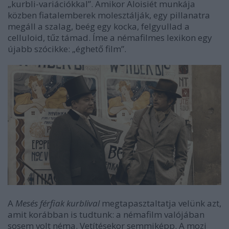
„kurbli-variációkkal”. Amikor Aloisiét munkája
közben fiatalemberek molesztálják, egy pillanatra
megáll a szalag, beég egy kocka, felgyullad a
celluloid, tűz támad. Íme a némafilmes lexikon egy
újabb szócikke: „éghető film”.
A
Mesés férfiak kurblival
megtapasztaltatja velünk azt,
amit korábban is tudtunk: a némafilm valójában
sosem volt néma. Vetítésekor semmiképp. A mozi