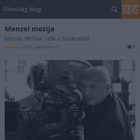
Filmvilág blog
Menzel mozija
Mesés férfiak, nők a hőskorból
filmvilág
•
2020. szeptember 07.
0