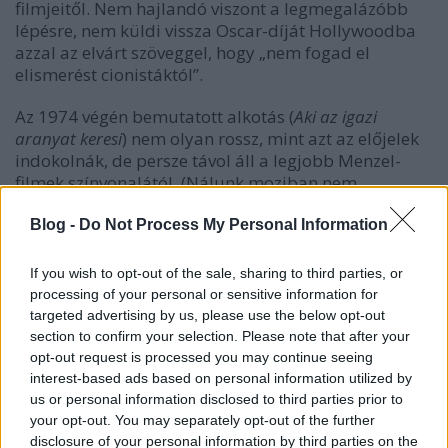
filmjeitől. Nem hajlandó viszont a legmegalázóbb
lépésre, nem küldi vissza Oscar-díját Hollywoodba
azzal az elvárt szöveggel, hogy „nem fogad el
elismerést cionistáktól”.
Az 1974 végén bemutatott alkotás (
Aki az igazi
aranyat keresi
) nem olyan rossz, mint azt az előjelek
indokolnák, de persze távol áll a legjobb Menzel-
filmek színvonalától. (Nálunk moziban nem
játszották, csak a Magyar Televízióban.) Főhőse egy
a katonaságtól éppen leszerelt rokonszenves
Blog -
Do Not Process My Personal Information
fiatalember (Jan Hrušínský, Rudolf Hrušínský fia
játssza), akinek szerelmi története egy szép szőke
If you wish to opt-out of the sale, sharing to third parties, or
lánnyal kellemesen, jó megfigyelésekkel, jelentős
processing of your personal or sensitive information for
mozzanatok nélkül tárul elénk, mígnem a fiú
targeted advertising by us, please use the below opt-out
sofőrként helyezkedik el a dalešicei vízi erőmű
section to confirm your selection. Please note that after your
hatalmas építkezésén. A brigádtársak kapcsolatai,
opt-out request is processed you may continue seeing
ugratásai, figurái az új hullám emberformálását
interest-based ads based on personal information utilized by
us or personal information disclosed to third parties prior to
idézik, ám a mű egyre inkább „a szocialista építés
your opt-out. You may separately opt-out of the further
filmjévé” lesz, olykor – sajnos éppen a végén is –
disclosure of your personal information by third parties on the
szinte himnikus hangvétellel.