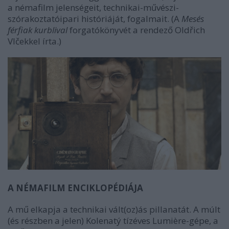
a némafilm jelenségeit, technikai-művészi-
szórakoztatóipari históriáját, fogalmait. (A
Mesés
férfiak kurblival
forgatókönyvét a rendező Oldřich
Vlčekkel írta.)
A NÉMAFILM ENCIKLOPÉDIÁJA
A mű elkapja a technikai vált(oz)ás pillanatát. A múlt
(és részben a jelen) Kolenatý tízéves Lumière-gépe, a