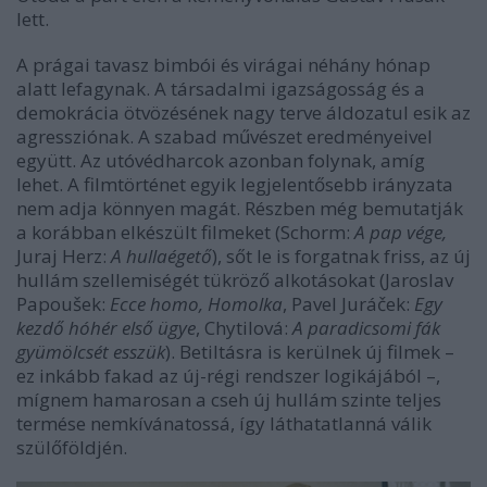
lett.
A prágai tavasz bimbói és virágai néhány hónap
alatt lefagynak. A társadalmi igazságosság és a
demokrácia ötvözésének nagy terve áldozatul esik az
agressziónak. A szabad művészet eredményeivel
együtt. Az utóvédharcok azonban folynak, amíg
lehet. A filmtörténet egyik legjelentősebb irányzata
nem adja könnyen magát. Részben még bemutatják
a korábban elkészült filmeket (Schorm:
A pap vége,
Juraj Herz:
A hullaégető
), sőt le is forgatnak friss, az új
hullám szellemiségét tükröző alkotásokat (Jaroslav
Papoušek:
Ecce homo, Homolka
, Pavel Juráček:
Egy
kezdő hóhér első ügye
, Chytilová:
A paradicsomi fák
gyümölcsét esszük
). Betiltásra is kerülnek új filmek –
ez inkább fakad az új-régi rendszer logikájából –,
mígnem hamarosan a cseh új hullám szinte teljes
termése nemkívánatossá, így láthatatlanná válik
szülőföldjén.