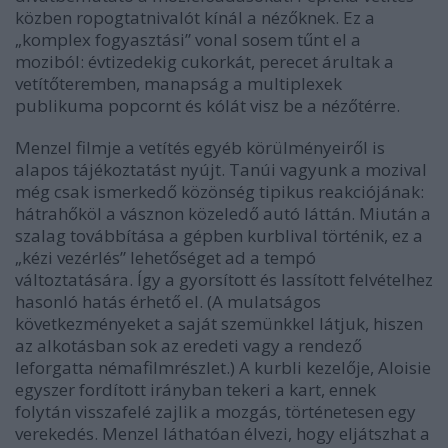
közben ropogtatnivalót kínál a nézőknek. Ez a
„komplex fogyasztási” vonal sosem tűnt el a
moziból: évtizedekig cukorkát, perecet árultak a
vetítőteremben, manapság a multiplexek
publikuma popcornt és kólát visz be a nézőtérre.
Menzel filmje a vetítés egyéb körülményeiről is
alapos tájékoztatást nyújt. Tanúi vagyunk a mozival
még csak ismerkedő közönség tipikus reakciójának:
hátrahőköl a vásznon közeledő autó láttán. Miután a
szalag továbbítása a gépben kurblival történik, ez a
„kézi vezérlés” lehetőséget ad a tempó
változtatására. Így a gyorsított és lassított felvételhez
hasonló hatás érhető el. (A mulatságos
következményeket a saját szemünkkel látjuk, hiszen
az alkotásban sok az eredeti vagy a rendező
leforgatta némafilmrészlet.) A kurbli kezelője, Aloisie
egyszer fordított irányban tekeri a kart, ennek
folytán visszafelé zajlik a mozgás, történetesen egy
verekedés. Menzel láthatóan élvezi, hogy eljátszhat a