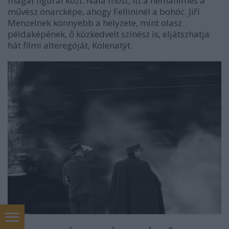
magát figurái közt. Nála most, itt a némafilmes a
művész önarcképe, ahogy Fellininél a bohóc. Jiří
Menzelnek könnyebb a helyzete, mint olasz
példaképének, ő közkedvelt színész is, eljátszhatja
hát filmi alteregóját, Kolenatýt.