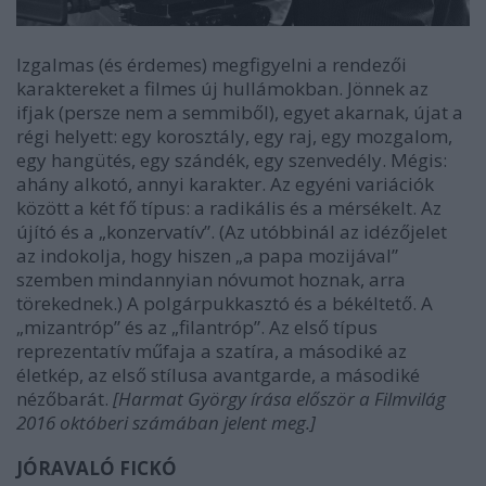
Izgalmas (és érdemes) megfigyelni a rendezői
karaktereket a filmes új hullámokban. Jönnek az
ifjak (persze nem a semmiből), egyet akarnak, újat a
régi helyett: egy korosztály, egy raj, egy mozgalom,
egy hangütés, egy szándék, egy szenvedély. Mégis:
ahány alkotó, annyi karakter. Az egyéni variációk
között a két fő típus: a radikális és a mérsékelt. Az
újító és a „konzervatív”. (Az utóbbinál az idézőjelet
az indokolja, hogy hiszen „a papa mozijával”
szemben mindannyian nóvumot hoznak, arra
törekednek.) A polgárpukkasztó és a békéltető. A
„mizantróp” és az „filantróp”. Az első típus
reprezentatív műfaja a szatíra, a másodiké az
életkép, az első stílusa avantgarde, a másodiké
nézőbarát.
[Harmat György írása először a Filmvilág
2016 októberi számában jelent meg.]
JÓRAVALÓ FICKÓ