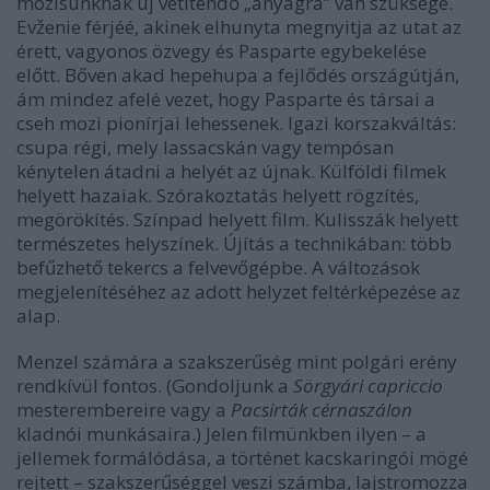
mozisunknak új vetítendő „anyagra” van szüksége.
Evženie férjéé, akinek elhunyta megnyitja az utat az
érett, vagyonos özvegy és Pasparte egybekelése
előtt. Bőven akad hepehupa a fejlődés országútján,
ám mindez afelé vezet, hogy Pasparte és társai a
cseh mozi pionírjai lehessenek. Igazi korszakváltás:
csupa régi, mely lassacskán vagy tempósan
kénytelen átadni a helyét az újnak. Külföldi filmek
helyett hazaiak. Szórakoztatás helyett rögzítés,
megörökítés. Színpad helyett film. Kulisszák helyett
természetes helyszínek. Újítás a technikában: több
befűzhető tekercs a felvevőgépbe. A változások
megjelenítéséhez az adott helyzet feltérképezése az
alap.
Menzel számára a szakszerűség mint polgári erény
rendkívül fontos. (Gondoljunk a
Sörgyári capriccio
mesterembereire vagy a
Pacsirták cérnaszálon
kladnói munkásaira.) Jelen filmünkben ilyen – a
jellemek formálódása, a történet kacskaringói mögé
rejtett – szakszerűséggel veszi számba, lajstromozza