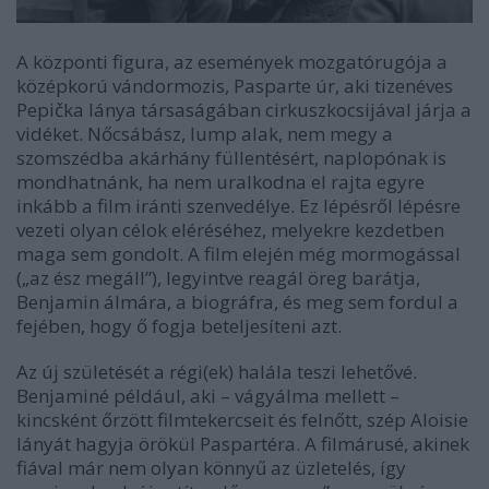
A központi figura, az események mozgatórugója a
középkorú vándormozis, Pasparte úr, aki tizenéves
Pepička lánya társaságában cirkuszkocsijával járja a
vidéket. Nőcsábász, lump alak, nem megy a
szomszédba akárhány füllentésért, naplopónak is
mondhatnánk, ha nem uralkodna el rajta egyre
inkább a film iránti szenvedélye. Ez lépésről lépésre
vezeti olyan célok eléréséhez, melyekre kezdetben
maga sem gondolt. A film elején még mormogással
(„az ész megáll”), legyintve reagál öreg barátja,
Benjamin álmára, a biográfra, és meg sem fordul a
fejében, hogy ő fogja beteljesíteni azt.
Az új születését a régi(ek) halála teszi lehetővé.
Benjaminé például, aki – vágyálma mellett –
kincsként őrzött filmtekercseit és felnőtt, szép Aloisie
lányát hagyja örökül Paspartéra. A filmárusé, akinek
fiával már nem olyan könnyű az üzletelés, így