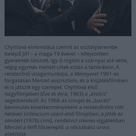
Chytilová elmondása szerint az osztályterembe
belépő Jiří – a maga 19 évével – kifejezetten
gyereknek látszott, így ő rögtön a szárnyai alá vette,
végig egymás mellett ültek eztán a tanórákon. A
rendezőnő vizsgamunkája, a
Mennyezet
1961-es
forgatásán Menzel asszisztens, és a kisjátékfilmben
el is játszik egy szerepet. Chytilová első
nagyfilmjében (
Éva és Vera
, 1963) a „kisöcs”
segédrendező. Az 1968-as szovjet és „baráti”
bevonulás következményeként a rendezőnőre rótt
hétéves szilencium utáni első filmjében, a
Játék az
almáért
(1976) című, rendkívül sikeres vígjátékban
Menzel a férfi főszereplő, a nőcsábász orvos
alakítója.