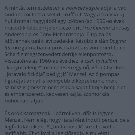
A mintát természetesen a
nouvelle vague
adja: a vad
Godard mellett a szelíd Truffaut. Vagy a francia új
hullámmal nagyjából egy időben (az 1950-es évek
második felében) jelentkező brit
Free Cinema
Lindsay
Andersonja és Tony Richardsonja. E tipizálás
időtlennek tűnik: évtizedekkel később a dán
Dogma
95
mozgalmában a provokatív Lars von Triert Lone
Scherfig megszenvedett derűje ellenpontozza.
Visszatérve az 1960-as évekhez: a
cseh új hullám
„könyörtelenje” történetesen egy nő, Věra Chytilová,
„jóravaló fickója” pedig Jiří Menzel. Az ő pompás
figuráját annál is könnyebb elképzelnünk, mert
színész is (messze nem csak a saját filmjeiben): élet-
és emberszerető, kedvesen kajla, szomorkás
bohócnak látjuk.
És örök kamasznak – bármilyen idős is legyen
Menzel. Nem elég, hogy fiatalként indult persze, de a
legfiatalabbként. A „hullámosok” közül ő volt a
legifjabb, Chytilová a legidősebb. A művészi