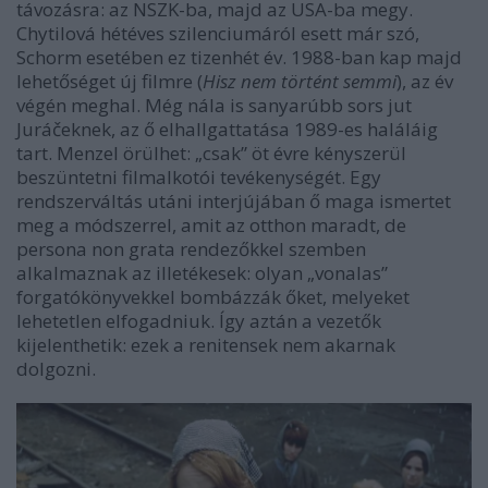
távozásra: az NSZK-ba, majd az USA-ba megy.
Chytilová hétéves szilenciumáról esett már szó,
Schorm esetében ez tizenhét év. 1988-ban kap majd
lehetőséget új filmre (
Hisz nem történt semmi
), az év
végén meghal. Még nála is sanyarúbb sors jut
Juráčeknek, az ő elhallgattatása 1989-es haláláig
tart. Menzel örülhet: „csak” öt évre kényszerül
beszüntetni filmalkotói tevékenységét. Egy
rendszerváltás utáni interjújában ő maga ismertet
meg a módszerrel, amit az otthon maradt, de
persona non grata rendezőkkel szemben
alkalmaznak az illetékesek: olyan „vonalas”
forgatókönyvekkel bombázzák őket, melyeket
lehetetlen elfogadniuk. Így aztán a vezetők
kijelenthetik: ezek a renitensek nem akarnak
dolgozni.