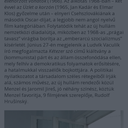
ellenőrzött vonatok
(1966). Az alkotás 1968-ban – két
évvel az
Üzlet a korzón
(1965, Jan Kadár és Elmar
Klos) győzelme után – elnyeri Csehszlovákiának a
második Oscar-díjat, a legjobb nem angol nyelvű
film kategóriában. Folytatódik tehát az új hullám
nemzetközi diadalútja, miközben az 1968-as „prágai
tavasz” virágba borítja az „emberarcú szocializmus”
kísérletét. Június 27-én megjelenik a Ludvík Vaculík
író megfogalmazta
Kétezer szó
című kiáltvány a
(kommunista) párt és az állam összefonódása ellen,
mely felhív a demokratikus folyamatok erősítésére,
a hatalmukkal visszaélők bojkottjára. A politikai
nyilatkozatot a társadalom széles rétegeiből írják
alá, számos művész, az új hullám rendezői közül
Menzel és Jaromil Jireš, jó néhány színész, köztük
Menzel favoritja, 9 filmjének szereplője, Rudolf
Hrušínský.