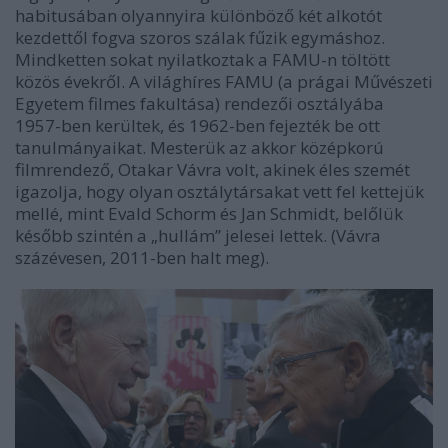
habitusában olyannyira különböző két alkotót
kezdettől fogva szoros szálak fűzik egymáshoz.
Mindketten sokat nyilatkoztak a FAMU-n töltött
közös évekről. A világhíres FAMU (a prágai Művészeti
Egyetem filmes fakultása) rendezői osztályába
1957-ben kerültek, és 1962-ben fejezték be ott
tanulmányaikat. Mesterük az akkor középkorú
filmrendező, Otakar Vávra volt, akinek éles szemét
igazolja, hogy olyan osztálytársakat vett fel kettejük
mellé, mint Evald Schorm és Jan Schmidt, belőlük
később szintén a „hullám” jelesei lettek. (Vávra
százévesen, 2011-ben halt meg).