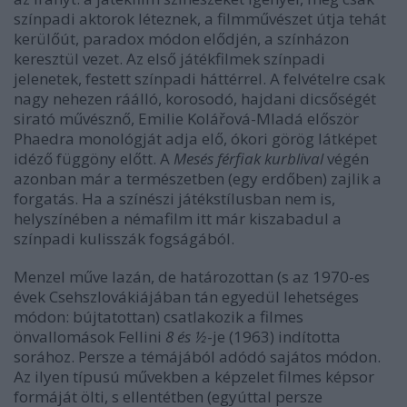
színpadi aktorok léteznek, a filmművészet útja tehát
kerülőút, paradox módon elődjén, a színházon
keresztül vezet. Az első játékfilmek színpadi
jelenetek, festett színpadi háttérrel. A felvételre csak
nagy nehezen ráálló, korosodó, hajdani dicsőségét
sirató művésznő, Emilie Kolářová-Mladá először
Phaedra monológját adja elő, ókori görög látképet
idéző függöny előtt. A
Mesés férfiak kurblival
végén
azonban már a természetben (egy erdőben) zajlik a
forgatás. Ha a színészi játékstílusban nem is,
helyszínében a némafilm itt már kiszabadul a
színpadi kulisszák fogságából.
Menzel műve lazán, de határozottan (s az 1970-es
évek Csehszlovákiájában tán egyedül lehetséges
módon: bújtatottan) csatlakozik a filmes
önvallomások Fellini
8 és ½
-je (1963) indította
sorához. Persze a témájából adódó sajátos módon.
Az ilyen típusú művekben a képzelet filmes képsor
formáját ölti, s ellentétben (egyúttal persze