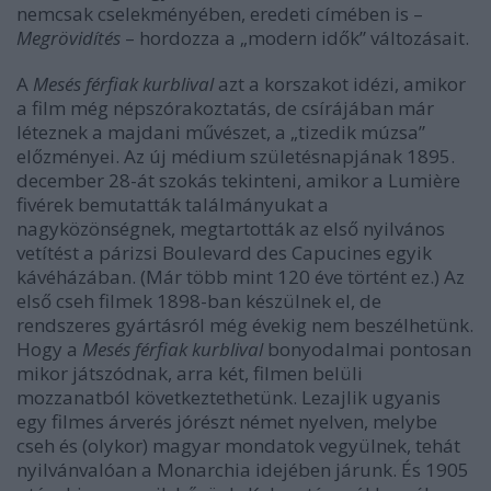
nemcsak cselekményében, eredeti címében is –
Megrövidítés
– hordozza a „modern idők” változásait.
A
Mesés férfiak kurblival
azt a korszakot idézi, amikor
a film még népszórakoztatás, de csírájában már
léteznek a majdani művészet, a „tizedik múzsa”
előzményei. Az új médium születésnapjának 1895.
december 28-át szokás tekinteni, amikor a Lumière
fivérek bemutatták találmányukat a
nagyközönségnek, megtartották az első nyilvános
vetítést a párizsi Boulevard des Capucines egyik
kávéházában. (Már több mint 120 éve történt ez.) Az
első cseh filmek 1898-ban készülnek el, de
rendszeres gyártásról még évekig nem beszélhetünk.
Hogy a
Mesés férfiak kurblival
bonyodalmai pontosan
mikor játszódnak, arra két, filmen belüli
mozzanatból következtethetünk. Lezajlik ugyanis
egy filmes árverés jórészt német nyelven, melybe
cseh és (olykor) magyar mondatok vegyülnek, tehát
nyilvánvalóan a Monarchia idejében járunk. És 1905