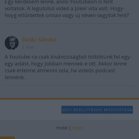
Egy kérdésem lenne, anno Youtubeon is fent
voltatok. A legutolsó videó a Joker vita volt. Hogy-
hoyg eltűntettek onnan vagy új néven vagytok fent?
Baski Sándor
3 éve
A Youtube-ra csak kíváncsiságból töltöttünk fel egy-
egy adást, hogy jobban mennek-e ott. Akkor lenne
csak értelme átmenni oda, ha videós podcast
lennénk.
SÜTI BEÁLLÍTÁSOK MÓDOSÍTÁSA
mobil
|
teljes