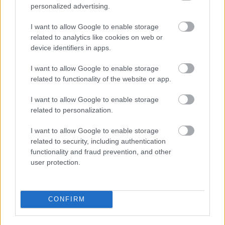
personalized advertising.
#164 - Gladiátor II, Anora, Kix, Eretnek, A
leleményes Hugo
I want to allow Google to enable storage
related to analytics like cookies on web or
device identifiers in apps.
I want to allow Google to enable storage
#202 – Odüsszeia, Iphigenia, The Return
related to functionality of the website or app.
I want to allow Google to enable storage
related to personalization.
#199 - Backrooms, Megszállottság, Kill
Bill – A teljes véres történet, Szőkék
I want to allow Google to enable storage
előnyben
related to security, including authentication
functionality and fraud prevention, and other
user protection.
Kistotál: Filmreform és unortodox
vetítésélmények
CONFIRM