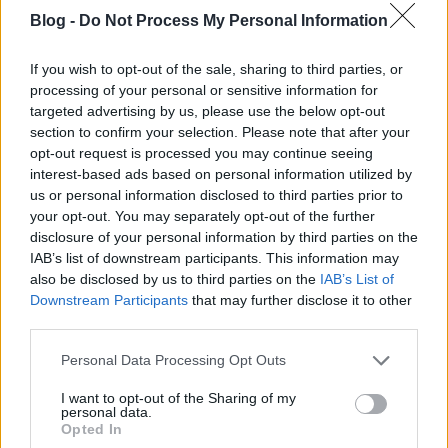
Menetrend:
Blog -
Do Not Process My Personal Information
00:00 - Az ír
If you wish to opt-out of the sale, sharing to third parties, or
43:10 - Házassági történet
processing of your personal or sensitive information for
1:03:29 - Ace Ventura
targeted advertising by us, please use the below opt-out
1:20:17 - Bónusz Scorsese (bekapcsolva maradt a
section to confirm your selection. Please note that after your
mikrofon)
opt-out request is processed you may continue seeing
interest-based ads based on personal information utilized by
Közreműködők:
Varga Dénes, Huber Zoltán, Baski
us or personal information disclosed to third parties prior to
Sándor
your opt-out. You may separately opt-out of the further
disclosure of your personal information by third parties on the
IAB’s list of downstream participants. This information may
also be disclosed by us to third parties on the
IAB’s List of
Downstream Participants
that may further disclose it to other
third parties.
Please note that this website/app uses one or more Google
Personal Data Processing Opt Outs
services and may gather and store information including but
not limited to your visit or usage behaviour. You may click to
I want to opt-out of the Sharing of my
personal data.
grant or deny consent to Google and its third-party tags to
Opted In
use your data for below specified purposes in below Google