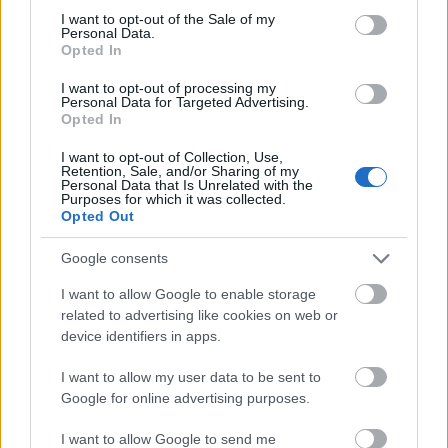
A
podcast
epizódjai minden fontosabb podcast
consent section.
I want to opt-out of the Sale of my
applikációban elérhetőek, de a
Spotify
-on, az
Personal Data.
Anchor
on és az
iTunes
on is fel lehet ránk iratkozni.
Opted In
(Ugyanitt köszönettel várjuk a szöveges
I want to opt-out of processing my
értékeléseket.)
Personal Data for Targeted Advertising.
Opted In
I want to opt-out of Collection, Use,
Retention, Sale, and/or Sharing of my
Personal Data that Is Unrelated with the
Purposes for which it was collected.
Címkék:
podcast
új
scorsese
baumbach
Opted Out
Google consents
I want to allow Google to enable storage
Ajánlott bejegyzések:
related to advertising like cookies on web or
device identifiers in apps.
#165 - A Wall Street farkasa, Futni
I want to allow my user data to be sent to
mentem, A siker édes illata
Google for online advertising purposes.
I want to allow Google to send me