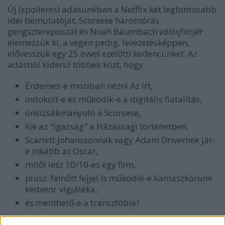
Új (spoileres) adásunkban a Netflix két legfontosabb
idei bemutatóját, Scorsese háromórás
gengsztereposzát és Noah Baumbach
válósfilmjét
elemezzük ki, a végén pedig, levezetésképpen,
elővesszük egy 25 évvel ezelőtti kedencünket. Az
adásból kiderül többek közt, hogy
Érdemes-e moziban nézni Az írt,
indokolt-e és működik-e a digitális fiatalítás,
önkizsákmányoló-e Scorsese,
kié az "igazság" a Házassági történetben,
Scarlett Johanssonnak vagy Adam Drivernek jár-
e inkább az Oscar,
mitől lesz 10/10-es egy film,
plusz: felnőtt fejjel is működik-e kamaszkorunk
kedvenc vígjátéka,
és menthető-e a transzfóbia?