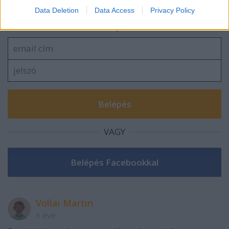
Szólj hozzá!
Data Deletion
Data Access
Privacy Policy
A hozzászóláshoz be kell lépned!
VAGY
Vollai Martin
3 éve