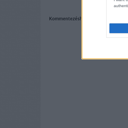
authenti
Kommentezéshez
lépj be
, vagy
regisz