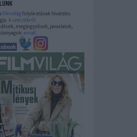
LUNK
a
Filmvilág
folyóiratának hivatalos
gja.
A szerzőkről
.
dések, megjegyzések, javaslatok,
tóanyagok:
email
.