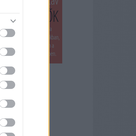
T LÁTTUK LEGUTÓBB
ets by filmnaplo
ÁNLOTT OLVASMÁNY