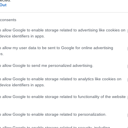
Out
consents
o allow Google to enable storage related to advertising like cookies on
evice identifiers in apps.
o allow my user data to be sent to Google for online advertising
s.
yzés trackback címe:
to allow Google to send me personalized advertising.
EZ
blog.hu/api/trackback/id/14932162
Twe
o allow Google to enable storage related to analytics like cookies on
evice identifiers in apps.
AJ
Kommentek:
o allow Google to enable storage related to functionality of the website
elmében felhasználói tartalomnak minősülnek, értük a
szolgáltatás
 nem vállal, azokat nem ellenőrzi. Kifogás esetén forduljon a blog
sználási feltételekben
és az
adatvédelmi tájékoztatóban
.
o allow Google to enable storage related to personalization.
o allow Google to enable storage related to security, including