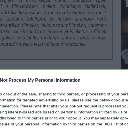
 a filmvetítések mellett különleges kiállítások,
várták a közönséget. A mozi azóta elköltözött: most
int utcában található, és három teremben vetít
romantikus filmeket, dokumentumfilmeket, valamint
táskor célként kitűzött érzékenyítés, illetve a filmek
gokért való kiállás továbbra is fontos része a mozi
emutatók mellett fesztiválokat is rendeznek.
Not Process My Personal Information
to opt-out of the sale, sharing to third parties, or processing of your per
formation for targeted advertising by us, please use the below opt-out s
r selection. Please note that after your opt-out request is processed y
eing interest-based ads based on personal information utilized by us or
disclosed to third parties prior to your opt-out. You may separately opt-
losure of your personal information by third parties on the IAB’s list of