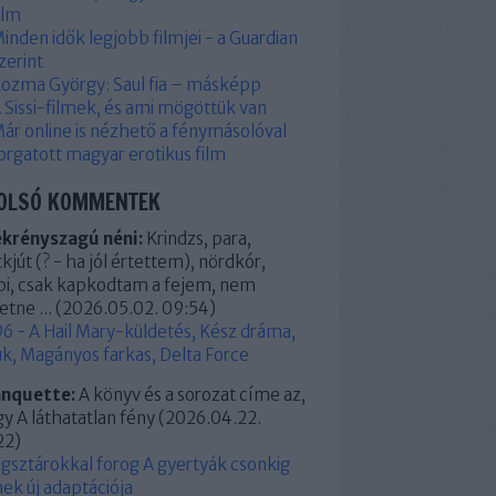
ilm
inden idők legjobb filmjei - a Guardian
zerint
ozma György: Saul fia – másképp
 Sissi-filmek, és ami mögöttük van
ár online is nézhető a fénymásolóval
orgatott magyar erotikus film
OLSÓ KOMMENTEK
ekrényszagú néni:
Krindzs, para,
kjút (? - ha jól értettem), nördkór,
pi, csak kapkodtam a fejem, nem
etne ...
(
2026.05.02. 09:54
)
6 - A Hail Mary-küldetés, Kész dráma,
k, Magányos farkas, Delta Force
anquette:
A könyv és a sorozat címe az,
y A láthatatlan fény
(
2026.04.22.
22
)
ágsztárokkal forog A gyertyák csonkig
ek új adaptációja