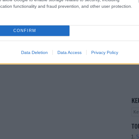
cation functionality and fraud prevention, and other user protection.
trálj
! ‐
Belépés Facebookkal
CONFIRM
Data Deletion
Data Access
Privacy Policy
KE
TO
S