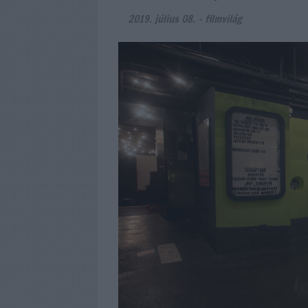
2019. július 08.
-
filmvilág