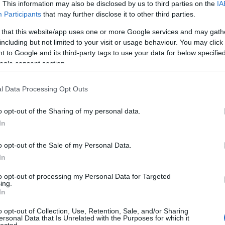
. This information may also be disclosed by us to third parties on the
IA
Participants
that may further disclose it to other third parties.
 that this website/app uses one or more Google services and may gath
including but not limited to your visit or usage behaviour. You may click 
 to Google and its third-party tags to use your data for below specifi
ogle consent section.
l Data Processing Opt Outs
o opt-out of the Sharing of my personal data.
In
o opt-out of the Sale of my Personal Data.
In
to opt-out of processing my Personal Data for Targeted
Szólj hozzá!
ing.
In
ajánló
sajtóközlemény
hír
vetítés
cirko
cirkofilm
o opt-out of Collection, Use, Retention, Sale, and/or Sharing
ersonal Data that Is Unrelated with the Purposes for which it
lected.