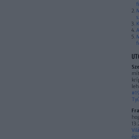
f
M
s
K
A
M
f
UT
Sz
mít
krí
leh
#19
Tyú
Fr
hog
13:
Vil
égn