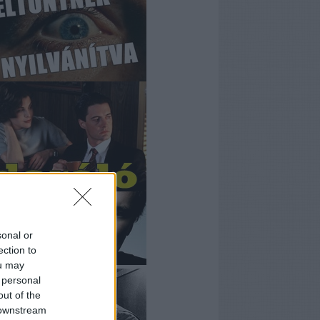
sonal or
ection to
ou may
 personal
out of the
 downstream