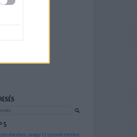
RESÉS
P 5
zex élesben, avagy 12 szemérmetlen