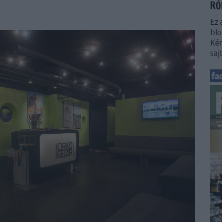
RÓ
Ez 
blo
Kér
saj