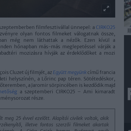
szeptemberben filmfesztivállal ünnepel: a
CIRKO25
vényre olyan fontos filmeket válogatnak össze,
ban még nem láthattak a nézők. Ezen kívül a
inden hónapban más-más meglepetéssel várják a
abadtéri mozizásra hívják az érdeklődőket a mozi
ois Cluzet új filmjét, az
Együtt megyünk
című francia
eti helyszínén, a Lőrinc pap téren. Sötétedéskor,
ítőteremben, a Jaromir sörpincében is kezdődik majd
hetőség
a szeptemberi CIRKO25 – Ami kimaradt
seménysorozat része.
t meg 25 évvel ezelőtt. Alapítói civilek voltak, akik
zékenyítő, illetve fontos szerzői filmeket akartak
ségnek. A Cirko-Gejzír hamar Budapest egyik