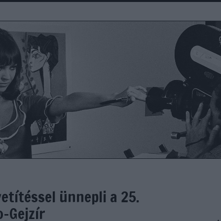
etítéssel ünnepli a 25.
o-Gejzír