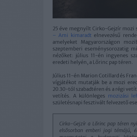
25 éve megnyílt Cirko-Gejzír mozi 
– Ami kimaradt
elnevezésű rendez
amelyeket Magyarországon mozi
szeptemberi eseménysorozatig m
nézőket: július 11-én ingyenes sz
eredeti helyén, a Lőrinc pap téren.
Július 11-én Marion Cotillard és Franç
vígjátékot mutatják be a mozi ered
20.30-tól szabadtéren és a régi vet
vetítés. A különleges
mozizási le
születésnapi fesztivált felvezető e
Cirko-Gejzír a Lőrinc pap téren nyíl
elsősorban emberi jogi témájú, ér
megmutatni a budapesti közön