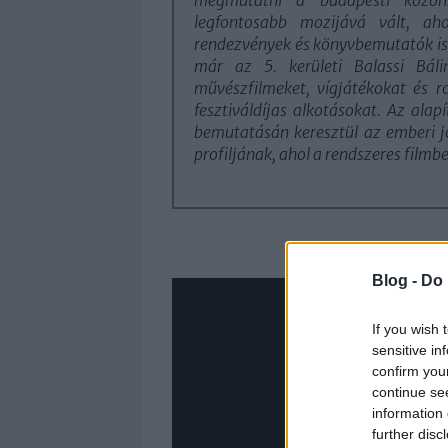
legfontosabb mozijává vált, ahol
rendezvények és könyvbemutatók is 
már az 5. kerületi Balassi Bál
művészfilmeket, vígjátékokat és 
fesztiváldíjas alkotásokat. Az alapí
bemutatásán keresztül az emberi jo
profiljának, ahol a rendszeres filmb
Blog -
Do 
If you wish 
sensitive in
confirm you
continue se
information 
further disc