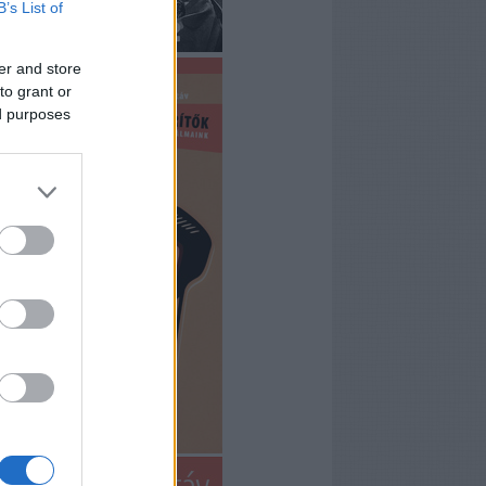
B’s List of
er and store
to grant or
ed purposes