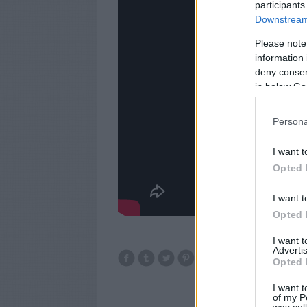
participants
Downstream 
Please note
information 
deny consent
in below Go
Persona
I want t
Opted 
I want t
Opted 
I want 
Advertis
Opted 
I want t
of my P
was col