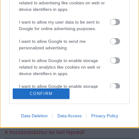
related to advertising like cookies on web or
device identifiers in apps.
Kistotál: Filmreform és unortodox
I want to allow my user data to be sent to
vetítésélmények
Google for online advertising purposes.
I want to allow Google to send me
personalized advertising.
#197 - Szeszélyes kalandok, Az idegen,
Üvöltő szelek
I want to allow Google to enable storage
related to analytics like cookies on web or
device identifiers in apps.
Mi lesz a magyar filmmel? + Az AI már a
I want to allow Google to enable storage
spájzban van
related to functionality of the website or app.
CONFIRM
I want to allow Google to enable storage
related to personalization.
Data Deletion
Data Access
Privacy Policy
Szólj hozzá!
I want to allow Google to enable storage
A hozzászóláshoz be kell lépned!
related to security, including authentication
functionality and fraud prevention, and other