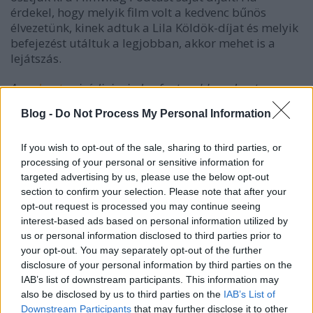
érdekel, hogy melyik film volt a kedvenc bűnös
élvezetünk, kinek adtuk a Lila Köldök-díjat és melyik
befejezést utáltuk a legjobban, akkor mehet is a
lejátszás.
A
podcast
epizódjai minden fontosabb podcast
applikációban elérhetőek
, de -
ÚJDONSÁG!
- a
Spotify
-
Blog -
Do Not Process My Personal Information
on és az
iTunes
-on is fel lehet ránk iratkozni. (Ugyanitt
köszönettel várjuk a szöveges értékeléseket.)
If you wish to opt-out of the sale, sharing to third parties, or
processing of your personal or sensitive information for
targeted advertising by us, please use the below opt-out
section to confirm your selection. Please note that after your
opt-out request is processed you may continue seeing
interest-based ads based on personal information utilized by
us or personal information disclosed to third parties prior to
your opt-out. You may separately opt-out of the further
disclosure of your personal information by third parties on the
IAB’s list of downstream participants. This information may
also be disclosed by us to third parties on the
IAB’s List of
Downstream Participants
that may further disclose it to other