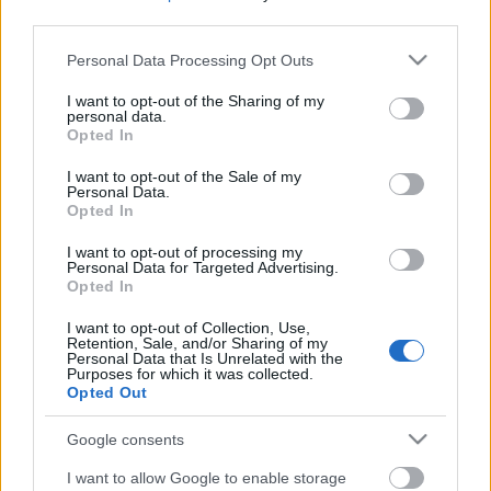
third parties.
Please note that this website/app uses one or more Google
Personal Data Processing Opt Outs
services and may gather and store information including but
not limited to your visit or usage behaviour. You may click to
I want to opt-out of the Sharing of my
personal data.
grant or deny consent to Google and its third-party tags to
Opted In
Címkék:
podcast
lista
új
bestof2018
use your data for below specified purposes in below Google
consent section.
I want to opt-out of the Sale of my
Personal Data.
Opted In
I want to opt-out of processing my
Ajánlott bejegyzések:
Personal Data for Targeted Advertising.
Opted In
I want to opt-out of Collection, Use,
#202 – Odüsszeia, Iphigenia, The Return
Retention, Sale, and/or Sharing of my
Personal Data that Is Unrelated with the
Purposes for which it was collected.
Opted Out
#199 - Backrooms, Megszállottság, Kill
Google consents
Bill – A teljes véres történet, Szőkék
előnyben
I want to allow Google to enable storage