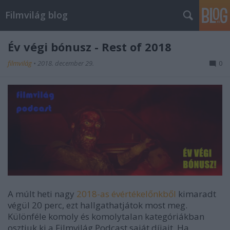
Filmvilág blog
Év végi bónusz - Rest of 2018
filmvilág
•
2018. december 29.
0
A múlt heti nagy
2018-as évértékelőnkből
kimaradt
végül 20 perc, ezt hallgathatjátok most meg.
Különféle komoly és komolytalan kategóriákban
osztjuk ki a Filmvilág Podcast saját díjait. Ha