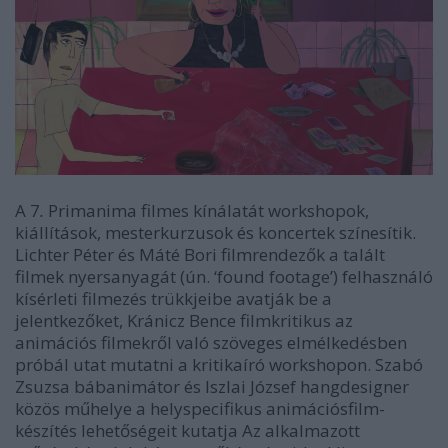
A 7
.
Primanima filmes kínálatát workshopok,
kiállítások, mesterkurzusok és koncertek színesítik.
Lichter Péter és Máté Bori filmrendezők a talált
filmek nyersanyagát (ún. ‘found footage’) felhasználó
kísérleti filmezés trükkjeibe avatják be a
jelentkezőket, Kránicz Bence filmkritikus az
animációs filmekről való szöveges elmélkedésben
próbál utat mutatni a kritikaíró workshopon. Szabó
Zsuzsa bábanimátor és Iszlai József hangdesigner
közös műhelye a helyspecifikus animációsfilm-
készítés lehetőségeit kutatja Az alkalmazott