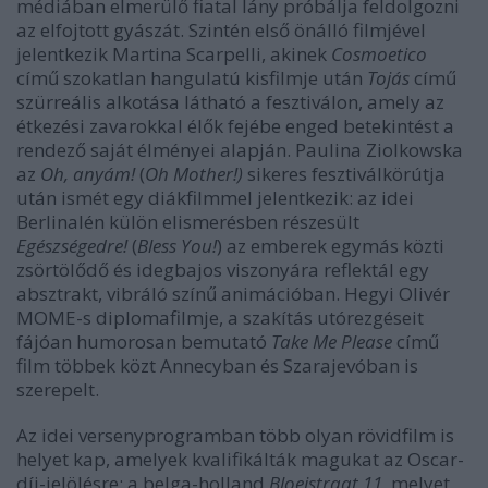
médiában elmerülő fiatal lány próbálja feldolgozni
az elfojtott gyászát. Szintén első önálló filmjével
jelentkezik Martina Scarpelli, akinek
Cosmoetico
című szokatlan hangulatú kisfilmje után
Tojás
című
szürreális alkotása látható a fesztiválon, amely az
étkezési zavarokkal élők fejébe enged betekintést a
rendező saját élményei alapján. Paulina Ziolkowska
az
Oh, anyám!
(
Oh Mother!)
sikeres fesztiválkörútja
után ismét egy diákfilmmel jelentkezik: az idei
Berlinalén külön elismerésben részesült
Egészségedre!
(
Bless You!
) az emberek egymás közti
zsörtölődő és idegbajos viszonyára reflektál egy
absztrakt, vibráló színű animációban. Hegyi Olivér
MOME-s diplomafilmje, a szakítás utórezgéseit
fájóan humorosan bemutató
Take Me Please
című
film többek közt Annecyban és Szarajevóban is
szerepelt.
Az idei versenyprogramban több olyan rövidfilm is
helyet kap, amelyek kvalifikálták magukat az Oscar-
díj-jelölésre: a belga-holland
Bloeistraat 11
, melyet