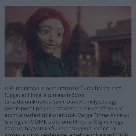
A Primanimán is bemutatkozik Turai Balázs első
függetlenfilmje, a pimasz módon
társadalomkritikus
Róma bukása
, melyben egy
posztapokaliptikus paradicsomban vergődnek az
atomtámadást túlélő lakosok. Varga Tímea Annecyt
is megjárt MOME-s diplomafilmje, a
Még nem
egy
magára hagyott kisfiú szemszögéből világít rá
azokra a kínzó kérdésekre, amelyre sok egyedülálló