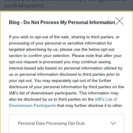
szülő kényszerül.
A gyerekfilmek válogatásában számos hazai alkotás
Blog -
Do Not Process My Personal Information
mellett többek között fiatal francia, német, angol,
belga, lengyel, orosz és cseh animációs rendezők
gyerekeknek készült meséi mutatkoznak be. A
If you wish to opt-out of the sale, sharing to third parties, or
processing of your personal or sensitive information for
magyar filmek között vetítik a
Kipp-kopp a fűben
targeted advertising by us, please use the below opt-out
című Marék Veronika-mese adaptációját, illetve a
section to confirm your selection. Please note that after your
Hajótöröttek
című új magyar rajzfilm-sorozat egyik
opt-out request is processed you may continue seeing
frissen elkészült epizódját. A nemzetközi mezőnyben
interest-based ads based on personal information utilized by
helyett kapott a kanadai-horvát koprodukcióban
us or personal information disclosed to third parties prior to
készült
A sündisznó otthona
(
Hedgehog's Home
) című
your opt-out. You may separately opt-out of the further
fesztiváldíjas bábfilm, amely Branco Ćopić bosnyák
disclosure of your personal information by third parties on the
író ismert meséjét dolgozza fel a rendíthetetlen kis
IAB’s list of downstream participants. This information may
sünről, aki megvédi otthonát az erdő fenevadjaitól. A
also be disclosed by us to third parties on the
IAB’s List of
francia
Csere
(
Flipped
) egy játékos mese arról, mi
Downstream Participants
that may further disclose it to other
lenne, ha szerepet cserélnének a gyerekek és a
third parties.
felnőttek.
Please note that this website/app uses one or more Google
Personal Data Processing Opt Outs
A díjakat idén is háromtagú nemzetközi zsűri ítéli
services and may gather and store information including but