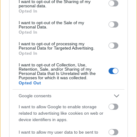
oda: Ducki Tomek lengyel-magyar animációs
not limited to your visit or usage behaviour. You may click to
I want to opt-out of the Sharing of my
personal data.
rendező, Kreet Paljas, a budapesti Anilogue
grant or deny consent to Google and its third-party tags to
Opted In
use your data for below specified purposes in below Google
programigazgatója és Pálos György filmrendező,
consent section.
producer. A gyerekfilmes versenyprogram
I want to opt-out of the Sale of my
Personal Data.
zsűritagjai Balázs Zoltán, a nagyváradi Partiumi
Opted In
Keresztény Egyetem Képzőművészeti Tanszék
vezetője, Czakó Judit többszörös Arany Olló- és
I want to opt-out of processing my
Personal Data for Targeted Advertising.
Balázs Béla-díjas vágó, Gelley Bálint animációs
Opted In
rendező, producer.
I want to opt-out of Collection, Use,
Retention, Sale, and/or Sharing of my
Personal Data that Is Unrelated with the
Purposes for which it was collected.
Opted Out
Google consents
I want to allow Google to enable storage
related to advertising like cookies on web or
device identifiers in apps.
I want to allow my user data to be sent to