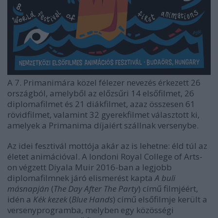
A 7. Primanimára közel félezer nevezés érkezett 26
országból, amelyből az előzsűri 14 elsőfilmet, 26
diplomafilmet és 21 diákfilmet, azaz összesen 61
rövidfilmet, valamint 32 gyerekfilmet választott ki,
amelyek a Primanima díjaiért szállnak versenybe.
Az idei fesztivál mottója akár az is lehetne: éld túl az
életet animációval. A londoni Royal College of Arts-
on végzett Diyala Muir 2016-ban a legjobb
diplomafilmnek járó elismerést kapta
A buli
másnapján
(
The Day After The Party
) című filmjéért,
idén a
Kék kezek
(
Blue Hands
) című elsőfilmje került a
versenyprogramba, melyben egy közösségi