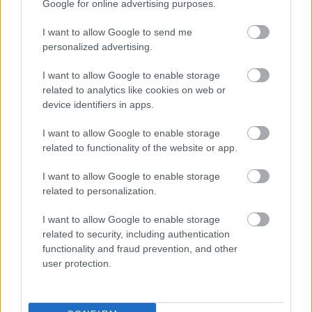
Google for online advertising purposes.
A Primanima fődíja mellett kiosztják a
I want to allow Google to send me
legígéretesebb magyar alkotónak járó George Pal-
personalized advertising.
díjat, valamint a legnépszerűbb magyar
animációnak járó Macskássy Gyula-díjat, melyeket a
I want to allow Google to enable storage
Nemzeti Média- és Hírközlési Hatóság támogat. A
related to analytics like cookies on web or
két éve alapított Csermák Tibor-díjat a
device identifiers in apps.
gyerekközönség körében legnépszerűbb mesefilm
kapja, ezen kívül többek közt jutalmazzák a legjobb
I want to allow Google to enable storage
elsőfilmet, a legjobb diplomafilmet, valamint a
related to functionality of the website or app.
legjobb diákfilmet is, illetve a közonség, a diákzsűri,
I want to allow Google to enable storage
hangzsűri és a civilekből álló PrimAlter zsűri is
related to personalization.
kiválasztja kedvencét.
I want to allow Google to enable storage
A versenyfilmeken túl szertegazó panorámavetítések
related to security, including authentication
színesítik a programot. Televíziós premier előtt, a
functionality and fraud prevention, and other
Primanimán lehet először, nyilvánosan megtekinteni
user protection.
a nemrég befejezett
Candide kalandjai
című sorozat
valamennyi epizódját. Szintén premier előtt vetítik az
új egész estés magyar animációs filmet, Milorad