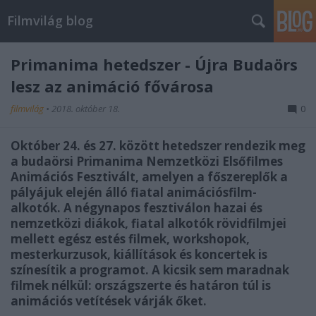
Filmvilág blog
Primanima hetedszer - Újra Budaörs
lesz az animáció fővárosa
filmvilág
•
2018. október 18.
0
Október 24. és 27. között hetedszer rendezik meg
a budaörsi Primanima Nemzetközi Elsőfilmes
Animációs Fesztivált, amelyen a főszereplők a
pályájuk elején álló fiatal animációsfilm-
alkotók. A négynapos fesztiválon hazai és
nemzetközi diákok, fiatal alkotók rövidfilmjei
mellett egész estés filmek, workshopok,
mesterkurzusok, kiállítások és koncertek is
színesítik a programot. A kicsik sem maradnak
filmek nélkül: országszerte és határon túl is
animációs vetítések várják őket.