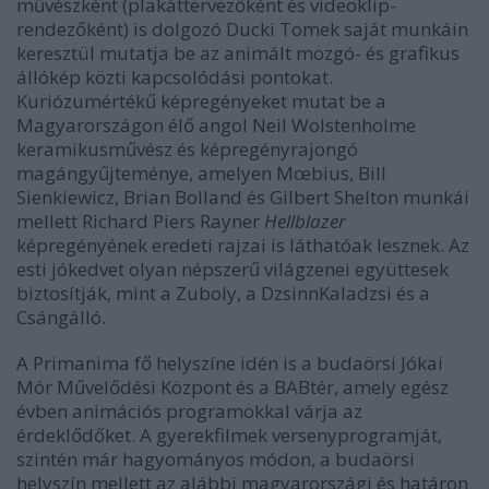
művészként (plakáttervezőként és videoklip-
rendezőként) is dolgozó Ducki Tomek saját munkáin
keresztül mutatja be az animált mozgó- és grafikus
állókép közti kapcsolódási pontokat.
Kuriózumértékű képregényeket mutat be a
Magyarországon élő angol Neil Wolstenholme
keramikusművész és képregényrajongó
magángyűjteménye, amelyen Mœbius, Bill
Sienkiewicz, Brian Bolland és Gilbert Shelton munkái
mellett Richard Piers Rayner
Hellblazer
képregényének eredeti rajzai is láthatóak lesznek. Az
esti jókedvet olyan népszerű világzenei együttesek
biztosítják, mint a Zuboly, a DzsinnKaladzsi és a
Csángálló.
A Primanima fő helyszíne idén is a budaörsi Jókai
Mór Művelődési Központ és a BABtér, amely egész
évben animációs programokkal várja az
érdeklődőket. A gyerekfilmek versenyprogramját,
szintén már hagyományos módon, a budaörsi
helyszín mellett az alábbi magyarországi és határon