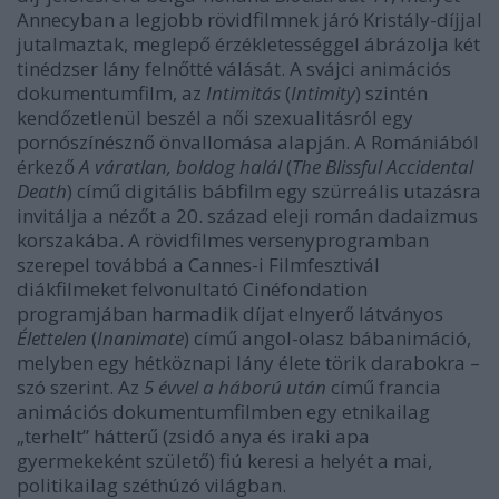
Annecyban a legjobb rövidfilmnek járó Kristály-díjjal
jutalmaztak, meglepő érzékletességgel ábrázolja két
tinédzser lány felnőtté válását. A svájci animációs
dokumentumfilm, az
Intimitás
(
Intimity
) szintén
kendőzetlenül beszél a női szexualitásról egy
pornószínésznő önvallomása alapján. A Romániából
érkező
A váratlan, boldog halál
(
The Blissful Accidental
Death
) című digitális bábfilm egy szürreális utazásra
invitálja a nézőt a 20. század eleji román dadaizmus
korszakába. A rövidfilmes versenyprogramban
szerepel továbbá a Cannes-i Filmfesztivál
diákfilmeket felvonultató Cinéfondation
programjában harmadik díjat elnyerő látványos
Élettelen
(
Inanimate
) című angol-olasz bábanimáció,
melyben egy hétköznapi lány élete törik darabokra –
szó szerint. Az
5 évvel a háború után
című francia
animációs dokumentumfilmben egy etnikailag
„terhelt” hátterű (zsidó anya és iraki apa
gyermekeként születő) fiú keresi a helyét a mai,
politikailag széthúzó világban.