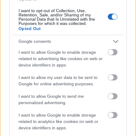
forgatókönyvet is jegyző Finley korántsem mentegeti
a hősnőit, csak épp a környezetük felelősségét is
I want to opt-out of Collection, Use,
felvillantja. A lányok életében semminek nincs
Retention, Sale, and/or Sharing of my
Personal Data that Is Unrelated with the
következménye vagy tétje, a szülők nem figyelnek
Purposes for which it was collected.
rájuk és a támogató-szabályozó közösség, az
Opted Out
egészséges emberi kapcsolatok is hiányoznak.
Amanda és Lily egész egyszerűen nem tanulta meg,
Google consents
hogy saját magukon kívül vannak mások is, akikre
I want to allow Google to enable storage
tekintettel kellene lenniük. Kegyetlen királynőként
related to advertising like cookies on web or
uralkodnak a csillogóan szép, mégis borzongatóan
device identifiers in apps.
kietlen birodalmukban. Ez a fajta extrém,
patologikus egozimus bizonyára mindenkinek
I want to allow my user data to be sent to
ismerős lehet, aki olvasgatott már hozzászólásokat a
Google for online advertising purposes.
virtuális közösségi terekben.
I want to allow Google to send me
personalized advertising.
I want to allow Google to enable storage
related to analytics like cookies on web or
device identifiers in apps.