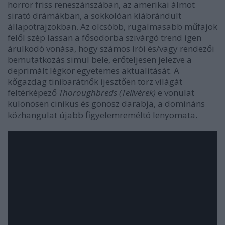
horror friss reneszánszában, az amerikai álmot
sirató drámákban, a sokkolóan kiábrándult
állapotrajzokban. Az olcsóbb, rugalmasabb műfajok
felől szép lassan a fősodorba szivárgó trend igen
árulkodó vonása, hogy számos írói és/vagy rendezői
bemutatkozás simul bele, erőteljesen jelezve a
deprimált légkör egyetemes aktualitását. A
kőgazdag tinibarátnők ijesztően torz világát
feltérképező
Thoroughbreds (Telivérek)
e vonulat
különösen cinikus és gonosz darabja, a domináns
közhangulat újabb figyelemreméltó lenyomata.