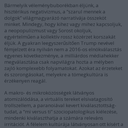
Bármelyik véleménybuborékban éljünk, a
hisztérikus negativizmus, a “szarul mennek a
dolgok” világmagyarázó narratívája összeköt
minket. Mindegy, hogy kihez vagy mihez kapcsoljuk,
a neopopulizmust vagy Sorost okoljuk,
egyértelműen a kollektív rossz közérzet korszakát
éljük. A gyakran leegyszerűsítően Trump nevével
fémjelzett éra nyilván nem a 2016-os elnökválasztás
egyenes következménye, a milliárdos médiahekker
megválasztása csak napvilágra hozta a mélyben
zajló komplexebb folyamatokat. Azokat az érzeteket
és szorongásokat, melyekre a tömegkultúra is
érzékenyen reagál.
A makro- és mikroközösségek látványos
atomizálódása, a virtuális tereket elsivatagosító
trollszellem, a paranoiával kevert kiválasztottság-
tudat, a “mi versus ti” szociopatologikus kiélezése,
mindenki kiválaszthatja a számára releváns
irritációt. A félelem kultúrája látványosan ott kísért a