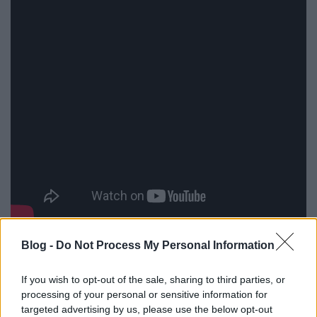
Tömören összefoglalva Cory Finley bemutatkozó
Blog -
Do Not Process My Personal Information
játékfilmje olyan, mintha Bret Easton Ellis egy
képzeletbeli John Hughes-forgatókönyvet írt volna
If you wish to opt-out of the sale, sharing to third parties, or
Sophia Coppola részére. Egy nagyon jómódú
processing of your personal or sensitive information for
connecticuti környéken vagyunk, hermetikusan
targeted advertising by us, please use the below opt-out