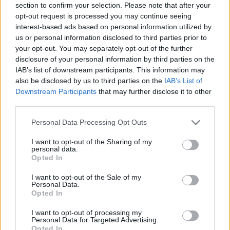
elzárva a világ lepukkantabb részeitől. A hűs
section to confirm your selection. Please note that after your
erdőszélen hatalmas házak, a márványpadlón rideg
opt-out request is processed you may continue seeing
fény csillog. Labirintusszerű mauzóleumokban
interest-based ads based on personal information utilized by
us or personal information disclosed to third parties prior to
keringünk, ahol láthatatlan mexikói szolgák
your opt-out. You may separately opt-out of the further
ügyelnek a makulátlan rendre. Itt él Amanda és Lily,
disclosure of your personal information by third parties on the
az egykori legjobb barátnők, akik Amanda bizarr
IAB’s list of downstream participants. This information may
rendőrségi ügye után újra próbálnak közelebb
also be disclosed by us to third parties on the
IAB’s List of
kerülni egymáshoz. A kezdeti bizalmatlanság után
Downstream Participants
that may further disclose it to other
közös érdeklődési kört is találnak maguknak. Lily
third parties.
ellenszenves nevelőapját szeretnék eltenni láb alól, a
tökéletes gyilkossághoz pedig a helyi piti drogdílert
Please note that this website/app uses one or more Google
Personal Data Processing Opt Outs
is szenvtelenül kihasználják.
services and may gather and store information including but
not limited to your visit or usage behaviour. You may click to
I want to opt-out of the Sharing of my
personal data.
A
Thoroughbreds
lassan hömpölygő, az
grant or deny consent to Google and its third-party tags to
Opted In
információkat lassan adagoló éjfekete karakterrajz
use your data for below specified purposes in below Google
két fiatal lányról, akikből tökéletesen hiányzik az
consent section.
I want to opt-out of the Sale of my
empátia. Könnyen pszichopatáknak
Personal Data.
Opted In
bélyegezhetnénk őket, ám a film éppen azért
izgalmas, mert nagyon finoman rákérdez arra is,
I want to opt-out of processing my
vajon miért torzultak el ennyire érzelmileg. A
Personal Data for Targeted Advertising.
Opted In