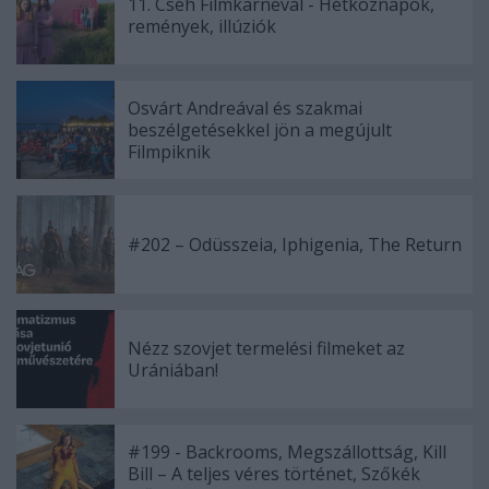
11. Cseh Filmkarnevál - Hétköznapok,
remények, illúziók
Osvárt Andreával és szakmai
beszélgetésekkel jön a megújult
Filmpiknik
#202 – Odüsszeia, Iphigenia, The Return
Nézz szovjet termelési filmeket az
Urániában!
#199 - Backrooms, Megszállottság, Kill
Bill – A teljes véres történet, Szőkék