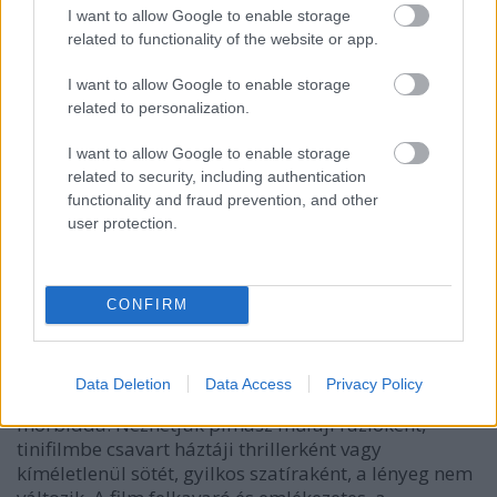
I want to allow Google to enable storage
related to functionality of the website or app.
I want to allow Google to enable storage
related to personalization.
A címben jelölt telivér nemcsak a maga konkrét
I want to allow Google to enable storage
related to security, including authentication
valóságában kap szerepet a történetben, de
functionality and fraud prevention, and other
rétegezett jelentést kap. Hősnőink az elviekben nem
user protection.
létező amerikai arisztokrácia tagjai, a társadalom
felsőbb, minden lehetőséget megkapó osztályához
tartoznak. Sokkolóan banális gonoszságuk az
Amerikai psycho
lapjairól már ismerős lehet, csak
CONFIRM
épp itt nem mutogathatunk a pénzhajhász yuppie-
kultúrára. A
Thoroughbreds
a családi házba, sőt, egy
lánybarátságba oltja a szélsőséges
Data Deletion
Data Access
Privacy Policy
énközpontúságot, és éppen ettől válik igazán
morbiddá. Nézhetjük pimasz műfaji fúzióként,
tinifilmbe csavart háztáji thrillerként vagy
kíméletlenül sötét, gyilkos szatíraként, a lényeg nem