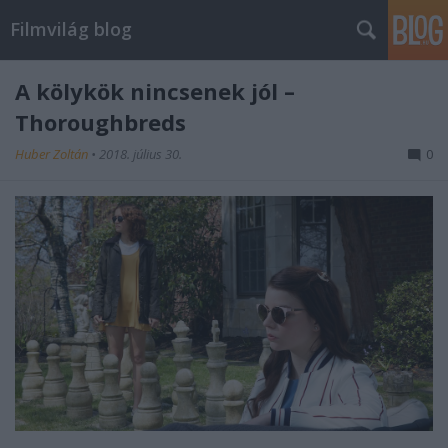
Filmvilág blog
A kölykök nincsenek jól –
Thoroughbreds
Huber Zoltán
•
2018. július 30.
0