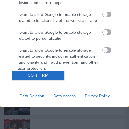
device identifiers in apps.
Premier előtt vetítik a Mambo Maternicát
I want to allow Google to enable storage
related to functionality of the website or app.
I want to allow Google to enable storage
Osvárt Andreával és szakmai
related to personalization.
beszélgetésekkel jön a megújult
Filmpiknik
I want to allow Google to enable storage
related to security, including authentication
functionality and fraud prevention, and other
Velencében mutatkozik be Horvát Lili
user protection.
első angol nyelvű filmje
CONFIRM
Data Deletion
Data Access
Privacy Policy
Augusztusban újra Filmpiknik