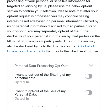
processing of your personal or sensitive information for
során közel nyolcvan produkcióban szerepelt,
targeted advertising by us, please use the below opt-out
közülük 19-ben elmaradhatatlan társával, Terence
section to confirm your selection. Please note that after your
Hillel (polgári nevén Mario Girotti).
opt-out request is processed you may continue seeing
interest-based ads based on personal information utilized by
A közelgő évforduló és Bud Spencer-Terence Hill
us or personal information disclosed to third parties prior to
legendás kettőse előtt tisztelegve június 15-én
your opt-out. You may separately opt-out of the further
pénteken emlékprogramot rendeznek a budapesti
disclosure of your personal information by third parties on the
Pólus Mozi legnagyobb termében. 18 órától egyszeri
IAB’s list of downstream participants. This information may
alkalommal levetítik
Az ördög jobb és bal keze
című
also be disclosed by us to third parties on the
IAB’s List of
filmet, digitálisan felújított kópiáról, Bujtor István és
Downstream Participants
that may further disclose it to other
Újréti László elmaradhatatlan szinkronhangjával. A
third parties.
vetítés után Bud Spencer & Terence Hill
Please note that this website/app uses one or more Google
Personal Data Processing Opt Outs
Emlékzenekar ad háttérvetítéssel színesített
services and may gather and store information including but
élőkoncertet. A négytagú formáció kizárólag névadói
not limited to your visit or usage behaviour. You may click to
I want to opt-out of the Sharing of my
filmjeinek zenéit játssza az eredeti hangzást és zenei
personal data.
grant or deny consent to Google and its third-party tags to
szerkezetet követve, gyerekeknek és felnőtteknek
Opted In
use your data for below specified purposes in below Google
egyaránt szóló koncertműsor lefedi a két színész
consent section.
I want to opt-out of the Sale of my
teljes életművét, minden korszak legismertebb
Personal Data.
dalaiból válogatva.
Opted In