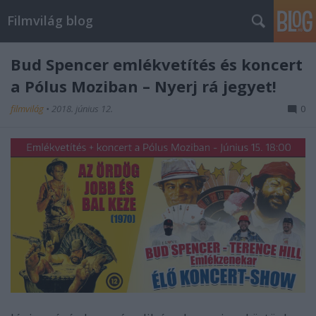
Filmvilág blog
Bud Spencer emlékvetítés és koncert
a Pólus Moziban – Nyerj rá jegyet!
filmvilág
•
2018. június 12.
0