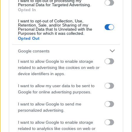
A programra jegyek kaphatók a
Pólus Mozi
I want to opt-out of processing my
Personal Data for Targeted Advertising.
jegypénztárában és honlapján.
Esemény
a
Opted In
Facebookon.
I want to opt-out of Collection, Use,
Retention, Sale, and/or Sharing of my
A június 15-i emlékprogramra a forgalmazó
Personal Data that Is Unrelated with the
jóvoltából kisorsolunk 5 db. páros jegyet. Ha
Purposes for which it was collected.
Opted Out
szeretnél részt venni a vetítésen, írd meg kedvenc
Spencer-Hill filmed címét a
Google consents
blog.filmvilag@gmail.com
címre. Sorsolás: csütörtök
délben.
I want to allow Google to enable storage
related to advertising like cookies on web or
device identifiers in apps.
I want to allow my user data to be sent to
Címkék:
játék
hír
vetítés
spencer-hill
Google for online advertising purposes.
I want to allow Google to send me
personalized advertising.
Ajánlott bejegyzések:
I want to allow Google to enable storage
related to analytics like cookies on web or