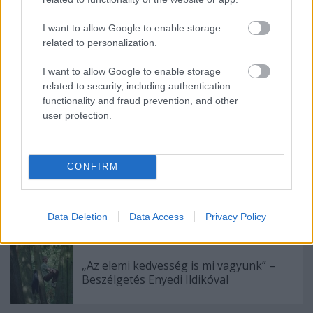
munkás mintegy tanítja a közösség tagjait, hogy nekik is
sikerüljön ez a talpraállás, mert az élet a háború után is
I want to allow Google to enable storage
megy tovább, a múltban történt eseményeket pedig
related to personalization.
újra át kell élni és ezen keresztül feldolgozni.”
I want to allow Google to enable storage
related to security, including authentication
functionality and fraud prevention, and other
user protection.
Címkék:
interjú
magyar
közösségi finanszírozás
szeretföld
buvári tamás
CONFIRM
Data Deletion
Data Access
Privacy Policy
Ajánlott bejegyzések:
„Az elemi kedvesség is mi vagyunk” –
Beszélgetés Enyedi Ildikóval