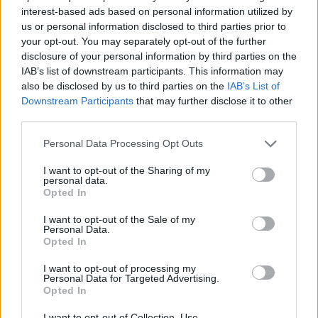
interest-based ads based on personal information utilized by
us or personal information disclosed to third parties prior to
your opt-out. You may separately opt-out of the further
disclosure of your personal information by third parties on the
IAB’s list of downstream participants. This information may
also be disclosed by us to third parties on the
IAB’s List of
Downstream Participants
that may further disclose it to other
third parties.
Please note that this website/app uses one or more Google
Personal Data Processing Opt Outs
services and may gather and store information including but
not limited to your visit or usage behaviour. You may click to
I want to opt-out of the Sharing of my
personal data.
grant or deny consent to Google and its third-party tags to
Opted In
use your data for below specified purposes in below Google
consent section.
I want to opt-out of the Sale of my
2015 elején még nem nagyon lehetett látni semmilyen
Personal Data.
közösségi vagy alternatív játékfilmet, úgyhogy
Opted In
viszonylag eredetinek hatott az ötlet. Mivel Veszprém
I want to opt-out of processing my
mellett élek, főként az ottani kulturális életben vagyok
Personal Data for Targeted Advertising.
benne – először ott kezdtem el tapogatózni. Pillanatok
Opted In
alatt kiderült, hogy nagyon sok mindenkit bele lehet
I want to opt-out of Collection, Use,