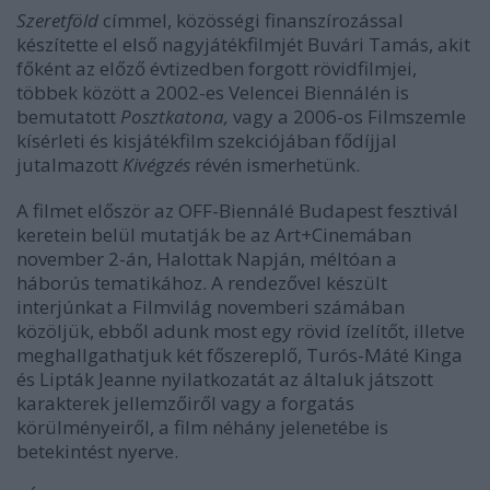
Szeretföld
címmel, közösségi finanszírozással
készítette el első nagyjátékfilmjét Buvári Tamás, akit
főként az előző évtizedben forgott rövidfilmjei,
többek között a 2002-es Velencei Biennálén is
bemutatott
Posztkatona,
vagy a 2006-os Filmszemle
kísérleti és kisjátékfilm szekciójában fődíjjal
jutalmazott
Kivégzés
révén ismerhetünk.
A filmet először az OFF-Biennálé Budapest fesztivál
keretein belül mutatják be az Art+Cinemában
november 2-án, Halottak Napján, méltóan a
háborús tematikához. A rendezővel készült
interjúnkat a Filmvilág novemberi számában
közöljük, ebből adunk most egy rövid ízelítőt, illetve
meghallgathatjuk két főszereplő, Turós-Máté Kinga
és Lipták Jeanne nyilatkozatát az általuk játszott
karakterek jellemzőiről vagy a forgatás
körülményeiről, a film néhány jelenetébe is
betekintést nyerve.