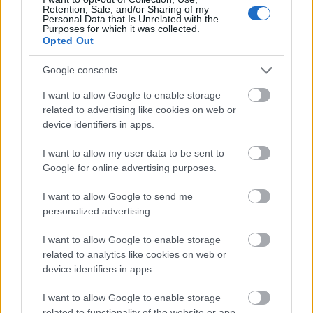
vonni a dologba, akár alkotótársként, mint színészt,
Retention, Sale, and/or Sharing of my
operatőrt, zeneszerzőt vagy producert, akár a
Personal Data that Is Unrelated with the
Purposes for which it was collected.
finanszírozást illetően, gondolok itt különböző helyi
Opted Out
intézményekre vagy vállalkozásokra. Ezt tapasztalva
döntöttem úgy, hogy megpróbálom ilyen módon
Google consents
összehozni a filmet és nem adom be a pályázatra.
I want to allow Google to enable storage
Ekkor már nem is tévé-, hanem nagyjátékfilmben
related to advertising like cookies on web or
gondolkodtam, és itt jött az ötlet, hogy az időtlenség és
device identifiers in apps.
az aktualitás közötti átjárást, vagyis a „semmi nem
I want to allow my user data to be sent to
változik” helyzetet jobban meg tudom úgy mutatni, ha
Google for online advertising purposes.
van egy olyan kerettörténet, ami a mai korhoz passzol.
Ennek az alapja a 2014-ben, Ukrajnában kitört háború
I want to allow Google to send me
lett, szűkebben véve az a folyamat, amelynek során
personalized advertising.
nagyon sok magyar jött át Kárpátaljáról
Magyarországra, vagy az őket ért atrocitások miatt,
I want to allow Google to enable storage
vagy azért, hogy elkerüljék a sorozást. Az ő menekült
related to analytics like cookies on web or
státuszuk adta ki a kerettörténetet, amelynek szereplői
device identifiers in apps.
egy szociális munkás segítségével létrehoznak egy
másik, fiktív történetet, amely egy szűk közösségnek a
I want to allow Google to enable storage
háborút követő talpraállásáról szól. Ezzel a szociális
related to functionality of the website or app.