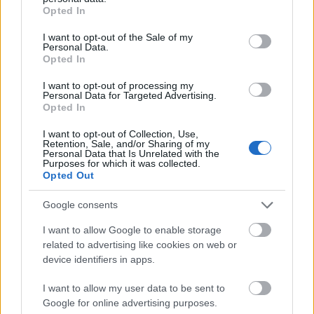
grant or deny consent to Google and its third-party tags to
Opted In
hagyományőrző csoportok (pl. táncház
use your data for below specified purposes in below Google
mozgalom);
consent section.
I want to opt-out of the Sale of my
Personal Data.
kisebbségi, emigráns és “disszidens” kultúra;
Opted In
új életmódot hirdető körök;
vallásos közösségek élete a szocialista
I want to opt-out of processing my
Personal Data for Targeted Advertising.
korszakban.
Opted In
A cél felfedezni és támogatni a független kelet-
I want to opt-out of Collection, Use,
Retention, Sale, and/or Sharing of my
európai dokumentumfilmeket, és a legjobbakat
Personal Data that Is Unrelated with the
bemutatni a nemzetközi közönségnek. A COURAGE–
Purposes for which it was collected.
Opted Out
PAREVO dokumentumfilm-fesztivál egész Kelet-
Európa területéről várja az újszerű megközelítéseket
Google consents
alkalmazó alkotásokat. A fesztivál nyilvános fórumot
és támogató platformot biztosít a feltörekvő
I want to allow Google to enable storage
filmkészítők számára műveik bemutatásához.
related to advertising like cookies on web or
device identifiers in apps.
A pályázat további részletei (formai kikötések,
beküldési határidő stb.)
itt olvashatóak
.
I want to allow my user data to be sent to
Google for online advertising purposes.