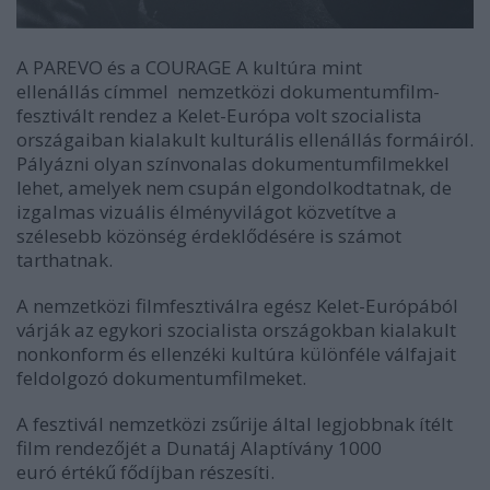
A PAREVO és a COURAGE
A kultúra mint
ellenállás
címmel
nemzetközi dokumentumfilm-
fesztivált
rendez a Kelet-Európa volt szocialista
országaiban kialakult kulturális ellenállás formáiról.
Pályázni olyan színvonalas dokumentumfilmekkel
lehet, amelyek nem csupán elgondolkodtatnak, de
izgalmas vizuális élményvilágot közvetítve a
szélesebb közönség érdeklődésére is számot
tarthatnak.
A nemzetközi filmfesztiválra egész Kelet-Európából
várják az egykori szocialista országokban kialakult
nonkonform és ellenzéki kultúra különféle válfajait
feldolgozó dokumentumfilmeket.
A fesztivál nemzetközi zsűrije által legjobbnak ítélt
film rendezőjét a Dunatáj Alaptívány
1000
euró
értékű fődíjban részesíti.