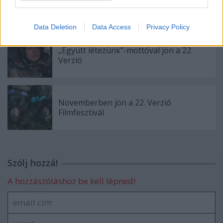
Kedden kezdődik a Verzió!
Data Deletion
Data Access
Privacy Policy
„Együtt létezünk”-mottóval jön a 22.
Verzió
Novemberben jön a 22. Verzió
Filmfesztivál
Szólj hozzá!
A hozzászóláshoz be kell lépned!