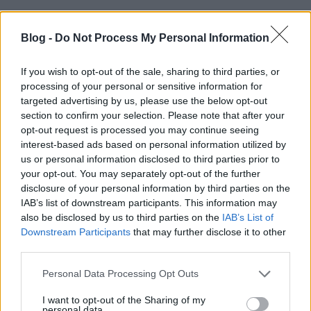
A zsűri által kiválasztott filmeket 2018 májusa és
decembere között, négy közép-európai városban –
Blog -
Do Not Process My Personal Information
Budapesten, Prágában, Bukarestben és Varsóban –,
valamint az Egyesült Királyságban és
If you wish to opt-out of the sale, sharing to third parties, or
Németországban mutatják be a fesztiválsorozat
processing of your personal or sensitive information for
keretében és a kapcsolódó rendezvények keretében.
targeted advertising by us, please use the below opt-out
section to confirm your selection. Please note that after your
A fesztivál a megjelölt tágabb tematikán belül
opt-out request is processed you may continue seeing
különösen az alábbi témákról vár filmeket:
interest-based ads based on personal information utilized by
us or personal information disclosed to third parties prior to
a nonkonform művészet világa a
your opt-out. You may separately opt-out of the further
szocializmusban;
disclosure of your personal information by third parties on the
ifjúsági szubkultúrák, underground zene
IAB’s list of downstream participants. This information may
(rockerek, hippik, punkok);
also be disclosed by us to third parties on the
IAB’s List of
Downstream Participants
that may further disclose it to other
kísérleti színház;
third parties.
alternatív film-, performansz- és táncművészet;
Please note that this website/app uses one or more Google
illegális oktatás és kiadói tevékenységek (pl.
Personal Data Processing Opt Outs
services and may gather and store information including but
szamizdat, repülő egyetemek);
not limited to your visit or usage behaviour. You may click to
I want to opt-out of the Sharing of my
emberi jogok és ökológiai (zöld-) mozgalmak;
personal data.