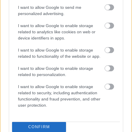
I want to allow Google to send me
personalized advertising.
Címkék:
sajtóközlemény
hír
pályázat
dokumentumfilm
I want to allow Google to enable storage
related to analytics like cookies on web or
device identifiers in apps.
I want to allow Google to enable storage
Ajánlott bejegyzések:
related to functionality of the website or app.
I want to allow Google to enable storage
Jön a Re:Verzió a Verzió legjobb filmjeivel
related to personalization.
I want to allow Google to enable storage
related to security, including authentication
functionality and fraud prevention, and other
Grúz film nyerte meg a Verzió
Filmfesztivál fődíját
user protection.
CONFIRM