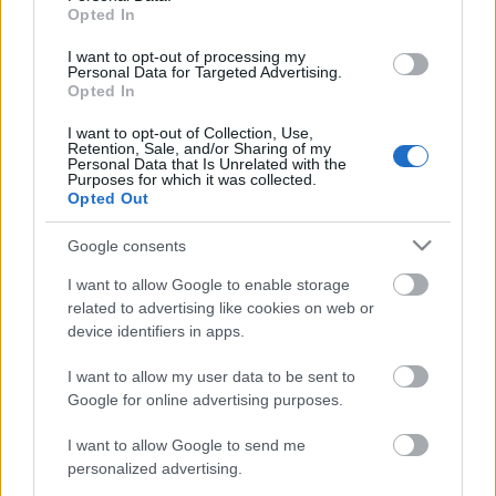
Opted In
írta és rendezte: Charile Chaplin
I want to opt-out of processing my
Főszereplők: Charles Chaplin, Chester Conklin, Henry
Personal Data for Targeted Advertising.
Bergman, Paulette Goddard, Tiny Sandford
Opted In
rendező: Charles Chaplin
I want to opt-out of Collection, Use,
forgatókönyvíró: Charles Chaplin
Retention, Sale, and/or Sharing of my
zeneszerző: Charles Chaplin
Personal Data that Is Unrelated with the
Purposes for which it was collected.
operatőr: Roland Totheroh, Ira H. Morgan
Opted Out
vágó: Charles Chaplin, Willard Nico
producer: Charles Chaplin
Google consents
I want to allow Google to enable storage
related to advertising like cookies on web or
device identifiers in apps.
I want to allow my user data to be sent to
Google for online advertising purposes.
Címkék:
premier
sajtóközlemény
hír
chaplin
I want to allow Google to send me
personalized advertising.