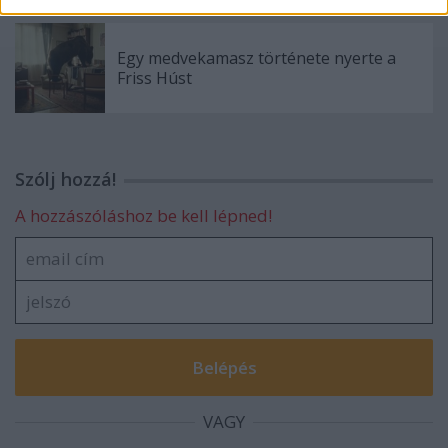
Egy medvekamasz története nyerte a
Friss Húst
Szólj hozzá!
A hozzászóláshoz be kell lépned!
VAGY