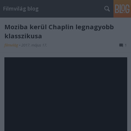
Filmvilág blog
Moziba kerül Chaplin legnagyobb
klasszikusa
filmvilág
•
2017. május 17.
1