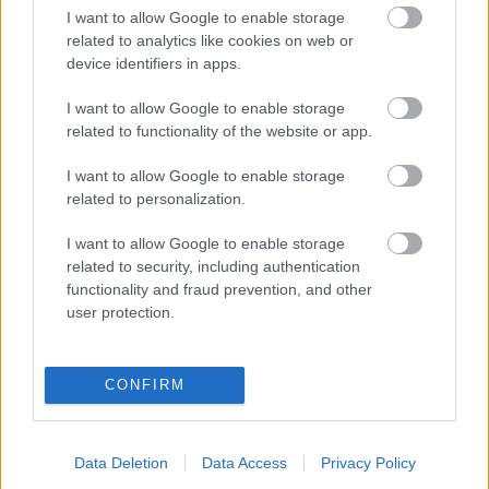
I want to allow Google to enable storage
Ajánlott bejegyzések:
related to analytics like cookies on web or
device identifiers in apps.
Osvárt Andreával és szakmai
beszélgetésekkel jön a megújult
I want to allow Google to enable storage
Filmpiknik
related to functionality of the website or app.
I want to allow Google to enable storage
related to personalization.
Velencében mutatkozik be Horvát Lili
első angol nyelvű filmje
I want to allow Google to enable storage
related to security, including authentication
functionality and fraud prevention, and other
user protection.
Augusztusban újra Filmpiknik
CONFIRM
Júliusban jön a II. Szirtes András Kísérleti
Filmszemle
Data Deletion
Data Access
Privacy Policy