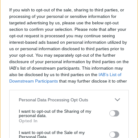
lánnyal, akit a gyámhatóság intézetbe akar zárni. A
lány ennivalót lop, Charlie pedig nem tud fizetni az
If you wish to opt-out of the sale, sharing to third parties, or
étteremben, emiatt mindketten újra börtönbe
processing of your personal or sensitive information for
targeted advertising by us, please use the below opt-out
kerülnek...Charlie végigjárja a modernkori pokol
section to confirm your selection. Please note that after your
bugyrait, a „sorok között” egy ijesztő képet
opt-out request is processed you may continue seeing
vizionálva az elgépesedő társadalomról.
interest-based ads based on personal information utilized by
us or personal information disclosed to third parties prior to
Habár '36-ban már létezett hangosfilm és ez volt az
your opt-out. You may separately opt-out of the further
a film, ahol először volt hallható Chaplin hangja egy
disclosure of your personal information by third parties on the
groteszk dalban, a szakértők mégis ezt a filmet
IAB’s list of downstream participants. This information may
tartják "az utolsó nagy némafilm-komédiának",
also be disclosed by us to third parties on the
IAB’s List of
amivel lezárult Hollywood egy nagy korszaka. Az
Downstream Participants
that may further disclose it to other
1936-ban készül filmtörténeti klasszikusa most több
third parties.
mint 80 év után újra mozivásznon látható,
digitálisan restaurált kópiáról.
Please note that this website/app uses one or more Google
Personal Data Processing Opt Outs
services and may gather and store information including but
Bemutató:
2017. május 25.
not limited to your visit or usage behaviour. You may click to
I want to opt-out of the Sharing of my
personal data.
Forgalmazó: Pannonia Entertainment
grant or deny consent to Google and its third-party tags to
Opted In
use your data for below specified purposes in below Google
fekete-fehér, amerikai vígjáték/filmszatíra, 87 perc,
consent section.
I want to opt-out of the Sale of my
1936 (12)
Personal Data.