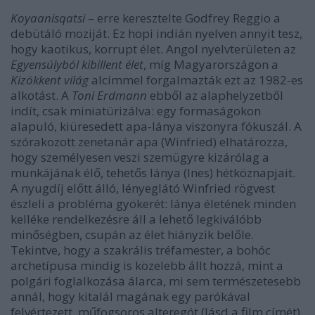
Koyaanisqatsi
– erre keresztelte Godfrey Reggio a
debütáló moziját. Ez hopi indián nyelven annyit tesz,
hogy kaotikus, korrupt élet. Angol nyelvterületen az
Egyensúlyból kibillent élet
, míg Magyarországon a
Kizökkent világ
alcímmel forgalmazták ezt az 1982-es
alkotást. A
Toni Erdmann
ebből az alaphelyzetből
indít, csak miniatürizálva: egy formaságokon
alapuló, kiüresedett apa-lánya viszonyra fókuszál. A
szórakozott zenetanár apa (Winfried) elhatározza,
hogy személyesen veszi szemügyre kizárólag a
munkájának élő, tehetős lánya (Ines) hétköznapjait.
A nyugdíj előtt álló, lényeglátó Winfried rögvest
észleli a probléma gyökerét: lánya életének minden
kelléke rendelkezésre áll a lehető legkiválóbb
minőségben, csupán az élet hiányzik belőle.
Tekintve, hogy a szakrális tréfamester, a bohóc
archetípusa mindig is közelebb állt hozzá, mint a
polgári foglalkozása álarca, mi sem természetesebb
annál, hogy kitalál magának egy parókával
felvértezett, műfogsoros alteregót (lásd a film címét),