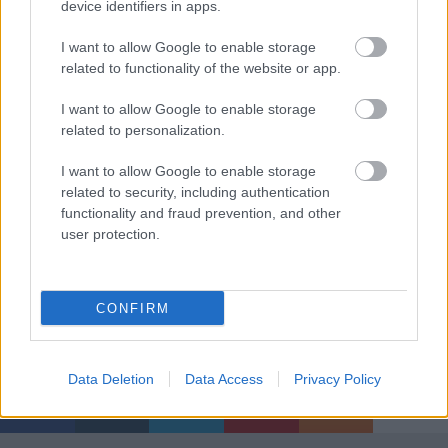
nem Herr Erdmann volt az első, aki demonstrálta a
device identifiers in apps.
fényteljes derű és az őszinte emberszeretet gyógyító
erejét. A folyamatos növekedésre épülő, mindent és
I want to allow Google to enable storage
related to functionality of the website or app.
mindenkit felfaló rendszertől csupán egy gondolat
választja el a bizalomra és együttműködésre épülő
I want to allow Google to enable storage
„elég” kultúráját. Az „elég” kultúrájában pedig Toni
related to personalization.
Erdmann nem egy lenézett bohóc, hanem a rendszer
legfőbb letéteményese.
I want to allow Google to enable storage
related to security, including authentication
functionality and fraud prevention, and other
user protection.
Korábbi kritikánk a filmről:
itt.
CONFIRM
Címkék:
német
jegyzet
új
filmkritika
dramedy
bestof2016
Data Deletion
Data Access
Privacy Policy