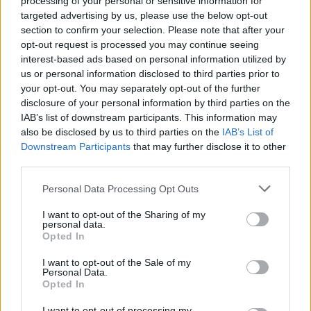
processing of your personal or sensitive information for
visszaemlékezés, visszazökkenés) végpontját jelentő
targeted advertising by us, please use the below opt-out
születésnapi fogadás szürreális szcénája.
section to confirm your selection. Please note that after your
opt-out request is processed you may continue seeing
interest-based ads based on personal information utilized by
us or personal information disclosed to third parties prior to
your opt-out. You may separately opt-out of the further
disclosure of your personal information by third parties on the
IAB’s list of downstream participants. This information may
also be disclosed by us to third parties on the
IAB’s List of
Downstream Participants
that may further disclose it to other
third parties.
Please note that this website/app uses one or more Google
Personal Data Processing Opt Outs
services and may gather and store information including but
not limited to your visit or usage behaviour. You may click to
I want to opt-out of the Sharing of my
personal data.
Maren Ade harmadik nagyjátékfilmje, amely méltán
grant or deny consent to Google and its third-party tags to
Opted In
aratott osztatlan sikert az idei cannes-i szemlén,
use your data for below specified purposes in below Google
consent section.
egészen figyelemreméltóan szubtilis és
I want to opt-out of the Sale of my
Personal Data.
részletgazdag, emellett pedig szájbarágás nélkül ad
Opted In
helyzetjelentést az egyéni és a családi problémákat
elmélyítő nagystruktúráról. Ennek a
I want to opt-out of processing my