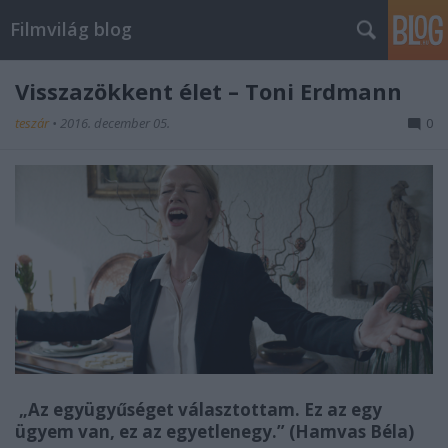
Filmvilág blog
Visszazökkent élet – Toni Erdmann
teszár
•
2016. december 05.
0
„Az együgyűséget választottam. Ez az egy
ügyem van, ez az egyetlenegy.” (Hamvas Béla)