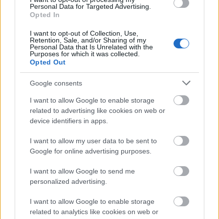
nagystruktúrának, amit kapitalizmusnak neveznek,
Personal Data for Targeted Advertising.
Opted In
pénzügyi szempontból vannak nyertesei és vannak
vesztesei. Emberi szempontból azonban csak
I want to opt-out of Collection, Use,
vesztesei vannak: előbbi oldalról a
Toni Erdmann
és a
Retention, Sale, and/or Sharing of my
Personal Data that Is Unrelated with the
Demolition
, míg utóbbi oldalról a
Mennyit ér az
Purposes for which it was collected.
ember?
és az
Én, Daniel Blake
tudósított idén a lehető
Opted Out
legnagyobb precizitással. Az előbbi tételek szerint
kivételes esetekben van remény, az utóbbi oldal
Google consents
azonban a teljes kilátástalanságról nyújt szívszorító
I want to allow Google to enable storage
látleletet. A folyamatos gazdasági növekedésre
related to advertising like cookies on web or
alapozó nagystruktúra emberi költségei között
device identifiers in apps.
találjuk tehát a realitásérzéküket elvesztett, üres
héjakat (az ún. „elit” szűk körét), és a nincstelen,
I want to allow my user data to be sent to
emberi méltóságukban megalázott tömegeket.
Google for online advertising purposes.
Vajon mi történne, ha a
Toni Erdmann
motivált,
I want to allow Google to send me
roppant céltudatos és szorgalmas nemzetközi
personalized advertising.
„elitje” a létmételyező nihil irányába történő intenzív
pedálozás helyett az életet gazdagító erők
I want to allow Google to enable storage
szolgálatába szegődne? A képlet igen egyszerű, és
related to analytics like cookies on web or