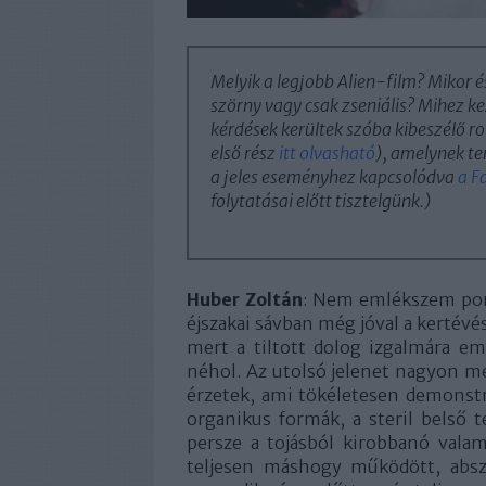
Melyik a legjobb Alien-film? Mikor é
szörny vagy csak zseniális? Mihez k
kérdések kerültek szóba kibeszélő 
első rész
itt olvasható
), amelynek t
a jeles eseményhez kapcsolódva
a F
folytatásai előtt tisztelgünk.)
Huber Zoltán
: Nem emlékszem pont
éjszakai sávban még jóval a kertévé
mert a tiltott dolog izgalmára e
néhol. Az utolsó jelenet nagyon m
érzetek, ami tökéletesen demonstr
organikus formák, a steril belső t
persze a tojásból kirobbanó vala
teljesen máshogy működött, abszo