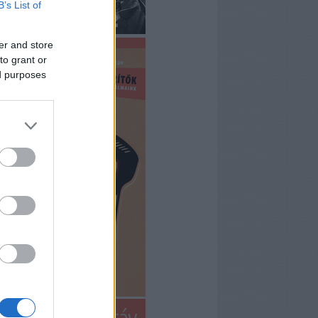
B’s List of
er and store
to grant or
ed purposes