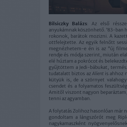
Bilsiczky Balázs
: Az első réssz
anyukámnak köszönhető. ‘83-ban ho
rokonok, barátok mozizni. A kazett
ottfelejtette. Az egyik felnőtt s
megnézhetem-e én is az “új filme
rendje és módja szerint, miután el
elé húztam a pokrócot és belekezd
gyűjtöttem a Jedi-bábukat, term
tudatalatt biztos az
Alient
is ahhoz m
kütyük is, de a szörnyet valahogy
csendet és a folyamatos feszültsé
Amitől viszont nagyon beparáztam,
tenni az agyamban.
A folytatás Zolihoz hasonlóan már n
gondoltam a lángszórót meg Riple
nagykamaszként nyögvenyelősnek 