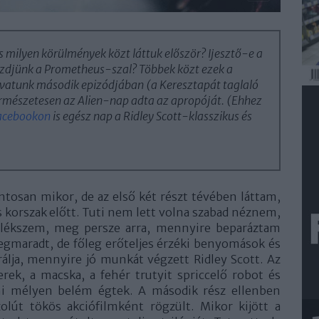
s milyen körülmények közt láttuk először? Ijesztő-e a
ezdjünk a
Prometheus
-szal? Többek közt ezek a
rovatunk második epizódjában (a
Keresztapá
t taglaló
ermészetesen az Alien-nap adta az apropóját. (Ehhez
acebookon
is egész nap a Ridley Scott-klasszikus és
osan mikor, de az első két részt tévében láttam,
s korszak előtt. Tuti nem lett volna szabad néznem,
mlékszem, meg persze arra, mennyire beparáztam
egmaradt, de főleg erőteljes érzéki benyomások és
álja, mennyire jó munkát végzett Ridley Scott. Az
erek, a macska, a fehér trutyit spriccelő robot és
mi mélyen belém égtek. A második rész ellenben
lút tökös akciófilmként rögzült. Mikor kijött a