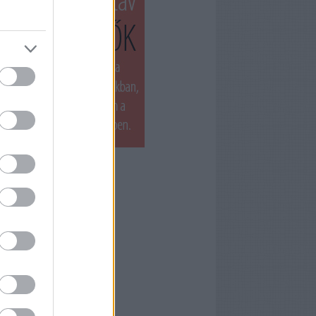
T LÁTTUK LEGUTÓBB
ets by filmnaplo
ÁNLOTT OLVASMÁNY