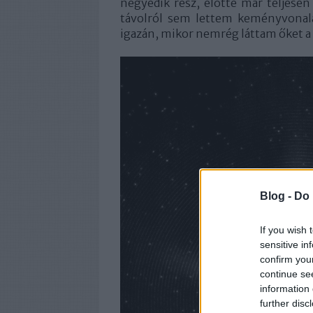
negyedik rész, előtte már teljesen 
távolról sem lettem keményvonala
igazán, mikor nemrég láttam őket a
Blog -
Do 
If you wish 
sensitive in
confirm you
continue se
information 
further disc