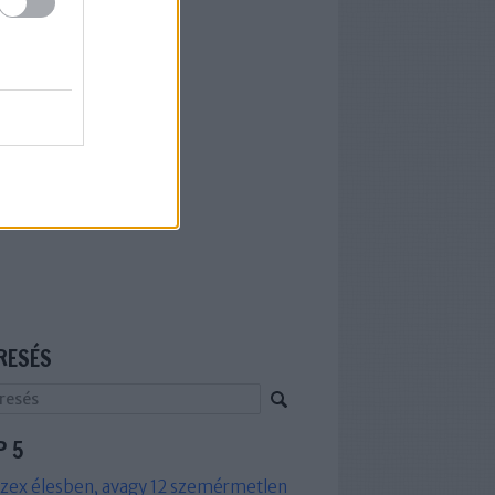
RESÉS
P 5
zex élesben, avagy 12 szemérmetlen