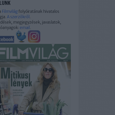
LUNK
a
Filmvilág
folyóiratának hivatalos
gja.
A szerzőkről
.
dések, megjegyzések, javaslatok,
tóanyagok:
email
.