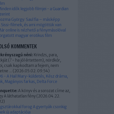
ilm
inden idők legjobb filmjei - a Guardian
zerint
ozma György: Saul fia – másképp
 Sissi-filmek, és ami mögöttük van
ár online is nézhető a fénymásolóval
orgatott magyar erotikus film
OLSÓ KOMMENTEK
ekrényszagú néni:
Krindzs, para,
kjút (? - ha jól értettem), nördkór,
pi, csak kapkodtam a fejem, nem
etne ...
(
2026.05.02. 09:54
)
6 - A Hail Mary-küldetés, Kész dráma,
k, Magányos farkas, Delta Force
anquette:
A könyv és a sorozat címe az,
y A láthatatlan fény
(
2026.04.22.
22
)
ágsztárokkal forog A gyertyák csonkig
ek új adaptációja