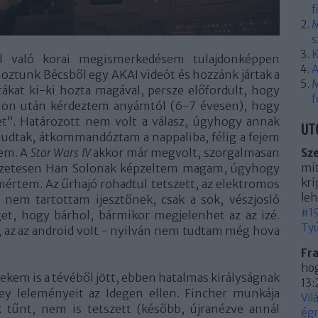
f
M
s
K
el való korai megismerkedésem tulajdonképpen
A
ztunk Bécsből egy AKAI videót és hozzánk jártak a
M
ákat ki-ki hozta magával, persze előfordult, hogy
f
ession után kérdeztem anyámtól (6-7 évesen), hogy
t”. Határozott nem volt a válasz, úgyhogy annak
UT
aludtak, átkommandóztam a nappaliba, félig a fejem
tem. A
Star Wars IV
akkor már megvolt, szorgalmasan
Sz
mít
észetesen Han Solonak képzeltem magam, úgyhogy
krí
értem. Az űrhajó rohadtul tetszett, az elektromos
leh
 nem tartottam ijesztőnek, csak a sok, vészjosló
#19
get, hogy bárhol, bármikor megjelenhet az az izé.
Tyú
 az az android volt - nyilván nem tudtam még hova
Fr
hog
ekem is a tévéből jött, ebben hatalmas királyságnak
13:
y leleményeit az Idegen ellen. Fincher munkája
Vil
tűnt, nem is tetszett (később, újranézve annál
égn