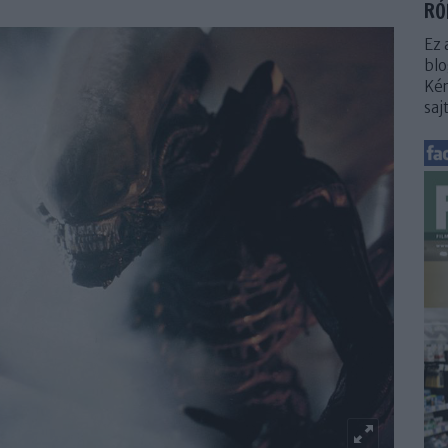
RÓ
Ez 
blo
Kér
saj