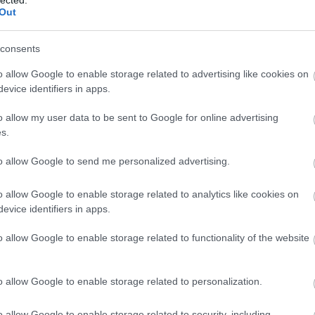
Out
consents
o allow Google to enable storage related to advertising like cookies on
evice identifiers in apps.
o allow my user data to be sent to Google for online advertising
s.
e-vége felé, gyerekként találkoztam az első résszel
to allow Google to send me personalized advertising.
krétan a videószobává kinevezett étkezőben, de
EZ
ele
találkozom (csak arra emlékeztem utólag, hogy
Twe
m is mertem végignézni, egy ember beszélő feje
o allow Google to enable storage related to analytics like cookies on
almam sem volt róla, hogy zseniális cucc (akkor még
evice identifiers in apps.
AJ
 évekkel később lett HBO-nk, és leadták a második
o allow Google to enable storage related to functionality of the website
szett, bár ezt csak óvatosan mertem bevallani
gy utálom a horrort, ugyanis).
o allow Google to enable storage related to personalization.
 végleg, amikor a harmadik rész tiszteletére a
é műsorra tűzte két egymás utáni héten az első
o allow Google to enable storage related to security, including