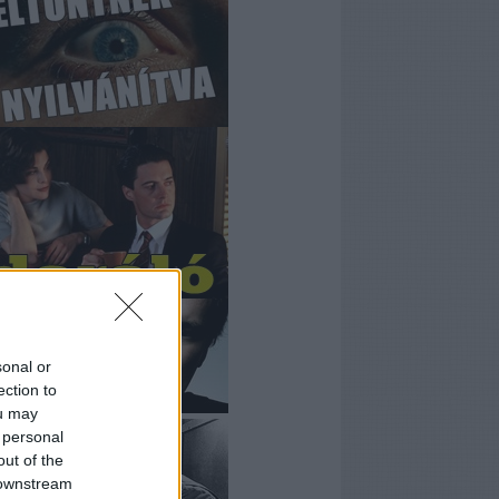
sonal or
ection to
ou may
 personal
out of the
 downstream