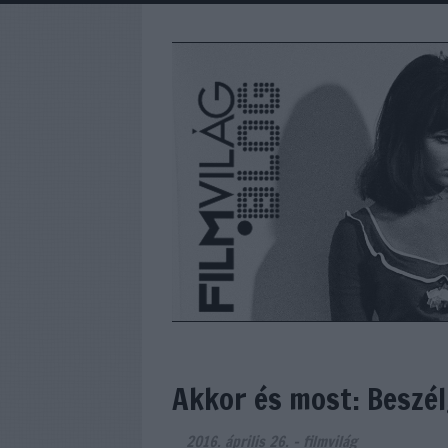
Akkor és most: Beszél
2016. április 26.
-
filmvilág