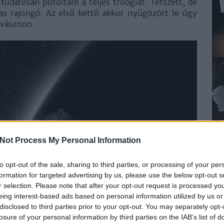
tudatosan pótoltam a teljes trilógiát. Tetszett, de
s rajongó. Az első kettő akkor nyűgözött le úgy
 vásznon.
Not Process My Personal Information
to opt-out of the sale, sharing to third parties, or processing of your per
formation for targeted advertising by us, please use the below opt-out s
r selection. Please note that after your opt-out request is processed y
eing interest-based ads based on personal information utilized by us or
disclosed to third parties prior to your opt-out. You may separately opt-
losure of your personal information by third parties on the IAB’s list of