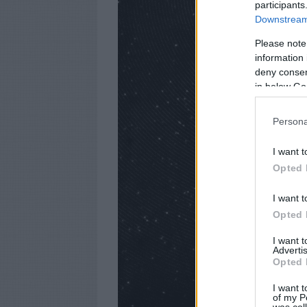
participants
Downstream 
Please note
information 
deny consent
in below Go
Persona
I want t
Opted 
I want t
Opted 
I want 
Advertis
Opted 
I want t
of my P
was col