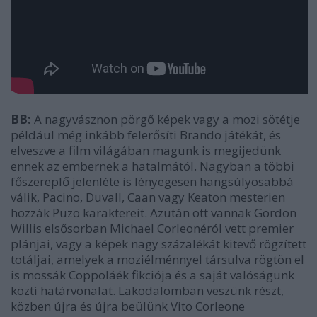
BB:
A nagyvásznon pörgő képek vagy a mozi sötétje
például még inkább felerősíti Brando játékát, és
elveszve a film világában magunk is megijedünk
ennek az embernek a hatalmától. Nagyban a többi
főszereplő jelenléte is lényegesen hangsúlyosabbá
válik, Pacino, Duvall, Caan vagy Keaton mesterien
hozzák Puzo karaktereit. Azután ott vannak Gordon
Willis elsősorban Michael Corleonéról vett premier
plánjai, vagy a képek nagy százalékát kitevő rögzített
totáljai, amelyek a moziélménnyel társulva rögtön el
is mossák Coppoláék fikciója és a saját valóságunk
közti határvonalat. Lakodalomban veszünk részt,
közben újra és újra beülünk Vito Corleone