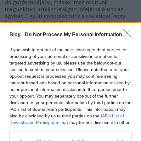
dolgozószobájába, máskor meg ordítunk
magunkban, amikor levágott lófejet találunk az
ágyban. Együtt gondolkodunk a családdal, hogy
beszálljunk-e a heroinbizniszbe, és közvetlen
cinkostársakká lényegülünk át a végső leszámolás
Blog -
Do Not Process My Personal Information
során.
BS:
Érthetetlen (illetve az Oscar-díj történelmét
If you wish to opt-out of the sale, sharing to third parties, or
ismerve annyira mégsem), miért nem kapott még
processing of your personal or sensitive information for
csak jelölést sem Gordon Willis a fényképezésért.
targeted advertising by us, please use the below opt-out
section to confirm your selection. Please note that after your
Elképesztő a film világítása, a képek fele
opt-out request is processed you may continue seeing
gyakorlatilag árnyékban van, és ez mégsem zavaró,
interest-based ads based on personal information utilized by
sőt még csak hatásvadász megoldásnak sem tűnik.
us or personal information disclosed to third parties prior to
Ezen a ponton említsük meg, hogy a felújított
your opt-out. You may separately opt-out of the further
digitális kópia szinte hibátlan, tudom, blaszfémia,
disclosure of your personal information by third parties on the
de számomra néhol még a celluloid
IAB’s list of downstream participants. This information may
anyagszerűségét is visszaadta.
also be disclosed by us to third parties on the
IAB’s List of
Downstream Participants
that may further disclose it to other
third parties.
Please note that this website/app uses one or more Google