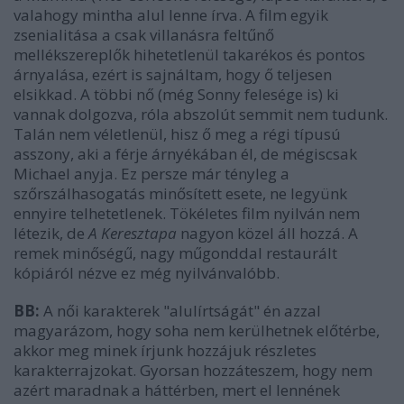
valahogy mintha alul lenne írva. A film egyik
zsenialitása a csak villanásra feltűnő
mellékszereplők hihetetlenül takarékos és pontos
árnyalása, ezért is sajnáltam, hogy ő teljesen
elsikkad. A többi nő (még Sonny felesége is) ki
vannak dolgozva, róla abszolút semmit nem tudunk.
Talán nem véletlenül, hisz ő meg a régi típusú
asszony, aki a férje árnyékában él, de mégiscsak
Michael anyja. Ez persze már tényleg a
szőrszálhasogatás minősített esete, ne legyünk
ennyire telhetetlenek. Tökéletes film nyilván nem
létezik, de
A
Keresztapa
nagyon közel áll hozzá. A
remek minőségű, nagy műgonddal restaurált
kópiáról nézve ez még nyilvánvalóbb.
BB:
A női karakterek "alulírtságát" én azzal
magyarázom, hogy soha nem kerülhetnek előtérbe,
akkor meg minek írjunk hozzájuk részletes
karakterrajzokat. Gyorsan hozzáteszem, hogy nem
azért maradnak a háttérben, mert el lennének