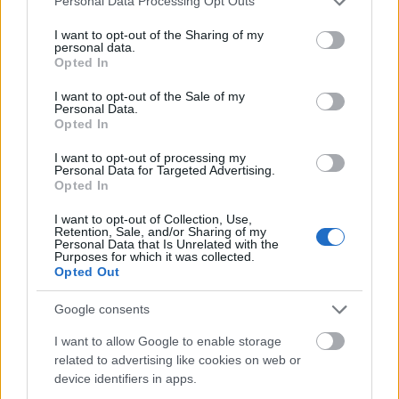
Personal Data Processing Opt Outs
services and may gather and store information including but
not limited to your visit or usage behaviour. You may click to
I want to opt-out of the Sharing of my
personal data.
grant or deny consent to Google and its third-party tags to
Opted In
use your data for below specified purposes in below Google
consent section.
I want to opt-out of the Sale of my
Personal Data.
Opted In
I want to opt-out of processing my
Personal Data for Targeted Advertising.
Opted In
I want to opt-out of Collection, Use,
HZ:
Szokták mondani, amíg nem nézted meg
Retention, Sale, and/or Sharing of my
Personal Data that Is Unrelated with the
vászonról, valójában nem is láttad a filmet. Bár
Purposes for which it was collected.
erősen túlzónak és sznobnak tartom ezt a
Opted Out
megállapítást, ebben az esetben tényleg van benne
valami. Hiába ismertem alaposan, moziban
Google consents
döbbentem rá, hogy
A Keresztapa
az arcok és a
I want to allow Google to enable storage
fekete szín filmje. Mindig óriási élmény ezt a
related to advertising like cookies on web or
hihetetlen színészgárdát figyelni, ám az alakításaik
device identifiers in apps.
finomságai csak ekkora méretben bontakozhatnak