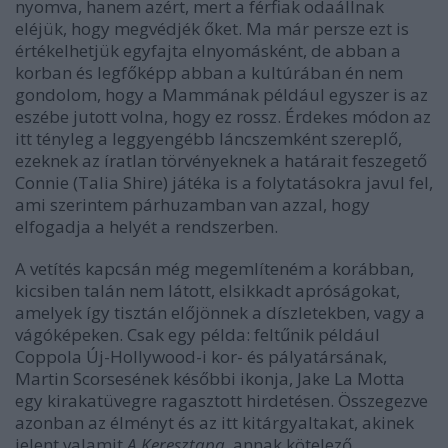
nyomva, hanem azért, mert a férfiak odaállnak
eléjük, hogy megvédjék őket. Ma már persze ezt is
értékelhetjük egyfajta elnyomásként, de abban a
korban és legfőképp abban a kultúrában én nem
gondolom, hogy a Mammának például egyszer is az
eszébe jutott volna, hogy ez rossz. Érdekes módon az
itt tényleg a leggyengébb láncszemként szereplő,
ezeknek az íratlan törvényeknek a határait feszegető
Connie (Talia Shire) játéka is a folytatásokra javul fel,
ami szerintem párhuzamban van azzal, hogy
elfogadja a helyét a rendszerben.
A vetítés kapcsán még megemlíteném a korábban,
kicsiben talán nem látott, elsikkadt apróságokat,
amelyek így tisztán előjönnek a díszletekben, vagy a
vágóképeken. Csak egy példa: feltűnik például
Coppola Új-Hollywood-i kor- és pályatársának,
Martin Scorsesének későbbi ikonja, Jake La Motta
egy kirakatüvegre ragasztott hirdetésen. Összegezve
azonban az élményt és az itt kitárgyaltakat, akinek
jelent valamit
A Keresztapa
, annak kötelező