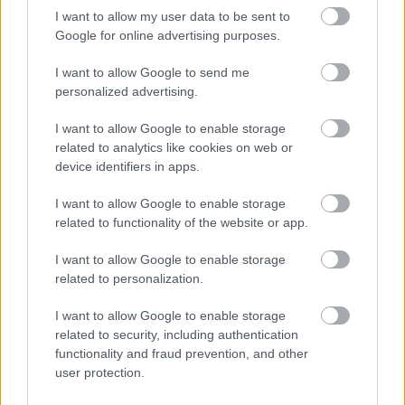
igazán. Az átható tekintetek, az apró arcrándulások,
I want to allow my user data to be sent to
a finom gesztusok fontosabbak a párbeszédeknél és
Google for online advertising purposes.
a moziban sokkal erőteljesebben kidomborodnak.
Már önmagában emiatt is érdemes lenne
I want to allow Google to send me
elzarándokolni egy vetítésre, de még ott a másik
personalized advertising.
dolog, az általatok is említett fényképezés. Nemcsak
árnyékban vannak az arcok, de az egész filmet a
I want to allow Google to enable storage
fekete szín uralja, csodálatosan kiegészülve némi
related to analytics like cookies on web or
barnával. Még a napfényes jelenetek, a narancsok
device identifiers in apps.
vagy a színes ruhába öltözött nők is sötétlenek. Nem
azért, mert alul lennének világítva, a fekete
I want to allow Google to enable storage
related to functionality of the website or app.
mindenhol ott lappang és mindennel keveredik. Ez
az egyszerre elegáns, tragikus és fenséges fény- és
I want to allow Google to enable storage
színvilág kivetítve valósággal bemászik az ember
related to personalization.
bőre alá. Emiatt sokkal masszívabbnak éreztem a
film hangulatát és most először vizuálisan is durván
I want to allow Google to enable storage
lehengerelt.
related to security, including authentication
functionality and fraud prevention, and other
BB
: Említsük meg azt is, hogy a felújított változatban
user protection.
a hangsávot is baromi jól felturbózták. Még a
macska pürrögése is tisztán és gyönyörűen hallható