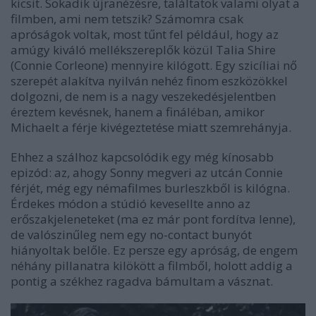
kicsit. Sokadik újranézésre, találtatok valami olyat a
filmben, ami nem tetszik? Számomra csak
apróságok voltak, most tűnt fel például, hogy az
amúgy kiváló mellékszereplők közül Talia Shire
(Connie Corleone) mennyire kilógott. Egy szicíliai nő
szerepét alakítva nyilván nehéz finom eszközökkel
dolgozni, de nem is a nagy veszekedésjelentben
éreztem kevésnek, hanem a fináléban, amikor
Michaelt a férje kivégeztetése miatt szemrehányja.
Ehhez a szálhoz kapcsolódik egy még kínosabb
epizód: az, ahogy Sonny megveri az utcán Connie
férjét, még egy némafilmes burleszkből is kilógna.
Érdekes módon a stúdió kevesellte anno az
erőszakjeleneteket (ma ez már pont fordítva lenne),
de valószinűleg nem egy no-contact bunyót
hiányoltak belőle. Ez persze egy apróság, de engem
néhány pillanatra kilökött a filmből, holott addig a
pontig a székhez ragadva bámultam a vásznat.