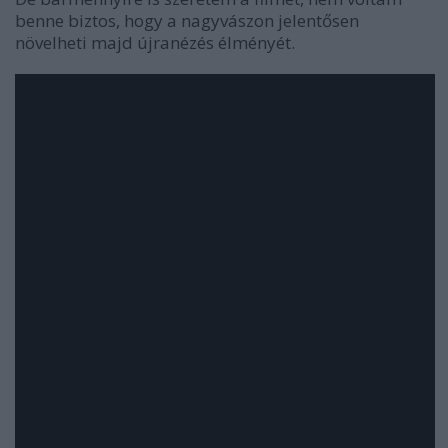
benne biztos, hogy a nagyvászon jelentősen
növelheti majd újranézés élményét.