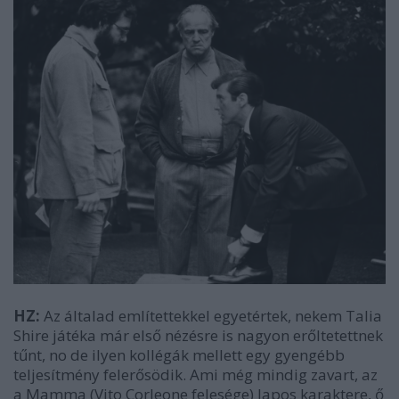
HZ:
Az általad említettekkel egyetértek, nekem Talia
Shire játéka már első nézésre is nagyon erőltetettnek
tűnt, no de ilyen kollégák mellett egy gyengébb
teljesítmény felerősödik. Ami még mindig zavart, az
a Mamma (Vito Corleone felesége) lapos karaktere, ő