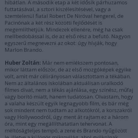
hibátlan. A második etap a két idősík párhuzamos
futtatásával, a sztori kiszélesítésével, vagy a
szemtelenül fiatal Robert De Niróval hengerel, de
Pacinónak a két rész közötti fejlődését is
megemlíthetjük. Mindezek ellenére, még ha csak
mellbedobással is, de az első rész a befutó. Nagyon
egyszerű megnevezni az okot: úgy hívják, hogy
Marlon Brando.
Huber Zoltán:
Már nem emlékszem pontosan,
mikor láttam először, de az első mozgóképek egyike
volt, amit már célirányosan választottam a tékában.
Nem az általános iskolában aktuálisan uralkodó
filmes divat, nem a tékás ajánlása, egy színész, műfaj
vagy borító miatt, hanem tudatosan. Olvastam, hogy
a valaha készült egyik legnagyobb film, és bár még
sok mindent nem tudtam az alkotókról, a korszakról
vagy Hollywoodról, úgy ment át rajtam ez a három
óra, mint egy megállíthatatlan tehervonat. A
méltóságteljes tempó, a zene és Brando nyűgözött
le, illetve a különös mikrovilág, ahol gyilkolnak