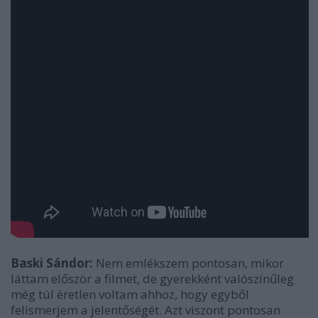
Baski Sándor:
Nem emlékszem pontosan, mikor
láttam először a filmet, de gyerekként valószínűleg
még túl éretlen voltam ahhoz, hogy egyből
felismerjem a jelentőségét. Azt viszont pontosan