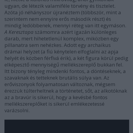
ugyan, de létezik valamiféle törvény és tisztelet.
Azóta jó néhányszor újranéztem (többször, mint a
szerintem nem ennyire erős második részt) és
mindig ledöbbenek, mennyi réteg van itt egymáson.
A Keresztapa
számomra azért igazán különleges
darab, mert hihetetlenül komplex, miközben egy
pillanatra sem nehézkes. Adott egy archaikus
drámai helyzet (a fiú kénytelen elfoglalni az apja
helyét és közben férfivá érik), a két figura körül pedig
elképesztő mennyiségű mellékszereplő bukkan fel.
Itt bizony tényleg mindenki fontos, a döntéseknek, a
szavaknak és tetteknek brutális súlya van. Az
erőviszonyok folyamatosan változnak, mégsem
érezzük túlterheltnek a történetet, sőt, az alkotóknak
az a bravúr is sikerül, hogy a kevésbé fontos
mellékszereplőket is sikerül emlékezetessé
varázsolni.