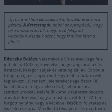
Új rovatunkban klasszikusokat beszélünk ki, most
például
A Keresztapá
t, abból az apropóból, hogy
újra mozikba került, méghozzá felújított
verzióban. Kezdjük azzal, hogy ki mikor látta a
filmet.
Bilsiczky Balázs
: Valamikor a 90-es évek vége felé
jött elő az OCD-m, követelve, hogy rangsoroljak és
listázzak, kategorizáljak és katalogizáljak. Coppola
trilógiája igazi csapda volt. Egyfelől imádtam vele
foglalkozni, újranézni jeleneteket (legelőször '90
körül láttam még az első részt), lehámozni a
szimbólumokat. Másfelől komoly fejtörést okozott
annak eldöntése, hogy a most újravetített, ’72-ben
forgott nyitány, vagy a két évvel későbbi folytatás az
igazi
Keresztapa. Mindkettő bivalyerős és majdnem