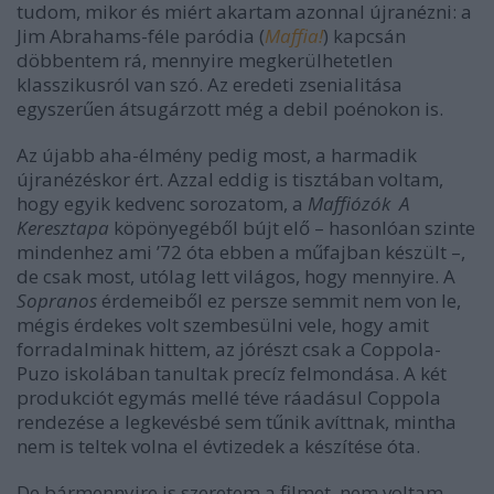
tudom, mikor és miért akartam azonnal újranézni: a
Jim Abrahams-féle paródia (
Maffia!
) kapcsán
döbbentem rá, mennyire megkerülhetetlen
klasszikusról van szó. Az eredeti zsenialitása
egyszerűen átsugárzott még a debil poénokon is.
Az újabb aha-élmény pedig most, a harmadik
újranézéskor ért. Azzal eddig is tisztában voltam,
hogy egyik kedvenc sorozatom, a
Maffiózók
A
Keresztapa
köpönyegéből bújt elő – hasonlóan szinte
mindenhez ami ’72 óta ebben a műfajban készült –,
de csak most, utólag lett világos, hogy mennyire. A
Sopranos
érdemeiből ez persze semmit nem von le,
mégis érdekes volt szembesülni vele, hogy amit
forradalminak hittem, az jórészt csak a Coppola-
Puzo iskolában tanultak precíz felmondása. A két
produkciót egymás mellé téve ráadásul Coppola
rendezése a legkevésbé sem tűnik avíttnak, mintha
nem is teltek volna el évtizedek a készítése óta.
De bármennyire is szeretem a filmet, nem voltam