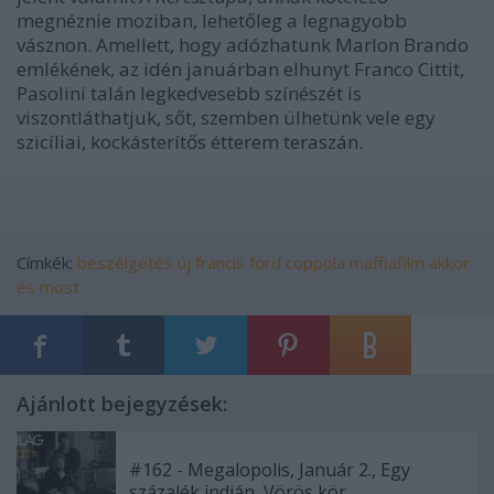
megnéznie moziban, lehetőleg a legnagyobb
vásznon. Amellett, hogy adózhatunk Marlon Brando
emlékének, az idén januárban elhunyt Franco Cittit,
Pasolini talán legkedvesebb színészét is
viszontláthatjuk, sőt, szemben ülhetünk vele egy
szicíliai, kockásterítős étterem teraszán.
Címkék:
beszélgetés
új
francis ford coppola
maffiafilm
akkor
és most
Ajánlott bejegyzések:
#162 - Megalopolis, Január 2., Egy
százalék indián, Vörös kör