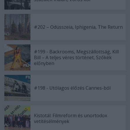
#202 – Odüsszeia, Iphigenia, The Return
#199 - Backrooms, Megszállottság, Kill
Bill – A teljes véres történet, Szőkék
előnyben
#198 - Utólagos élőzés Cannes-ból
Kistotál: Filmreform és unortodox
vetítésélmények