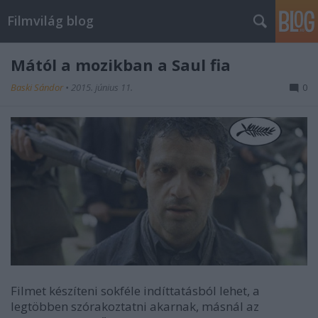
Filmvilág blog
Mától a mozikban a Saul fia
Baski Sándor
•
2015. június 11.
0
Filmet készíteni sokféle indíttatásból lehet, a
legtöbben szórakoztatni akarnak, másnál az