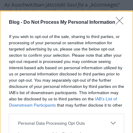
Az Auschwitzban játszódó
Saul fia
a „közönséges”
rabok helyett a saját fogolytársaik elpusztításában
segédkező sonderkommandósok világát mutatja be.
Blog -
Do Not Process My Personal Information
Önmagában már ez is újdonság lenne, de Nemes
Jeles legnagyobb leleménye, hogy úgy forgatott egy
holokausztfilmet, hogy valójában nem
If you wish to opt-out of the sale, sharing to third parties, or
holokausztfilmet forgatott. Nem akart egy komplett
processing of your personal or sensitive information for
targeted advertising by us, please use the below opt-out
tablót felrajzolni, sem a könnyfakasztás, sem a
section to confirm your selection. Please note that after your
sokkolás, sem a szépelgés nem volt célja, mindössze
opt-out request is processed you may continue seeing
egyetlen ember egyetlen napját követi.
interest-based ads based on personal information utilized by
us or personal information disclosed to third parties prior to
Erdély Mátyás kamerája egy másodpercre sem tágít
your opt-out. You may separately opt-out of the further
a főszereplő, a magyar Saul (Röhrig Géza) mellől.
disclosure of your personal information by third parties on the
Tanúi lehetünk annak, hogy megpróbálja
IAB’s list of downstream participants. This information may
eltemettetni a fiát – vagy azt, akit annak vél –
also be disclosed by us to third parties on the
IAB’s List of
miközben részt vesz a sonderkommandósok
Downstream Participants
that may further disclose it to other
lázadásában, a tábor és történések helyett azonban
third parties.
végig őt látjuk. A borzalmakról csak a hangok, a
zörejek és a zajok tudósítanak, ezzel
Please note that this website/app uses one or more Google
Personal Data Processing Opt Outs
rákényszerülünk arra, hogy magunk képzeljük el az
services and may gather and store information including but