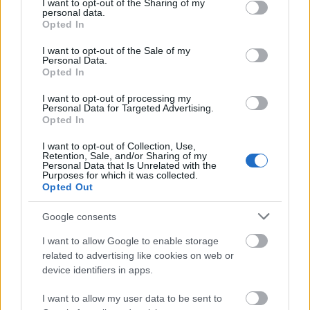
elképzelhetetlent. A
Saul fia
sikerének titka ebben a
not limited to your visit or usage behaviour. You may click to
I want to opt-out of the Sharing of my
personal data.
hatásos – de nem hatásvadász – megoldásban rejlik,
grant or deny consent to Google and its third-party tags to
Opted In
és abban, hogy még a pokolban is felmutatja az
use your data for below specified purposes in below Google
consent section.
emberség megőrzésének reményét.
I want to opt-out of the Sale of my
Personal Data.
Opted In
I want to opt-out of processing my
Personal Data for Targeted Advertising.
Opted In
I want to opt-out of Collection, Use,
Retention, Sale, and/or Sharing of my
Personal Data that Is Unrelated with the
Purposes for which it was collected.
Opted Out
Google consents
I want to allow Google to enable storage
related to advertising like cookies on web or
device identifiers in apps.
I want to allow my user data to be sent to