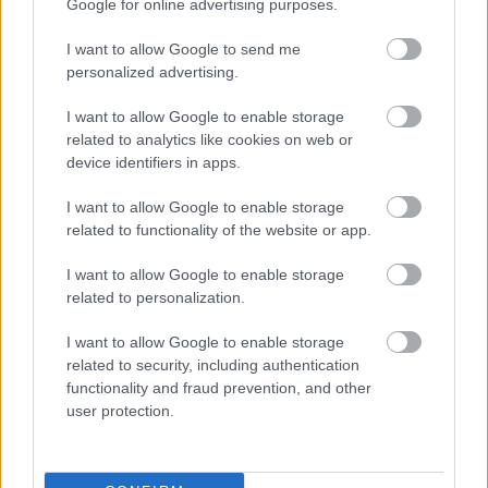
Google for online advertising purposes.
I want to allow Google to send me
personalized advertising.
I want to allow Google to enable storage
related to analytics like cookies on web or
device identifiers in apps.
Címkék:
ajánló
premier
magyar
holokauszt
recenzió
I want to allow Google to enable storage
related to functionality of the website or app.
I want to allow Google to enable storage
related to personalization.
Ajánlott bejegyzések:
I want to allow Google to enable storage
related to security, including authentication
„Nehéz volt elválasztani a zenét és a zajt”
functionality and fraud prevention, and other
– Interjú Nemes Jeles Lászlóval
user protection.