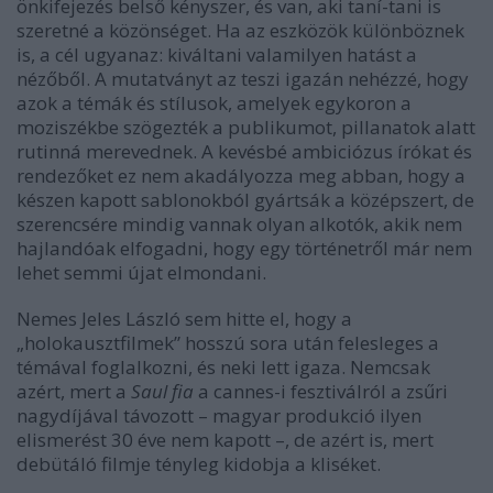
önkifejezés belső kényszer, és van, aki taní-tani is
szeretné a közönséget. Ha az eszközök különböznek
is, a cél ugyanaz: kiváltani valamilyen hatást a
nézőből. A mutatványt az teszi igazán nehézzé, hogy
azok a témák és stílusok, amelyek egykoron a
moziszékbe szögezték a publikumot, pillanatok alatt
rutinná merevednek. A kevésbé ambiciózus írókat és
rendezőket ez nem akadályozza meg abban, hogy a
készen kapott sablonokból gyártsák a középszert, de
szerencsére mindig vannak olyan alkotók, akik nem
hajlandóak elfogadni, hogy egy történetről már nem
lehet semmi újat elmondani.
Nemes Jeles László sem hitte el, hogy a
„holokausztfilmek” hosszú sora után felesleges a
témával foglalkozni, és neki lett igaza. Nemcsak
azért, mert a
Saul fia
a cannes-i fesztiválról a zsűri
nagydíjával távozott – magyar produkció ilyen
elismerést 30 éve nem kapott –, de azért is, mert
debütáló filmje tényleg kidobja a kliséket.