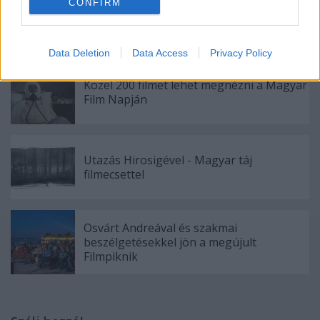
CONFIRM
Variációk hiányra - Az ELTE
Mozgóképszak diplomafilm-vetítése
Data Deletion
Data Access
Privacy Policy
Közel 200 filmet lehet megnézni a Magyar
Film Napján
Utazás Hirosigével - Magyar táj
filmecsettel
Osvárt Andreával és szakmai
beszélgetésekkel jön a megújult
Filmpiknik