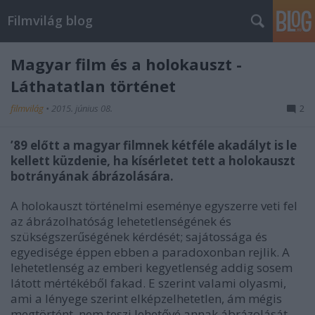
Filmvilág blog
Magyar film és a holokauszt -
Láthatatlan történet
filmvilág
•
2015. június 08.
2
’89 előtt a magyar filmnek kétféle akadályt is le
kellett küzdenie, ha kísérletet tett a holokauszt
botrányának ábrázolására.
A holokauszt történelmi eseménye egyszerre veti fel
az ábrázolhatóság lehetetlenségének és
szükségszerűségének kérdését; sajátossága és
egyedisége éppen ebben a paradoxonban rejlik. A
lehetetlenség az emberi kegyetlenség addig sosem
látott mértékéből fakad. E szerint valami olyasmi,
ami a lényege szerint elképzelhetetlen, ám mégis
megtörtént, nem teszi lehetővé annak ábrázolását,