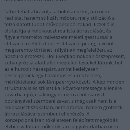
Fábri tehát ábrázolja a holokausztot, ám nem
realista, hanem stilizált módon, mely stilizáció a
felzaklatott tudat működéséből fakad. Ezzel ő is
elutasítja a holokauszt realista ábrázolását, és
figyelemreméltó művészetelméleti gesztussal a
stilizáció mellett dönt. E stilizáció pedig, a víziót
megteremtő történet irályának megfelelően, az
abszurd groteszk. Hol üvegkabinokban összepréselt,
zuhanyrózsa alatt álló meztelen testeket látunk, hol
az elhurcolt házaspárt, amint kedélyesen
beszélgetnek egy hatalmas és üres térben,
mértéktelenül sok lámpaernyő között. A kép minden
strukturális és stilisztikai következetessége ellenére
zavarba ejtő, csakhogy ez nem a holokauszt
botrányával szembeni zavar, s még csak nem is a
holokauszt szokatlan, nem drámai, hanem groteszk
ábrázolásával szembeni ellenérzés. A
koncepcionálisan tökéletesen felépített megoldás
elvben valóban működik, ám a gyakorlatban nem.