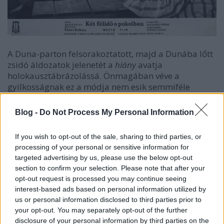
A Duna-parton felsorakoztatott, majd a Dunába lőtt
zsidó áldozatok jelenetét a
hiány
avatja
holokausztábrázolássá. Önmagában véve a
gyilkosságnak ez a módja nem esik semmiféle
„képtilalom” alá: számtalan háborús filmben
láthatunk akár jelzésszerűen, akár naturalista
Blog -
Do Not Process My Personal Information
módon kivitelezett ilyesfajta képsort. Máriássy
azonban egy, ráadásul roppant egyszerű filmnyelvi
If you wish to opt-out of the sale, sharing to third parties, or
megoldás, a párhuzamos montázs segítségével csak
processing of your personal or sensitive information for
a lövések előzményét, a menet vonulását, majd
targeted advertising by us, please use the below opt-out
sorba állítását, aztán a következményét, a rakparton
section to confirm your selection. Please note that after your
levetett holmik között válogató és az ócskábbakat a
opt-out request is processed you may continue seeing
vízbe hajító nyilast, illetve a vízen úszó ruhákat és
interest-based ads based on personal information utilized by
cipőket mutatja. Mindazt, ami a kettő között történt,
us or personal information disclosed to third parties prior to
a zsidók egymás utáni lemészárlását, nem láthatjuk.
your opt-out. You may separately opt-out of the further
Nem azért, mert golyó általi halálról van szó, hanem
disclosure of your personal information by third parties on the