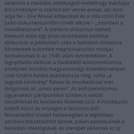
valamint a mediális adottságok mellett egy másfajta
körülménnyel is számot kell vetnie annak, aki nem
adja fel – Elie Wiesel kifejezését és a róla szóló Elek
Judit-dokumentumfilm címét idézve − „mondani a
mondhatatlant”. A szellemi diskurzus mellett
beleszól ebbe egy jóval otrombább politikai
diskurzus: a jobboldali után a baloldali diktatúra.
Mindennek különféle megnyilvánulási módjai
bontakoznak ki az 1945 utáni évtizedekben. A
legnyíltabb változat a továbbélő antiszemitizmus,
amelynek brutális magyarországi következményeit
csak Sztálin halála akadályozza meg, noha „a
legjobb tanítvány” Rákosi és munkatársai már
dolgoznak az „orvos peren”. Az antiszemitizmus
ugyanakkor pártpolitikai szinten is valódi
skizofréniát és kölcsönös félelmet szül. A holokauszt
túlélői közül az országot a fasizmus alól
felszabadító szovjet hadseregben a legtöbben
valóban felszabadítót látnak, sokan azonosulnak a
baloldali ideológiával, és szerepet vállalnak az új