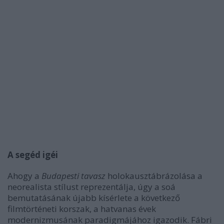
A segéd igéi
Ahogy a
Budapesti tavasz
holokausztábrázolása a
neorealista stílust reprezentálja, úgy a soá
bemutatásának újabb kísérlete a következő
filmtörténeti korszak, a hatvanas évek
modernizmusának paradigmájához igazodik. Fábri