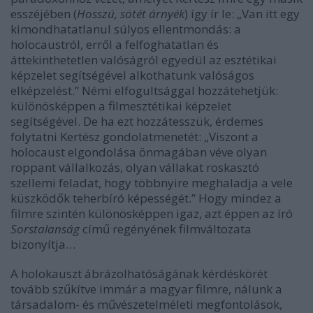
esszéjében (
Hosszú, sötét árnyék
) így ír le: „Van itt egy
kimondhatatlanul súlyos ellentmondás: a
holocaustról, erről a felfoghatatlan és
áttekinthetetlen valóságról egyedül az esztétikai
képzelet segítségével alkothatunk valóságos
elképzelést.” Némi elfogultsággal hozzátehetjük:
különösképpen a filmesztétikai képzelet
segítségével. De ha ezt hozzátesszük, érdemes
folytatni Kertész gondolatmenetét: „Viszont a
holocaust elgondolása önmagában véve olyan
roppant vállalkozás, olyan vállakat roskasztó
szellemi feladat, hogy többnyire meghaladja a vele
küszködők teherbíró képességét.” Hogy mindez a
filmre szintén különösképpen igaz, azt éppen az író
Sorstalanság
című regényének filmváltozata
bizonyítja…
A holokauszt ábrázolhatóságának kérdéskörét
tovább szűkítve immár a magyar filmre, nálunk a
társadalom- és művészetelméleti megfontolások,