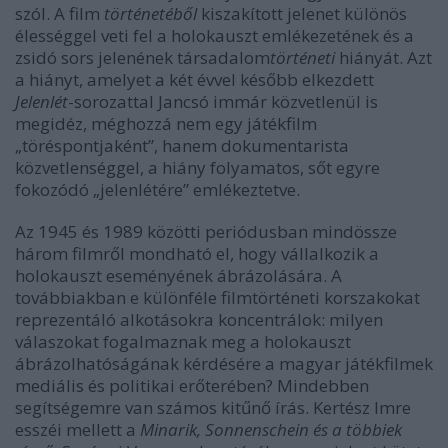
szól. A film
történetéből
kiszakított jelenet különös
élességgel veti fel a holokauszt emlékezetének és a
zsidó sors jelenének társadalom
történeti
hiányát. Azt
a hiányt, amelyet a két évvel később elkezdett
Jelenlét
-sorozattal Jancsó immár közvetlenül is
megidéz, méghozzá nem egy játékfilm
„töréspontjaként”, hanem dokumentarista
közvetlenséggel, a hiány folyamatos, sőt egyre
fokozódó „jelenlétére” emlékeztetve.
Az 1945 és 1989 közötti periódusban mindössze
három filmről mondható el, hogy vállalkozik a
holokauszt eseményének ábrázolására. A
továbbiakban e különféle filmtörténeti korszakokat
reprezentáló alkotásokra koncentrálok: milyen
válaszokat fogalmaznak meg a holokauszt
ábrázolhatóságának kérdésére a magyar játékfilmek
mediális és politikai erőterében? Mindebben
segítségemre van számos kitűnő írás. Kertész Imre
esszéi mellett a
Minarik, Sonnenschein és a többiek