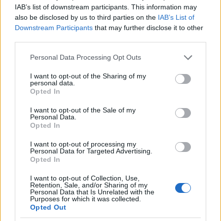
azért, mert ez a
magyar holokauszt
része, s mint
IAB’s list of downstream participants. This information may
ilyen, közvetlenül ábrázolhatatlan. Ábrázolni csak az
also be disclosed by us to third parties on the
IAB’s List of
ábrázolhatatlan következtében előálló hiányt, az élet
Downstream Participants
that may further disclose it to other
nyomait lehet, amelyek lassan tovatűnnek – s ezt a
third parties.
film szintén elemi egyszerűséggel, neorealista
Please note that this website/app uses one or more Google
Personal Data Processing Opt Outs
stílusban fogalmazza meg a ködös Duna-part és a
services and may gather and store information including but
zavaros víz felszínén lassan tovaúszó emberi holmik
not limited to your visit or usage behaviour. You may click to
I want to opt-out of the Sharing of my
képével.
personal data.
grant or deny consent to Google and its third-party tags to
Opted In
use your data for below specified purposes in below Google
A jelenet formai megoldása tehát
consent section.
I want to opt-out of the Sale of my
holokausztábrázolássá stilizálja a gyilkosság
Personal Data.
képsorát. Érdemes mindennek a társadalmi
Opted In
jelentésére ismét emlékeztetni: magyar
I want to opt-out of processing my
holokausztról van szó, amikor is magyar nyilasok
Personal Data for Targeted Advertising.
lőnek a Dunába magyar zsidókat. A felszabadulás
Opted In
10. évfordulójára készült film azonban jóval
közvetlenebbül exponálja elsődleges politikai
I want to opt-out of Collection, Use,
Retention, Sale, and/or Sharing of my
jelentését. A Duna-parton kivégzettek között ott van
Personal Data that Is Unrelated with the
a főhős ostrom alatt megismert szerelme; azé a
Purposes for which it was collected.
Opted Out
főhősé, aki lógósként bujkál a fővárosban, s e