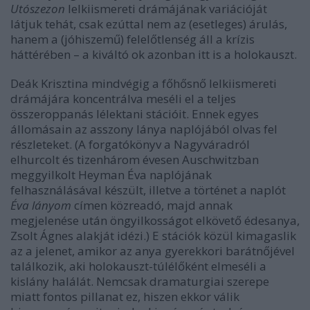
Utószezon
lelkiismereti drámájának variációját
látjuk tehát, csak ezúttal nem az (esetleges) árulás,
hanem a (jóhiszemű) felelőtlenség áll a krízis
háttérében – a kiváltó ok azonban itt is a holokauszt.
Deák Krisztina mindvégig a főhősnő lelkiismereti
drámájára koncentrálva meséli el a teljes
összeroppanás lélektani stációit. Ennek egyes
állomásain az asszony lánya naplójából olvas fel
részleteket. (A forgatókönyv a Nagyváradról
elhurcolt és tizenhárom évesen Auschwitzban
meggyilkolt Heyman Éva naplójának
felhasználásával készült, illetve a történet a naplót
Éva lányom
címen közreadó, majd annak
megjelenése után öngyilkosságot elkövető édesanya,
Zsolt Ágnes alakját idézi.) E stációk közül kimagaslik
az a jelenet, amikor az anya gyerekkori barátnőjével
találkozik, aki holokauszt-túlélőként elmeséli a
kislány halálát. Nemcsak dramaturgiai szerepe
miatt fontos pillanat ez, hiszen ekkor válik