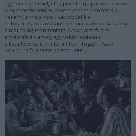
egy haláltábor helyett a pesti Duna-parton történik.
A mindössze néhány perces jelenet nem témája,
hanem formája miatt kapcsolódik a
holokausztábrázoláshoz, s éppen ezért válhat annak
a mai napig reprezentatív darabjává: filmes
emlékművé – amely egy valódi emlékmű
elkészítéséhez is ihletet ad (Can Togay – Pauer
Gyula:
Cipők a Duna-parton
, 2005).