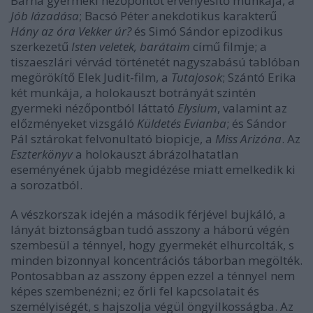
Barna gyermeki nézőpontot érvényesítő munkája, a
Jób lázadása
; Bacsó Péter anekdotikus karakterű
Hány az óra Vekker úr?
és Simó Sándor epizodikus
szerkezetű
Isten veletek, barátaim
című filmje; a
tiszaeszlári vérvád történetét nagyszabású tablóban
megörökítő Elek Judit-film, a
Tutajosok
; Szántó Erika
két munkája, a holokauszt botrányát szintén
gyermeki nézőpontból láttató
Elysium
, valamint az
előzményeket vizsgáló
Küldetés Evianba
; és Sándor
Pál sztárokat felvonultató biopicje, a
Miss Arizóna
. Az
Eszterkönyv
a holokauszt ábrázolhatatlan
eseményének újabb megidézése miatt emelkedik ki
a sorozatból.
A vészkorszak idején a második férjével bujkáló, a
lányát biztonságban tudó asszony a háború végén
szembesül a ténnyel, hogy gyermekét elhurcolták, s
minden bizonnyal koncentrációs táborban megölték.
Pontosabban az asszony éppen ezzel a ténnyel nem
képes szembenézni; ez őrli fel kapcsolatait és
személyiségét, s hajszolja végül öngyilkosságba. Az