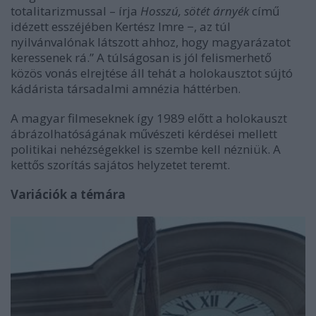
totalitarizmussal – írja
Hosszú, sötét árnyék
című
idézett esszéjében Kertész Imre −, az túl
nyilvánvalónak látszott ahhoz, hogy magyarázatot
keressenek rá.” A túlságosan is jól felismerhető
közös vonás elrejtése áll tehát a holokausztot sújtó
kádárista társadalmi amnézia háttérben.
A magyar filmeseknek így 1989 előtt a holokauszt
ábrázolhatóságának művészeti kérdései mellett
politikai nehézségekkel is szembe kell nézniük. A
kettős szorítás sajátos helyzetet teremt.
Variációk a témára