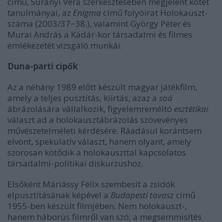
című, Surányi Vera szerkesztésében megjelent kötet
tanulmányai, az
Enigma
című folyóirat Holokauszt-
száma (2003/37−38.), valamint György Péter és
Murai András a Kádár-kor társadalmi és filmes
emlékezetét vizsgáló munkái.
Duna-parti cipők
Az a néhány 1989 előtt készült magyar játékfilm,
amely a teljes pusztítás, kiirtás, azaz a
soá
ábrázolására vállalkozik, figyelemreméltó
esztétikai
választ ad a holokausztábrázolás szövevényes
művészetelméleti kérdésére. Ráadásul korántsem
elvont, spekulatív választ, hanem olyant, amely
szorosan kötődik a holokauszttal kapcsolatos
társadalmi-politikai diskurzushoz.
Elsőként Máriássy Félix szembesít a zsidók
elpusztításának képével a
Budapesti tavasz
című
1955-ben készült filmjében. Nem holokauszt-,
hanem háborús filmről van szó; a megsemmisítés