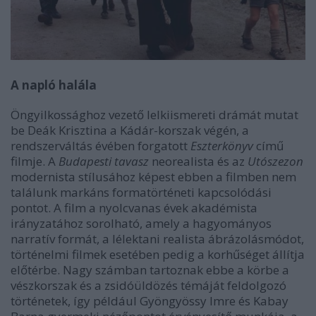
A napló halála
Öngyilkossághoz vezető lelkiismereti drámát mutat
be Deák Krisztina a Kádár-korszak végén, a
rendszerváltás évében forgatott
Eszterkönyv
című
filmje. A
Budapesti tavasz
neorealista és az
Utószezon
modernista stílusához képest ebben a filmben nem
találunk markáns formatörténeti kapcsolódási
pontot. A film a nyolcvanas évek akadémista
irányzatához sorolható, amely a hagyományos
narratív formát, a lélektani realista ábrázolásmódot,
történelmi filmek esetében pedig a korhűséget állítja
előtérbe. Nagy számban tartoznak ebbe a körbe a
vészkorszak és a zsidóüldözés témáját feldolgozó
történetek, így például Gyöngyössy Imre és Kabay