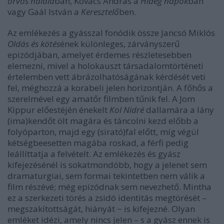
orvos halálá
ban, Kovács András a
Hideg napok
ban
vagy Gaál István a
Keresztelő
ben.
Az emlékezés a gyásszal fonódik össze Jancsó Miklós
Oldás és kötés
ének különleges, zárványszerű
epizódjában, amelyet érdemes részletesebben
elemezni, mivel a holokauszt társadalomtörténeti
értelemben vett ábrázolhatóságának kérdését veti
fel, méghozzá a korabeli jelen horizontján. A főhős a
szerelmével egy amatőr filmben tűnik fel. A Jom
Kippur előestéjén énekelt
Kol Nidré
dallamára a lány
(ima)kendőt ölt magára és táncolni kezd előbb a
folyóparton, majd egy (sirató)fal előtt, míg végül
kétségbeesetten magába roskad, a férfi pedig
leállíttatja a felvételt. Az emlékezés és gyász
kifejezésénél is sokatmondóbb, hogy a jelenet sem
dramaturgiai, sem formai tekintetben nem válik a
film részévé; még epizódnak sem nevezhető. Mintha
ez a szerkezeti törés a zsidó identitás megtörését –
megszakítottságát, hiányát − is kifejezné. Olyan
emléket idézi, amely nincs jelen – s a gyász ennek is