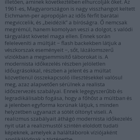
illetően, aminek következtében elhurcolják őket. Az
1961-es, Magyarországon is nagy visszhangot keltett
Eichmann-per apropóján az idős férfit barátai
megviccelik, és „beidézik” a bíróságra. Ő nemcsak
megrémül, hanem komolyan veszi a dolgot, s valódi
tárgyalást követel maga ellen. Ennek során
feleleveníti a múltját − flash backekben látjuk a
vészkorszak eseményeit −, sőt, lázálomszerű
víziókban a megsemmisítő táborokat is. A
modernista időkezelés részben jelöletlen
időugrásokkal, részben a jelent és a múltat
közvetlenül összekapcsoló illesztésekkel valósul
meg, azaz alapvetően sérülnek a realista
időszervezés szabályai. Ennek legegyszerűbb és
legradikálisabb fogása, hogy a főhőst a múltban és
a jelenben egyforma korúnak látjuk, s minden
helyzetben ugyanazt a sötét öltönyt viseli. A
realizmus szabályait áthágó modernista időkezelés
nyit utat a realizmustól szintén eloldott tudati
képeknek, amelyek a haláltáborok víziójaként
applikálódnak a történetbe.