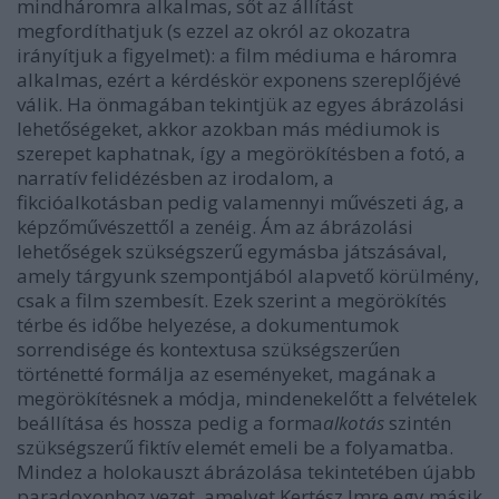
mindháromra alkalmas, sőt az állítást
megfordíthatjuk (s ezzel az okról az okozatra
irányítjuk a figyelmet): a film médiuma e háromra
alkalmas, ezért a kérdéskör exponens szereplőjévé
válik. Ha önmagában tekintjük az egyes ábrázolási
lehetőségeket, akkor azokban más médiumok is
szerepet kaphatnak, így a megörökítésben a fotó, a
narratív felidézésben az irodalom, a
fikcióalkotásban pedig valamennyi művészeti ág, a
képzőművészettől a zenéig. Ám az ábrázolási
lehetőségek szükségszerű egymásba játszásával,
amely tárgyunk szempontjából alapvető körülmény,
csak a film szembesít. Ezek szerint a megörökítés
térbe és időbe helyezése, a dokumentumok
sorrendisége és kontextusa szükségszerűen
történetté formálja az eseményeket, magának a
megörökítésnek a módja, mindenekelőtt a felvételek
beállítása és hossza pedig a forma
alkotás
szintén
szükségszerű fiktív elemét emeli be a folyamatba.
Mindez a holokauszt ábrázolása tekintetében újabb
paradoxonhoz vezet, amelyet Kertész Imre egy másik