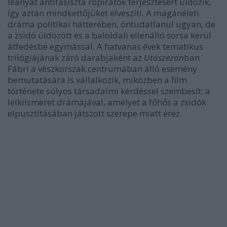
leányát antifasiszta röpiratok terjesztésért üldözik,
így aztán mindkettőjüket elveszíti. A magánéleti
dráma politikai hátterében, öntudatlanul ugyan, de
a zsidó üldözött és a baloldali ellenálló sorsa kerül
átfedésbe egymással. A hatvanas évek tematikus
trilógiájának záró darabjaként az
Utószezon
ban
Fábri a vészkorszak centrumában álló esemény
bemutatására is vállalkozik, miközben a film
története súlyos társadalmi kérdéssel szembesít: a
lelkiismeret drámájával, amelyet a főhős a zsidók
elpusztításában játszott szerepe miatt érez.