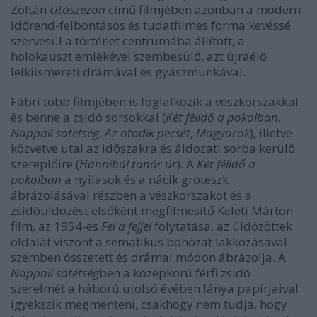
Zoltán
Utószezon
című filmjében azonban a modern
időrend-felbontásos és tudatfilmes forma kevéssé
szervesül a történet centrumába állított, a
holokauszt emlékével szembesülő, azt újraélő
lelkiismereti drámával és gyászmunkával.
Fábri több filmjében is foglalkozik a vészkorszakkal
és benne a zsidó sorsokkal (
Két félidő a pokolban
,
Nappali sötétség
,
Az ötödik pecsét
,
Magyarok
), illetve
közvetve utal az időszakra és áldozati sorba kerülő
szereplőire (
Hannibál tanár úr
). A
Két félidő a
pokolban
a nyilasok és a nácik groteszk
ábrázolásával részben a vészkorszakot és a
zsidóüldözést elsőként megfilmesítő Keleti Márton-
film, az 1954-es
Fel a fejjel
folytatása, az üldözöttek
oldalát viszont a sematikus bohózat lakkozásával
szemben összetett és drámai módon ábrázolja. A
Nappali sötétség
ben a középkorú férfi zsidó
szerelmét a háború utolsó évében lánya papírjaival
igyekszik megmenteni, csakhogy nem tudja, hogy