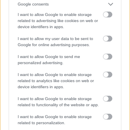
közben apolitikus értelmiségiből a kommunistákhoz
Google consents
csatlakozó antifasiszta ellenálló lesz, nem kis
részben érzelmi drámájának hatására. A holokauszt
I want to allow Google to enable storage
ábrázolása kétségtelenül alárendelődik az ellenállás
related to advertising like cookies on web or
mozgalmi tematikájának, a főhős politikai
device identifiers in apps.
motivációjában viszont erőteljes szerepet kap.
Mindezt jól jelzi a film alapjául szolgáló azonos című
I want to allow my user data to be sent to
Karinthy Ferenc-regény meghúzása. Abban a
Google for online advertising purposes.
történet folytatódik a háború utáni években, így a
I want to allow Google to send me
szerelmi dráma epizód csupán, míg a film (és a
personalized advertising.
regény későbbi kiadása) a békére virradó nappal
zárul, így a Duna-parti jelenet a drámai csúcspontot
I want to allow Google to enable storage
és a fordulatot jelenti: a tétovázó főhős ezt követően
related to analytics like cookies on web or
aktivizálódik az ellenállók oldalán. Utóbbi motívum
device identifiers in apps.
a fasizmus üldözötteinek baloldali orientációját is
exponálja, amely az 1945 utáni időszak fontos, ám
I want to allow Google to enable storage
elhallgatott, tabuként kezelt politikai adottsága lesz.
related to functionality of the website or app.
Ezt a tabut hágja át Herskó János
Párbeszéd
című
I want to allow Google to enable storage
filmje 1963-ban, amikor történetét egy
related to personalization.
koncentrációs táborból szabadult, s hazatérve