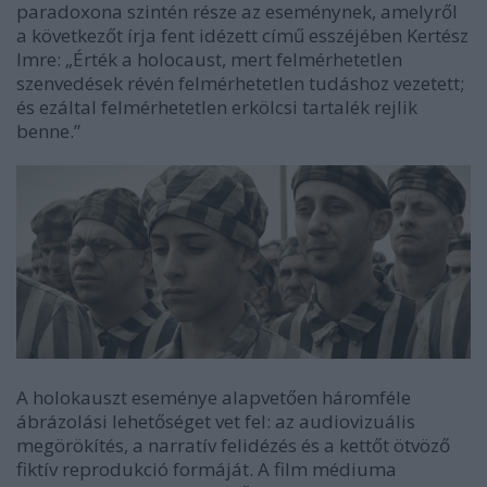
paradoxona szintén része az eseménynek, amelyről
a következőt írja fent idézett című esszéjében Kertész
Imre: „Érték a holocaust, mert felmérhetetlen
szenvedések révén felmérhetetlen tudáshoz vezetett;
és ezáltal felmérhetetlen erkölcsi tartalék rejlik
benne.”
A holokauszt eseménye alapvetően háromféle
ábrázolási lehetőséget vet fel: az audiovizuális
megörökítés, a narratív felidézés és a kettőt ötvöző
fiktív reprodukció formáját. A film médiuma