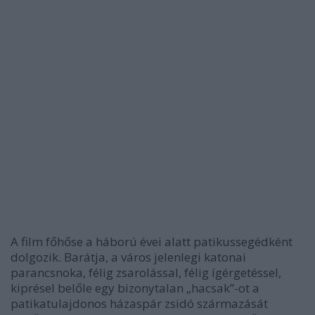
A film főhőse a háború évei alatt patikussegédként
dolgozik. Barátja, a város jelenlegi katonai
parancsnoka, félig zsarolással, félig ígérgetéssel,
kiprésel belőle egy bizonytalan „hacsak”-ot a
patikatulajdonos házaspár zsidó származását