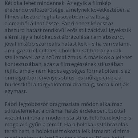
Két oka lehet mindennek. Az egyik a filmkép
eredendő valószerűsége, amelynek következtében a
filmes abszurd leghatásosabban a valóság
elemeiből állhat össze. Fábri ehhez képest az
abszurd hatást rendkívül erős stilizációval igyekszik
elérni, így a holokauszt ábrázolása nem abszurd,
jóval inkább szürreális hatást kelt – s ha van valami,
ami igazán ellentétes a holokauszt botrányának
szellemével, az a szürrealizmus. A másik ok a jelenet
kontextusában, azaz a film egészének stílusában
rejlik, amely nem képes egységes formát ölteni, s az
önmagukban érvényes stílus- és műfajelemek, a
burleszktől a tárgyalótermi drámáig, sorra kioltják
egymást.
Fábri legtöbbször pragmatista módon alkalmaz
stíluselemeket a drámai hatás érdekében. Ezúttal
viszont mintha a modernista stílus felülkerekedne, s
maga alá gyűri a témát. Ha a holokausztábrázolás
terén nem, a holokauszt okozta lelkiismereti dráma
megfogalmazásával (különösképpen Páger Antal