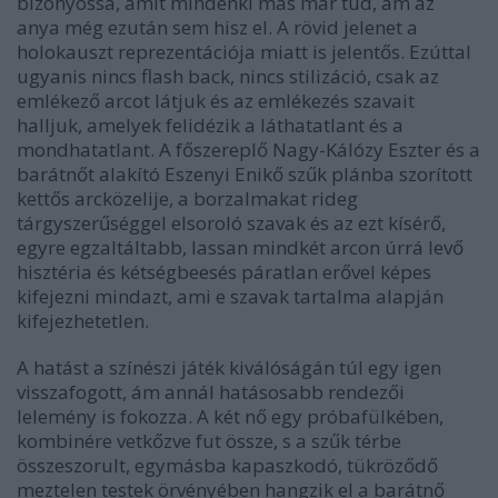
bizonyossá, amit mindenki más már tud, ám az
anya még ezután sem hisz el. A rövid jelenet a
holokauszt reprezentációja miatt is jelentős. Ezúttal
ugyanis nincs flash back, nincs stilizáció, csak az
emlékező arcot látjuk és az emlékezés szavait
halljuk, amelyek felidézik a láthatatlant és a
mondhatatlant. A főszereplő Nagy-Kálózy Eszter és a
barátnőt alakító Eszenyi Enikő szűk plánba szorított
kettős arcközelije, a borzalmakat rideg
tárgyszerűséggel elsoroló szavak és az ezt kísérő,
egyre egzaltáltabb, lassan mindkét arcon úrrá levő
hisztéria és kétségbeesés páratlan erővel képes
kifejezni mindazt, ami e szavak tartalma alapján
kifejezhetetlen.
A hatást a színészi játék kiválóságán túl egy igen
visszafogott, ám annál hatásosabb rendezői
lelemény is fokozza. A két nő egy próbafülkében,
kombinére vetkőzve fut össze, s a szűk térbe
összeszorult, egymásba kapaszkodó, tükröződő
meztelen testek örvényében hangzik el a barátnő