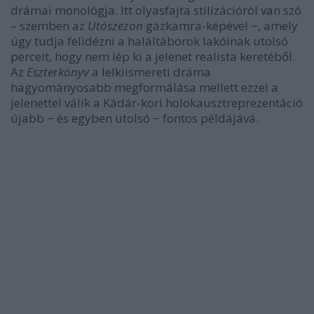
drámai monológja. Itt olyasfajta stilizációról van szó
– szemben az
Utószezon
gázkamra-képével −, amely
úgy tudja felidézni a haláltáborok lakóinak utolsó
perceit, hogy nem lép ki a jelenet realista keretéből.
Az
Eszterkönyv
a lelkiismereti dráma
hagyományosabb megformálása mellett ezzel a
jelenettel válik a Kádár-kori holokausztreprezentáció
újabb − és egyben utolsó − fontos példájává.