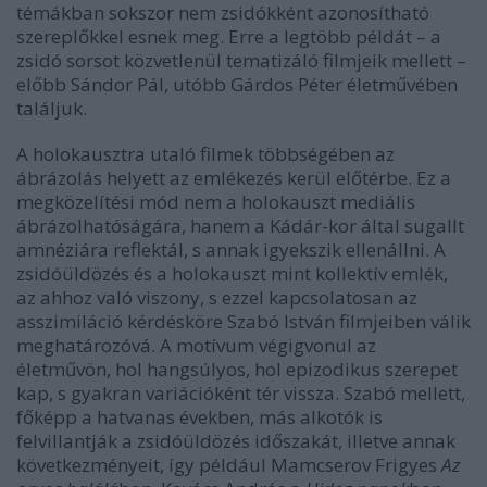
témákban sokszor nem zsidókként azonosítható
szereplőkkel esnek meg. Erre a legtöbb példát – a
zsidó sorsot közvetlenül tematizáló filmjeik mellett –
előbb Sándor Pál, utóbb Gárdos Péter életművében
találjuk.
A holokausztra utaló filmek többségében az
ábrázolás helyett az emlékezés kerül előtérbe. Ez a
megközelítési mód nem a holokauszt mediális
ábrázolhatóságára, hanem a Kádár-kor által sugallt
amnéziára reflektál, s annak igyekszik ellenállni. A
zsidóüldözés és a holokauszt mint kollektív emlék,
az ahhoz való viszony, s ezzel kapcsolatosan az
asszimiláció kérdésköre Szabó István filmjeiben válik
meghatározóvá. A motívum végigvonul az
életművön, hol hangsúlyos, hol epizodikus szerepet
kap, s gyakran variációként tér vissza. Szabó mellett,
főképp a hatvanas években, más alkotók is
felvillantják a zsidóüldözés időszakát, illetve annak
következményeit, így például Mamcserov Frigyes
Az