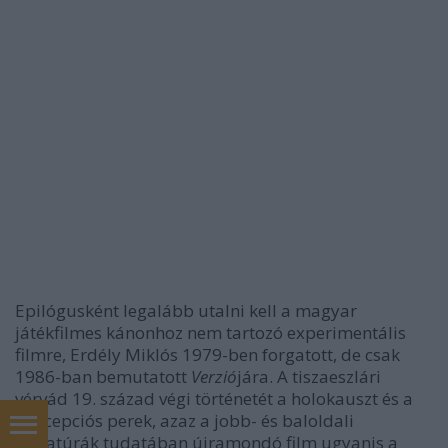
Epilógusként legalább utalni kell a magyar
játékfilmes kánonhoz nem tartozó experimentális
filmre, Erdély Miklós 1979-ben forgatott, de csak
1986-ban bemutatott
Verzió
jára. A tiszaeszlári
vérvád 19. század végi történetét a holokauszt és a
koncepciós perek, azaz a jobb- és baloldali
diktatúrák tudatában újramondó film ugyanis a