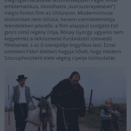
emblematikus, mondhatni „kulcsszereplésével”)
mégis fontos film az
Utószezon
. Modernizmusa
elsősorban nem stílusa, hanem szemléletmódja
tekintetében jelentős: a film alapjául szolgáló
Esti
gyors
című regény írója, Rónay György ugyanis nem
kegyelmez a lelkiismeret-furdalástól szenvedő
főhősének, s az ő szereplője öngyilkos lesz. Ezzel
szemben Fábri életben hagyja hősét, hogy modern
Sziszüphoszként élete végéig cipelje bűntudatát.