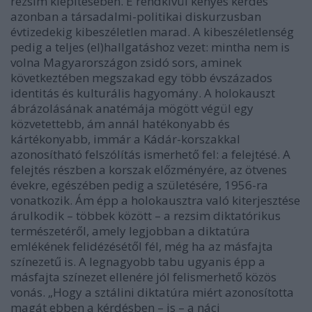
rezsim kiépítésében. E rendkívül kényes kérdés
azonban a társadalmi-politikai diskurzusban
évtizedekig kibeszéletlen marad. A kibeszéletlenség
pedig a teljes (el)hallgatáshoz vezet: mintha nem is
volna Magyarországon zsidó sors, aminek
következtében megszakad egy több évszázados
identitás és kulturális hagyomány. A holokauszt
ábrázolásának anatémája mögött végül egy
közvetettebb, ám annál hatékonyabb és
kártékonyabb, immár a Kádár-korszakkal
azonosítható felszólítás ismerhető fel: a felejtésé. A
felejtés részben a korszak előzményére, az ötvenes
évekre, egészében pedig a születésére, 1956-ra
vonatkozik. Ám épp a holokausztra való kiterjesztése
árulkodik – többek között – a rezsim diktatórikus
természetéről, amely legjobban a diktatúra
emlékének felidézésétől fél, még ha az másfajta
színezetű is. A legnagyobb tabu ugyanis épp a
másfajta színezet ellenére jól felismerhető közös
vonás. „Hogy a sztálini diktatúra miért azonosította
magát ebben a kérdésben – is – a náci