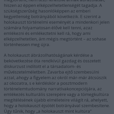
hiszen az éppen elképzelhetetlenségét tagadja. A
szükségszerűség hasonlóképpen az emberi
kegyetlenség botrányából következik. E szerint a
holokauszt történelmi eseményét a mindenkori jelen
számára folyamatosan élővé kell tenni, azaz
emlékezni és emlékeztetni kell rá, hogy ami
elképzelhetetlen, ám mégis megtörtént – az sohase
történhessen meg újra.
A holokauszt ábrázolhatóságának kérdése a
bekövetkezése óta rendkívül gazdag és összetett
diskurzust indított el a társadalom- és
művészetelméletben. Zavarba ejtő szembesülni
azzal, ahogy a figyelem az okról már-már átcsúszik
az okozatra, s e kérdéskör a posztmodern
történelemtudomány narratívakoncepciójára, az
emlékezés kulturális szerepére vagy a tömegkultúra
megítélésének újabb elméleteire világít rá, ahelyett,
hogy a holokauszt éjsötét botrányával szembesítene.
Úgy tűnik, hogy „a holokauszt mint kultúra”